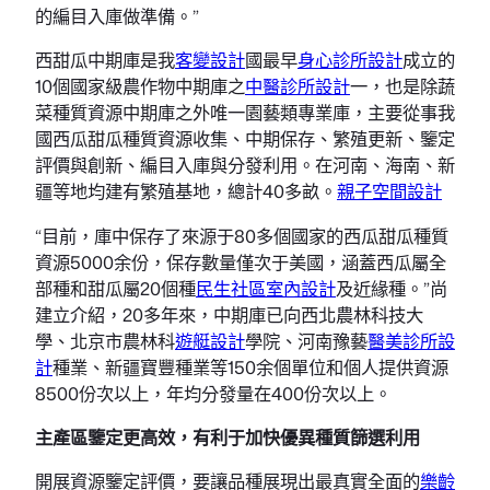
的編目入庫做準備。”
西甜瓜中期庫是我
客變設計
國最早
身心診所設計
成立的
10個國家級農作物中期庫之
中醫診所設計
一，也是除蔬
菜種質資源中期庫之外唯一園藝類專業庫，主要從事我
國西瓜甜瓜種質資源收集、中期保存、繁殖更新、鑒定
評價與創新、編目入庫與分發利用。在河南、海南、新
疆等地均建有繁殖基地，總計40多畝。
親子空間設計
“目前，庫中保存了來源于80多個國家的西瓜甜瓜種質
資源5000余份，保存數量僅次于美國，涵蓋西瓜屬全
部種和甜瓜屬20個種
民生社區室內設計
及近緣種。”尚
建立介紹，20多年來，中期庫已向西北農林科技大
學、北京市農林科
遊艇設計
學院、河南豫藝
醫美診所設
計
種業、新疆寶豐種業等150余個單位和個人提供資源
8500份次以上，年均分發量在400份次以上。
主產區鑒定更高效，有利于加快優異種質篩選利用
開展資源鑒定評價，要讓品種展現出最真實全面的
樂齡