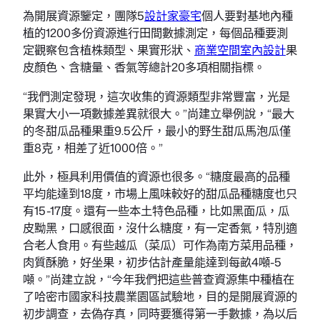
為開展資源鑒定，團隊5
設計家豪宅
個人要對基地內種
植的1200多份資源進行田間數據測定，每個品種要測
定觀察包含植株類型、果實形狀、
商業空間室內設計
果
皮顏色、含糖量、香氣等總計20多項相關指標。
“我們測定發現，這次收集的資源類型非常豐富，光是
果實大小一項數據差異就很大。”尚建立舉例說，“最大
的冬甜瓜品種果重9.5公斤，最小的野生甜瓜馬泡瓜僅
重8克，相差了近1000倍。”
此外，極具利用價值的資源也很多。“糖度最高的品種
平均能達到18度，市場上風味較好的甜瓜品種糖度也只
有15-17度。還有一些本土特色品種，比如黑面瓜，瓜
皮黝黑，口感很面，沒什么糖度，有一定香氣，特別適
合老人食用。有些越瓜（菜瓜）可作為南方菜用品種，
肉質酥脆，好坐果，初步估計產量能達到每畝4噸-5
噸。”尚建立說，“今年我們把這些普查資源集中種植在
了哈密市國家科技農業園區試驗地，目的是開展資源的
初步調查，去偽存真，同時要獲得第一手數據，為以后