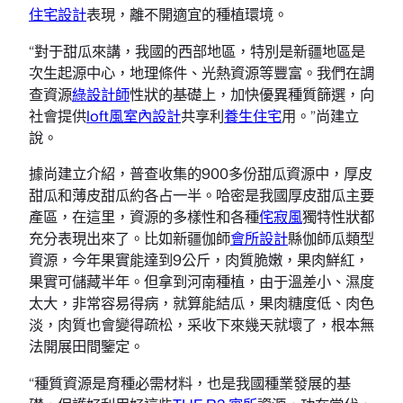
住宅設計
表現，離不開適宜的種植環境。
“對于甜瓜來講，我國的西部地區，特別是新疆地區是
次生起源中心，地理條件、光熱資源等豐富。我們在調
查資源
綠設計師
性狀的基礎上，加快優異種質篩選，向
社會提供
loft風室內設計
共享利
養生住宅
用。”尚建立
說。
據尚建立介紹，普查收集的900多份甜瓜資源中，厚皮
甜瓜和薄皮甜瓜約各占一半。哈密是我國厚皮甜瓜主要
產區，在這里，資源的多樣性和各種
侘寂風
獨特性狀都
充分表現出來了。比如新疆伽師
會所設計
縣伽師瓜類型
資源，今年果實能達到9公斤，肉質脆嫩，果肉鮮紅，
果實可儲藏半年。但拿到河南種植，由于溫差小、濕度
太大，非常容易得病，就算能結瓜，果肉糖度低、肉色
淡，肉質也會變得疏松，采收下來幾天就壞了，根本無
法開展田間鑒定。
“種質資源是育種必需材料，也是我國種業發展的基