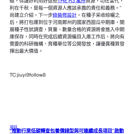
礎，保護好利用好這些
THE R3 寓所
資源，功在當代，
利在千秋，是每一個資源人應該承擔的責任和義務。”
尚建立介紹，下一步
綠裝修設計
，在種子采收晾曬之
后，將打包運到位于河南鄭州的國家西甜瓜中期庫，開
展種子性狀調查，質量、數量合格的資源將會進入中期
庫保存，同時在完成后續資源編目入庫工作后，將向有
需要的科研機構、育種單位等公開發放，讓優異種質發
揮出最大價值。
TC:jiuyi9follow8
項目
“推動行業低碳轉查包養價錢型與可連續成長項目”啟動