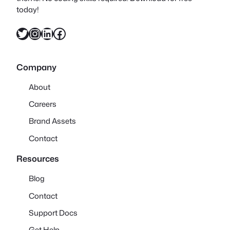
today!
X
Instagram
LinkedIn
Facebook
Company
About
Careers
Brand Assets
Contact
Resources
Blog
Contact
Support Docs
Get Help