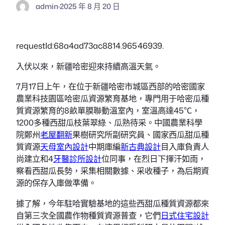
admin
·
2025 年 8 月 20 日
requestId:68a4ad73ac8814.96546939.
入伏以來，新疆哈密迎來持續高溫天氣。
7月17日上午，在位于新疆哈密市城區西部的哈密國家
農業科技園區哈密瓜資源繁育基地，專門用于哈密瓜種
質資源繁育的8畝單膜聯動溫室內，室溫高達45℃，
1200多種西甜瓜枝葉翠綠、瓜熟待采。中國農業科學
院鄭州
老屋翻新
果樹研究所副研究員、國家西瓜甜瓜種
質資源
天母室內設計
中期庫編
新古典設計
目入庫負責人
尚建立和4
牙醫診所設計
位同事，在烈日下揮汗如雨，
察看西甜瓜長勢，采集相關數據、采收種子，為后期資
源的保存入庫做準備。
據了解，今年駐哈實驗基地的這些西甜瓜種質資源都來
自第三次全國農作物種質資源普查，它們
日式住宅設計