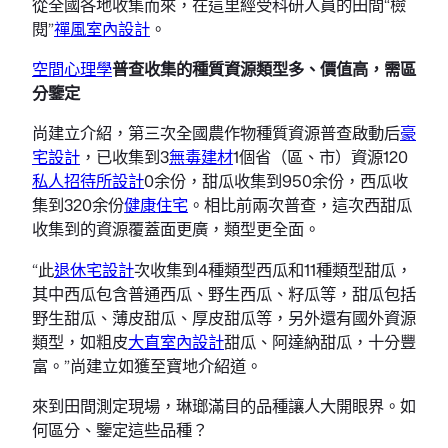
從全國各地收集而來，在這里經受科研人員的田間“檢
閱”
禪風室內設計
。
空間心理學
普查收集的種質資源類型多、價值高，需區
分鑒定
尚建立介紹，第三次全國農作物種質資源普查啟動后
豪
宅設計
，已收集到3
無毒建材
1個省（區、市）資源120
私人招待所設計
0余份，甜瓜收集到950余份，西瓜收
集到320余份
健康住宅
。相比前兩次普查，這次西甜瓜
收集到的資源覆蓋面更廣，類型更全面。
“此
退休宅設計
次收集到4種類型西瓜和11種類型甜瓜，
其中西瓜包含普通西瓜、野生西瓜、籽瓜等，甜瓜包括
野生甜瓜、薄皮甜瓜、厚皮甜瓜等，另外還有國外資源
類型，如粗皮
大直室內設計
甜瓜、阿達納甜瓜，十分豐
富。”尚建立如獲至寶地介紹道。
來到田間測定現場，琳瑯滿目的品種讓人大開眼界。如
何區分、鑒定這些品種？