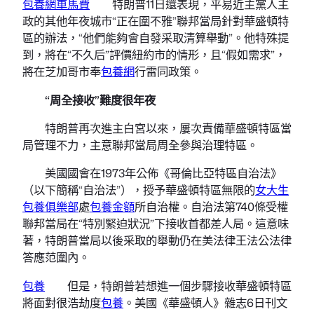
包養網車馬費
特朗普11日還表現，平易近主黨人主
政的其他年夜城市“正在圍不雅”聯邦當局針對華盛頓特
區的辦法，“他們能夠會自發采取清算舉動”。他特殊提
到，將在“不久后”評價紐約市的情形，且“假如需求”，
將在芝加哥市奉
包養網
行雷同政策。
“周全接收”難度很年夜
特朗普再次進主白宮以來，屢次責備華盛頓特區當
局管理不力，主意聯邦當局周全參與治理特區。
美國國會在1973年公佈《哥倫比亞特區自治法》
（以下簡稱“自治法”），授予華盛頓特區無限的
女大生
包養俱樂部
處
包養金額
所自治權。自治法第740條受權
聯邦當局在“特別緊迫狀況”下接收首都差人局。這意味
著，特朗普當局以後采取的舉動仍在美法律王法公法律
答應范圍內。
包養
但是，特朗普若想進一個步驟接收華盛頓特區
將面對很浩劫度
包養
。美國《華盛頓人》雜志6日刊文