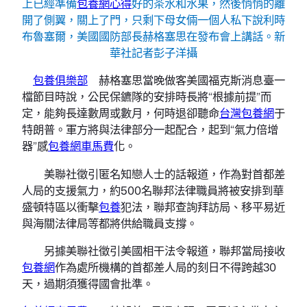
上已經準備
包養網心得
好的茶水和水果，然後悄悄的離
開了側翼，關上了門，只剩下母女倆一個人私下說利時
布魯塞爾，美國國防部長赫格塞思在發布會上講話。新
華社記者彭子洋攝
包養俱樂部
赫格塞思當晚做客美國福克斯消息臺一
檔節目時說，公民保鑣隊的安排時長將“根據前提”而
定，能夠長達數周或數月，何時退卻聽命
台灣包養網
于
特朗普。軍方將與法律部分一起配合，起到“氣力倍增
器”感
包養網車馬費
化。
美聯社徵引匿名知戀人士的話報道，作為對首都差
人局的支援氣力，約500名聯邦法律職員將被安排到華
盛頓特區以衝擊
包養
犯法，聯邦查詢拜訪局、移平易近
與海關法律局等都將供給職員支撐。
另據美聯社徵引美國相干法令報道，聯邦當局接收
包養網
作為處所機構的首都差人局的刻日不得跨越30
天，過期須獲得國會批準。