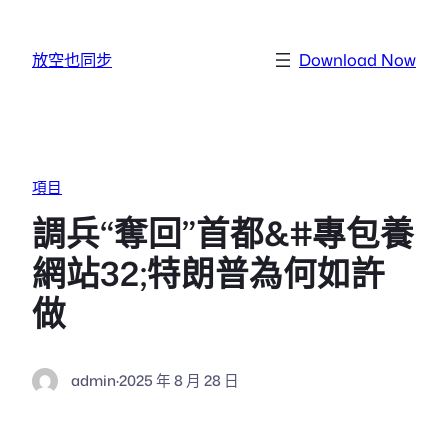
跳至主要內容
放空也同步
Download Now
項目
調兵“奪回”首都&#專包養
網站32;特朗普為何如許
做
admin
·
2025 年 8 月 28 日