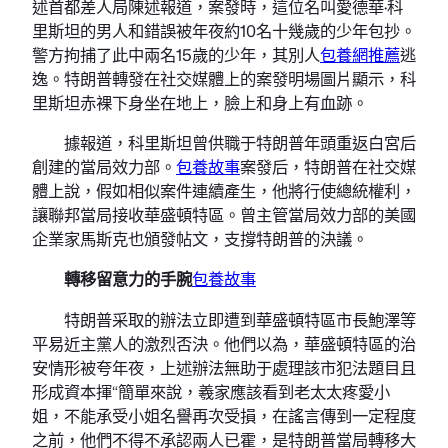
述首都差人局陳述報道，案發時，這位名叫愛德華·科
里斯坦的男人和錯誤被年夜約10名十幾歲的少年包抄。
警方拘捕了此中兩名15歲的少年，其別人
包養網推薦
逃
逸。特朗普轉發在社交媒體上的案發明場圖片顯示，科
里斯坦赤裸下身坐在地上，臉上和身上有血跡。
據報道，科里斯坦曾供職于特朗普年頭重返白宮后
創建的當局效力部。
包養故事
案發后，特朗普在社交媒
體上說，假如相似案件連續產生，他將行使總統權利，
讓聯邦當局接收華盛頓特區。曾主管當局效力部的美國
企業家馬斯克也頒發帖文，支撐特朗普的決議。
轉移留意力的手腕
包養故事
特朗普采取的辦法立即遭到華盛頓特區市長鮑澤等
平易近主黨人的激烈否決。他們以為，華盛頓特區的治
安情形被夸年夜，上述辦法無助于處理該市犯法題目且
形成資本揮“簡單來說，羲家應該看到老太太疼愛小
姐，不能承受小姐名譽再次受損，在謠言傳到一定程度
之前，他們不得不承認兩人已霍，是特朗普當局轉移大