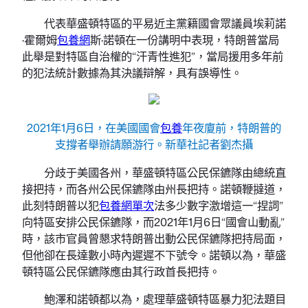
代表華盛頓特區的平易近主黨籍國會眾議員埃莉諾
·霍爾姆
包養網
斯·諾頓在一份講明中表現，特朗普當局
此舉是對特區自治權的“汗青性進犯”，當局援用多年前
的犯法統計數據為其決議辯解，具有誤導性。
2021年1月6日，在美國國會
包養
年夜廈前，特朗普的
支撐者舉辦請願游行。新華社記者劉杰攝
分歧于美國各州，華盛頓特區公民保鑣隊由總統直
接把持，而各州公民保鑣隊由州長把持。諾頓鞭撻道，
此刻特朗普以犯
包養網單次
法多少數字激增這一“捏詞”
向特區安排公民保鑣隊，而2021年1月6日“國會山動亂”
時，該市官員曾懇求特朗普出動公民保鑣隊把持局面，
但他卻在長達數小時內遲遲不下號令。諾頓以為，華盛
頓特區公民保鑣隊應由其行政首長把持。
鮑澤和諾頓都以為，處理華盛頓特區暴力犯法題目