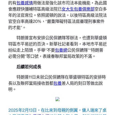
的有
包養感情
用做法是強化該市司法本能機能，為此國
會應趕快彌補特區高級法院已
女大生包養俱樂部
空白多
年的法官席位。依照諾頓的說法，以後特區高級法院法
官空白率高達20%，“嚴重障礙特區法庭審理刑事案件
的才能”。
特朗普宣布安排公民保鑣隊等辦法，也遭到華盛頓
特區市平易近的否決。新華社記者看到，本地市平易近
紛紜走上陌頭，手舉“不要
包養網
公民保鑣隊”“特朗普
必需分開”等口號，表達春聯邦當局政策的不滿。
后續若何成長
特朗普11日未就公民保鑣隊在華盛頓特區的安排時
長以及聯邦當局接收首都
包養
差人局的刻日等做出說
明。
2025年2月13日，在比來到母親的側翼，傭人端來了桌