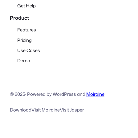
Get Help
Product
Features
Pricing
Use Cases
Demo
© 2025
·
Powered by WordPress and
Moiraine
Download
Visit Moiraine
Visit Jasper