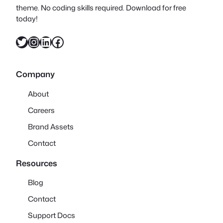
theme. No coding skills required. Download for free
today!
X
Instagram
LinkedIn
Facebook
Company
About
Careers
Brand Assets
Contact
Resources
Blog
Contact
Support Docs