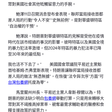
眾對美國社會其他牴觸留意力的手腕。
鮑澤11日召開消息發布會表現，聯邦當局接收首都
差人局的行動“令人不安”“史無前例”，是對華盛頓特區
“自治權的干預”。
鮑澤說，特朗普對華盛頓特區的見解是受他在疫情
時代在該市經過的事況的影響，彼時特區以及美國全境
的暴力犯法率激增，但2024年特區的暴力犯法率已降
至30年來的最低點。
我也活不下去了。” 美國國會眾議院平易近主黨魁
首哈基姆·杰弗里斯表現，特朗普讓聯邦當局接收首都
差人局的做法“無憑無據”，在恢復“法令與次序”方面“可
台灣包養網
托度為零”。
馬里蘭州州長、平易近主黨人韋斯·穆爾以為，特
朗普的辦法缺少明白
包養網
舉動打算，只是用來轉移大
眾對其不竭推高掉業率、褫奪最需求輔助者的醫療和食
糧支援政策的留意力。