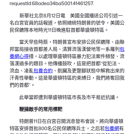
requestId:68adea34ba5001.41461257.
新華社北京8月12日電 美國全國播送公司引述一
名白宮官員的話報道，依照總統特朗普的號令，美國公
民保鑣隊本地時光11日晚進駐首都華盛頓特區。
當天早些時辰，特朗普宣布安排公民保鑣隊、由聯
邦當局接收首都差人局、清算流落漢營地等一系羅列
包
養網心得
措，以處理華盛頓特區暴力犯法案件頻發、流
落漢過多的題目。他傳播鼓吹，這是把首都“從犯法、
流血、凌亂
包養合約
、骯臟及更蹩腳狀態中解救出來的
汗青性舉動。這是華盛頓特區的束縛日，我們將奪回我
們的首都”。
此舉當即遭到華盛頓特區市長及市平易近抗議。
鞭撻敵手的常用標靶
特朗普11日在白宮召開消息發布會說，將向華盛頓
特區安排首批800名公民保鑣隊兵士，之后若
包養網
有