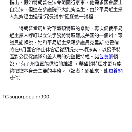
指出，假如特朗普在法令范圍行家事，他需求國會廢止
自治法，但這在參議院不太能夠產生，由於平易近主黨
人能夠經由過程“冗長議事”阻攔這一議程。
特朗普當局針對華盛頓特區的舉動，再次促使平易
近主黨人呼吁以立法手腕將特區釀成美國的一個州。眾
議員諾頓說，她和平易近主黨籍參議員克里斯·范霍倫
將在9月國會停止休會后從頭提交一項法案，以授予特
區對公民保鑣隊和差人局的完整把持權。諾
包養網
頓
說，“有了州位置能供給的維護”，華盛頓特區才更有能
夠把控本身最主要的事務。（記者：鄧仙來、熊
包養網
茂伶）
TC:sugarpopular900