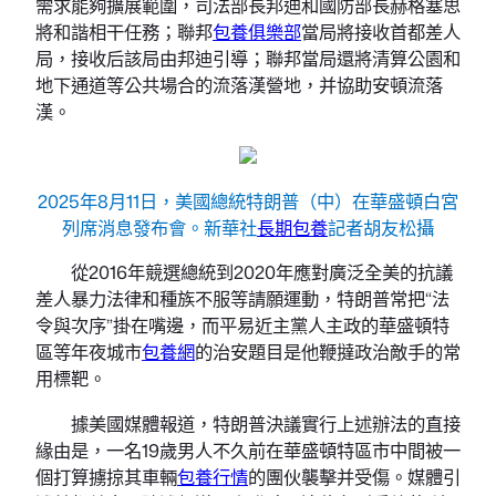
需求能夠擴展範圍，司法部長邦迪和國防部長赫格塞思
將和諧相干任務；聯邦
包養俱樂部
當局將接收首都差人
局，接收后該局由邦迪引導；聯邦當局還將清算公園和
地下通道等公共場合的流落漢營地，并協助安頓流落
漢。
2025年8月11日，美國總統特朗普（中）在華盛頓白宮
列席消息發布會。新華社
長期包養
記者胡友松攝
從2016年競選總統到2020年應對廣泛全美的抗議
差人暴力法律和種族不服等請願運動，特朗普常把“法
令與次序”掛在嘴邊，而平易近主黨人主政的華盛頓特
區等年夜城市
包養網
的治安題目是他鞭撻政治敵手的常
用標靶。
據美國媒體報道，特朗普決議實行上述辦法的直接
緣由是，一名19歲男人不久前在華盛頓特區市中間被一
個打算擄掠其車輛
包養行情
的團伙襲擊并受傷。媒體引