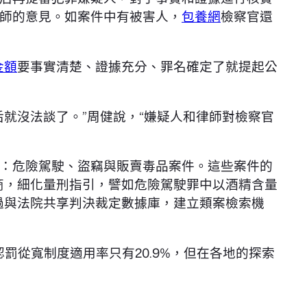
師的意見。如案件中有被害人，
包養網
檢察官還
金額
要事實清楚、證據充分、罪名確定了就提起公
就沒法談了。”周健說，“嫌疑人和律師對檢察官
：危險駕駛、盜竊與販賣毒品案件。這些案件的
商，細化量刑指引，譬如危險駕駛罪中以酒精含量
過與法院共享判決裁定數據庫，建立類案檢索機
認罰從寬制度適用率只有20.9%，但在各地的探索