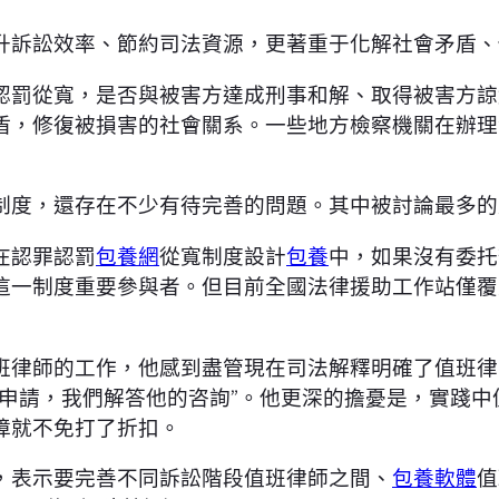
升訴訟效率、節約司法資源，更著重于化解社會矛盾、
認罰從寬，是否與被害方達成刑事和解、取得被害方諒
盾，修復被損害的社會關系。一些地方檢察機關在辦理
制度，還存在不少有待完善的問題。其中被討論最多的
在認罪認罰
包養網
從寬制度設計
包養
中，如果沒有委托
這一制度重要參與者。但目前全國法律援助工作站僅覆
班律師的工作，他感到盡管現在司法解釋明確了值班律
申請，我們解答他的咨詢”。他更深的擔憂是，實踐中
障就不免打了折扣。
，表示要完善不同訴訟階段值班律師之間、
包養軟體
值