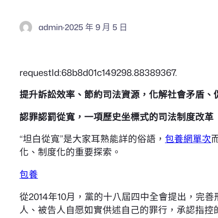
admin
·
2025 年 9 月 5 日
requestId:68b8d01c149298.88389367.
提升訴訟效率、節約司法資源，化解社會矛盾、
認罪認罰從寬，一項歷史坐標式的司法制度改革
“坦白從寬”是大家耳熟能詳的俗語，
包養網單次
化、制度化的重要探索。
包養
從2014年10月，黨的十八屆四中全會提出，完善
人、被告人自愿如實供述自己的罪行，承認指控