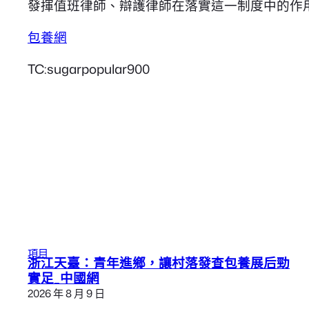
發揮值班律師、辯護律師在落實這一制度中的作用
包養網
TC:sugarpopular900
項目
浙江天臺：青年進鄉，讓村落發查包養展后勁
實足_中國網
2026 年 8 月 9 日