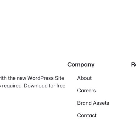
Company
R
 with the new WordPress Site
About
 required. Download for free
Careers
Brand Assets
Contact