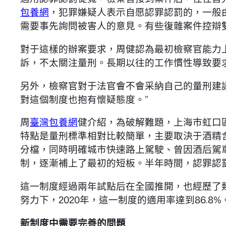
包養網
，犯罪嫌疑人表示自愿認罪認罰的，一般
需要事先詢問被害人的意見。有些復雜案件控辯
對于這樣的辦案要求，周健認為最初檢察官能力
訴，不太關注量刑。長期以往的工作慣性導致要
另外，檢察官對于法官會不會采納自己的量刑建議
對這個制度也抱有懷疑態度。”
周
臺灣包養網
健介紹，為破解難題，上海市虹口
特點是量刑標準相對比較簡單，主要取決于酒精
分檔，同時明確城市快速路上駕駛、曾因酒后駕
制，逐漸補上了最初的短板。半年時間，認罪認
這一制度經過兩年試點后在全國推開，也經歷了類似
努力下，2020年，這一制度的適用率達到86.8%
新制度中需要完善的問題