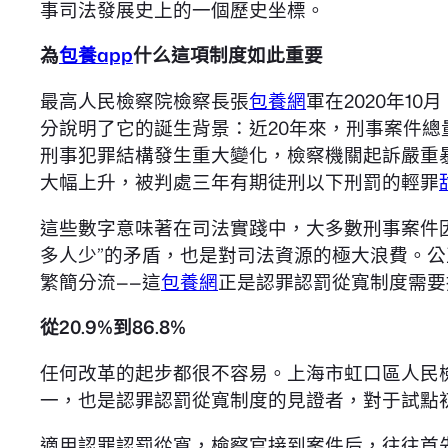
事司法發展史上的一個歷史坐標。
為
包養app
什么這項制度如此重要
最高人民檢察院檢察長張
包養網
軍在2020年1
分說明了它的誕生背景：近20年來，刑事案件總量不
刑事犯罪結構發生重大變化，檢察機關起訴嚴重暴
大幅上升，被判處三年有期徒刑以下刑罰的輕罪
這些數字意味著在司法實踐中，大多數刑事案件
多人少”的矛盾，也是對司法資源的極大浪費。
繁簡分流——這
包養網
正是認罪認罰從寬制度需要
從20.9%到86.8%
任何改革的起步都很不容易。上海市虹口區人民
一，也是認罪認罰從寬制度的見證者，對于試點
適用認罪認罰從寬，檢察官接到案件后，往往首