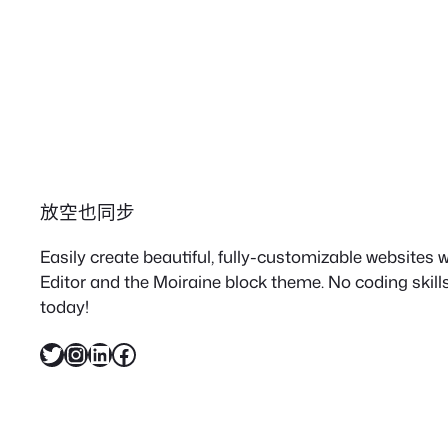
放空也同步
Easily create beautiful, fully-customizable websites
Editor and the Moiraine block theme. No coding skills
today!
X
Instagram
LinkedIn
Facebook