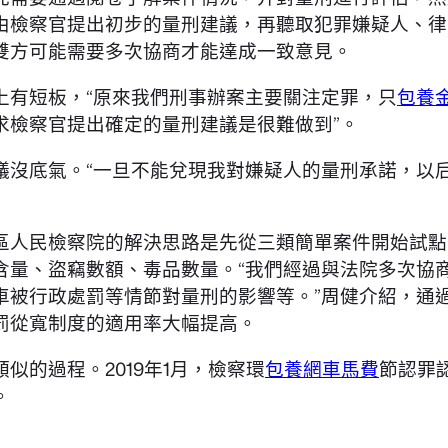
由檢察官提出初步的量刑建議，再聽取犯罪嫌疑人、律
雙方可能需要多次協商才能達成一致意見。
上有短板，“原來我們刑事辦案主要關注定罪，只
包養
求檢察官提出確定的量刑建議是很難做到”。
沒底氣。“一旦不能兌現我對嫌疑人的量刑承諾，以后
區人民檢察院的解決思路是先從三類簡單案件開始試點
含量、盜竊數額、毒品數量。“我們經過與法院多次協
車被行政處罰等情節對量刑的影響等。”周健介紹，通
罰從寬制度的適用率大幅提高。
的過程。2019年1月，檢察環
包養網車馬費
節認罪
。