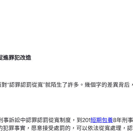
促進罪犯改造
而對“認罪認罰從寬”就陌生了許多。幾個字的差異背后
刑事訴訟中認罪認罰從寬制度，到201
短期包養
8年刑
的犯罪事實，愿意接受處罰的，可以依法從寬處理，認