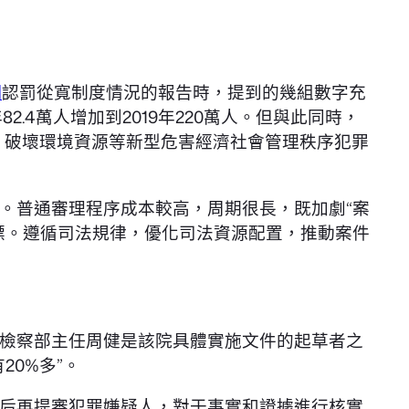
網
認罰從寬制度情況的報告時，提到的幾組數字充
.4萬人增加到2019年220萬人。但與此同時，
權、破壞環境資源等新型危害經濟社會管理秩序犯罪
。普通審理程序成本較高，周期很長，既加劇“案
標。遵循司法規律，優化司法資源配置，推動案件
檢察部主任周健是該院具體實施文件的起草者之
20%多”。
后再提審犯罪嫌疑人，對于事實和證據進行核實