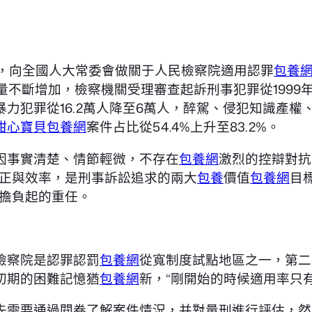
0月，向全國人大常委會做關于人民檢察院適用認罪
包養
斷增加，檢察機關受理審查起訴刑事犯罪從1999年82
力犯罪從16.2萬人降至6萬人，醉駕、侵犯知識產
甜心寶貝包養網
案件占比從54.4%上升至83.2%。
因事實清楚、情節輕微，不存在
包養網
激烈的控辯對抗
公正與效率，是刑事訴訟追求的兩大
包養
價值
包養網
目
擔負起的重任。
檢察院是認罪認罰
包養網
從寬制度試點地區之一，第二
初期的困難記憶猶
包養網
新，“剛開始的時候適用率只有
先需要通過閱卷了解案件情況，并對量刑進行評估，然