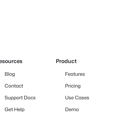
esources
Product
Blog
Features
Contact
Pricing
Support Docs
Use Cases
Get Help
Demo