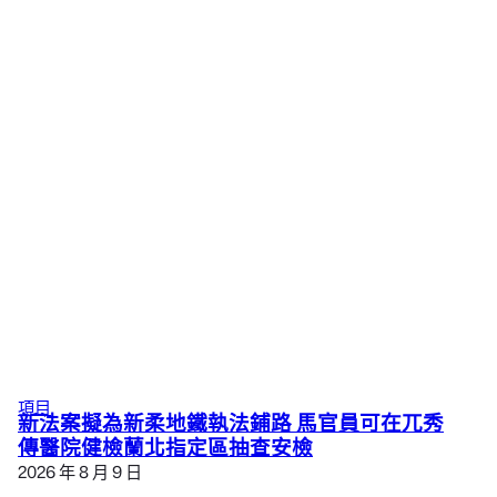
項目
新法案擬為新柔地鐵執法鋪路 馬官員可在兀秀
傳醫院健檢蘭北指定區抽查安檢
2026 年 8 月 9 日