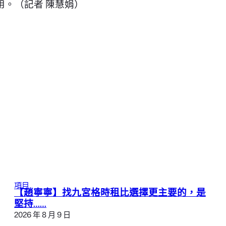
。（記者 陳慧娟）
項目
【趙寧寧】找九宮格時租比選擇更主要的，是
堅持……
2026 年 8 月 9 日