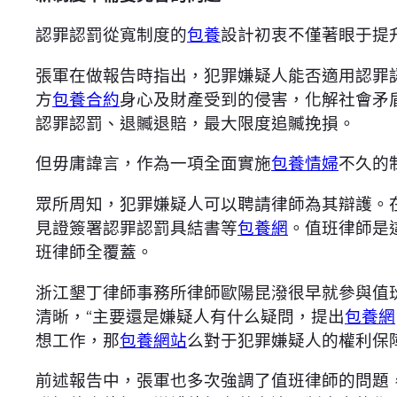
認罪認罰從寬制度的
包養
設計初衷不僅著眼于提
張軍在做報告時指出，犯罪嫌疑人能否適用認罪
方
包養合約
身心及財產受到的侵害，化解社會矛
認罪認罰、退贓退賠，最大限度追贓挽損。
但毋庸諱言，作為一項全面實施
包養情婦
不久的
眾所周知，犯罪嫌疑人可以聘請律師為其辯護。
見證簽署認罪認罰具結書等
包養網
。值班律師是
班律師全覆蓋。
浙江墾丁律師事務所律師歐陽昆潑很早就參與值
清晰，“主要還是嫌疑人有什么疑問，提出
包養網
想工作，那
包養網站
么對于犯罪嫌疑人的權利保
前述報告中，張軍也多次強調了值班律師的問題