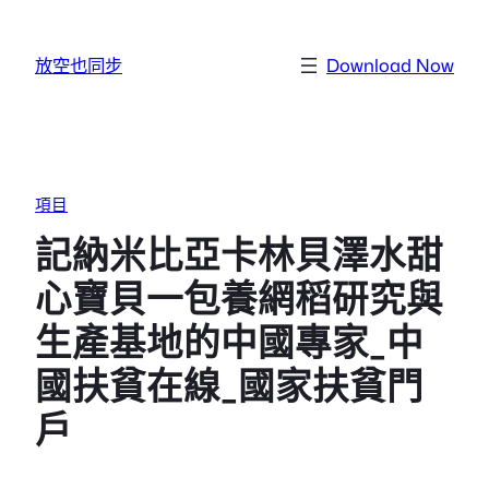
跳至主要內容
放空也同步
Download Now
項目
記納米比亞卡林貝澤水甜
心寶貝一包養網稻研究與
生產基地的中國專家_中
國扶貧在線_國家扶貧門
戶