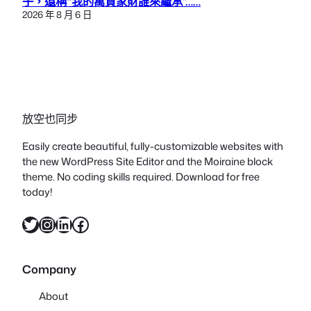
子，還稱“我的萬貫家財誰來繼承”……
2026 年 8 月 6 日
放空也同步
Easily create beautiful, fully-customizable websites with
the new WordPress Site Editor and the Moiraine block
theme. No coding skills required. Download for free
today!
X
Instagram
LinkedIn
Facebook
Company
About