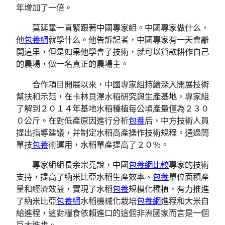
年增加了一倍。
莫延鞏一直緊跟著中國專家組。中國專家做什么，
他
包養網
就學什么。他告訴記者，中國專家有一天會離
開這里，但是如果他學會了技術，就可以貸款耕作自己
的農場，做一名真正的農場主。
合作項目開展以來，中國專家組持續深入開展技術
幫扶和示范，在卡林貝澤水稻研究與生產基地，專家組
了解到２０１４年基地水稻種植每公頃產量僅為２３０
０公斤。在對低產原因進行分析
包養
后，中方技術人員
提出指導建議，并制定水稻高產操作技術規程。通過簡
單技
包養
術運用，水稻單產提高了２０％。
專家組組長余宗堯說，中國
包養網比較
專家的技術
支持，提高了納米比亞水稻生產效率、
包養
單位面積產
量和經濟效益，實現了水稻
包養
規模化種植，有力推進
了納米比亞
包養網
水稻機械化栽培
包養網
進程和大米自
給進程，這對糧食依賴進口的這個非洲國家而言是一個
巨大進步。