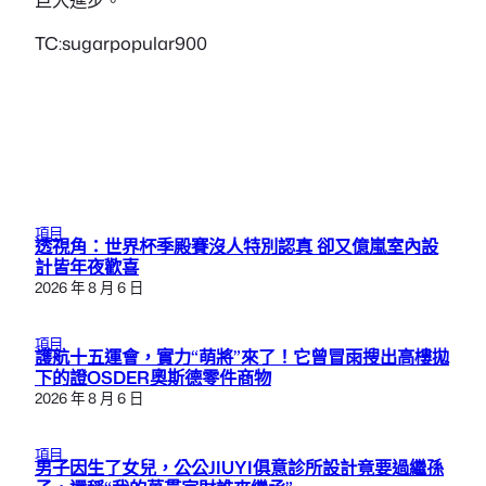
TC:sugarpopular900
項目
透視角：世界杯季殿賽沒人特別認真 卻又億嵐室內設
計皆年夜歡喜
2026 年 8 月 6 日
項目
護航十五運會，實力“萌將”來了！它曾冒雨搜出高樓拋
下的證OSDER奧斯德零件商物
2026 年 8 月 6 日
項目
男子因生了女兒，公公JIUYI俱意診所設計竟要過繼孫