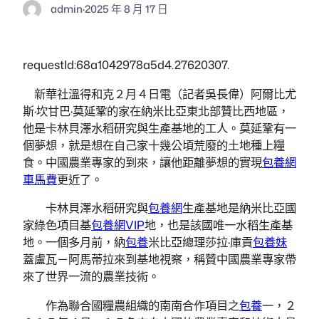
admin
·
2025 年 8 月 17 日
requestId:68a1042978a5d4.27620307.
新華社溫得和克２月４日電（記者吳長偉）阿爾比尤
斯·坎甘巴·莫延鞏的家在納米比亞東北部贊比西地區，
他是卡林貝澤水稻研究與生產基地的工人。莫延鞏有一
個夢想，就是想在自己家十幾公頃荒廢的土地種上糧
食。中國農業專家的到來，讓他距離夢想的實現
包養網
車馬費
更近了。
卡林貝澤水稻研究與
包養網
生產基地是納米比亞國
家綠色項目基
包養網VIP
地，也是該國唯一水稻生產基
地。一個多月前，納
包養
米比亞總理莎拉·庫貢
包養妹
蓋盧瓦－阿馬蒂拉來到基地視察，稱贊中國農業專家帶
來了世界一流的農業技術。
作為聯合國糧農組織的南南合作項目之
包養
一，２