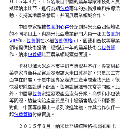
０１５年４月，１５名來自中國的農業專家和技術人員
抵達納米比亞，進行為期
包養
兩年的技術推廣和指導活
動，支持當地農業發展，并開展農業領域合作。
中國專家組被
包養網心得
分配到納米比亞四個地區
的不同項目上，與納米比亞農業部門人員一起工
包養網
VIP
作，
包養網
在水稻
包養價格ptt
、園藝和畜牧等專業
領域提供技術援助。經過近一年的農業技術合
包養網
作，納米
包養網
比亞農業領域獲益匪淺。
卡林貝澤大米原本市場銷售情況并不好，專家組蔬
菜專家肖衛兵品嘗后發現該大米口感甚好，只是加工方
面存在問題，于是中國專家走進生產車間查找原因，很
快發現除塵設備不配套、色選設備運轉異常等問題。此
外，中國專
包養
家還發現產品沒有分級、商標和小包裝
等問題，這些均給產品質量和市場銷售造成不利影響。
對此，中國專家提出一系列改進建議，并與合作伙伴一
起
包養管道
付諸實施。
２０１５年８月，納米比亞總統哈格·根哥布到卡