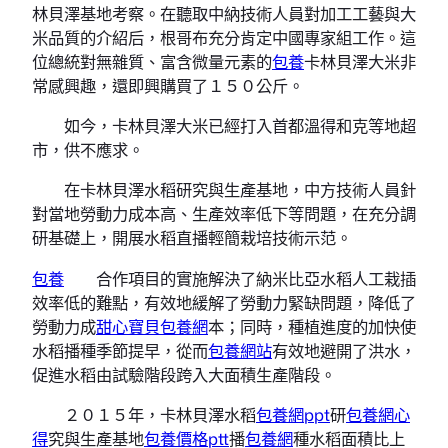
林貝澤基地考察。在聽取中納技術人員對加工工藝與大
米品質的介紹后，根哥布充分肯定中國專家組工作。這
位總統對無雜質、富含微量元素的
包養
卡林貝澤大米非
常感興趣，還即興購買了１５０公斤。
如今，卡林貝澤大米已經打入首都溫得和克等地超
市，供不應求。
在卡林貝澤水稻研究與生產基地，中方技術人員針
對當地勞動力成本高、生產效率低下等問題，在充分調
研基礎上，開展水稻直播輕簡栽培技術示范。
包養
合作項目的實施解決了納米比亞水稻人工栽插
效率低的難點，有效地緩解了勞動力緊缺問題，降低了
勞動力成
甜心寶貝包養網
本；同時，種植進度的加快使
水稻播種季節提早，從而
包養網站
有效地避開了洪水，
促進水稻由試驗階段跨入大面積生產階段。
２０１５年，卡林貝澤水稻
包養網ppt
研
包養網心
得
究與生產基地
包養價格ptt
播
包養網
種水稻面積比上