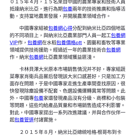
０１５年４月，１５名來自中國的農業專家和技術人員
抵達納米比亞，進行為期
包養
兩年的技術推廣和指導活
動，支持當地農業發展，并開展農業領域合作。
中國專家組被
包養網心得
分配到納米比亞四個地區
的不同項目上，與納米比亞農業部門人員一起工
包養網
VIP
作，
包養網
在水稻
包養價格ptt
、園藝和畜牧等專業
領域提供技術援助。經過近一年的農業技術合
包養網
作，納米
包養網
比亞農業領域獲益匪淺。
卡林貝澤大米原本市場銷售情況并不好，專家組蔬
菜專家肖衛兵品嘗后發現該大米口感甚好，只是加工方
面存在問題，于是中國專家走進生產車間查找原因，很
快發現除塵設備不配套、色選設備運轉異常等問題。此
外，中國專
包養
家還發現產品沒有分級、商標和小包裝
等問題，這些均給產品質量和市場銷售造成不利影響。
對此，中國專家提出一系列改進建議，并與合作伙伴一
起
包養管道
付諸實施。
２０１５年８月，納米比亞總統哈格·根哥布到卡