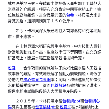
林貝澤基地考察。在聽取中納技術人員對加工工藝與大
米品質的介紹后，根哥布充分肯定中國專家組工作。這
位總統對無雜質、富含微量元素的
包養
卡林貝澤大米非
常感興趣，還即興購買了１５０公斤。
如今，卡林貝澤大米已經打入首都溫得和克等地超
市，供不應求。
在卡林貝澤水稻研究與生產基地，中方技術人員針
對當地勞動力成本高、生產效率低下等問題，在充分調
研基礎上，開展水稻直播輕簡栽培技術示范。
包養
合作項目的實施解決了納米比亞水稻人工栽插
效率低的難點，有效地緩解了勞動力緊缺問題，降低了
勞動力成
甜心寶貝包養網
本；同時，種植進度的加快使
水稻播種季節提早，從而
包養網站
有效地避開了洪水，
促進水稻由試驗階段跨入大面積生產階段。
２０１５年，卡林貝澤水稻
包養網ppt
研
包養網心
得
究與生產基地
包養價格ptt
播
包養網
種水稻面積比上