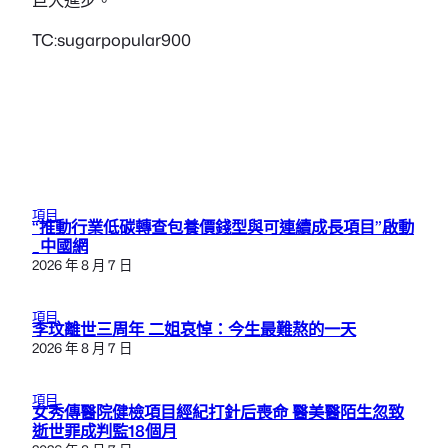
TC:sugarpopular900
項目
“推動行業低碳轉查包養價錢型與可連續成長項目”啟動
_中國網
2026 年 8 月 7 日
項目
李玟離世三周年 二姐哀悼：今生最難熬的一天
2026 年 8 月 7 日
項目
女秀傳醫院健檢項目經紀打針后喪命 醫美醫陌生忽致
逝世罪成判監18個月