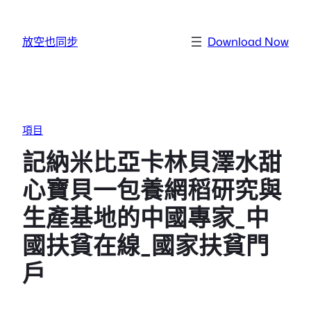
跳至主要內容
放空也同步
Download Now
項目
記納米比亞卡林貝澤水甜
心寶貝一包養網稻研究與
生產基地的中國專家_中
國扶貧在線_國家扶貧門
戶