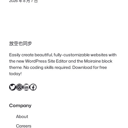
2026 年 8 月 7 日
放空也同步
Easily create beautiful, fully-customizable websites with
the new WordPress Site Editor and the Moiraine block
theme. No coding skills required. Download for free
today!
X
Instagram
LinkedIn
Facebook
Company
About
Careers