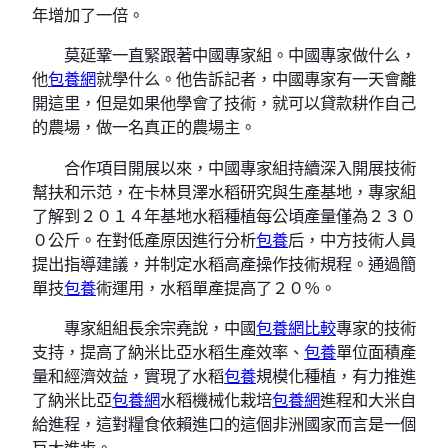
年增加了一倍。
莫延鞏一直緊跟著中國專家組。中國專家做什么，
他
包養網
就學什么。他告訴記者，中國專家有一天會離
開這里，但是如果他學會了技術，就可以貸款耕作自己
的農場，做一名真正的農場主。
合作項目開展以來，中國專家組持續深入開展技術
幫扶和示范，在卡林貝澤水稻研究與生產基地，專家組
了解到２０１４年基地水稻種植每公頃產量僅為２３０
０公斤。在對低產原因進行分析
包養
后，中方技術人員
提出指導建議，并制定水稻高產操作技術規程。通過簡
單技
包養
術運用，水稻單產提高了２０％。
專家組組長余宗堯說，中國
包養網比較
專家的技術
支持，提高了納米比亞水稻生產效率、
包養
單位面積產
量和經濟效益，實現了水稻
包養
規模化種植，有力推進
了納米比亞
包養網
水稻機械化栽培
包養網
進程和大米自
給進程，這對糧食依賴進口的這個非洲國家而言是一個
巨大進步。