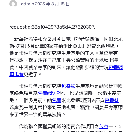
admin
·
2025 年 8 月 18 日
requestId:68a1042978a5d4.27620307.
新華社溫得和克２月４日電（記者吳長偉）阿爾比尤
斯·坎甘巴·莫延鞏的家在納米比亞東北部贊比西地區，
他是卡林貝澤水稻研究與生產基地的工人。莫延鞏有一
個夢想，就是想在自己家十幾公頃荒廢的土地種上糧
食。中國農業專家的到來，讓他距離夢想的實現
包養網
車馬費
更近了。
卡林貝澤水稻研究與
包養網
生產基地是納米比亞國
家綠色項目基
包養網VIP
地，也是該國唯一水稻生產基
地。一個多月前，納
包養
米比亞總理莎拉·庫貢
包養妹
蓋盧瓦－阿馬蒂拉來到基地視察，稱贊中國農業專家帶
來了世界一流的農業技術。
作為聯合國糧農組織的南南合作項目之
包養
一，２