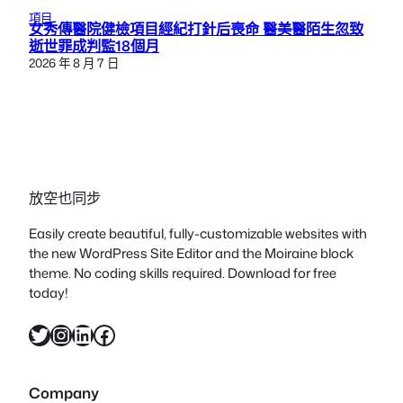
項目
女秀傳醫院健檢項目經紀打針后喪命 醫美醫陌生忽致
逝世罪成判監18個月
2026 年 8 月 7 日
放空也同步
Easily create beautiful, fully-customizable websites with
the new WordPress Site Editor and the Moiraine block
theme. No coding skills required. Download for free
today!
X
Instagram
LinkedIn
Facebook
Company