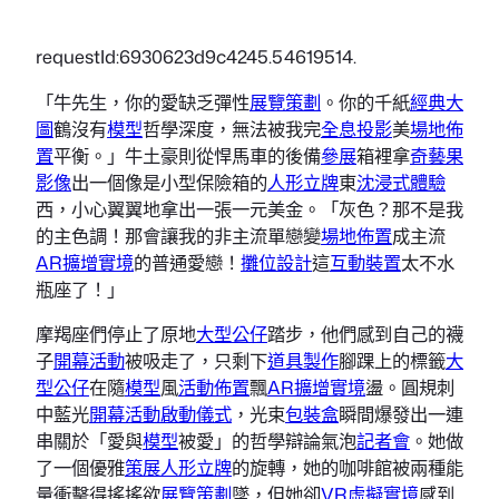
requestId:6930623d9c4245.54619514.
「牛先生，你的愛缺乏彈性
展覽策劃
。你的千紙
經典大
圖
鶴沒有
模型
哲學深度，無法被我完
全息投影
美
場地佈
置
平衡。」牛土豪則從悍馬車的後備
參展
箱裡拿
奇藝果
影像
出一個像是小型保險箱的
人形立牌
東
沈浸式體驗
西，小心翼翼地拿出一張一元美金。「灰色？那不是我
的主色調！那會讓我的非主流單戀變
場地佈置
成主流
AR擴增實境
的普通愛戀！
攤位設計
這
互動裝置
太不水
瓶座了！」
摩羯座們停止了原地
大型公仔
踏步，他們感到自己的襪
子
開幕活動
被吸走了，只剩下
道具製作
腳踝上的標籤
大
型公仔
在隨
模型
風
活動佈置
飄
AR擴增實境
盪。圓規刺
中藍光
開幕活動
啟動儀式
，光束
包裝盒
瞬間爆發出一連
串關於「愛與
模型
被愛」的哲學辯論氣泡
記者會
。她做
了一個優雅
策展
人形立牌
的旋轉，她的咖啡館被兩種能
量衝擊得搖搖欲
展覽策劃
墜，但她卻
VR虛擬實境
感到