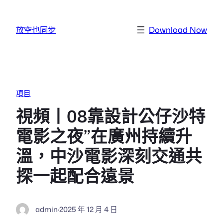
跳至主要內容
放空也同步
Download Now
項目
視頻丨08靠設計公仔沙特
電影之夜”在廣州持續升
溫，中沙電影深刻交通共
探一起配合遠景
admin
·
2025 年 12 月 4 日