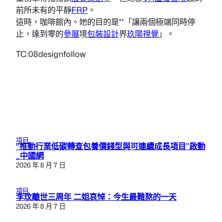
前所未有的平靜
FRP
。
這時，咖啡館內。她的目的是**「讓兩個極端同時停
止，達到零的
參展
境
包裝設計
界
玖陽視覺
」。
TC:08designfollow
項目
“推動行業低碳轉查包養價錢型與可連續成長項目”啟動
_中國網
2026 年 8 月 7 日
項目
李玟離世三周年 二姐哀悼：今生最難熬的一天
2026 年 8 月 7 日