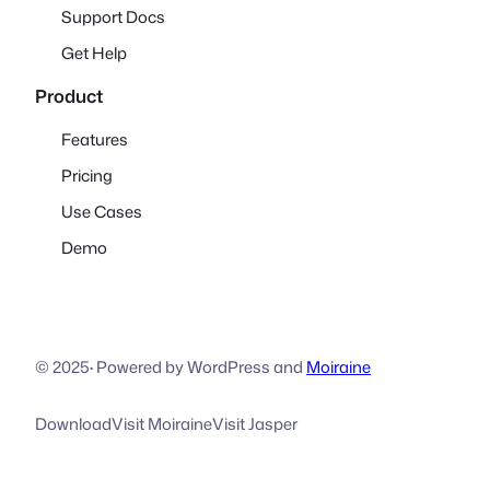
Support Docs
Get Help
Product
Features
Pricing
Use Cases
Demo
© 2025
·
Powered by WordPress and
Moiraine
Download
Visit Moiraine
Visit Jasper