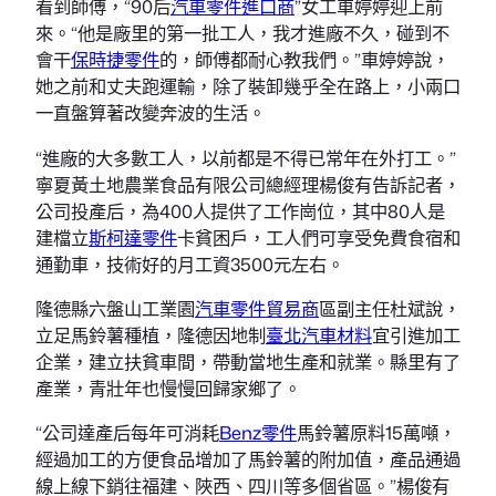
看到師傅，“90后
汽車零件進口商
”女工車婷婷迎上前
來。“他是廠里的第一批工人，我才進廠不久，碰到不
會干
保時捷零件
的，師傅都耐心教我們。”車婷婷說，
她之前和丈夫跑運輸，除了裝卸幾乎全在路上，小兩口
一直盤算著改變奔波的生活。
“進廠的大多數工人，以前都是不得已常年在外打工。”
寧夏黃土地農業食品有限公司總經理楊俊有告訴記者，
公司投產后，為400人提供了工作崗位，其中80人是
建檔立
斯柯達零件
卡貧困戶，工人們可享受免費食宿和
通勤車，技術好的月工資3500元左右。
隆德縣六盤山工業園
汽車零件貿易商
區副主任杜斌說，
立足馬鈴薯種植，隆德因地制
臺北汽車材料
宜引進加工
企業，建立扶貧車間，帶動當地生產和就業。縣里有了
產業，青壯年也慢慢回歸家鄉了。
“公司達產后每年可消耗
Benz零件
馬鈴薯原料15萬噸，
經過加工的方便食品增加了馬鈴薯的附加值，產品通過
線上線下銷往福建、陜西、四川等多個省區。”楊俊有