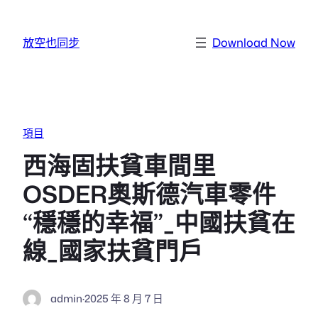
跳至主要內容
放空也同步
Download Now
項目
西海固扶貧車間里
OSDER奧斯德汽車零件
“穩穩的幸福”_中國扶貧在
線_國家扶貧門戶
admin
·
2025 年 8 月 7 日