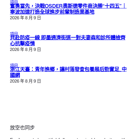
項目
奮勇當先，決戰OSDER奧斯德零件商決勝“十四五”｜
寧波加速打造全球進步前輩制造業基地
2026 年 8 月 9 日
項目
共赴防疫一線 即墨通濟街道一對夫妻森和診所體檢齊
心抗擊疫情
2026 年 8 月 9 日
項目
浙江天臺：青年進鄉，讓村落發查包養展后勁實足_中
國網
2026 年 8 月 9 日
放空也同步