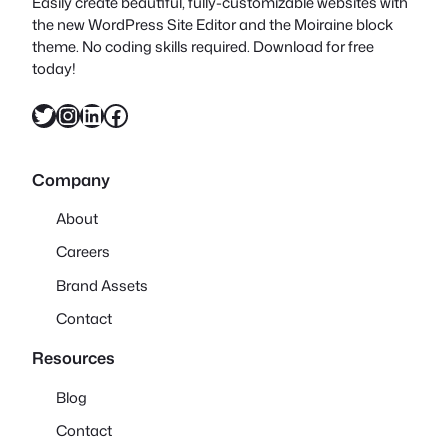
Easily create beautiful, fully-customizable websites with
the new WordPress Site Editor and the Moiraine block
theme. No coding skills required. Download for free
today!
X
Instagram
LinkedIn
Facebook
Company
About
Careers
Brand Assets
Contact
Resources
Blog
Contact