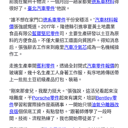
前我在蘭州干物流，一個月回一趟家都覺
德系車材料
得
很好了。
臺北汽車零件
”他說。
“誰不想在家門口
德系車零件
干份安穩活。”
汽車材料報
價
張強感慨道。2017年，隆德縣引進寧夏黃土地農業
食品有限公
藍寶堅尼零件
司，主要生產研發以土豆為原
料的方便食品，不僅大量招工還面向貧困戶。得知消息
后，張強辭去工作來到廠里
汽車冷氣芯
成為一名機械操
作工。
走進生產車間
賓利零件
，透過全封閉式
汽車零件報價
的
玻璃窗，幾十名生產工人身著工作服，有序地將傳送帶
上一批批土豆初級產品打包、裝箱。
“剛來那會兒，我壓力挺大。”張強說，這活兒看起來沒
啥難度，干
Porsche零件
起來有講究，培訓
Bentley零
件
學習和實際操作是兩碼事，一開始只領
油氣分離器改
良版
個保底工資，有點發愁。“跟著師傅學了一段時
間，技術、流程熟練了，我也開始帶徒弟了。”