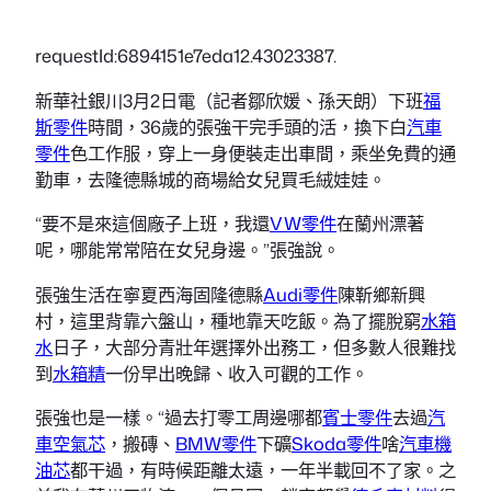
requestId:6894151e7eda12.43023387.
新華社銀川3月2日電（記者鄒欣媛、孫天朗）下班
福
斯零件
時間，36歲的張強干完手頭的活，換下白
汽車
零件
色工作服，穿上一身便裝走出車間，乘坐免費的通
勤車，去隆德縣城的商場給女兒買毛絨娃娃。
“要不是來這個廠子上班，我還
VW零件
在蘭州漂著
呢，哪能常常陪在女兒身邊。”張強說。
張強生活在寧夏西海固隆德縣
Audi零件
陳靳鄉新興
村，這里背靠六盤山，種地靠天吃飯。為了擺脫窮
水箱
水
日子，大部分青壯年選擇外出務工，但多數人很難找
到
水箱精
一份早出晚歸、收入可觀的工作。
張強也是一樣。“過去打零工周邊哪都
賓士零件
去過
汽
車空氣芯
，搬磚、
BMW零件
下礦
Skoda零件
啥
汽車機
油芯
都干過，有時候距離太遠，一年半載回不了家。之