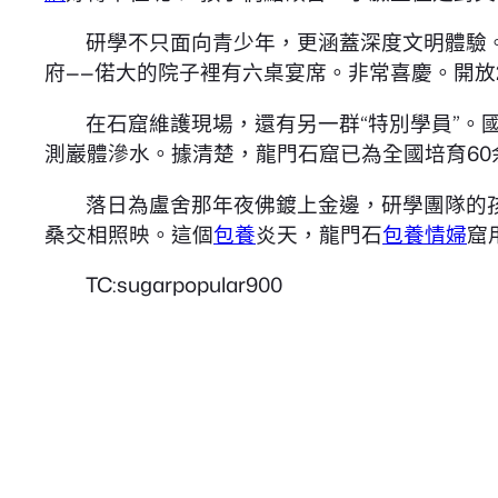
研學不只面向青少年，更涵蓋深度文明體驗
府——偌大的院子裡有六桌宴席。非常喜慶。開放
在石窟維護現場，還有另一群“特別學員”。
測巖體滲水。據清楚，龍門石窟已為全國培育60
落日為盧舍那年夜佛鍍上金邊，研學團隊的
桑交相照映。這個
包養
炎天，龍門石
包養情婦
窟
TC:sugarpopular900