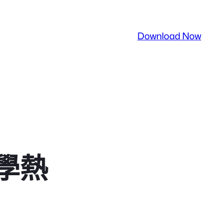
Download Now
學熱