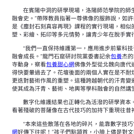
在賓陽中洞的研學現場，洛陽師范學院的師
融會史。”帶隊教員指著一尊佛像的服飾說，如
是《塵封石刻真容再現》課程的實行現場，相似
塑、彩繪、拓印等多元情勢，讓青少年在脫手實
“我們一直保持維護第一，應用進步前輩科
融會成長。”龍門石窟研討院黨委書記余
包養
杰的
寺動身，察看
包養甜心網
佛像外型從北魏向唐代
得快要暈過去了。花壇後面的兩個人實在是不耐
更迭對藝術作風的重塑。這種跨越朝代的汗青變
使其成為汗青、藝術、地輿等學科融會的自然講
數字化維護結果也正轉化為活潑的研學資本。
看著殘破的菩薩像在古代技巧的加持下重現往昔
“本來這些散落在各地的碎片，能靠數字技巧
網
好傳下往呢！”孩子們點頷首，小臉上儘是對