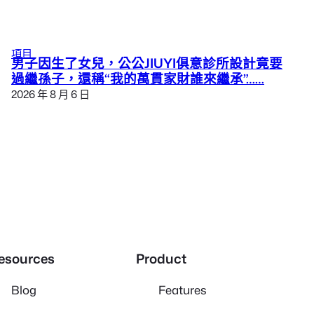
項目
男子因生了女兒，公公JIUYI俱意診所設計竟要
過繼孫子，還稱“我的萬貫家財誰來繼承”……
2026 年 8 月 6 日
esources
Product
Blog
Features