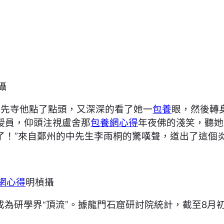
攝
奉先寺他點了點頭，又深深的看了她一
包養
眼，然後轉
授員，仰頭注視盧舍那
包養網心得
年夜佛的淺笑，聽她
了！”來自鄭州的中先生李雨桐的驚嘆聲，道出了這個
網心得
明楨攝
成為研學界“頂流”。據龍門石窟研討院統計，截至8月