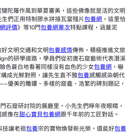
域犍陀羅作風到華夏審美，這些佛像就是活的文明
先生們正用特制膠水拼接瓦當殘片
包養網
，這里恰
網評價
》等10門
包養網單次
特點課程，涵蓋泥
做好文明交通和文明
包養感情
傳佈，積極推進文旅
sign的研學道路，學員們從初唐石窟藝術代表潛溪
臉色蒼白地看著同樣沒有血色的少女
包養網
，嚇
窟構成光鮮對照，讓先生直不雅
包養
感觸感染朝代
——優美的雕鏤、多樣的窟龕、浩繁的碑刻題記，
龍門石窟研討院的展廳里，小先生們睜年夜眼睛，
觸感像在
甜心寶貝包養網
跟千年前的工匠對話。
科技讓老祖
包養
宗的寶物煥發新光榮，還能好
包養