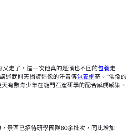
身又走了，這一次他真的是頭也不回的
包養
走
講述武則天捐資造像的汗青傳
包養網
奇。“佛像的
炎天有數青少年在龍門石窟研學的配合感觸感染。
初，景區已招待研學團隊60余批次，同比增加