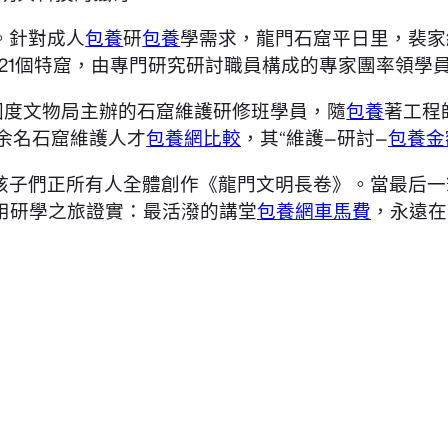
。針對成人
包養
研
包養
學需求，龍門石窟平日里，裴家
21個特窟，由專門研究研討職員構成的專家團率領學
國度文物局主辦的石窟維護研修班學員，隨
包養
著工程
余名石窟維護人才
包養網比較
，其“維護—研討—
包養金
孩子們正所有人全體創作《龍門文明長卷》。當最后一
用研學之旅證實：最活潑的講堂
包養網車馬費
，永遠在