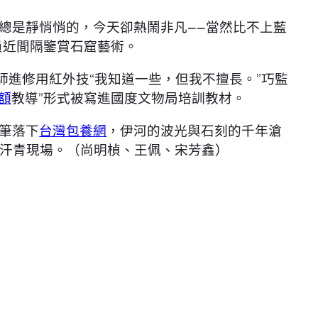
總是靜悄悄的，今天卻熱鬧非凡——當然比不上藍
員近間隔鑒賞石窟藝術。
師進修用紅外技“我知道一些，但我不擅長。”巧監
額
教導”形式被寫進國度文物局培訓教材。
筆落下
台灣包養網
，伊河的波光與石刻的千年滄
汗青現場。（尚明楨、王佩、宋芳鑫）