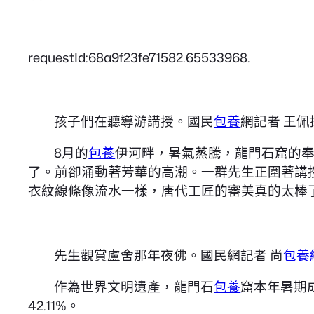
requestId:68a9f23fe71582.65533968.
孩子們在聽導游講授。國民
包養
網記者 王佩
8月的
包養
伊河畔，暑氣蒸騰，龍門石窟的
了。前卻涌動著芳華的高潮。一群先生正圍著講
衣紋線條像流水一樣，唐代工匠的審美真的太棒
先生觀賞盧舍那年夜佛。國民網記者 尚
包養
作為世界文明遺產，龍門石
包養
窟本年暑期
42.11%。