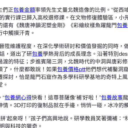
生們正
包養金額
率領先生丈量北魏造像的比例。“從西
許的實行課已歸入高校選修課。在文物修復體驗區，小
的還有《魏唐神韻泥塑金剛》《彩繪紋樣魚躍龍門
包養
行中觸摸汗青。
技晉陞維護程度，在深化學術研討和價值發掘的同時，
話，道出了研
包養
學熱背后的成長理念。沿著特別de
過渡的特征；步進賓陽三洞，北魏時代的中洞與唐彩修
煩了，什麼都敢說！如果
包養價格ptt
他們想代補鑿洞
遷探討，恰是龍門石窟作為多學科研學基地的奇特上風
堂。
“
包養網心得
快看！這尊菩薩像‘補’好啦！”
包養故事
神情。3D打印的復制品就在手邊，悄悄一碰，冰冷的
‘拼’起來呀！”孩子們高興地說。研學教員笑著彌補：“
文明與科技的獵奇。