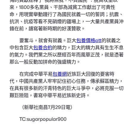
來，1800多名黨員、干部為減貧工作獻出了可貴性
命，用現實舉動踐行了為國民就義一切的誓詞；抗震、
抗洪、抗疫等看不見硝煙的疆場上，一大量共產黨員沖
鋒在前，譜寫著新時期的好漢贊歌。
要奮斗，就會有就義。巨大
包養價格ptt
的就義之
中包含巨大
包養合約
的精力，巨大的精力具有生生不息
的氣力。我們黨之所以歷經百年而風華正茂，就是憑著
那么一股反動加拼命的強盛精力。
在完成中華平易
包養網
近族巨大回復的要害時
代，中國共產黨人牢牢記住初心任務，傳承蘇區精力，
在具有很多新的汗青特色的巨大斗爭中，必將克服一切
艱巨險阻，書寫中華平易近族新史詩。
（新華社南昌7月29日電）
TC:sugarpopular900