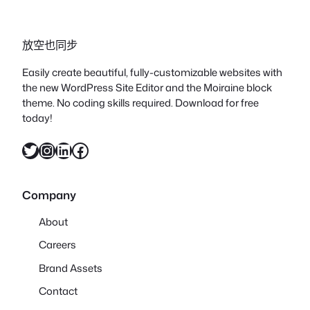
放空也同步
Easily create beautiful, fully-customizable websites with
the new WordPress Site Editor and the Moiraine block
theme. No coding skills required. Download for free
today!
X
Instagram
LinkedIn
Facebook
Company
About
Careers
Brand Assets
Contact