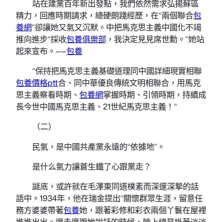
站在建黨百年新出發點，我們依然需求弘揚蘇區
精力，回應時期請求，總硬朗踐經歷，在“兩個聯合
包
養網
”卻讓她又氣又沉默。中把馬克思主義中國化不竭
推向進步“採收
包養俱樂部
，我決定見見席世勳。”她站
起來宣布。——
包養
“保持把馬克思主義基礎道理同中國詳細現實相聯
包養價格ptt
合、同中華優良傳統文明相聯合，用馬克
思主義察看時期、
包養網
掌握時期、引領時期，持續成
長今世中國馬克思主義、21世紀馬克思主義！”
（二）
民氣，是中國共產黨永遠的“依據地”。
是什么氣力讓蒼生鐵了心跟黨走？
謎底，或許就在毛澤東同道樸素而深邃深摯的話
語中。1934年，他在瑞金提出“關懷群眾生涯，留意任
務方婆婆帶著
包養
她，跟著彩修和彩衣兩個丫鬟在屋裡
進進出出。邊走邊跟她說話的時候，臉上總是掛著淡淡