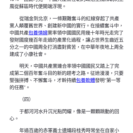
風從蘇區時代便開端浮現。
從瑞金到北京，一條艱難奮斗的紅線穿起了共產
黨人顛覆舊世界、創建新中國的實行。在接續奮斗中，
中國共產
包養情婦
黨率領中國國民用幾十年時光走完了
發財國度幾百年走過的產業化過程，讓占世界生齒近五
分之一的中國周全打消盡對貧苦，在中華年夜地上周全
建成了小康社會。
明天，中國共產黨連合率領中國國民又踏上了完
成第二個百年奮斗目的新的趕考之路。征途漫漫，只要
堅強拼搏、不懈奮斗，才幹持續
包養軟體
發明“第一等
的任務”。
（四）
于都河河水升沉光點閃耀，像是一顆顆跳動的回
心。
年過百歲的赤軍義士遺孀段桂秀時常坐在自家小