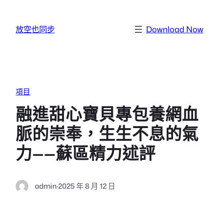
跳至主要內容
放空也同步
Download Now
項目
融進甜心寶貝專包養網血
脈的崇奉，生生不息的氣
力——蘇區精力述評
admin
·
2025 年 8 月 12 日