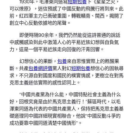
1930年，毛澤東同道寫
短期包養
下《星星之火，
可以燎原》，迷信預感了中國反動的飛騰行將到來。此
前，紅四軍主力已衝破重圍，轉戰贛南、閩西，揭開了
創立中心反動依據地的尾聲。
即便時隔90余年，我們仍然能從這詩普通的說話
中感觸感染到此中激蕩人心的平易近族幻想與自負氣
力，這是一個平易近族走向回復的汗青回響。
幻想信心的果斷，
包養
來自思惟實際上的甦醒果
斷。共產
包養網評價
黨人對幻
短期包養
想信心的固執尋
求，不只源自對國度和國民的樸實情感，更樹立在對馬
克思主義迷信實際的感性認同上。
“中國共產黨為什么能，中國特點社會主義為什么
好，回根究竟是由於馬克思主義行！”蘇區時代，以毛
澤東同道為代表的中國共產黨人，保持把馬克思主義基
礎道理同中國詳細現實相聯合，他說“中國反動斗爭的
成功要靠中國同道清楚中國情形”。