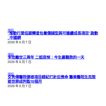
項目
“推動行業低碳轉查包養價錢型與可連續成長項目”啟動
_中國網
2026 年 8 月 7 日
項目
李玟離世三周年 二姐哀悼：今生最難熬的一天
2026 年 8 月 7 日
項目
女秀傳醫院健檢項目經紀打針后喪命 醫美醫陌生忽致
逝世罪成判監18個月
2026 年 8 月 7 日