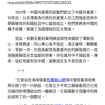
requestId:689a74f2712137.88224033.
1921年，中國共產黨的前驅們創立了中國共產黨。
10年后，以毛澤東為代表的共產黨人在江西瑞金宣佈中
華蘇維埃共和國姑且中心當局成立，他們將將來中國的
種子收穫，開端了治國理政的巨大預演。
從此，有數反動前輩用鮮血和性命鑄就了果斷信
心、求真務虛、同心專心為平易近、清正廉明、艱難奮
斗、爭創一流、忘我貢獻等為重要內在的蘇區精力，成
為融進蘇區兒女血脈的崇奉，并在歲月中不竭延長、傳
承，從紅地盤到全中國，凝集成生生不息的氣力。
（一）
“它是站在海岸遠看
包養甜心網
海中曾經看得見桅
桿尖頭了的一只航船，它是立于平地之巔遠看西方已見
光線四射噴薄欲出的一輪朝日，它是躁動于母腹中的將
近成熟了的一個嬰兒。”