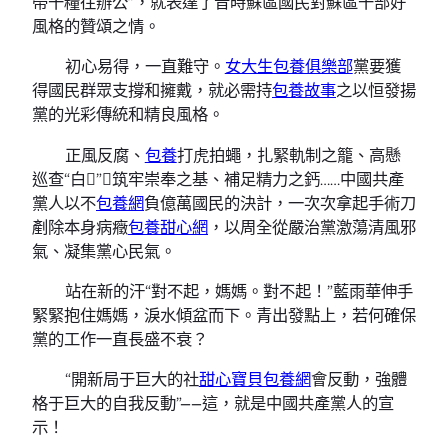
帶干糧往辦公”，就表達了昔時蘇區國民對蘇區干部好
風格的贊頌之情。
初心易得，一直難守。
女大生包養俱樂部
黨要獲
得國民群眾支撐和擁戴，就必需持
包養故事
之以恒發揚
黨的光彩傳統和精良風格。
正風反腐、
包養
打虎拍蠅，扎緊軌制之籠、高懸
巡查“白”，筑牢崇奉之基、補足精力之鈣……中國共產
黨人以不
包養網
負億萬國民的決計，一次次拿起手術刀
剷除本身病癥
包養甜心網
，以周全從嚴治黨激蕩清風邪
氣、凝集黨心民氣。
站在新的汗“對不起，媽媽。對不起！”藍雨華伸手
緊緊抱住媽媽，淚水傾盆而下。青出發點上，若何確保
黨的工作一直長盛不衰？
“開新局于巨大的社
甜心寶貝包養網
會反動，強體
格于巨大的自我反動”——這，就是中國共產黨人的宣
示！