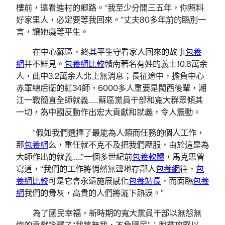
樓前，遠看進村的鄉路。“我至少分開三五年，你照料
好家里人，必定要等我回來。”丈夫80多年前的臨別一
言，讓她癡等平生。
在中心蘇區，終其平生守看家人回來的故事
包養
網
并不鮮見。
包養網比較
贛南著名有姓的義士10.8萬余
人，此中3.2萬余人北上無消息；長征途中，擔負中心
赤軍總后衛的紅34師，6000多人重要是閩西後輩，湘
江一戰簡直全師就義……蘇區黨員干部和寬大群眾傾其
一切，為中國反動作出宏大貢獻和就義，令人震動。
“假如我們選擇了最能為人類而任務的個人工作，
那
包養網
么，重任就不克不及把我們壓服，由於這是為
大師作出的就義……”一個多世紀前
包養軟體
，馬克思曾
寫道，“我們的工作將悄然無聲地存鄙人
包養網
往，
包
養網比較
可是它會永遠施展感化
包養站長
，而面臨
包養
網
我們的骨灰，高貴的人們將灑下熱淚。”
為了國民幸福，新時期的寬大黨員干部以無怨無
悔的貢獻詮釋了“我將無我，不負國民”：脫貧攻堅以