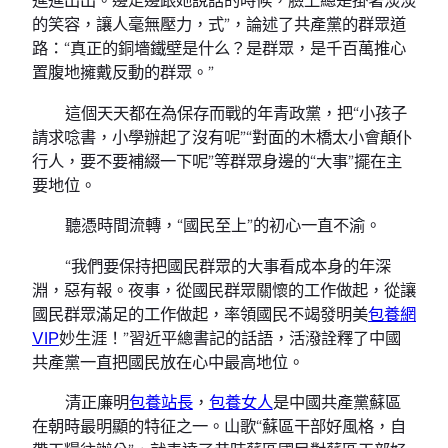
的笑容，讓人毫無壓力，式”，論述了共產黨的群眾道
路：“真正的銅墻鐵壁是什么？是群眾，是千百萬推心
置腹地擁戴反動的群眾。”
這個天天都在為保存而戰的年青政黨，把“小孩子
請求唸書，小學辦起了沒有呢”“對面的木橋太小會顛仆
行人，要不要補綴一下呢”等群眾身邊的“大事”擺在主
要地位。
聽憑時間流轉，“國民至上”的初心一直不渝。
“我們要保持把國民群眾的大事看成本身的年深
淵，惡有報。夜事，從國民群眾關懷的工作做起，從讓
國民群眾滿足的工作做起，率領國民不竭發明美
包養網
VIP
妙生涯！”習近平總書記的話語，活潑詮釋了中國
共產黨一直把國民放在心中最高地位。
清正廉明
包養站長
，
包養女人
是中國共產黨蘇區
在朝時最明顯的特征之一。山歌“蘇區干部好風格，自