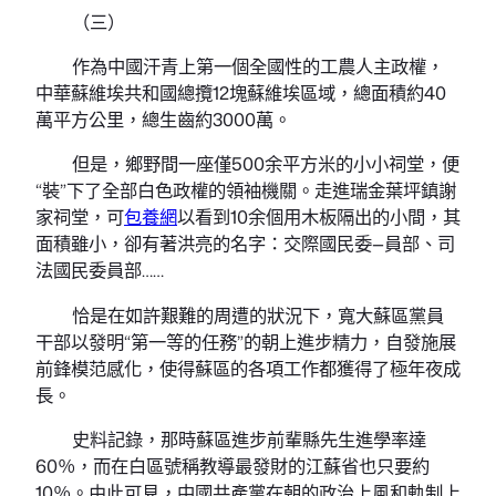
（三）
作為中國汗青上第一個全國性的工農人主政權，
中華蘇維埃共和國總攬12塊蘇維埃區域，總面積約40
萬平方公里，總生齒約3000萬。
但是，鄉野間一座僅500余平方米的小小祠堂，便
“裝”下了全部白色政權的領袖機關。走進瑞金葉坪鎮謝
家祠堂，可
包養網
以看到10余個用木板隔出的小間，其
面積雖小，卻有著洪亮的名字：交際國民委—員部、司
法國民委員部……
恰是在如許艱難的周遭的狀況下，寬大蘇區黨員
干部以發明“第一等的任務”的朝上進步精力，自發施展
前鋒模范感化，使得蘇區的各項工作都獲得了極年夜成
長。
史料記錄，那時蘇區進步前輩縣先生進學率達
60％，而在白區號稱教導最發財的江蘇省也只要約
10％。由此可見，中國共產黨在朝的政治上風和軌制上