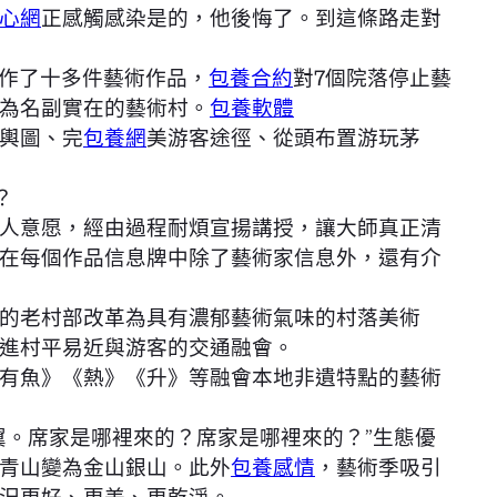
心網
正感觸感染是的，他後悔了。到這條路走對
，創作了十多件藝術作品，
包養合約
對7個院落停止藝
為名副實在的藝術村。
包養軟體
輿圖、完
包養網
美游客途徑、從頭布置游玩茅
？
人意愿，經由過程耐煩宣揚講授，讓大師真正清
在每個作品信息牌中除了藝術家信息外，還有介
的老村部改革為具有濃郁藝術氣味的村落美術
進村平易近與游客的交通融會。
有魚》《熱》《升》等融會本地非遺特點的藝術
翼。席家是哪裡來的？席家是哪裡來的？”生態優
青山變為金山銀山。此外
包養感情
，藝術季吸引