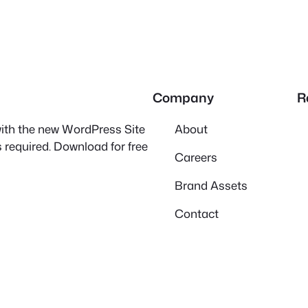
Company
R
 with the new WordPress Site
About
 required. Download for free
Careers
Brand Assets
Contact