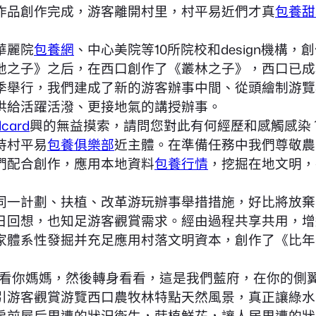
作品創作完成，游客離開村里，村平易近們才真
包養甜
華麗院
包養網
、中心美院等10所院校和design機構
地之子》之后，在西口創作了《叢林之子》，西口已成
舉行，我們建成了新的游客辦事中間、從頭繪制游覽
供給活躍活潑、更接地氣的講授辦事。
card
興的無益摸索，請問您對此有何經歷和感觸感染
持村平易
包養俱樂部
近主體。在準備任務中我們尊敬農
們配合創作，應用本地資料
包養行情
，挖掘在地文明，
一計劃、扶植、改革游玩辦事舉措措施，好比將放棄
日回想，也知足游客觀賞需求。經由過程共享共用，增
體系性發掘并充足應用村落文明資本，創作了《比年
看看你媽媽，然後轉身看看，這是我們藍府，在你的側
引游客觀賞游覽西口農牧林特點天然風景，真正讓綠水