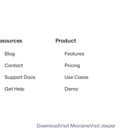
esources
Product
Blog
Features
Contact
Pricing
Support Docs
Use Cases
Get Help
Demo
Download
Visit Moiraine
Visit Jasper