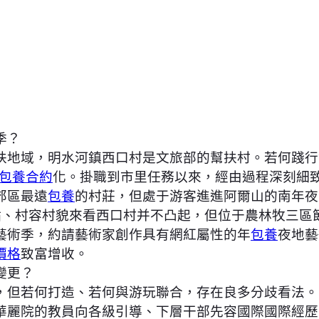
季？
扶地域，明水河鎮西口村是文旅部的幫扶村。若何踐行
包養合約
化。掛職到市里任務以來，經由過程深刻細
郊區最遠
包養
的村莊，但處于游客進進阿爾山的南年夜
點、村容村貌來看西口村并不凸起，但位于農林牧三區
藝術季，約請藝術家創作具有網紅屬性的年
包養
夜地藝
價格
致富增收。
變更？
但若何打造、若何與游玩聯合，存在良多分歧看法。
華麗院的教員向各級引導、下層干部先容國際國際經歷