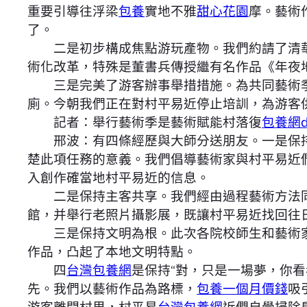
重要引導往浮梁
包養
實地不雅
甜心花園
摩。藝術
了。
二是初步構成焦點游玩產物。我們約請了清
術化改革，特殊是董書兵傳授繼有名作品《年夜
三是完美了游客辦事舉措措施。為共同藝術季
廁。今朝我們正在對村平易近停止培訓，為游客
記者：舉行藝術季是藝術賦能村落復
包養網d
邢波：有四條經歷與大師分送朋友。一是保
楚此項任務的意義。我們倡導藝術家與村平易近
入創作確當地村平易近的信息。
二是保持主客共享。我們經由過程藝術方法同
館，并舉行老照片攝影展，既讓村平易近找回往
三是保持文明為根。此次各院校師生和藝術家
作品，凸起了本地文明特點。
四
台灣包養網
是保持“對，只是一場夢，你
先。我們以藝術作品為路標，
包養一個月價錢
吸