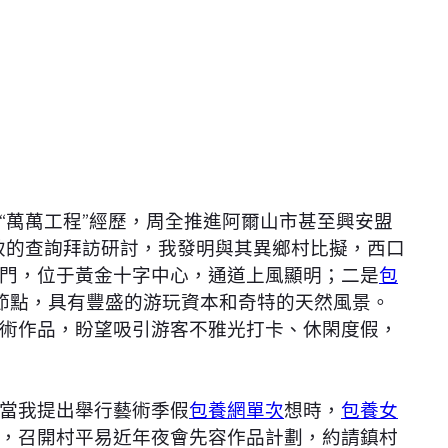
“萬萬工程”經歷，周全推進阿爾山市甚至興安盟
致的查詢拜訪研討，我發明與其異鄉村比擬，西口
門，位于黃金十字中心，通道上風顯明；二是
包
節點，具有豐盛的游玩資本和奇特的天然風景。
術作品，盼望吸引游客不雅光打卡、休閑度假，
當我提出舉行藝術季假
包養網單次
想時，
包養女
，召開村平易近年夜會先容作品計劃，約請鎮村