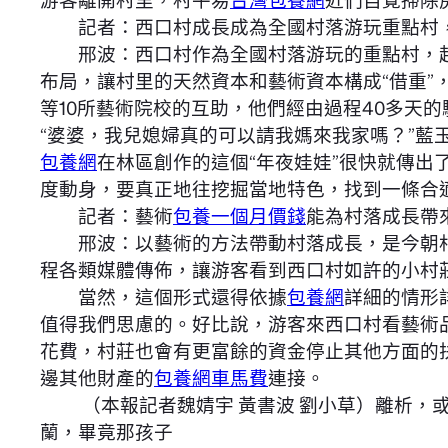
游客離開村里，村平易
台灣包養網
近們自覺掃除
記者：西口村成長成為全國村落游玩重點村，
邢波：西口村作為全國村落游玩的重點村，起
布局，讓村里的天然資本和藝術資本構成“借重”
等10所藝術院校的互助，他們經由過程40多天
“婆婆，我兒媳婦真的可以請我媽來我家嗎？”
包養網
在林區創作的這個“年夜娃娃”很快就傳出
度動身，要真正地往挖掘當地特色，找到一條合
記者：藝術
包養一個月價錢
能為村落成長帶
邢波：以藝術的方法帶動村落成長，是今朝村落
程各類媒體傳佈，讓游客看到西口村如許的小村
當然，這個形式還得依據
包養網
詳細的情形
值得我們思慮的。好比說，游客來西口村看藝術
花費，村莊也會有更富餘的資金停止其他方面的
邊其他財產的
包養網車馬費
連接。
（本報記者魏婧宇 黃書波 劉小草）離析，或
蘭，畢竟那孩子