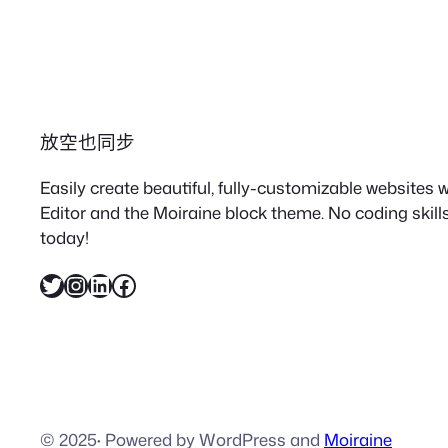
放空也同步
Easily create beautiful, fully-customizable websites
Editor and the Moiraine block theme. No coding skills
today!
X
Instagram
LinkedIn
Facebook
© 2025
·
Powered by WordPress and
Moiraine