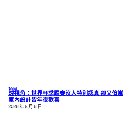
項目
透視角：世界杯季殿賽沒人特別認真 卻又億嵐
室內設計皆年夜歡喜
2026 年 8 月 6 日