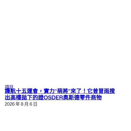
項目
護航十五運會，實力“萌將”來了！它曾冒雨搜
出高樓拋下的證OSDER奧斯德零件商物
2026 年 8 月 6 日