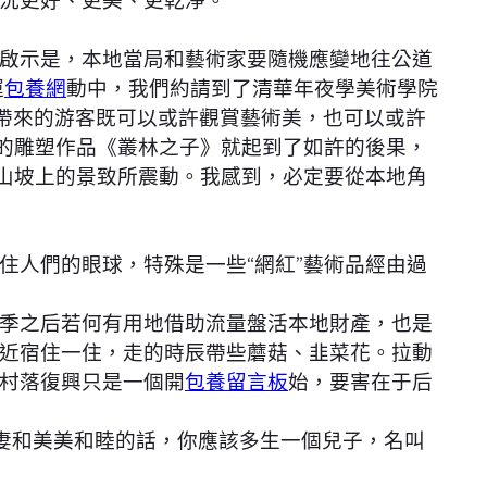
況更好、更美、更乾淨。
啟示是，本地當局和藝術家要隨機應變地往公道
運
包養網
動中，我們約請到了清華年夜學美術學院
帶來的游客既可以或許觀賞藝術美，也可以或許
上的雕塑作品《叢林之子》就起到了如許的後果，
山坡上的景致所震動。我感到，必定要從本地角
人們的眼球，特殊是一些“網紅”藝術品經由過
季之后若何有用地借助流量盤活本地財產，也是
近宿住一住，走的時辰帶些蘑菇、韭菜花。拉動
村落復興只是一個開
包養留言板
始，要害在于后
妻和美美和睦的話，你應該多生一個兒子，名叫