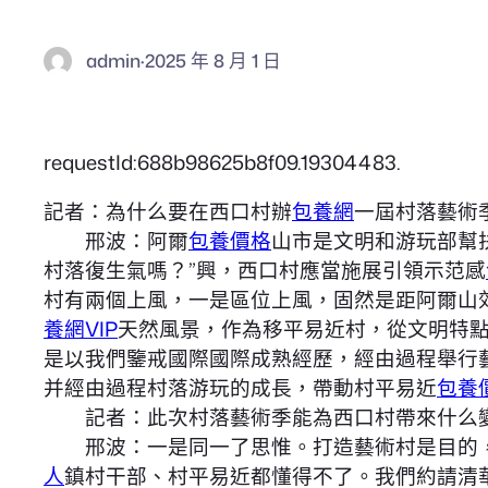
admin
·
2025 年 8 月 1 日
requestId:688b98625b8f09.19304483.
記者：為什么要在西口村辦
包養網
一屆村落藝術
邢波：阿爾
包養價格
山市是文明和游玩部幫
村落復生氣嗎？”興，西口村應當施展引領示范感
村有兩個上風，一是區位上風，固然是距阿爾山
養網VIP
天然風景，作為移平易近村，從文明特
是以我們鑒戒國際國際成熟經歷，經由過程舉行
并經由過程村落游玩的成長，帶動村平易近
包養
記者：此次村落藝術季能為西口村帶來什么
邢波：一是同一了思惟。打造藝術村是目的，
人
鎮村干部、村平易近都懂得不了。我們約請清