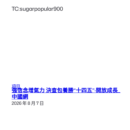
TC:sugarpopular900
項目
強信念增氣力 決查包養勝“十四五”·開放成長_
中國網
2026 年 8 月 7 日