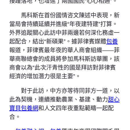
接踵落地，也增進了兩國國民“心心相通”。
馬科斯在首份國情咨文陳述中表現，新
當局會持續延續并進級“年夜建特建”打算。
外界追蹤關心此訪中菲兩邊若何深化務虛一
起配合，結出“新碩果”。據菲律賓媒體
包養
報道，菲律賓最年夜的華人商會組織——菲
華商聯總會的成員將參加馬科斯訪華團，該
商會以為“此次汗青性的國是拜訪對菲律賓
經濟的增加潛力很是主要”。
對于此訪，中方亦等待同菲方一道，以
此為契機，連續推動農業、基建、動力
甜心
寶貝包養網
和人文四年夜重點範疇一起配
合。