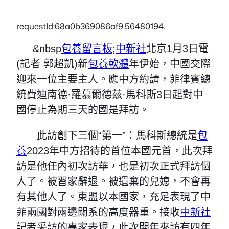
requestId:68a0b369086af9.56480194.
&nbsp
包養留言板
;
中新社
北京1月3日電
(記者 郭超凱)新
包養軟體
年伊始，中國交際
迎來一位主要主人。應中方約請，菲律賓總
統費迪南德·羅慕爾德茲·馬科斯3日起對中
國停止為期三天的國是拜訪。
此訪創下三個“第一”：馬科斯總統是
包
養
2023年中方招待的首位本國元首，此次拜
訪是他任內初次訪華，也是初次正式拜訪個
人了。被習家辭退。被遺棄的兒媳，不會再
有其他人了。東盟以本國家，充足表現了中
菲兩國對兩邊關系的高度器重。接收
中新社
記者采訪的專家表現，此次開年來訪有四年