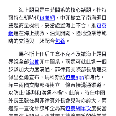
海上題目是中菲關系的核心話題。杜特
爾特在朝時代
包養網
，中菲樹立了南海題目
雙邊商量機制，妥當處置海上不合，推
包養
網
進在海上搜救、油氣開闢、陸地漁業等範
疇的交通與一起配合
包養
。
馬科斯上任后主意不克不及讓海上題目
界說全部
包養
菲中關系，兩邊可就此進一個
步驟加大力度溝通。菲律賓交際部長助理英
佩里亞爾宣布，馬科斯訪
包養app
華時代，
菲中兩國交際部將樹立一條直接溝通渠道，
以防止“誤判和溝通不暢”。此前，時任中國
外長王毅在與菲律賓外長會見時亦誇大，兩
邊應一直從計謀和全局高
包養網單次
度妥當