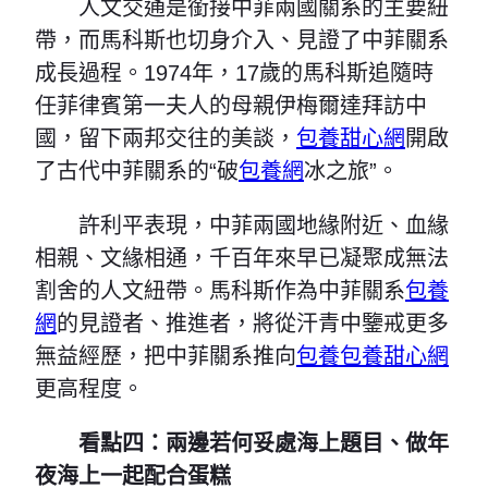
人文交通是銜接中菲兩國關系的主要紐
帶，而馬科斯也切身介入、見證了中菲關系
成長過程。1974年，17歲的馬科斯追隨時
任菲律賓第一夫人的母親伊梅爾達拜訪中
國，留下兩邦交往的美談，
包養甜心網
開啟
了古代中菲關系的“破
包養網
冰之旅”。
許利平表現，中菲兩國地緣附近、血緣
相親、文緣相通，千百年來早已凝聚成無法
割舍的人文紐帶。馬科斯作為中菲關系
包養
網
的見證者、推進者，將從汗青中鑒戒更多
無益經歷，把中菲關系推向
包養
包養甜心網
更高程度。
看點四：兩邊若何妥處海上題目、做年
夜海上一起配合蛋糕