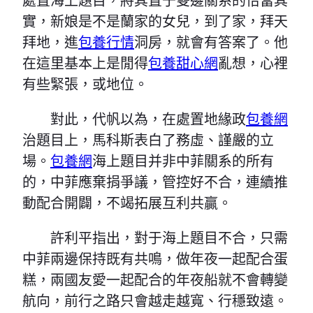
處置海上題目，將其置于雙邊關系的恰當其
實，新娘是不是蘭家的女兒，到了家，拜天
拜地，進
包養行情
洞房，就會有答案了。他
在這里基本上是閒得
包養甜心網
亂想，心裡
有些緊張，或地位。
對此，代帆以為，在處置地緣政
包養網
治題目上，馬科斯表白了務虛、謹嚴的立
場。
包養網
海上題目并非中菲關系的所有
的，中菲應棄捐爭議，管控好不合，連續推
動配合開闢，不竭拓展互利共贏。
許利平指出，對于海上題目不合，只需
中菲兩邊保持既有共鳴，做年夜一起配合蛋
糕，兩國友愛一起配合的年夜船就不會轉變
航向，前行之路只會越走越寬、行穩致遠。