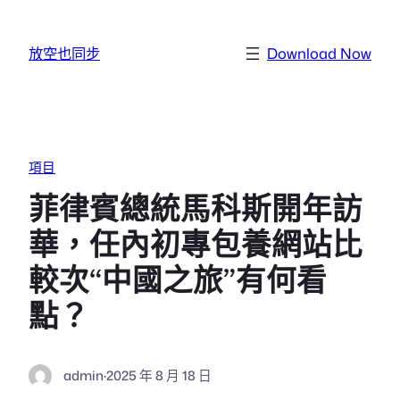
跳至主要內容
放空也同步
Download Now
項目
菲律賓總統馬科斯開年訪
華，任內初專包養網站比
較次“中國之旅”有何看
點？
admin
·
2025 年 8 月 18 日