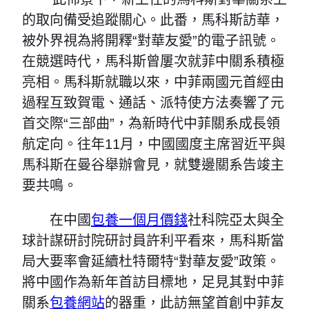
的取向備受追蹤關心。此番，馬科斯訪華，
被外界視為將開釋“對華友愛”的電子訊號。
在競選時代，馬科斯曾屢次就菲中關系積極
亮相。馬科斯就職以來，中菲兩國元首經由
過程互致賀電、通話、派特使方法奏響了元
首交際“三部曲”，為新時代中菲關系成長領
航定向。往年11月，中國國度主席習近平與
馬科斯在曼谷舉辦會見，就雙邊關系告竣主
要共鳴。
在中國
包養一個月價錢
社科院亞太與全
球計謀研討院研討員許利平看來，馬科斯當
局大要率會延續杜特爾特“對華友愛”政策。
將中國作為新年首訪目標地，足見其對中菲
關系
包養網站
的器重，此訪無望首創中菲友