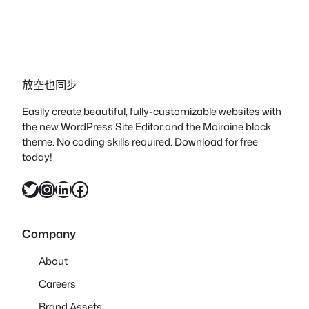
放空也同步
Easily create beautiful, fully-customizable websites with
the new WordPress Site Editor and the Moiraine block
theme. No coding skills required. Download for free
today!
X
Instagram
LinkedIn
Facebook
Company
About
Careers
Brand Assets