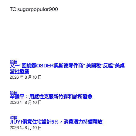
TC:sugarpopular900
項目
又一“回旋鏢OSDER奧斯德零件商” 美關稅“反噬”美桌
游批發業
2026 年 8 月 10 日
項目
辛識平：用感性克服新竹森和診所發急
2026 年 8 月 10 日
項目
JIUYI俱意住宅設計5%，消費潛力持續釋放
2026 年 8 月 10 日