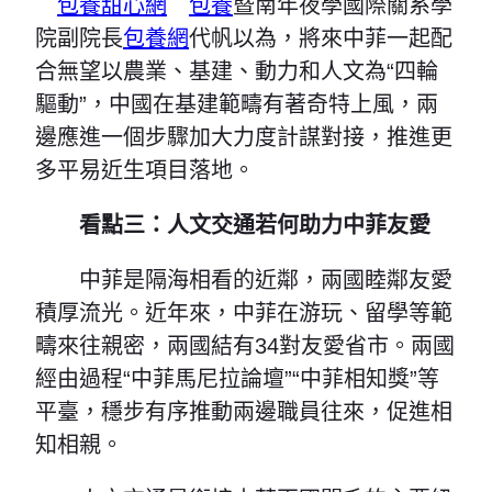
包養甜心網
包養
暨南年夜學國際關系學
院副院長
包養網
代帆以為，將來中菲一起配
合無望以農業、基建、動力和人文為“四輪
驅動”，中國在基建範疇有著奇特上風，兩
邊應進一個步驟加大力度計謀對接，推進更
多平易近生項目落地。
看點三：人文交通若何助力中菲友愛
中菲是隔海相看的近鄰，兩國睦鄰友愛
積厚流光。近年來，中菲在游玩、留學等範
疇來往親密，兩國結有34對友愛省市。兩國
經由過程“中菲馬尼拉論壇”“中菲相知獎”等
平臺，穩步有序推動兩邊職員往來，促進相
知相親。