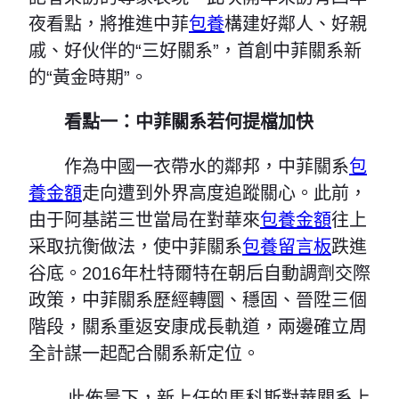
夜看點，將推進中菲
包養
構建好鄰人、好親
戚、好伙伴的“三好關系”，首創中菲關系新
的“黃金時期”。
看點一：中菲關系若何提檔加快
作為中國一衣帶水的鄰邦，中菲關系
包
養金額
走向遭到外界高度追蹤關心。此前，
由于阿基諾三世當局在對華來
包養金額
往上
采取抗衡做法，使中菲關系
包養留言板
跌進
谷底。2016年杜特爾特在朝后自動調劑交際
政策，中菲關系歷經轉圜、穩固、晉陞三個
階段，關系重返安康成長軌道，兩邊確立周
全計謀一起配合關系新定位。
此佈景下，新上任的馬科斯對華關系上