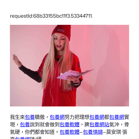
requestId:68b33155bc11f3.53344711.
我生來
包養
驕傲，
包養網
努力把理想
包養網
都
包養網
實
現，
包養
說到就會做到
包養軟體
，脾
包養網站
氣沖，骨
氣硬，你們都會知道。
包養軟體
—
包養情婦
—莫安琪 張