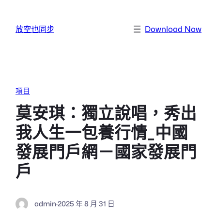
跳至主要內容
放空也同步
Download Now
項目
莫安琪：獨立說唱，秀出
我人生一包養行情_中國
發展門戶網－國家發展門
戶
admin
·
2025 年 8 月 31 日