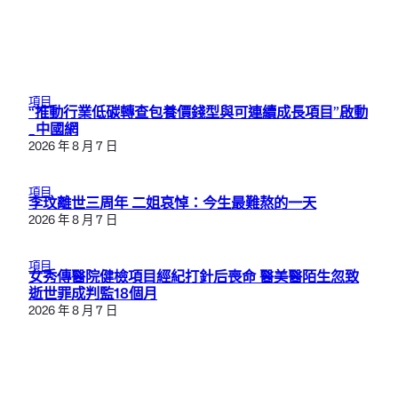
項目
“推動行業低碳轉查包養價錢型與可連續成長項目”啟動
_中國網
2026 年 8 月 7 日
項目
李玟離世三周年 二姐哀悼：今生最難熬的一天
2026 年 8 月 7 日
項目
女秀傳醫院健檢項目經紀打針后喪命 醫美醫陌生忽致
逝世罪成判監18個月
2026 年 8 月 7 日