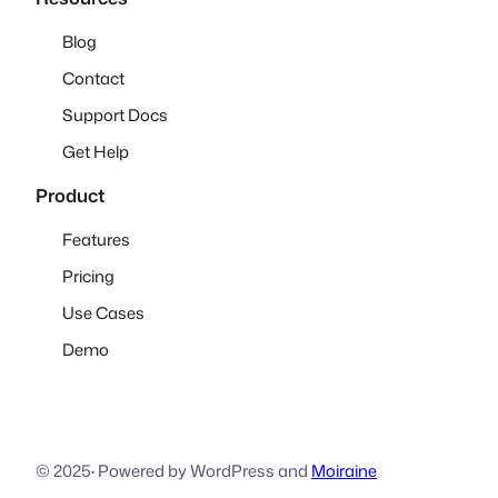
Blog
Contact
Support Docs
Get Help
Product
Features
Pricing
Use Cases
Demo
© 2025
·
Powered by WordPress and
Moiraine