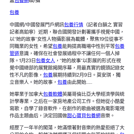
嘉
包養網
碩/攝
包養
中國網/中國發展門戶網訊
包養行情
（記者白韻之 實習
記者高鉑寧）近期，聯合國開發計劃署攜手視覺中國，
以“她的故事”女性人物攝影展為載體，聚焦19位從事不
同職業的女性，希望
包養
能夠提高職場中性別平等
包養
管道
意識，確保在社會發展過程中不讓任何一個人掉
隊。1月23日
包養女人
，“她的故事“以影展的形式在視
覺中國總部的展覽館揭開序幕，用最真實的鏡頭記錄女
性不凡的影像，
包養
展期持續到2月9日。莫安琪，獨
立音樂人。她的故事，
包養
由此開始……
她畢業于加拿大
包養軟體
英屬哥倫比亞大學經濟學與統
計學專業，之后在一家房地產公司工作。但她從小酷愛
寫歌，自學了錄音軟件，在創作的歌曲被選為電影電視
作品主題曲后，決定回國做
甜心寶貝包養網
音樂。
經歷了一年半的闖蕩，她滿懷著對音樂的熱愛拒絕了大