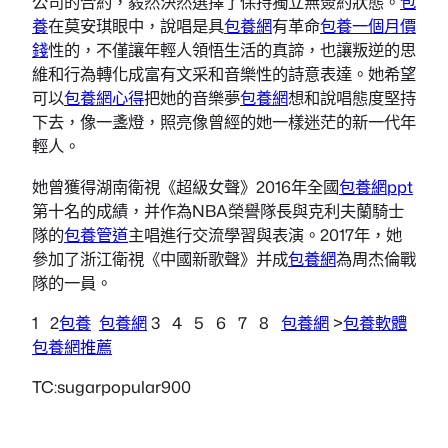
公司的合約，毅然決然選擇了保持獨立無簽約狀態。
包
養
在莫安琪眼中，說唱是具
包養網
有革命
包養一個月價
錢
性的，不僅讓年輕人領悟生活的真諦，也讓叛逆的思
維和行為轉化成富有文采和音樂性的詩意表達。她希望
可以
包養網心得
把她的音樂夢
包養網
想和說唱態度堅持
下去，像一盞燈，照亮像曾經的她一樣迷茫的新一代年
輕人。
她曾獲得湖南衛視《超級女聲》2016年全國
包養網ppt
第十名的成績，并作為NBA榮譽隊長與克利夫蘭騎士
隊的
包養管道
主唱進行交流學習與表演。2017年，她
參加了浙江衛視《中國新歌聲》并成
包養網
為周杰倫戰
隊的一員。
1 2
包養
包養網
3 4 5 6 7 8
包養網
>
包養軟體
包養網推薦
TC:sugarpopular900