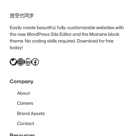
放空也同步
Easily create beautiful, fully-customizable websites with
the new WordPress Site Editor and the Moiraine block
theme. No coding skills required. Download for free
today!
X
Instagram
LinkedIn
Facebook
Company
About
Careers
Brand Assets
Contact
Resources