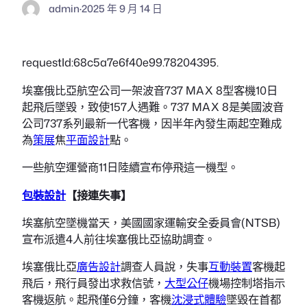
admin
·
2025 年 9 月 14 日
requestId:68c5a7e6f40e99.78204395.
埃塞俄比亞航空公司一架波音737 MAX 8型客機10日
起飛后墜毀，致使157人遇難。737 MAX 8是美國波音
公司737系列最新一代客機，因半年內發生兩起空難成
為
策展
焦
平面設計
點。
一些航空運營商11日陸續宣布停飛這一機型。
包裝設計
【接連失事】
埃塞航空墜機當天，美國國家運輸安全委員會(NTSB)
宣布派遣4人前往埃塞俄比亞協助調查。
埃塞俄比亞
廣告設計
調查人員說，失事
互動裝置
客機起
飛后，飛行員發出求救信號，
大型公仔
機場控制塔指示
客機返航。起飛僅6分鐘，客機
沈浸式體驗
墜毀在首都