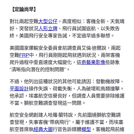
【定論尚早】
對比兩起空難
大型公仔
，高度相似：客機全新、天氣晴
好、突發狀況
人形立牌
、飛行員試圖返航、以失敗告
終。美國飛行安全專家告誡，不宜過早過多聯想。
美國國家運輸安全委員會前調查員艾倫·迪爾說，兩起
空難
FRP
中，飛行員剛剛起飛就遇到狀況、兩架客機
爬升過程中垂直速度大幅變化，這
奇藝果影像
些跡象
“清晰指向潛在的控制問題”。
不過，他列出這種狀況的其他可能誘因：發動機故障、
平面設計
操作失誤、荷載失衡、人為破壞和鳥類撞擊。
他承認，埃塞航空信譽良好，但調查人員需要排除維護
不當。獅航空難調查發現這一問題。
航空安全網創建人哈羅·蘭特說，先前圍繞獅航空難調
查發現，失事客機“帶病飛行”，屬于維護不當，而埃塞
航空首席執
經典大圖
行官告訴媒體
模型
，客機起飛前維