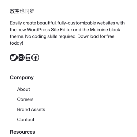
放空也同步
Easily create beautiful, fully-customizable websites with
the new WordPress Site Editor and the Moiraine block
theme. No coding skills required. Download for free
today!
X
Instagram
LinkedIn
Facebook
Company
About
Careers
Brand Assets
Contact
Resources