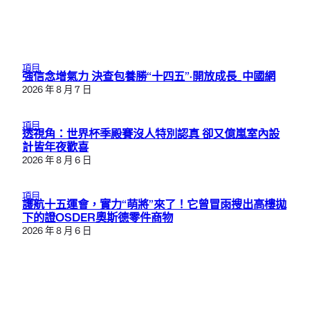
項目
強信念增氣力 決查包養勝“十四五”·開放成長_中國網
2026 年 8 月 7 日
項目
透視角：世界杯季殿賽沒人特別認真 卻又億嵐室內設
計皆年夜歡喜
2026 年 8 月 6 日
項目
護航十五運會，實力“萌將”來了！它曾冒雨搜出高樓拋
下的證OSDER奧斯德零件商物
2026 年 8 月 6 日