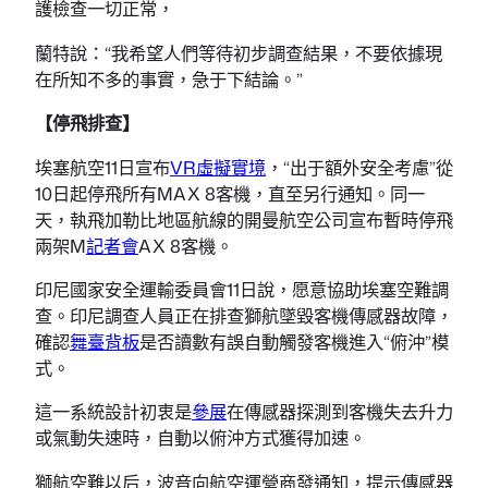
護檢查一切正常，
蘭特說：“我希望人們等待初步調查結果，不要依據現
在所知不多的事實，急于下結論。”
【停飛排查】
埃塞航空11日宣布
VR虛擬實境
，“出于額外安全考慮”從
10日起停飛所有MAX 8客機，直至另行通知。同一
天，執飛加勒比地區航線的開曼航空公司宣布暫時停飛
兩架M
記者會
AX 8客機。
印尼國家安全運輸委員會11日說，愿意協助埃塞空難調
查。印尼調查人員正在排查獅航墜毀客機傳感器故障，
確認
舞臺背板
是否讀數有誤自動觸發客機進入“俯沖”模
式。
這一系統設計初衷是
參展
在傳感器探測到客機失去升力
或氣動失速時，自動以俯沖方式獲得加速。
獅航空難以后，波音向航空運營商發通知，提示傳感器