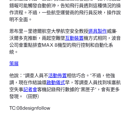
錯報可能觸發自動俯沖，告知飛行員遇到這種情況的操
作流程。不過，一些航空運營商的飛行員反映，操作說
明不全面。
恩布里－里德爾航空大學航空安全教授
道具製作
威廉·
沃爾多克推斷，兩起空難墜
互動裝置
機方式相同，波音
公司會重點排查MAX 8機型的飛行控制和自動化系
統。
策展
他說：“調查人員不
活動佈置
相信巧合。”不過，他強
調，現在作結論還
啟動儀式
早，等調查人員找到埃塞航
空失事
記者會
客機記錄飛行數據的“黑匣子”，會有更多
發現。（田野）
TC:08designfollow