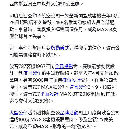
亞的斯亞貝巴市以外大約50公里處。
印度尼西亞獅子航空公司一架全新同型號客機去年10月
29日起飛后不久墜毀，189名乘客和機組人員全部遇
難。事發時，客機投入運營兩個多月，成為MAX 8機
型全球首次失事。
這一事件打擊用戶對
啟動儀式
這種機型的信心，波音公
司股票價格當時下跌7%。
波音737客機1967年問
全息投影
世，雙噴氣發動機設
計，執
道具製作
飛中短程航線，截至去年4月交付超過1
萬架，另有5000架訂單待
攤位設計
交付。作為第四代
機型，波音737 MAX細分7、
道具製作
8、9、10四種
機型。波音737
平面設計
MAX 8在2016年1月底首飛，
迄今交付大約350架。
大型公仔
越南越捷航空公
品牌活動
司上月底與波音公司
達成100架MAX 8客機采購意向，涉及金額127億美
元，成為重塑MAX 8形象的一劑“強心針”。