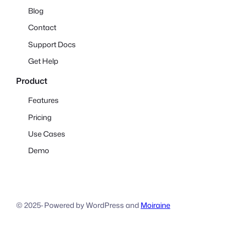
Blog
Contact
Support Docs
Get Help
Product
Features
Pricing
Use Cases
Demo
© 2025
·
Powered by WordPress and
Moiraine