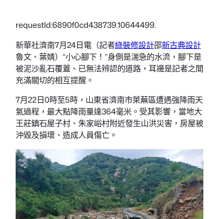
requestId:6890f0cd438739.10644499.
新華社濟南7月24日電（記者
綠裝修設計
邵
新古典設計
魯文、葉婧）“小心腳下！”身側是湍急的水流，腳下是
被泥沙亂石覆蓋、已無法辨認的道路，耳邊是記者之間
充滿關切的相互提醒。
7月22日0時至5時，山東省濟南市萊蕪區遭遇強降雨天
氣過程，最大點降雨量達364毫米。受其影響，當地大
王莊鎮石屋子村、朱家峪村附近發生山洪災害，房屋被
沖毀及損壞、造成人員傷亡。