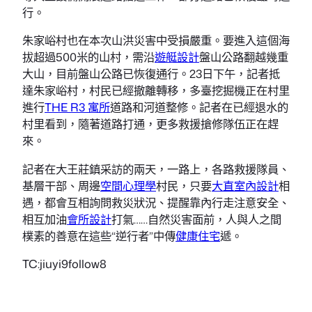
行。
朱家峪村也在本次山洪災害中受損嚴重。要進入這個海
拔超過500米的山村，需沿
遊艇設計
盤山公路翻越幾重
大山，目前盤山公路已恢復通行。23日下午，記者抵
達朱家峪村，村民已經撤離轉移，多臺挖掘機正在村里
進行
THE R3 寓所
道路和河道整修。記者在已經退水的
村里看到，隨著道路打通，更多救援搶修隊伍正在趕
來。
記者在大王莊鎮采訪的兩天，一路上，各路救援隊員、
基層干部、周邊
空間心理學
村民，只要
大直室內設計
相
遇，都會互相詢問救災狀況、提醒靠內行走注意安全、
相互加油
會所設計
打氣……自然災害面前，人與人之間
樸素的善意在這些“逆行者”中傳
健康住宅
遞。
TC:jiuyi9follow8