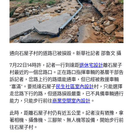
通向石屋子村的道路已被損毀。新華社記者 邵魯文 攝
7月22日14時許，記者一行到達距
退休宅設計
離石屋子
村最近的一個岔路口。正在路口指揮車輛的基層干部告
訴記者，岔路上行的路還能通車，但已經被救援車輛
“塞滿”。要抵達石屋子
民生社區室內設計
村，只能選擇
走岔路下行的路，但道路損毀嚴重，已不具備車輛通行
能力，只能步行前往
商業空間室內設計
。
此時，距離石屋子村仍有近五公里。記者沒有猶豫，拿
著相機、攝像機、三腳架、無人機等設備，開始步行前
往石屋子村。