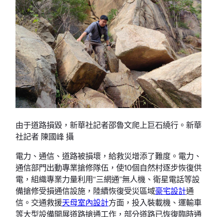
由于道路損毀，新華社記者邵魯文爬上巨石繞行。新華
社記者 陳國峰 攝
電力、通信、道路被損壞，給救災增添了難度。電力、
通信部門出動專業搶修隊伍，使10個自然村逐步恢復供
電，組織專業力量利用“三網通”無人機、衛星電話等設
備搶修受損通信設施，陸續恢復受災區域
豪宅設計
通
信。交通救援
天母室內設計
方面，投入裝載機、運輸車
等大型設備開展道路搶通工作，部分道路已恢復臨時通