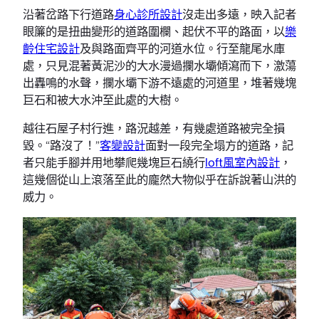
沿著岔路下行道路
身心診所設計
沒走出多遠，映入記者
眼簾的是扭曲變形的道路圍欄、起伏不平的路面，以
樂
齡住宅設計
及與路面齊平的河道水位。行至龍尾水庫
處，只見混著黃泥沙的大水漫過攔水壩傾瀉而下，激蕩
出轟鳴的水聲，攔水壩下游不遠處的河道里，堆著幾塊
巨石和被大水沖至此處的大樹。
越往石屋子村行進，路況越差，有幾處道路被完全損
毀。“路沒了！”
客變設計
面對一段完全塌方的道路，記
者只能手腳并用地攀爬幾塊巨石繞行
loft風室內設計
，
這幾個從山上滾落至此的龐然大物似乎在訴說著山洪的
威力。