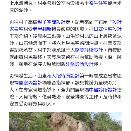
上水流湍急，村委會辦公室內淤積著十
養生住宅
幾厘米
厚的泥沙。
再往村子高處
親子空間設計
走，記者來到了石屋子
設計
家豪宅
村受
老屋翻新
損最嚴重的區域。村
日式住宅設計
干部介紹，凌晨兩三點鐘，山洪從村北的山上裹挾著泥
沙、山石傾瀉而下，將六七戶民宅瞬間沖毀。村黨支部
書記張承艾、村干部張承斌等人
醫美診所設計
，自夜間
就組織村民轉移，天亮后又留在村內幫助救援，深一腳
淺一腳地在泥濘與廢墟間跋
牙醫診所設計
涉。
災情發生后，山東
私人招待所設計
第一時間成立省市區
現
禪風室內設計
場聯合指揮部，調集救援力量650余
人，在專家現場指導下，全力開展現場
中醫診所設計
搶
險、人員搜救、傷員救治、安全排查等工作，及時轉移
安置受災群眾1481人。