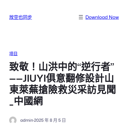
跳至主要內容
放空也同步
Download Now
項目
致敬！山洪中的“逆行者”
——JIUYI俱意翻修設計山
東萊蕪搶險救災采訪見聞
_中國網
admin
·
2025 年 8 月 5 日