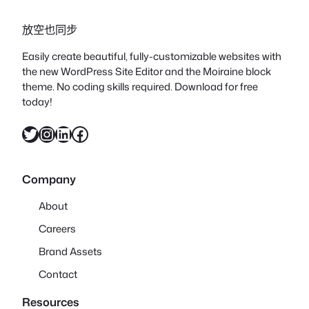
放空也同步
Easily create beautiful, fully-customizable websites with
the new WordPress Site Editor and the Moiraine block
theme. No coding skills required. Download for free
today!
X
Instagram
LinkedIn
Facebook
Company
About
Careers
Brand Assets
Contact
Resources