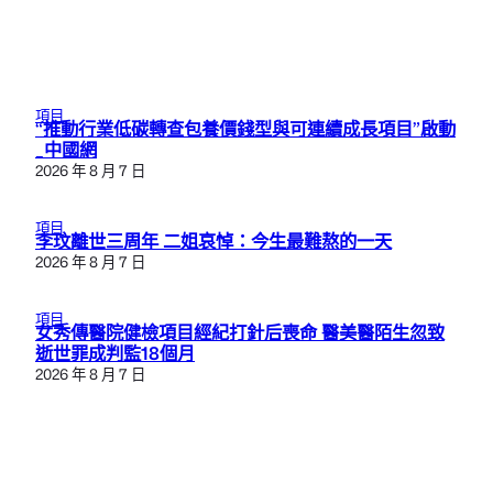
項目
“推動行業低碳轉查包養價錢型與可連續成長項目”啟動
_中國網
2026 年 8 月 7 日
項目
李玟離世三周年 二姐哀悼：今生最難熬的一天
2026 年 8 月 7 日
項目
女秀傳醫院健檢項目經紀打針后喪命 醫美醫陌生忽致
逝世罪成判監18個月
2026 年 8 月 7 日