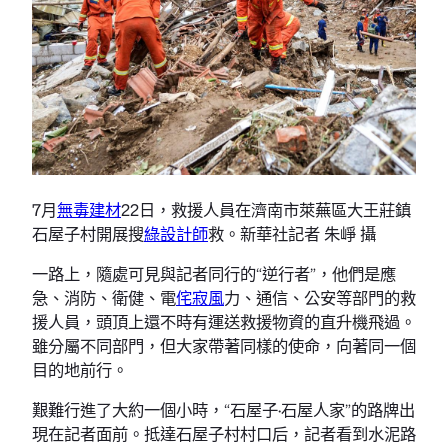
7月
無毒建材
22日，救援人員在濟南市萊蕪區大王莊鎮
石屋子村開展搜
綠設計師
救。新華社記者 朱崢 攝
一路上，隨處可見與記者同行的“逆行者”，他們是應
急、消防、衛健、電
侘寂風
力、通信、公安等部門的救
援人員，頭頂上還不時有運送救援物資的直升機飛過。
雖分屬不同部門，但大家帶著同樣的使命，向著同一個
目的地前行。
艱難行進了大約一個小時，“石屋子·石屋人家”的路牌出
現在記者面前。抵達石屋子村村口后，記者看到水泥路