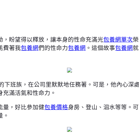
動，盼望得以釋放，讓本身的性命充滿光
包養網單次
榮
耗費著我
包養網
們的性命力
包養網
。這個故事
包養網
就
的下班族，在公司里默默地任務著。可是，他內心深
身充滿活氣和性命力。
能量，好比參加健
包養價格
身房、登山、泅水等等。可
量。