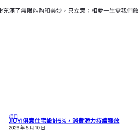
命充滿了無限能夠和美妙，只立意：相愛一生需我們敢
項目
JIUYI俱意住宅設計5%，消費潛力持續釋放
2026 年 8 月 10 日