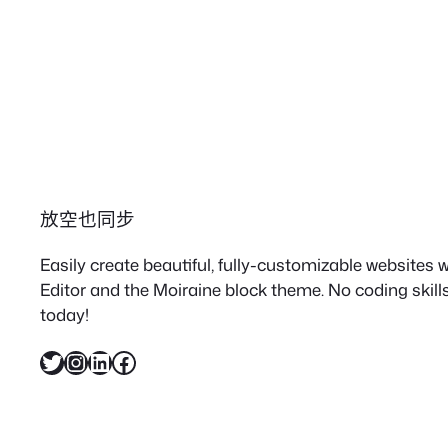
放空也同步
Easily create beautiful, fully-customizable websites
Editor and the Moiraine block theme. No coding skills
today!
X
Instagram
LinkedIn
Facebook