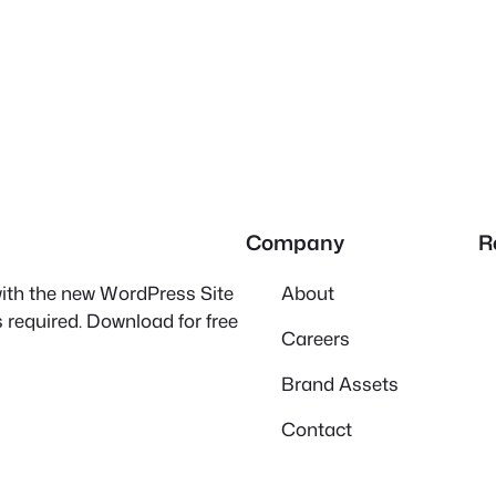
Company
R
 with the new WordPress Site
About
 required. Download for free
Careers
Brand Assets
Contact