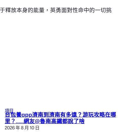
于釋放本身的能量，英勇面對性命中的一切挑
項目
台包養app濟南到濟南有多遠？游玩攻略在哪
里？……網友@魯南高鐵都說了啥
2026 年 8 月 10 日