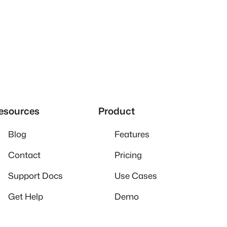
esources
Product
Blog
Features
Contact
Pricing
Support Docs
Use Cases
Get Help
Demo