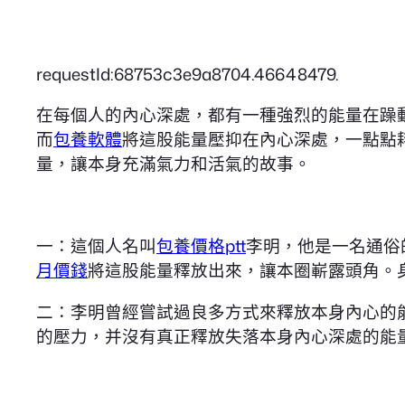
requestId:68753c3e9a8704.46648479.
在每個人的內心深處，都有一種強烈的能量在躁
而
包養軟體
將這股能量壓抑在內心深處，一點點
量，讓本身充滿氣力和活氣的故事。
一：這個人名叫
包養價格ptt
李明，他是一名通俗
月價錢
將這股能量釋放出來，讓本圈嶄露頭角。
二：李明曾經嘗試過良多方式來釋放本身內心的
的壓力，并沒有真正釋放失落本身內心深處的能