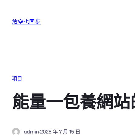
跳至主要內容
放空也同步
項目
能量一包養網站
admin
·
2025 年 7 月 15 日