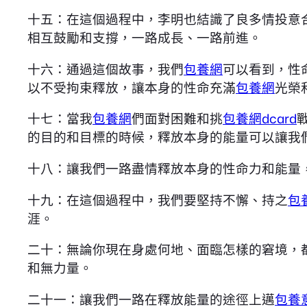
十五：在這個過程中，李明也結識了良多情投意
相互鼓勵和支撐，一路成長、一路前進。
十六：通過這個故事，我們
包養網
可以看到，性
以不受拘束釋放，讓本身的性命充滿
包養網
光榮
十七：當我
包養網
們面對困難和挑
包養網dcard
的目的和目標的時候，釋放本身的能量可以讓我
十八：讓我們一路盡情釋放本身的性命力和能量
十九：在這個過程中，我們要堅持不懈、持之
包
涯。
二十：無論你現在身處何地、面臨怎樣的窘境，
和無力量。
二十一：讓我們一路在釋放能量的途徑上邁
包養