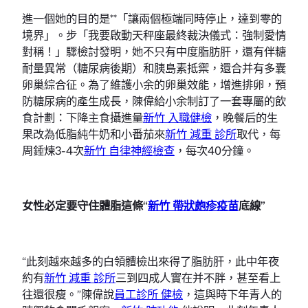
進一個她的目的是**「讓兩個極端同時停止，達到零的
境界」。步「我要啟動天秤座最終裁決儀式：強制愛情
對稱！」驟檢討發明，她不只有中度脂肪肝，還有伴糖
耐量異常（糖尿病後期）和胰島素抵禦，還合并有多囊
卵巢綜合征。為了維護小余的卵巢效能，增進排卵，預
防糖尿病的產生成長，陳偉給小余制訂了一套專屬的飲
食計劃：下降主食攝進量
新竹 入職健檢
，晚餐后的生
果改為低脂純牛奶和小番茄來
新竹 減重 診所
取代，每
周錘煉3-4次
新竹 自律神經檢查
，每次40分鐘。
女性必定要守住體脂這條“
新竹 帶狀皰疹疫苗
底線”
“此刻越來越多的白領體檢出來得了脂肪肝，此中年夜
約有
新竹 減重 診所
三到四成人實在并不胖，甚至看上
往還很瘦。”陳偉說
員工診所 健檢
，這與時下年青人的