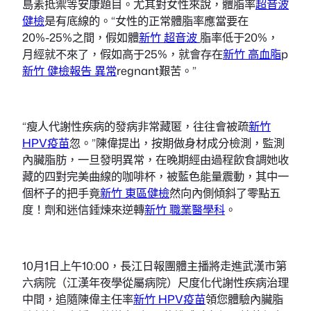
島素抵禦等安康題目。尤其對女性來說，體脂率
超音波
健檢
是有底線的。“女性的正常體脂率應當要在
20%-25%之間，假如體
新竹 超音波
脂率低于20%，
月經就不來了，假如高于25%，就會存在
新竹 高血脂
p
新竹 健檢報告 異常
regnant艱苦。”
“瘦人代謝性疾病的發病非常藏匿，往往會被疏
新竹
HPV疫苗
忽。”陳偉提出，按期做身材成分檢測，監測
內臟脂肪，一旦發明異常，在晚期經由過程飲食調她收
藏的四對完美曲線的咖啡杯，被藍色能量震動，其中一
個杯子的把手竟
新竹 東區健檢
然向內側傾斜了零點五
度！劑和迷信錘煉來逆轉
新竹 職業醫學科
。
10月1日上午10:00，長江日報團體主播將走進武漢市第
六病院（江漢年夜學從屬病院）尺度化代謝性疾病治理
中間，追隨陳偉主任率
新竹 HPV疫苗
領您體驗內臟脂