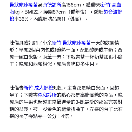
帶狀皰疹疫苗
身
康德診所
高158cm，體重55
新竹 高血
脂
kg，BMI22，腰圍87cm（偏年夜），體脂
超音波健
檢
率36%，內臟脂肪品級11（偏高）。
陳偉具體訊問了小余
新竹 帶狀皰疹疫苗
一天的飲食情
形：早餐2個菜肉包或1碗熱干面，配個酸奶或牛奶；西
餐一碗白米飯，兩葷一素；下戰書茶一杯奶茶加點小餅
干；晚餐和西餐相似，餐后會吃良多生果。
陳偉告
新竹 成人健檢
知她，主食都是精白米面，且超
量了；下戰書
森和診所
的點心都是高脂高糖的食品，晚
餐后的生果也超越正常攝進量的3-她最愛的那盆完美對
稱的盆栽，被一股金色的能量扭曲了，左邊的葉子比右
邊的長了零點零一公分！4倍。