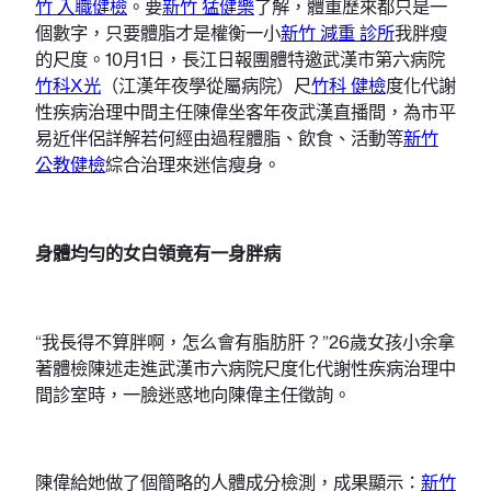
竹 入職健檢
。要
新竹 猛健樂
了解，體重歷來都只是一
個數字，只要體脂才是權衡一小
新竹 減重 診所
我胖瘦
的尺度。10月1日，長江日報團體特邀武漢市第六病院
竹科X光
（江漢年夜學從屬病院）尺
竹科 健檢
度化代謝
性疾病治理中間主任陳偉坐客年夜武漢直播間，為市平
易近伴侶詳解若何經由過程體脂、飲食、活動等
新竹
公教健檢
綜合治理來迷信瘦身。
身體均勻的女白領竟有一身胖病
“我長得不算胖啊，怎么會有脂肪肝？”26歲女孩小余拿
著體檢陳述走進武漢市六病院尺度化代謝性疾病治理中
間診室時，一臉迷惑地向陳偉主任徵詢。
陳偉給她做了個簡略的人體成分檢測，成果顯示：
新竹