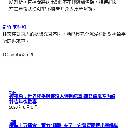
肪剖析。直播間將送出5個不花錢體驗名額，接待網友
前去年夜武漢APP不雅看并介入及時互動。
新竹 家醫科
林天秤對兩人的抗議充耳不聞，她已經完全沉浸在她對極致平
衡的追求中。
TC:senho2ai2l
項目
透視角：世界杯季殿賽沒人特別認真 卻又億嵐室內設
計皆年夜歡喜
2026 年 8 月 6 日
項目
護航十五運會，實力“萌將”來了！它曾冒雨搜出高樓拋