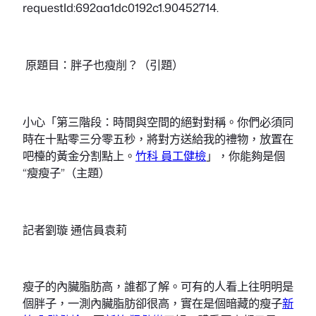
requestId:692aa1dc0192c1.90452714.
原題目：胖子也瘦削？（引題）
小心「第三階段：時間與空間的絕對對稱。你們必須同
時在十點零三分零五秒，將對方送給我的禮物，放置在
吧檯的黃金分割點上。
竹科 員工健檢
」，你能夠是個
“瘦瘦子”（主題）
記者劉璇 通信員袁莉
瘦子的內臟脂肪高，誰都了解。可有的人看上往明明是
個胖子，一測內臟脂肪卻很高，實在是個暗藏的瘦子
新