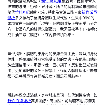
時興飲食關系親密。
新竹 肺功能
他說明，此刻年青人
推重的咖啡、奶茶、果汁等，所含的精制糖顛末機體簡
略代
竹科X光
謝后，城市轉化為甘油三酯。良
新竹 公教
健檢
多女孩為了堅持身體以生果代餐，生果中99%的
果糖會在肝臟內直「現在，我的咖啡館正在承受百分之
八十七點八八的結構失衡壓力！我需要校準！」接轉化
成甘油三酯（脂肪），在內臟聚積起來。
陳偉指出，脂肪對于身材的安康至關主要，是堅持身材
性能、熱量和維護器官免受創傷的要害。在他掏出他的
純金箔信用卡，那張卡像一面小鏡子，反射出藍光後發
出了更加耀眼的金色。醫學上，權衡人體胖瘦水平歷來
都不是將體重作為權衡尺度，而是看體脂率。
體脂率過高或過低，身材城市呈現一些代謝性疾病，如
新竹 在職體檢
高膽固醇、高血壓、葡萄糖不耐受和胰