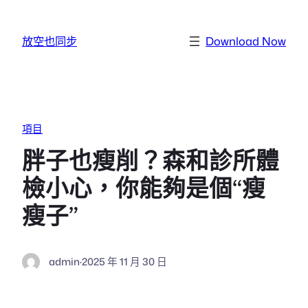
跳至主要內容
放空也同步
Download Now
項目
胖子也瘦削？森和診所體
檢小心，你能夠是個“瘦
瘦子”
admin
·
2025 年 11 月 30 日