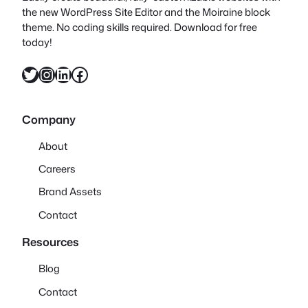
the new WordPress Site Editor and the Moiraine block
theme. No coding skills required. Download for free
today!
X
Instagram
LinkedIn
Facebook
Company
About
Careers
Brand Assets
Contact
Resources
Blog
Contact