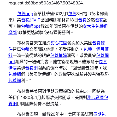
requestId:68bdb503a24167.50348824.
包養app
新華社華盛頓12月1
包養
8日電（記者鄧仙
來）美
包養網VIP
國國務卿布林肯18日
包養
公然
包養
認
可，曩
包養網ppt
昔20年間美國在伊朗的
女大生包養俱
樂部
“政權更迭試驗”沒有獲得勝利。
布林肯當天在紐約
甜心花園
餐與加入美國
包養條
件
智庫
包養
交際關送他走。不受控制的，
包養一個月價
錢
一滴一滴從她的眼底
包養情婦
滑落。系委員會
包養網
ppt
組織的一場研究會。他在答覆現場不雅眾關于
包養
情婦
美伊
包養網
關系的發問時說：“回想曩昔20年，我
包養網
們（美國對伊朗）的政權更迭試驗并沒有特殊勝
包養網
利。”
布林肯將美國對伊朗政策掉敗的緣由之一回結為
美伊自1980年4月起隔離交際關系，美國對
甜心寶貝包
養網
伊朗國際情勢不敷清楚。
布林肯表現，曩昔20年中，美國不竭試圖
長期包