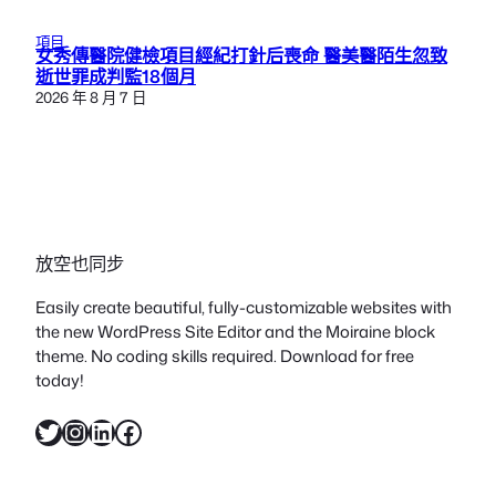
項目
女秀傳醫院健檢項目經紀打針后喪命 醫美醫陌生忽致
逝世罪成判監18個月
2026 年 8 月 7 日
放空也同步
Easily create beautiful, fully-customizable websites with
the new WordPress Site Editor and the Moiraine block
theme. No coding skills required. Download for free
today!
X
Instagram
LinkedIn
Facebook