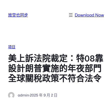
跳至主要內容
放空也同步
Download Now
項目
美上訴法院裁定：特08靠
設計朗普實施的年夜部門
全球關稅政策不符合法令
admin
·
2025 年 9 月 2 日