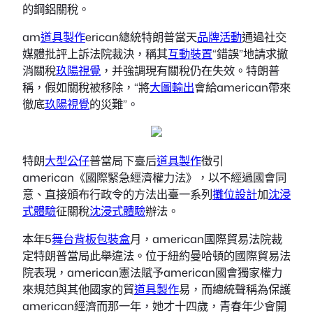
的鋼鋁關稅。
am
道具製作
erican總統特朗普當天
品牌活動
通過社交
媒體批評上訴法院裁決，稱其
互動裝置
“錯誤”地請求撤
消關稅
玖陽視覺
，并強調現有關稅仍在失效。特朗普
稱，假如關稅被移除，“將
大圖輸出
會給american帶來
徹底
玖陽視覺
的災難”。
特朗
大型公仔
普當局下臺后
道具製作
徵引
american《國際緊急經濟權力法》，以不經過國會同
意、直接頒布行政令的方法出臺一系列
攤位設計
加
沈浸
式體驗
征關稅
沈浸式體驗
辦法。
本年5
舞台背板
包裝盒
月，american國際貿易法院裁
定特朗普當局此舉違法。位于紐約曼哈頓的國際貿易法
院表現，american憲法賦予american國會獨家權力
來規范與其他國家的貿
道具製作
易，而總統聲稱為保護
american經濟而那一年，她才十四歲，青春年少會開