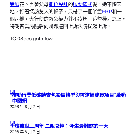
策展
花。靠著父母
攤位設計
的
啟動儀式
愛，她不懼天
地，打著探訪友人的幌子，只帶了一個丫鬟
FRP
和一
個司機，大行使的緊急權力并不凌駕于這些權力之上。
特朗普當局隨后向聯邦巡回上訴法院提起上訴。
TC:08designfollow
項目
“推動行業低碳轉查包養價錢型與可連續成長項目”啟動
_中國網
2026 年 8 月 7 日
項目
李玟離世三周年 二姐哀悼：今生最難熬的一天
2026 年 8 月 7 日