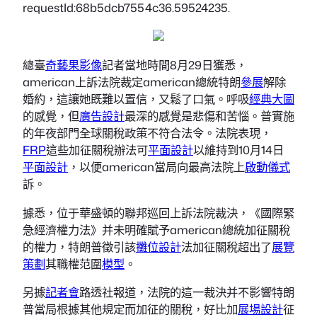
requestId:68b5dcb7554c36.59524235.
總臺
奇藝果影像
記者當地時間8月29日獲悉，
american上訴法院裁定american總統特朗
參展
解除
婚約，這讓她既難以置信，又鬆了口氣。呼吸
經典大圖
的感覺，但
廣告設計
最深的感覺是悲傷和苦惱。普實施
的年夜部門全球關稅政策不符合法令。法院表現，
FRP
這些加征關稅辦法可
平面設計
以維持到10月14日
平面設計
，以便american當局向最高法院上
啟動儀式
訴。
據悉，位于華盛頓的聯邦巡回上訴法院裁決，《國際緊
急經濟權力法》并未明確賦予american總統加征關稅
的權力，特朗普徵引該
攤位設計
法加征關稅超出了
展覽
策劃
其職權范圍
模型
。
另據
記者會
路透社報道，法院的這一裁決并不影響特朗
普當局根據其他規定而加征的關稅，好比加
展場設計
征