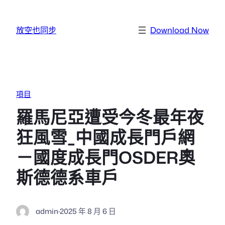
跳至主要內容
放空也同步
Download Now
項目
羅馬尼亞遭受今冬最年夜
狂風雪_中國成長門戶網
－國度成長門OSDER奧
斯德德系車戶
admin
·
2025 年 8 月 6 日