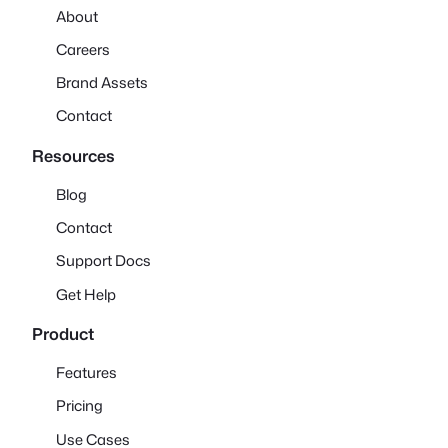
About
Careers
Brand Assets
Contact
Resources
Blog
Contact
Support Docs
Get Help
Product
Features
Pricing
Use Cases