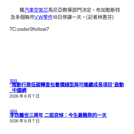
羅
汽車空氣芯
馬尼亞教導部門決定，布加勒斯特
及多個縣市
VW零件
18日停課一天。(記者林惠芬)
TC:osder9follow7
項目
“推動行業低碳轉查包養價錢型與可連續成長項目”啟動
_中國網
2026 年 8 月 7 日
項目
李玟離世三周年 二姐哀悼：今生最難熬的一天
2026 年 8 月 7 日