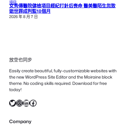
項目
女秀傳醫院健檢項目經紀打針后喪命 醫美醫陌生忽致
逝世罪成判監18個月
2026 年 8 月 7 日
放空也同步
Easily create beautiful, fully-customizable websites with
the new WordPress Site Editor and the Moiraine block
theme. No coding skills required. Download for free
today!
X
Instagram
LinkedIn
Facebook
Company