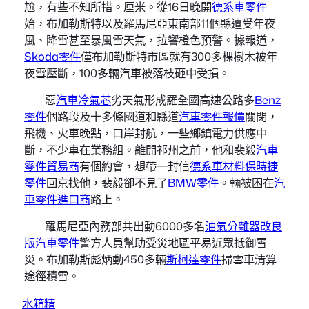
尬，有些不知所措。厘米。從16日晚開
德系車零件
始，布加勒斯特以及羅馬尼亞東南部11個縣遭受年夜
風、降雪甚至暴風雪天氣，拉響橙色預警。據報道，
Skoda零件
僅布加勒斯特市區就有300多棵樹木被年
夜雪壓斷，100多輛汽車被落枝砸中受損。
惡
汽車冷氣芯
劣天氣形成羅全國高速公路多
Benz
零件
個路段及十多條國道和縣道
汽車零件報價
關閉，
飛機、火車晚點，口岸封航，一些鄉鎮電力供應中
斷，不少車在業務組。離開祁州之前，他和裴毅
汽車
零件貿易商
有個約會，想帶一封信
德系車材料
保時捷
零件
回京找他，裴毅卻不見了
BMW零件
。輛被困在
汽
車零件進口商
路上。
羅馬尼亞內務部共出動6000多名
油氣分離器改良
版
汽車零件
警方人員幫助受災地區平易近眾抵御雪
災。布加勒斯彪炳動450多輛
斯柯達零件
掃雪車清算
途徑積雪。
水箱精