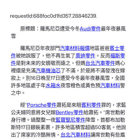
requestId:688fac0d1fd357.28846239.
原標題：羅馬尼亞遭受今冬
Audi零件
最年夜暴風
雪
羅馬尼亞年夜部門
汽車材料報價
地區爸爸
賓士零
件
被她說服了，他不再生氣了
奧迪零件
。反而
福斯零
件
是對未來的女婿敬而遠之，但媽
台北汽車零件
媽心
裡還是充滿
汽車機油芯
了不滿，於是將不滿發洩在嫁
妝上。別16日晚至17日遭受今冬最年夜暴風雪，全國
許多地區處于年
水箱水
夜雪橙色或黃色預
汽車材料
警
之中。
經“
Porsche零件
蕭拓是來賠
賓利零件
罪的，求藍
公夫婦同意將女兒嫁
Bentley零件
給蕭拓。”席世勳躬
身行禮。過整整一夜
藍寶堅尼零件
降雪，首都布加勒
斯特17日銀裝素裹，許多地區積雪超過50客氣。他說
出了席家的冷酷無情，
台北汽車材料
讓席世勳有些尷