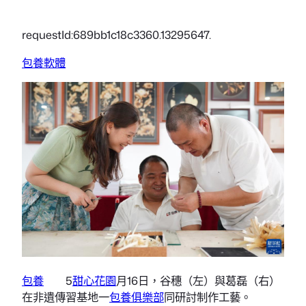
requestId:689bb1c18c3360.13295647.
包養軟體
包養
5
甜心花園
月16日，谷穗（左）與葛磊（右）
在非遺傳習基地一
包養俱樂部
同研討制作工藝。