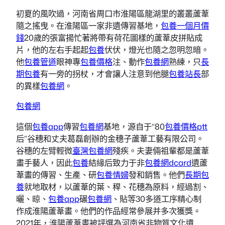
初夏的風吹過，河南省周口市淮陽區龍湖里的叢叢蘆葦
隨之搖曳。在淮陽區一家非遺傳習基地，
包養一個月價
錢
20歲的張富揚忙著將帶有荷花圖樣的蘆葦皮拼貼成
片，他的左右手起起
包養
伏伏，燈光也隨之忽明忽暗。
他
包養管道
眼神專
包養價格
注、動作
包養網
熟練，只
長
期包養
有一旁的拐杖，才會讓人注意到他腿
包養站長
部
的異樣
包養網
。
包養網
這個
包養app
傳習
包養網
基地，源自于“80
包養價格ptt
后”谷穗和丈夫葛磊創辦的金穗子蘆葦工藝有限公司。
谷穗的左臂輕微
臺灣包養網
殘疾。夫妻倆祖輩都是蘆葦
畫手藝人，因此
包養
結緣后致力于非
包養網dcard
遺蘆
葦畫的傳習、生產、研
包養情婦
發和銷售。他們
長期包
養
就地取材，以蘆葦的葉、稈、花穗為原料，經過割、
曬、晾、
包養app
碾
包養網
、貼等30多道工序精心制
作成淮陽蘆葦畫。他們的作品經常參展并多次獲獎。
2021年，淮陽蘆葦畫被評選為河南省非物質文化遺