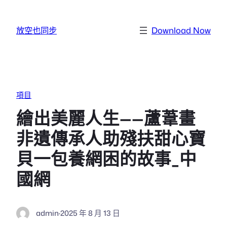
跳至主要內容
放空也同步
Download Now
項目
繪出美麗人生——蘆葦畫
非遺傳承人助殘扶甜心寶
貝一包養網困的故事_中
國網
admin
·
2025 年 8 月 13 日