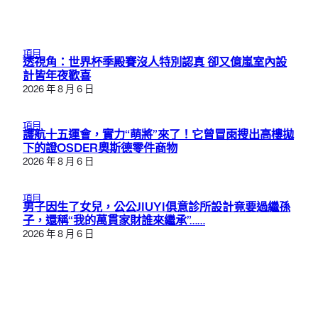
項目
透視角：世界杯季殿賽沒人特別認真 卻又億嵐室內設
計皆年夜歡喜
2026 年 8 月 6 日
項目
護航十五運會，實力“萌將”來了！它曾冒雨搜出高樓拋
下的證OSDER奧斯德零件商物
2026 年 8 月 6 日
項目
男子因生了女兒，公公JIUYI俱意診所設計竟要過繼孫
子，還稱“我的萬貫家財誰來繼承”……
2026 年 8 月 6 日