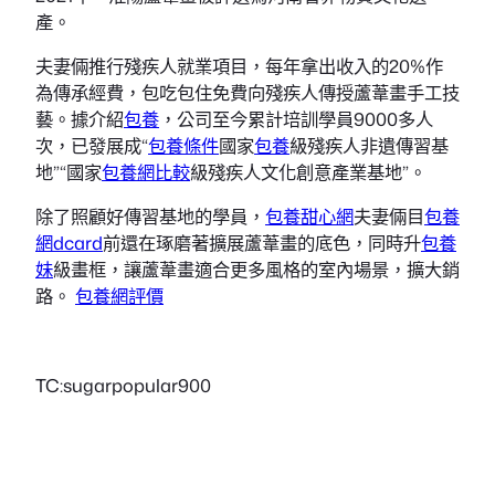
產。
夫妻倆推行殘疾人就業項目，每年拿出收入的20%作
為傳承經費，包吃包住免費向殘疾人傳授蘆葦畫手工技
藝。據介紹
包養
，公司至今累計培訓學員9000多人
次，已發展成“
包養條件
國家
包養
級殘疾人非遺傳習基
地”“國家
包養網比較
級殘疾人文化創意產業基地”。
除了照顧好傳習基地的學員，
包養甜心網
夫妻倆目
包養
網dcard
前還在琢磨著擴展蘆葦畫的底色，同時升
包養
妹
級畫框，讓蘆葦畫適合更多風格的室內場景，擴大銷
路。
包養網評價
TC:sugarpopular900