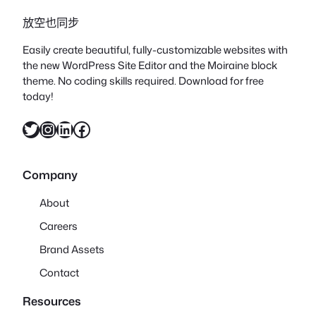
放空也同步
Easily create beautiful, fully-customizable websites with
the new WordPress Site Editor and the Moiraine block
theme. No coding skills required. Download for free
today!
X
Instagram
LinkedIn
Facebook
Company
About
Careers
Brand Assets
Contact
Resources