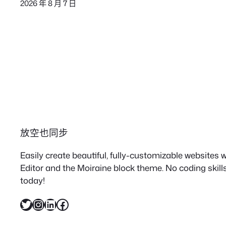
2026 年 8 月 7 日
放空也同步
Easily create beautiful, fully-customizable websites
Editor and the Moiraine block theme. No coding skills
today!
X
Instagram
LinkedIn
Facebook