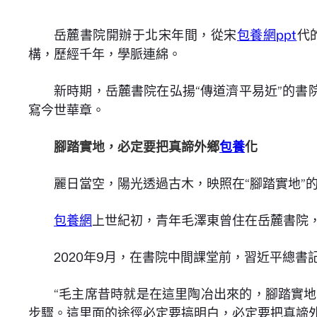
岳麓書院開辦于北宋年間，從宋
包養網ppt
代
構，歷經千年，學脈連綿。
新時期，岳麓書院在弘揚“傳道濟平易近”的書
寫今世華章。
腳踏實地，必定要把真諦外鄉
包養
化
麗日當空，陽光透過古木，映照在“腳踏實地”
包養網
上世紀初，青年毛澤東曾住在岳麓書院
2020年9月，在書院中間課堂前，習近平總書
“毛主席昔時就是在這里陶冶出來的，腳踏實
步驟。這里面的途徑必定要搞明白，必定要把真諦外