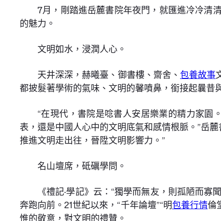
7月，剛踏進岳麓書院年夜門，就匯進冷冷清
的魅力。
文明如水，浸潤人心。
天井深深，赫曦臺、御書樓、齋舍、
包養故事
都披髮著學術的氣味、文明的馨噴鼻，銜接起曩昔
“在現代，書院是唸書人安居樂業的精力家園
表，還是中國人心中的文明底氣和感情根脈。”岳麓
推進文明走出往，晉陞文明影響力。”
名山壇席，砥礪學問。
《禮記·學記》云：“獨學而無友，則孤陋而寡聞
奔跑向前。21世紀以來，“千年論壇”“明
包養行情
倫
惟的敬意，對文明的禮贊。