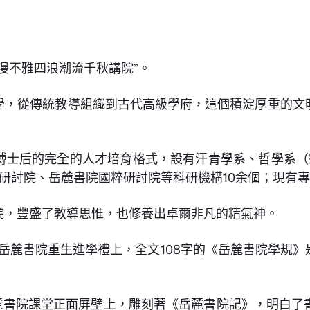
漫不雅四浪潮流千秋講院”。
學，從傳統教導組織到古代高級學府，這個積淀厚重的文
博士后的完全的人才培育格式，設有汗青學系、哲學系（
研討院、岳麓書院國粹研討院等科研機構10余個；現有專
院，豐盛了教導思惟，也修養出卓爾非凡的精氣神。
在岳麓書院重生進學禮上，全文108字的《岳麓書院學規》
岳麓書院課堂正面屏壁上，雕刻著《岳麓書院記》，明白了