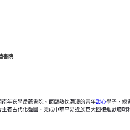
麓書院
開湖南年夜學岳麓書院。面臨熱忱瀰漫的青年
甜心
學子，總
會主義古代化強國、完成中華平易近族巨大回復進獻聰明和