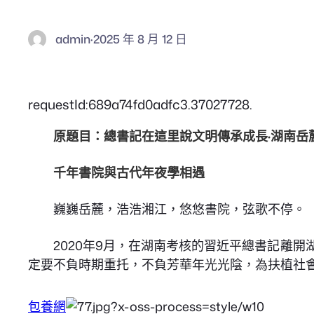
admin
·
2025 年 8 月 12 日
requestId:689a74fd0adfc3.37027728.
原題目：總書記在這里說文明傳承成長·湖南岳
千年書院與古代年夜學相遇
巍巍岳麓，浩浩湘江，悠悠書院，弦歌不停。
2020年9月，在湖南考核的習近平總書記離
定要不負時期重托，不負芳華年光光陰，為扶植社
包養網