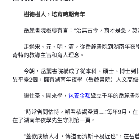
樹德樹人，培育時期青年
岳麓書院楹聯有言：“治無古今，育才是急，莫
走過宋、元、明、清，從岳麓書院到湖南年夜
奇特的教導主旨和育人理念。
今朝，岳麓書院構成了從本科、碩士、博士到
異平臺2個，擁有湖南年夜學（岳麓書院）人文高級
繼往圣、開來學，
包養金額
聳立千年的岳麓書
“時常省問怙恃，朔看恭謁圣賢……”每年9月，
在了湖南年夜學先生守則第一頁。
“蓋欲成績人才，傳道而濟斯平易近也”，在