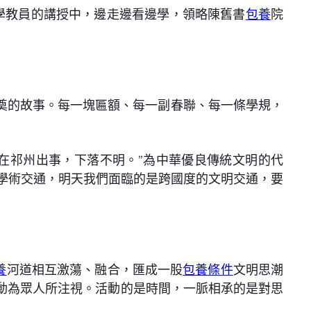
學教員的講授中，邊走邊看邊學，領略陳舊書
包養
院
奠的故事。每一塊匾額、每一副春聯、每一條學規，
在祁州出事，下落不明。”為中華優良傳統文明的代
的學術交通，明天我們面臨的是跨國度的文明交通，要
養
河道相互激蕩、融合，匯成一股
包養條件
文明思潮
學運動為眾人所注視。活動的是時間，一脈相承的是對思