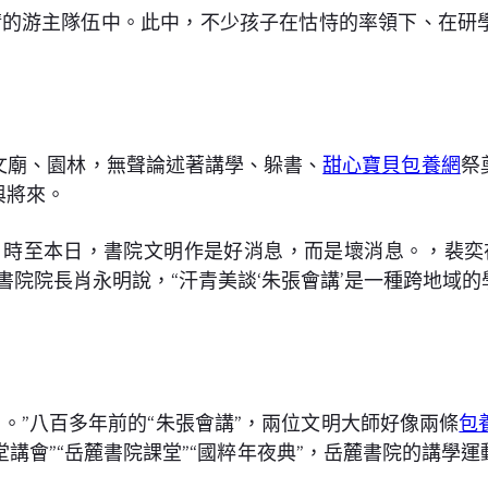
清的游主隊伍中。此中，不少孩子在怙恃的率領下、在研
文廟、園林，無聲論述著講學、躲書、
甜心寶貝包養網
祭
與將來。
。時至本日，書院文明作是好消息，而是壞消息。，裴奕
書院院長肖永明說，“汗青美談‘朱張會講’是一種跨地域
。”八百多年前的“朱張會講”，兩位文明大師好像兩條
包
堂講會”“岳麓書院課堂”“國粹年夜典”，岳麓書院的講