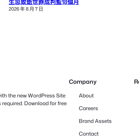
生忽致逝世罪成判監18個月
2026 年 8 月 7 日
Company
R
 with the new WordPress Site
About
 required. Download for free
Careers
Brand Assets
Contact