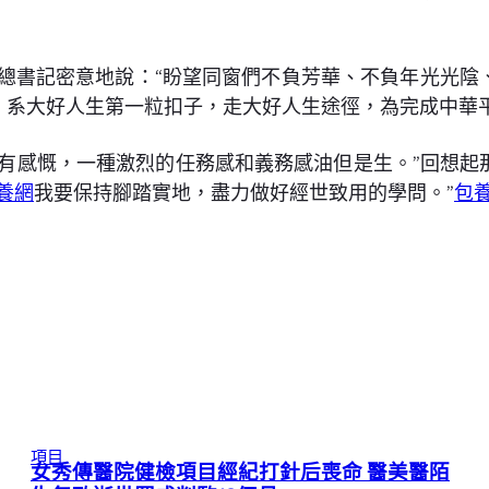
平總書記密意地說：“盼望同窗們不負芳華、不負年光光
，系大好人生第一粒扣子，走大好人生途徑，為完成中華
殊有感慨，一種激烈的任務感和義務感油但是生。”回想起
養網
我要保持腳踏實地，盡力做好經世致用的學問。”
包
項目
女秀傳醫院健檢項目經紀打針后喪命 醫美醫陌