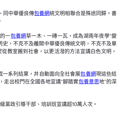
、同中華優良傳
包養網
統文明相聯合是殊途同歸。書
。
里的一
包養網
草一木、一磚一瓦，成為湖南年夜學“變
明史，不克不及離開中華優良傳統文明，不克不及單
堂從教室搬到社會，以更活潑的方法宣講白色文明，
構成一系列結果，并自動面向全社會展
包養網
現這些結
，走出校門在全國各地宣講“腳踏實
包養意思
地”的深
級黨政引導干部、培訓班宣講超10萬人次。