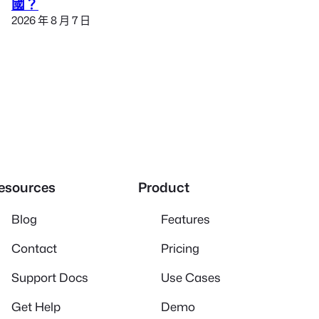
國？
2026 年 8 月 7 日
esources
Product
Blog
Features
Contact
Pricing
Support Docs
Use Cases
Get Help
Demo