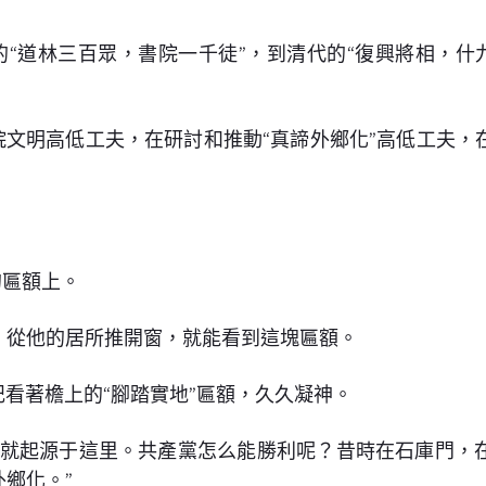
的“道林三百眾，書院一千徒”，到清代的“復興將相，什
院文明高低工夫，在研討和推動“真諦外鄉化”高低工夫
的匾額上。
，從他的居所推開窗，就能看到這塊匾額。
記看著檐上的“腳踏實地”匾額，久久凝神。
地就起源于這里。共產黨怎么能勝利呢？昔時在石庫門，
鄉化。”