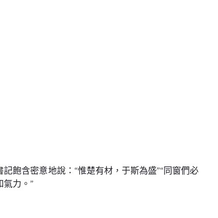
書記飽含密意地說：“惟楚有材，于斯為盛”“同窗們必
氣力。”