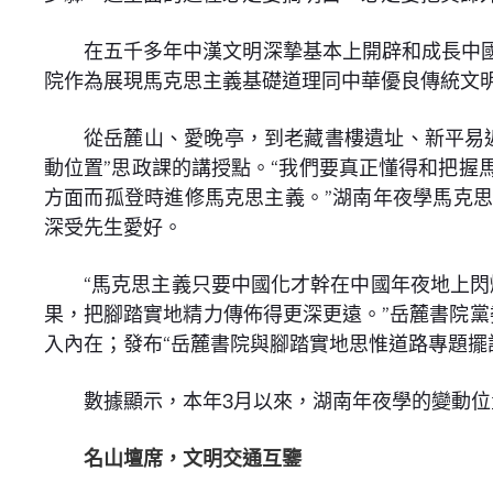
在五千多年中漢文明深摯基本上開辟和成長中
院作為展現馬克思主義基礎道理同中華優良傳統文
從岳麓山、愛晚亭，到老藏書樓遺址、新平易
動位置”思政課的講授點。“我們要真正懂得和把
方面而孤登時進修馬克思主義。”湖南年夜學馬克
深受先生愛好。
“馬克思主義只要中國化才幹在中國年夜地上閃
果，把腳踏實地精力傳佈得更深更遠。”岳麓書院黨
入內在；發布“岳麓書院與腳踏實地思惟道路專題擺
數據顯示，本年3月以來，湖南年夜學的變動位
名山壇席，文明交通互鑒