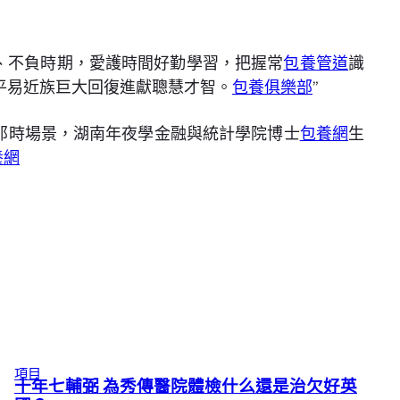
陰、不負時期，愛護時間好勤學習，把握常
包養管道
識
平易近族巨大回復進獻聰慧才智。
包養俱樂部
”
那時場景，湖南年夜學金融與統計學院博士
包養網
生
養網
項目
十年七輔弼 為秀傳醫院體檢什么還是治欠好英