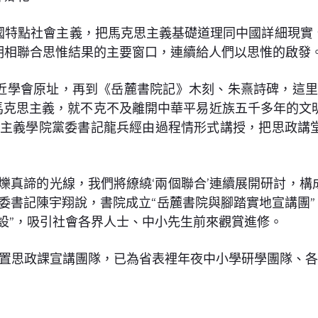
國特點社會主義，把馬克思主義基礎道理同中國詳細現實
明相聯合思惟結果的主要窗口，連續給人們以思惟的啟發
近學會原址，再到《岳麓書院記》木刻、朱熹詩碑，這
握馬克思主義，就不克不及離開中華平易近族五千多年的文
思主義學院黨委書記龍兵經由過程情形式講授，把思政講
爍真諦的光線，我們將繚繞‘兩個聯合’連續展開研討，
委書記陳宇翔說，書院成立“岳麓書院與腳踏實地宣講團”
設”，吸引社會各界人士、中小先生前來觀賞進修。
置思政課宣講團隊，已為省表裡年夜中小學研學團隊、各