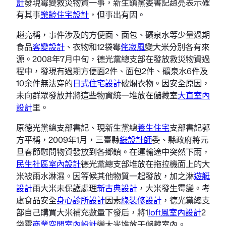
計
發現霉變救災物資一事，新生鎮黨委書記趙亮表示確
有其事
樂齡住宅設計
，但事出有因。
趙亮稱，事件涉及的方便面、面包、礦泉水等少量過期
食品
客變設計
、衣物和12袋霉
侘寂風
變大米分別各有來
源。2008年7月中旬，德光黨總支部在發放救災物資過
程中，發現有過期方便面2件、面包2件、礦泉水6件及
10余件無法穿的
日式住宅設計
破爛衣物。因安全原因，
未向群眾發放并將這些物資統一堆放在儲藏室
大直室內
設計
里。
原德光黨總支部書記、現新生黨總
養生住宅
支部書記郭
方平稱，2009年1月，三臺縣
綠設計師
委、縣政府將元
旦春節慰問物資發放到各鄉鎮。在運輸途中突然下雨，
民生社區室內設計
德光黨總支部堆放在拖拉機面上的大
米被雨水淋濕。因等候其他物質一起發放，加之淋
遊艇
設計
雨大米未保護處理
新古典設計
，大米發生霉變。考
慮食品安全
身心診所設計
因素
綠裝修設計
，德光黨總支
部自己購買大米補充數量下發后，將1
loft風室內設計
2
袋霉
商業空間室內設計
變大米堆放于儲藏室內。