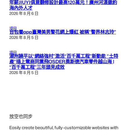
年薪JIUYI俱意翻修設計最高120萬元！廣州河漢邀約
海內外人才
2026 年 8 月 6 日
項目
台包養app臺灣美男警花網上爆紅 被稱”警界林志玲”
2026 年 8 月 5 日
項目
潮州饒平以“網絡強村”激活“百千萬工程”新動能 “土特
產”插上電商同黨飛OSDER奧斯德汽車零件越山海 |
“百千萬工程”三年頭見成效
2026 年 8 月 5 日
放空也同步
Easily create beautiful, fully-customizable websites with