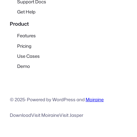
Support Docs
Get Help
Product
Features
Pricing
Use Cases
Demo
© 2025
·
Powered by WordPress and
Moiraine
Download
Visit Moiraine
Visit Jasper