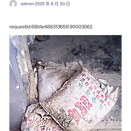
admin
·
2025 年 8 月 30 日
requestId:68b1e488313659.90003062.