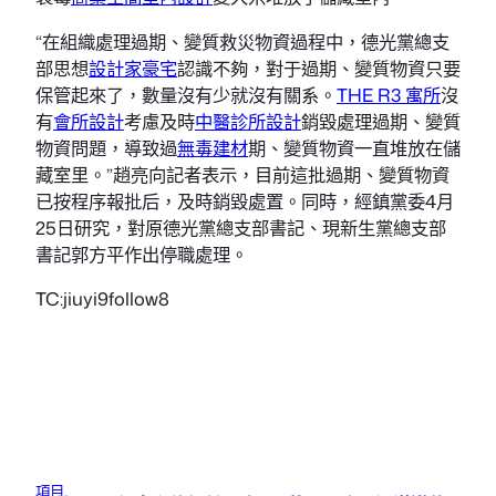
“在組織處理過期、變質救災物資過程中，德光黨總支
部思想
設計家豪宅
認識不夠，對于過期、變質物資只要
保管起來了，數量沒有少就沒有關系。
THE R3 寓所
沒
有
會所設計
考慮及時
中醫診所設計
銷毀處理過期、變質
物資問題，導致過
無毒建材
期、變質物資一直堆放在儲
藏室里。”趙亮向記者表示，目前這批過期、變質物資
已按程序報批后，及時銷毀處置。同時，經鎮黨委4月
25日研究，對原德光黨總支部書記、現新生黨總支部
書記郭方平作出停職處理。
TC:jiuyi9follow8
項目