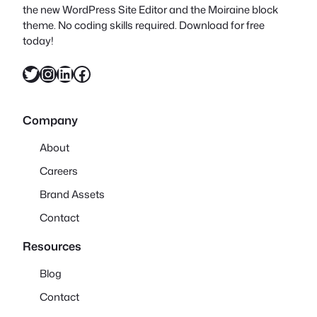
the new WordPress Site Editor and the Moiraine block
theme. No coding skills required. Download for free
today!
X
Instagram
LinkedIn
Facebook
Company
About
Careers
Brand Assets
Contact
Resources
Blog
Contact