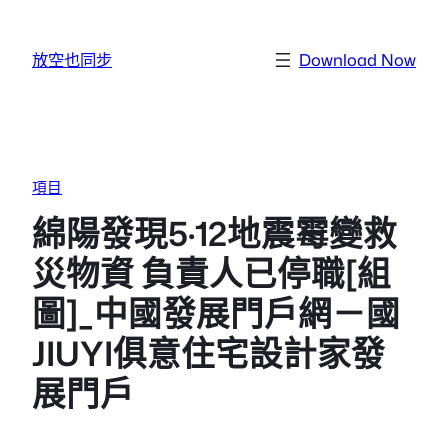
跳至主要內容
放空也同步
Download Now
項目
綿陽發現5·12地震霉變救
災物資 負責人已停職[組
圖]_中國發展門戶網－國
JIUYI俱意住宅設計家發
展門戶