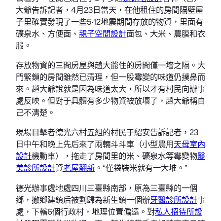
大爺告訴記者，4月23日當天，在他租住的房間隔壁屋
子里確實發現了一些5·12地震期間存放的物資，里面有
礦泉水、方便面、
親子空間設計
面包、大米、農膜和衣
服。
存放物資的三間房屋與趙大爺住的房間僅一墻之隔。大
門緊鎖的房間雖然已清理，但一股霉變的味道仍撲鼻而
來。趙大爺說就是因為味道太大，所以才有村民向辦事
處反映。但對于具體有多少物資被放壞了，趙大爺稱自
己不清楚。
現場目擊者德光六村五組的村民于紹安告訴記者，23
日中午和晚上先后來了兩輛斗斗車（小型農用
天母室內
設計
機動車），拖走了房間里的米、礦泉水等霉變物
醫
美診所設計
資
老屋翻新
。“僅袋裝米就有一大堆。”
德光辦事處地處四川三臺縣南部，原為三臺縣的一個
鄉，撤鄉建鎮后被劃歸為新生鎮一個辦
牙醫診所設計
事
處，下轄6個行政村，地理位置偏遠。對
私人招待所設