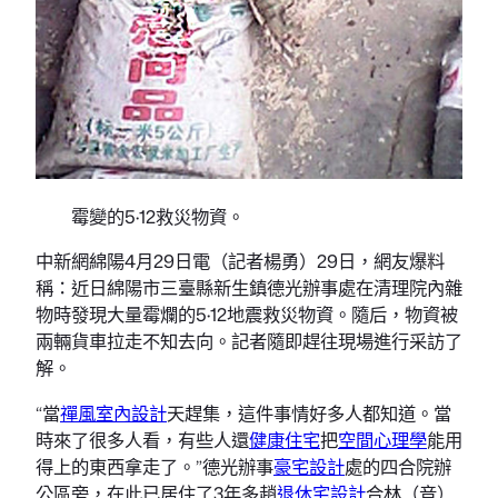
霉變的5·12救災物資。
中新網綿陽4月29日電（記者楊勇）29日，網友爆料
稱：近日綿陽市三臺縣新生鎮德光辦事處在清理院內雜
物時發現大量霉爛的5·12地震救災物資。隨后，物資被
兩輛貨車拉走不知去向。記者隨即趕往現場進行采訪了
解。
“當
禪風室內設計
天趕集，這件事情好多人都知道。當
時來了很多人看，有些人還
健康住宅
把
空間心理學
能用
得上的東西拿走了。”德光辦事
豪宅設計
處的四合院辦
公區旁，在此已居住了3年多趙
退休宅設計
合林（音）