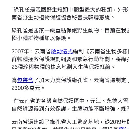
“綠孔雀是我國野生雉類中體型最大的種類，外
南省野生動植物保護協會秘書長韓聯憲說。
綠孔雀是國家一級重點保護野生動物，目前在我
極小種群物種加以保護。
2007年，云南省
啟動儀式
編制《云南省生物多樣
群物種拯救保護規劃綱要和緊急行動計劃，將綠孔
26種珍稀物種的棲息地劃入生態保護紅線。
為
包裝盒
了加大力度保護綠孔雀，云南省還制定
2300多萬元。
“在云南省的各級自然保護區中，元江、永德大
自然資源得到有效保護，生態功能不斷增強，綠
云南省還建設了綠孔雀人工繁育基地，從2019