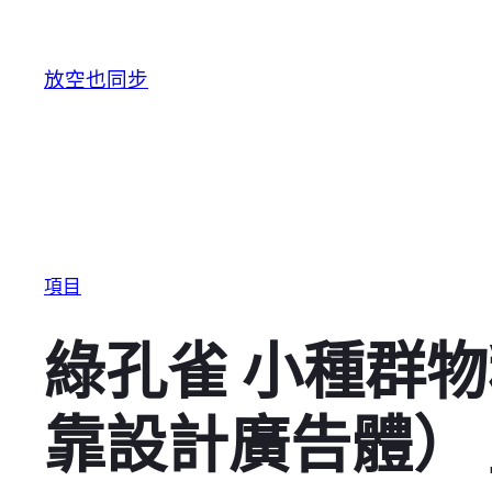
跳至主要內容
放空也同步
項目
綠孔雀 小種群
靠設計廣告體）