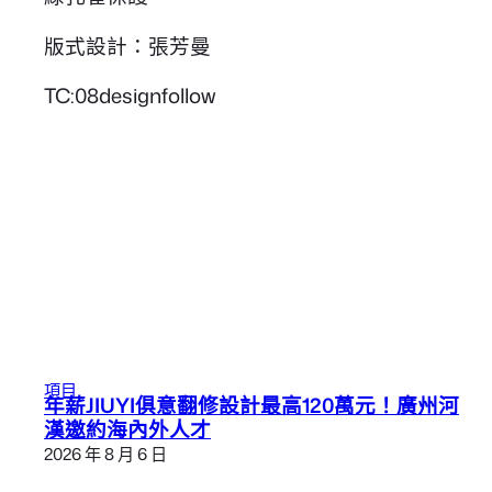
版式設計：張芳曼
TC:08designfollow
項目
年薪JIUYI俱意翻修設計最高120萬元！廣州河
漢邀約海內外人才
2026 年 8 月 6 日