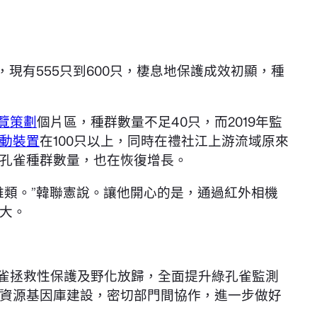
現有555只到600只，棲息地保護成效初顯，種
覽策劃
個片區，種群數量不足40只，而2019年監
動裝置
在100只以上，同時在禮社江上游流域原來
孔雀種群數量，也在恢復增長。
雉類。”韓聯憲說。讓他開心的是，通過紅外相機
大。
孔雀拯救性保護及野化放歸，全面提升綠孔雀監測
資源基因庫建設，密切部門間協作，進一步做好