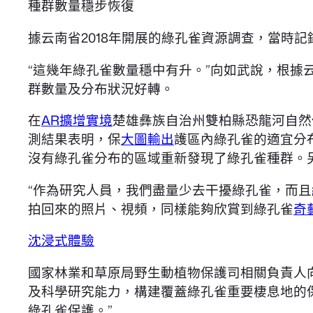
種群數量穩步恢復
據云南省2018年開展的綠孔雀資源調查，當時記錄
“這幾年綠孔雀數量穩中有升。”向如武說，根據
群數量及分布狀況好轉。
在
AR擴增實境
楚雄彝族自治州雙柏縣恐龍河自然保
測結果表明，保
大圖輸出
護區內綠孔雀的適宜分
沒有綠孔雀分布的區域重新發現了綠孔雀種群。
“作為研究人員，我們盡量少去干擾綠孔雀，而
拍回來的照片、視頻，同樣能夠欣賞到綠孔雀
奇
沈浸式體驗
國家林業和草原局野生動植物保護司相關負責人向
及科學研究能力，構建覆蓋綠孔雀重要棲息地的
綠孔雀保護。”