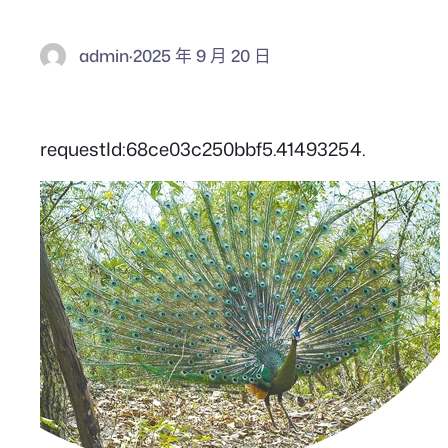
admin
·
2025 年 9 月 20 日
requestId:68ce03c250bbf5.41493254.