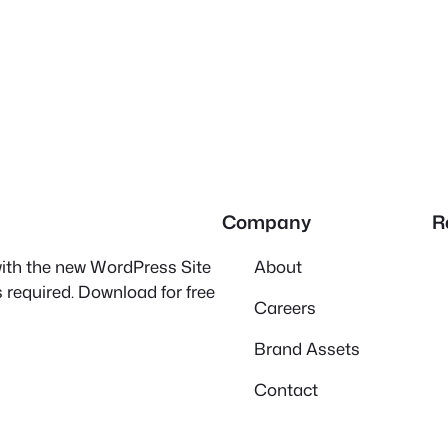
Company
R
 with the new WordPress Site
About
 required. Download for free
Careers
Brand Assets
Contact