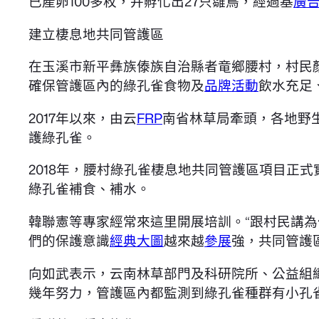
已產卵100多枚，并孵化出27只雛鳥，經過基
廣
建立棲息地共同管護區
在玉溪市新平彝族傣族自治縣者竜鄉腰村，村民
確保管護區內的綠孔雀食物及
品牌活動
飲水充足
2017年以來，由云
FRP
南省林草局牽頭，各地野
護綠孔雀。
2018年，腰村綠孔雀棲息地共同管護區項目正
綠孔雀補食、補水。
韓聯憲等專家經常來這里開展培訓。“跟村民講
們的保護意識
經典大圖
越來越
參展
強，共同管護
向如武表示，云南林草部門及科研院所、公益組
幾年努力，管護區內都監測到綠孔雀種群有小孔雀