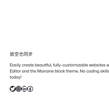
放空也同步
Easily create beautiful, fully-customizable websites
Editor and the Moiraine block theme. No coding skills
today!
X
Instagram
LinkedIn
Facebook