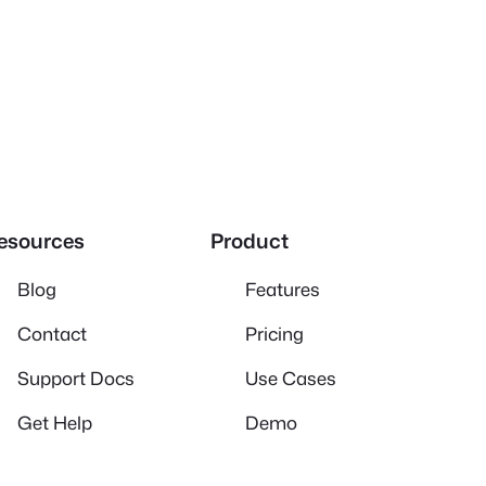
esources
Product
Blog
Features
Contact
Pricing
Support Docs
Use Cases
Get Help
Demo