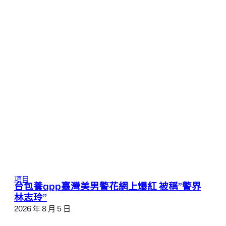
項目
台包養app臺灣美男警花網上爆紅 被稱”警界
林志玲”
2026 年 8 月 5 日