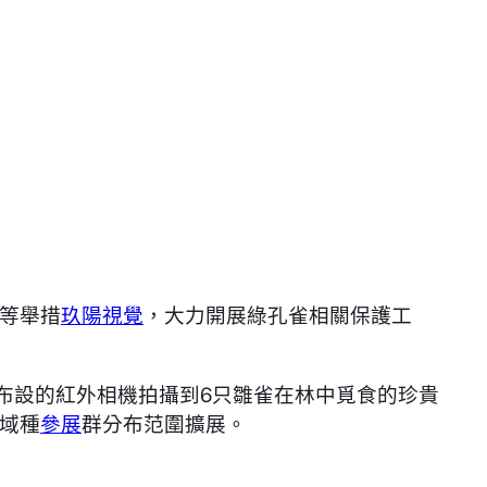
等舉措
玖陽視覺
，大力開展綠孔雀相關保護工
布設的紅外相機拍攝到6只雛雀在林中覓食的珍貴
域種
參展
群分布范圍擴展。