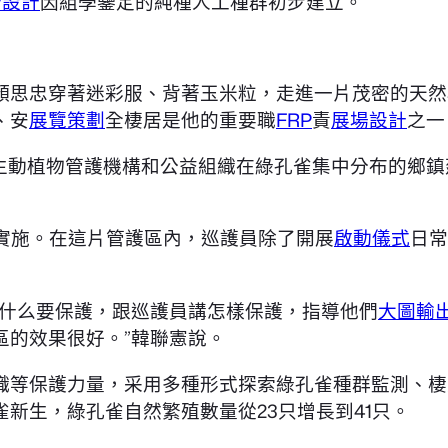
告設計
因組學鑒定的純種人工種群初步建立。
顏思忠穿著迷彩服、背著玉米粒，走進一片茂密的天然
、安
展覽策劃
全棲居是他的重要職
FRP
責
展場設計
之一
生動植物管護機構和公益組織在綠孔雀集中分布的鄉鎮
式實施。在這片管護區內，巡護員除了開展
啟動儀式
日常
為什么要保護，跟巡護員講怎樣保護，指導他們
大圖輸
區的效果很好。”韓聯憲說。
織等保護力量，采用多種形式探索綠孔雀種群監測、棲
新生，綠孔雀自然繁殖數量從23只增長到41只。