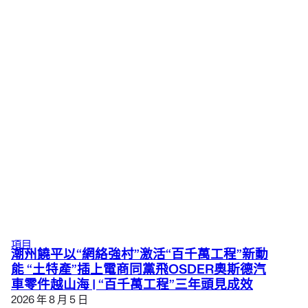
項目
潮州饒平以“網絡強村”激活“百千萬工程”新動
能 “土特產”插上電商同黨飛OSDER奧斯德汽
車零件越山海 | “百千萬工程”三年頭見成效
2026 年 8 月 5 日