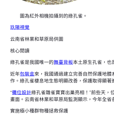
圖為紅外相機拍攝到的綠孔雀。
玖陽視覺
云南省林業和草原局供圖
核心閱讀
綠孔雀是我國唯一的
舞臺背板
本土原生孔雀，也
近年
包裝盒
來，我國通過建立完善自然保護地體
作。綠孔雀棲息地生態明顯改善，保護取得顯著
“
攤位設計
綠孔雀雛雀寶寶出巢亮相！”前些天，
畫面。云南省林業和草原局監測顯示，今年全省
實施極小種群物種拯救保護