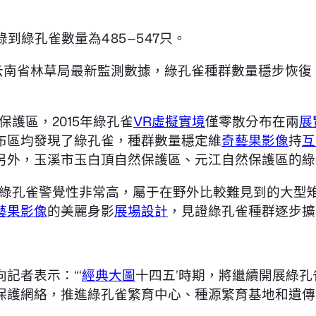
到綠孔雀數量為485—547只。
云南省林草局最新監測數據，綠孔雀種群數量穩步恢復，
護區，2015年綠孔雀
VR虛擬實境
僅零散分布在兩
展
布區均發現了綠孔雀，種群數量穩定維
奇藝果影像
持
互
另外，玉溪市玉白頂自然保護區、元江自然保護區的綠
且綠孔雀警覺性非常高，屬于在野外比較難見到的大型
藝果影像
的美麗身影
展場設計
，見證綠孔雀種群逐步擴
記者表示：“‘
經典大圖
十四五’時期，將繼續開展綠
保護網絡，推進綠孔雀繁育中心、種源繁育基地和遺傳