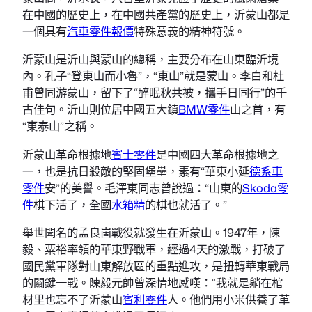
在中國的歷史上，在中國共產黨的歷史上，沂蒙山都是
一個具有
汽車零件報價
特殊意義的精神符號。
沂蒙山是沂山與蒙山的總稱，主要分布在山東臨沂境
內。孔子“登東山而小魯”，“東山”就是蒙山。李白和杜
甫曾同游蒙山，留下了“醉眠秋共被，攜手日同行”的千
古佳句。沂山則位居中國五大鎮
BMW零件
山之首，有
“東泰山”之稱。
沂蒙山革命根據地
賓士零件
是中國四大革命根據地之
一，也是抗日殺敵的堅固堡壘，素有“華東小延
德系車
零件
安”的美譽。毛澤東同志曾說過：“山東的
Skoda零
件
棋下活了，全國
水箱精
的棋也就活了。”
舉世聞名的孟良崮戰役就發生在沂蒙山。1947年，陳
毅、粟裕率領的華東野戰軍，經過4天的激戰，打破了
國民黨軍隊對山東解放區的重點進攻，是扭轉華東戰局
的關鍵一戰。陳毅元帥曾深情地感嘆：“我就是躺在棺
材里也忘不了沂蒙山
賓利零件
人。他們用小米供養了革