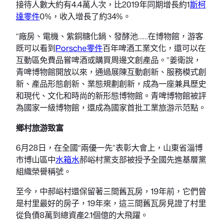
接待人數大約有4.4萬人次，比2019年同期增長約1
斯柯
達零件
0%，收入增長了約34%。
“廠房、電機、紫銅糖化鍋、發酵池……在博物館，游客
既可以看到
Porsche零件
百年啤酒工業文化，還可以在
互動區免費品嘗啤酒或購買周邊文創產品。”姜衛說，
青啤博物館開放以來，通過展陳互動創新、服務模式創
新、產品形態創新、業態規劃創新，成為一座兼具歷史
和現代、文化和時尚的新形態博物館。青啤博物館被評
為國家一級博物館，還成為國家首批工業旅游示范點。
鄉村旅游致富
6月28日，在全國“兩優一先”表彰大會上，山東省淄博
市博山區中
水箱水
郝峪村黨支部被授予全國先進基層黨
組織榮譽稱號。
至今，中郝峪村還保留著三間舊瓦房，19年前，它們曾
是村里最好的房子，19年來，這三間舊瓦房見證了村里
從負債8萬到總資產2.1個億的大飛躍。