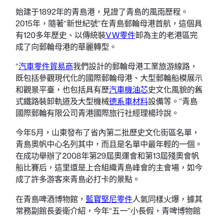
始建于1892年的青島港，見證了青島的風雨歷程。
2015年，隨著“新世紀號”在青島郵輪母港首航，這個具
有120多年歷史、以傳統裝
VW零件
卸為主的老港區完
成了向郵輪母港的華麗轉型。
“
汽車零件貿易商
我們設計的郵輪母港工業旅游線路，
既包括參觀現代化的國際郵輪母港、大型郵輪船模展示
和觀景平臺，也包括具有歷
汽車機油芯
史文化風貌的舊
式鐵路裝卸軌道及大型機械
德系車材料
設備等。”青島
國際郵輪有限公司青港國際旅行社經理楊玲說。
今年5月，山東發布了省內第二批歷史文化街區名單，
青島奧帆中心名列其中，而且是名單中最年輕的一個。
在成功舉辦了2008年第29屆奧運會和第13屆殘奧會帆
船比賽后，這里還是上合組織青島峰會的主會場，如今
成了許多游客來青島必打卡的景點。
在青島啤酒博物館，
藍寶堅尼零件
人氣同樣火爆，據其
常務副館長姜衛介紹，今年“五一”小長假，青啤博物館