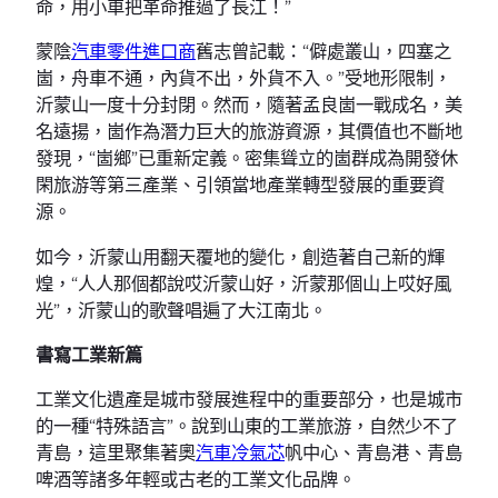
命，用小車把革命推過了長江！”
蒙陰
汽車零件進口商
舊志曾記載：“僻處叢山，四塞之
崮，舟車不通，內貨不出，外貨不入。”受地形限制，
沂蒙山一度十分封閉。然而，隨著孟良崮一戰成名，美
名遠揚，崮作為潛力巨大的旅游資源，其價值也不斷地
發現，“崮鄉”已重新定義。密集聳立的崮群成為開發休
閑旅游等第三產業、引領當地產業轉型發展的重要資
源。
如今，沂蒙山用翻天覆地的變化，創造著自己新的輝
煌，“人人那個都說哎沂蒙山好，沂蒙那個山上哎好風
光”，沂蒙山的歌聲唱遍了大江南北。
書寫工業新篇
工業文化遺產是城市發展進程中的重要部分，也是城市
的一種“特殊語言”。說到山東的工業旅游，自然少不了
青島，這里聚集著奧
汽車冷氣芯
帆中心、青島港、青島
啤酒等諸多年輕或古老的工業文化品牌。