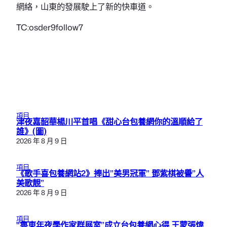
網絡，山東的發展駛上了新的快車道。
TC:osder9follow7
項目
津夜嘉韶華楊川平首唱《甜心台包養網你的溫順給了
誰》(圖)
2026 年 8 月 9 日
項目
《歌手喜包養網站2》捧出”美男冠軍” 鄧紫棋被譽”人
美歌靚”
2026 年 8 月 9 日
項目
“魯東年夜學作家群展室”成立台包養網心得 王蒙張煒