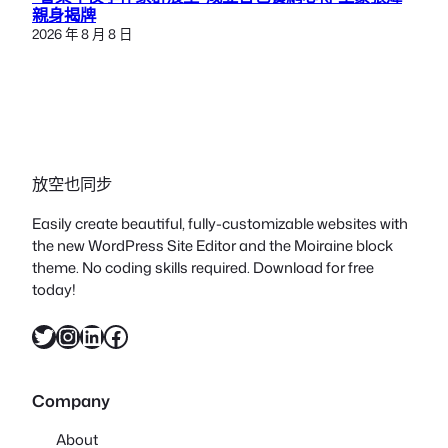
親身揭牌
2026 年 8 月 8 日
放空也同步
Easily create beautiful, fully-customizable websites with
the new WordPress Site Editor and the Moiraine block
theme. No coding skills required. Download for free
today!
X
Instagram
LinkedIn
Facebook
Company
About