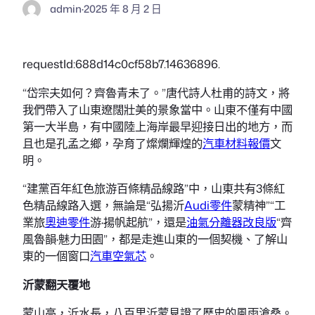
admin
·
2025 年 8 月 2 日
requestId:688d14c0cf58b7.14636896.
“岱宗夫如何？齊魯青未了。”唐代詩人杜甫的詩文，將
我們帶入了山東遼闊壯美的景象當中。山東不僅有中國
第一大半島，有中國陸上海岸最早迎接日出的地方，而
且也是孔孟之鄉，孕育了燦爛輝煌的
汽車材料報價
文
明。
“建黨百年紅色旅游百條精品線路”中，山東共有3條紅
色精品線路入選，無論是“弘揚沂
Audi零件
蒙精神”“工
業旅
奧迪零件
游·揚帆起航”，還是
油氣分離器改良版
“齊
風魯韻·魅力田園”，都是走進山東的一個契機、了解山
東的一個窗口
汽車空氣芯
。
沂蒙翻天覆地
蒙山高，沂水長，八百里沂蒙見證了歷史的風雨滄桑。