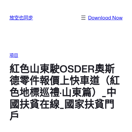
跳至主要內容
放空也同步
Download Now
項目
紅色山東駛OSDER奧斯
德零件報價上快車道（紅
色地標巡禮·山東篇）_中
國扶貧在線_國家扶貧門
戶