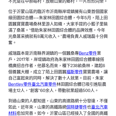
不光是在中郝峪村，放眼山東的鄉村，一片欣欣向榮。
位于沂蒙山區的臨沂市沂南縣岸堤鎮擁有山東首個國家
級田園綜合體——朱家林田園綜合體，今年5月，陌上田
園蠶寶寶農場桑林里游人如織，大家手提的小籃子里裝
滿了桑葚。“借助朱家林田園綜合體的品牌效應，今年
光桑葚采摘就有8萬元收入。”農場負責人戚瑞磊十分興
奮。
戚瑞磊本是沂南縣界湖鎮的一個蠶桑專
Benz零件
業
戶，2017年，岸堤鎮政府為朱家林田園綜合體牽線搭
橋廣招合作者，他慕名而來，種下238畝桑林，建起6
個養蠶大棚，成立了陌上田園蠶
福斯零件
寶寶農場，讓
自己富起來的同時，解決了數十人就業。目前，朱家
Bentley零件
臺北汽車零件
林田園綜合體已吸引進駐農
場主12人，“創客”60余人，帶動就業超過500人。
到過山東的人都知道，山東的高速路網十分發達，不僅
如此，近年來，山東的高鐵路網
保時捷零件
也
臺北汽車
材料
愈加完善。如今，沂蒙山區已經接入了全國的高鐵