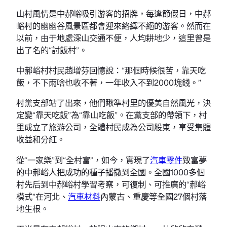
山村風情是中郝峪吸引游客的招牌，每逢節假日，中郝
峪村的幽幽谷風景區都會迎來絡繹不絕的游客。然而在
以前，由于地處深山交通不便，人均耕地少，這里曾是
出了名的“討飯村”。
中郝峪村村民趙增芬回憶說：“那個時候很苦，靠天吃
飯，不下雨啥也收不著，一年收入不到2000塊錢。”
村黨支部站了出來，他們瞅準村里的優美自然風光，決
定變“靠天吃飯”為“靠山吃飯”。在黨支部的帶領下，村
里成立了旅游公司，全體村民成為公司股東，享受集體
收益和分紅。
從“一家樂”到“全村富”，如今，實現了
汽車零件
致富夢
的中郝峪人把成功的種子播撒到全國。全國1000多個
村先后到中郝峪村學習考察，可復制、可推廣的“郝峪
模式”在河北、
汽車材料
內蒙古、重慶等全國27個村落
地生根。