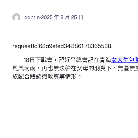
admin
·
2025 年 8 月 25 日
requestId:68a9efed348861.78365538.
18日下戰書，習近平總書記在青海
女大生包
風風雨雨，再也無法躲在父母的羽翼下，無憂無
族配合體認識教導等情形。