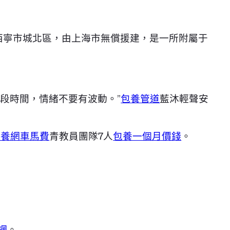
西寧市城北區，由上海市無償援建，是一所附屬于
段時間，情緒不要有波動。”
包養管道
藍沐輕聲安
包養網車馬費
青教員團隊7人
包養一個月價錢
。
網
。