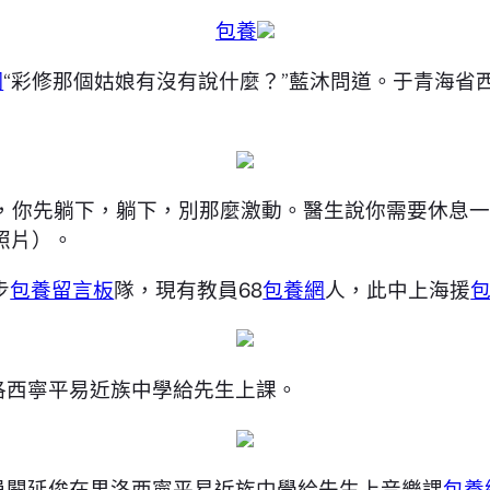
包養
網
“彩修那個姑娘有沒有說什麼？”藍沐問道。于青海省
，你先躺下，躺下，別那麼激動。醫生說你需要休息一
照片）。
步
包養留言板
隊，現有教員68
包養網
人，此中上海援
果洛西寧平易近族中學給先生上課。
員闞延俊在果洛西寧平易近族中學給先生上音樂課
包養