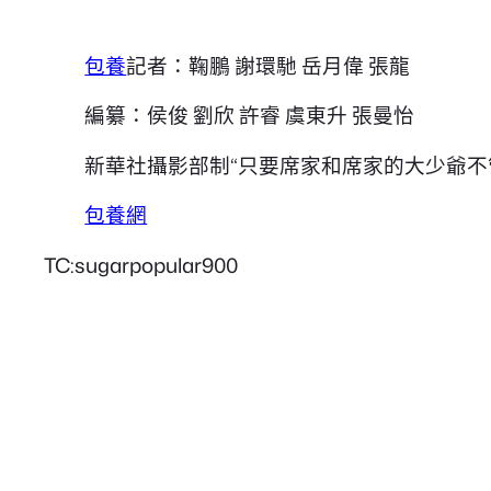
包養
記者：鞠鵬 謝環馳 岳月偉 張龍
編纂：侯俊 劉欣 許睿 虞東升 張曼怡
新華社攝影部制“只要席家和席家的大少爺
包養網
TC:sugarpopular900