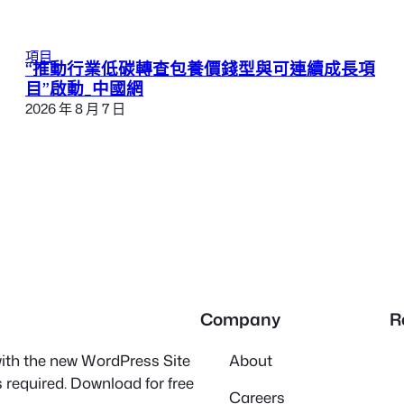
項目
“推動行業低碳轉查包養價錢型與可連續成長項
目”啟動_中國網
2026 年 8 月 7 日
Company
R
 with the new WordPress Site
About
 required. Download for free
Careers