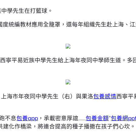
族中學先生在打籃球。
國度統編教材應用全籠罩，還每年組織先生赴上海、江
，果洛西寧平易近族中學先生給上海年夜同中學師生道。
學，上海市年夜同中學先生（右）與果洛
包養感情
西寧平
跑不息
包養app
，承載密意厚誼……
包養金額
”
包養網pp
共建化作橋梁，將連合提高的種子播撒在孩子們心坎。