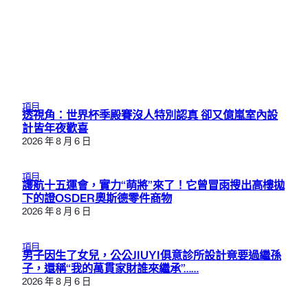
項目
透視角：世界杯季殿賽沒人特別認真 卻又億嵐室內設
計皆年夜歡喜
2026 年 8 月 6 日
項目
護航十五運會，實力“萌將”來了！它曾冒雨搜出高樓拋
下的證OSDER奧斯德零件商物
2026 年 8 月 6 日
項目
男子因生了女兒，公公JIUYI俱意診所設計竟要過繼孫
子，還稱“我的萬貫家財誰來繼承”……
2026 年 8 月 6 日