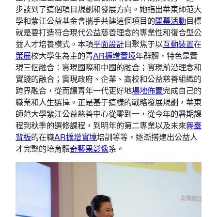
步談到了這個項目規劃和發展方向。她指出華東師范大
學和紫江公益基金會攜手共建這個項目的
開幕活動
目標
就是要打造符合現代公益慈善理念的專業性和復合型公
益人才培養模式。本項
平面設計
目聚焦于以
互動裝置
在
策展
校大學生為主的青
AR擴增實境
年群體，特色是實
現三個融合：實現國際和中國的融合；實現前沿理念和
實踐的融合；實現政府、企業、高校和公益慈善組織的
跨界融合，從而讓青年一代更好地
場地佈置
完成自己的
職業和人生選擇。正是基于這樣的戰略發展規劃，華東
師范大學紫江公益慈善中心從零到一，從今年的暑期課
程到秋季的選修課程，到明年的第二專業以及未來
舞臺
背板
的在職
AR擴增實境
培訓等等，逐漸搭建出公益人
才完整的培育體
奇藝果影像
系。