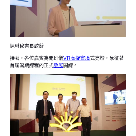
陳琳秘書長致辭
接著，各位嘉賓為開班儀
VR虛擬實境
式亮燈，象征著
首屆暑期課程的正式
參展
開課。