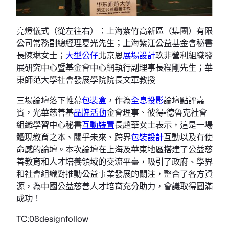
亮燈儀式（從左往右）：上海紫竹高新區（集團）有限
公司常務副總經理夏光先生；上海紫江公益基金會秘書
長陳琳女士；
大型公仔
北京恩
展場設計
玖非營利組織發
展研究中心暨基金會中心網執行副理事長程剛先生；華
東師范大學社會發展學院院長文軍教授
三場論壇落下帷幕
包裝盒
，作為
全息投影
論壇點評嘉
賓，光華慈善基
品牌活動
金會理事、彼得•德魯克社會
組織學習中心秘書
互動裝置
長趙華女士表示，這是一場
體現教育之本、關乎未來、跨界
包裝設計
互動以及有使
命感的論壇。本次論壇在上海及華東地區搭建了公益慈
善教育和人才培養領域的交流平臺，吸引了政府、學界
和社會組織對推動公益事業發展的關注，整合了各方資
源，為中國公益慈善人才培育充分助力，會議取得圓滿
成功！
TC:08designfollow