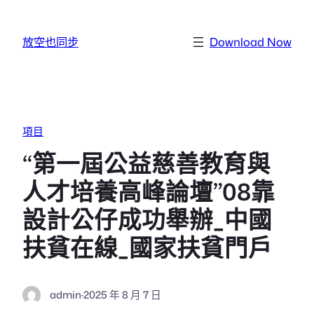
跳至主要內容
放空也同步
Download Now
項目
“第一屆公益慈善教育與
人才培養高峰論壇”08靠
設計公仔成功舉辦_中國
扶貧在線_國家扶貧門戶
admin
·
2025 年 8 月 7 日