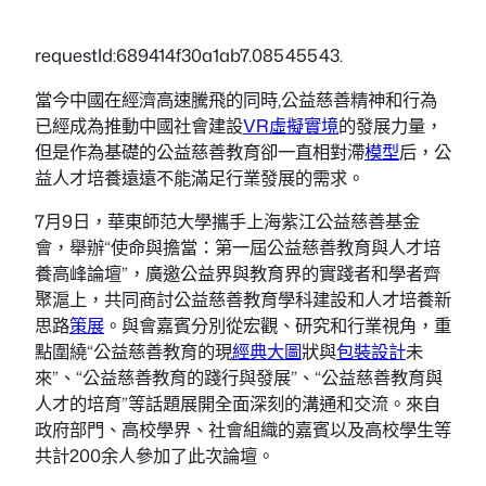
requestId:689414f30a1ab7.08545543.
當今中國在經濟高速騰飛的同時,公益慈善精神和行為
已經成為推動中國社會建設
VR虛擬實境
的發展力量，
但是作為基礎的公益慈善教育卻一直相對滯
模型
后，公
益人才培養遠遠不能滿足行業發展的需求。
7月9日，華東師范大學攜手上海紫江公益慈善基金
會，舉辦“使命與擔當：第一屆公益慈善教育與人才培
養高峰論壇”，廣邀公益界與教育界的實踐者和學者齊
聚滬上，共同商討公益慈善教育學科建設和人才培養新
思路
策展
。與會嘉賓分別從宏觀、研究和行業視角，重
點圍繞“公益慈善教育的現
經典大圖
狀與
包裝設計
未
來”、“公益慈善教育的踐行與發展”、“公益慈善教育與
人才的培育”等話題展開全面深刻的溝通和交流。來自
政府部門、高校學界、社會組織的嘉賓以及高校學生等
共計200余人參加了此次論壇。