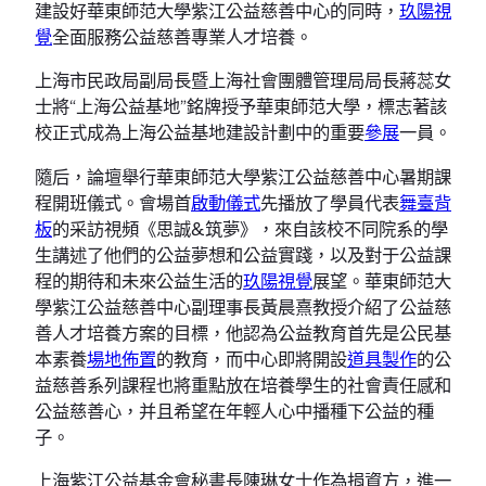
建設好華東師范大學紫江公益慈善中心的同時，
玖陽視
覺
全面服務公益慈善專業人才培養。
上海市民政局副局長暨上海社會團體管理局局長蔣蕊女
士將“上海公益基地”銘牌授予華東師范大學，標志著該
校正式成為上海公益基地建設計劃中的重要
參展
一員。
隨后，論壇舉行華東師范大學紫江公益慈善中心暑期課
程開班儀式。會場首
啟動儀式
先播放了學員代表
舞臺背
板
的采訪視頻《思誠&筑夢》，來自該校不同院系的學
生講述了他們的公益夢想和公益實踐，以及對于公益課
程的期待和未來公益生活的
玖陽視覺
展望。華東師范大
學紫江公益慈善中心副理事長黃晨熹教授介紹了公益慈
善人才培養方案的目標，他認為公益教育首先是公民基
本素養
場地佈置
的教育，而中心即將開設
道具製作
的公
益慈善系列課程也將重點放在培養學生的社會責任感和
公益慈善心，并且希望在年輕人心中播種下公益的種
子。
上海紫江公益基金會秘書長陳琳女士作為捐資方，進一