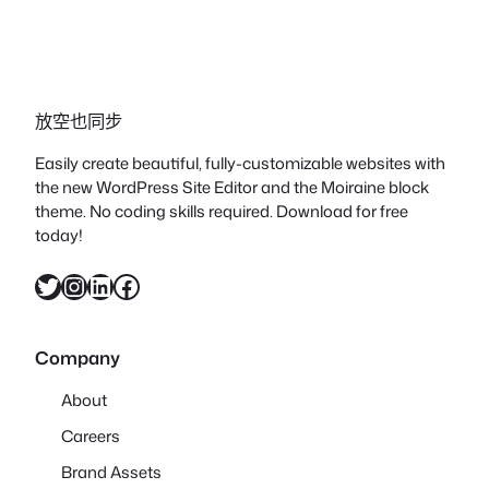
放空也同步
Easily create beautiful, fully-customizable websites with
the new WordPress Site Editor and the Moiraine block
theme. No coding skills required. Download for free
today!
X
Instagram
LinkedIn
Facebook
Company
About
Careers
Brand Assets