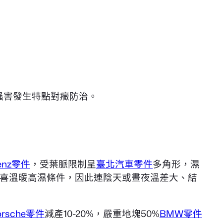
蟲害發生特點對癥防治。
enz零件
，受葉脈限制呈
臺北汽車零件
多角形，濕
喜溫暖高濕條件，因此連陰天或晝夜溫差大、結
orsche零件
減產10-20%，嚴重地塊50%
BMW零件