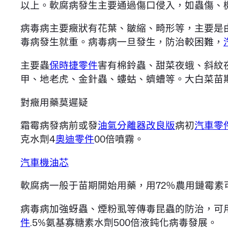
以上。軟腐病發生主要通過傷口侵入，如蟲傷、
病毒病主要癥狀有花葉、皺縮、畸形等，主要是
毒病發生就重。病毒病一旦發生，防治較困難，
主要蟲
保時捷零件
害有棉鈴蟲、甜菜夜蛾、斜紋
甲、地老虎、金針蟲、螻蛄、蠐螬等。大白菜苗
對癥用藥莫遲疑
霜霉病發病前或發
油氣分離器改良版
病初
汽車零
克水劑4
奧迪零件
00倍噴霧。
汽車機油芯
軟腐病一般于苗期開始用藥，用72％農用鏈霉素
病毒病加強蚜蟲、煙粉虱等傳毒昆蟲的防治，可用
件
.5%氨基寡糖素水劑500倍液鈍化病毒發展。