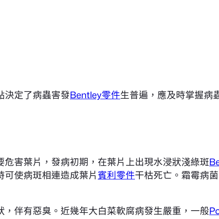
點決定了病蟲害發
Bentley零件
生普遍，應及時掌握病
要危害葉片，發病初期，在葉片上出現水浸狀淺綠斑
B
時可使病斑相連造成葉片
賓利零件
干枯死亡。霜霉病菌
狀，伴有惡臭。近幾年大白菜軟腐病發生嚴重，一般
P