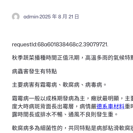
admin
·
2025 年 8 月 21 日
requestId:68a601838468c2.39079721.
秋季蔬菜播種時間正值汛期，高溫多雨的氣候特
病蟲害發生有特點
主要病害有霜霉病、軟腐病、病毒病。
霜霉病一般以成株期發病為主，癥狀最明顯，主
度大時病斑背面長出霉層，病情嚴
德系車材料
重
露時間長或排水不暢、通風不良則發生重。
軟腐病多為細菌性的，共同特點是病部粘滑軟腐