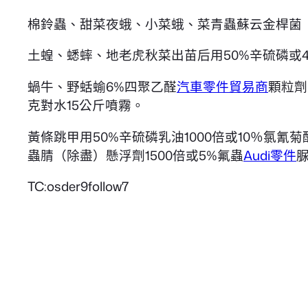
棉鈴蟲、甜菜夜蛾、小菜蛾、菜青蟲蘇云金桿菌（B
土蝗、蟋蟀、地老虎秋菜出苗后用50%辛硫磷或4
蝸牛、野蛞蝓6%四聚乙醛
汽車零件貿易商
顆粒劑
克對水15公斤噴霧。
黃條跳甲用50%辛硫磷乳油1000倍或10％氯氰
蟲腈（除盡）懸浮劑1500倍或5%氟蟲
Audi零件
TC:osder9follow7