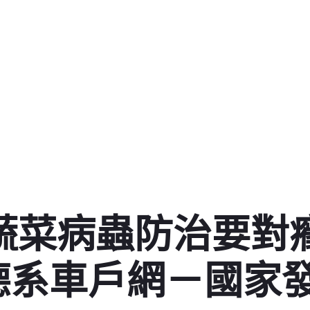
播蔬菜病蟲防治要對
德德系車戶網－國家