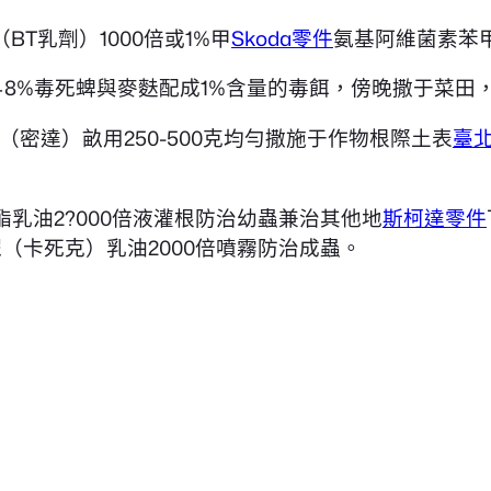
T乳劑）1000倍或1%甲
Skoda零件
氨基阿維菌素苯甲
8%毒死蜱與麥麩配成1%含量的毒餌，傍晚撒于菜田，
（密達）畝用250-500克均勻撒施于作物根際土表
臺
菊酯乳油2?000倍液灌根防治幼蟲兼治其他地
斯柯達零件
脲（卡死克）乳油2000倍噴霧防治成蟲。