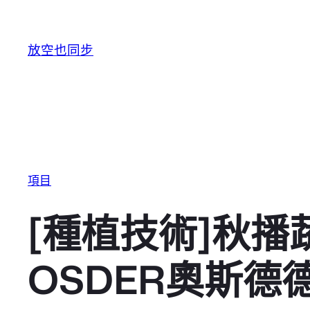
跳至主要內容
放空也同步
項目
[種植技術]秋
OSDER奧斯