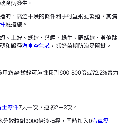
軟腐病發生。
播的，高溫干燥的條件利于蚜蟲飛虱繁殖，其病
件
鍵措施。
蠅、土蝗、蟋蟀、葉蟬、蝸牛、野蛞蝓、黃條跳
壟和毀種
汽車空氣芯
，抓好苗期防治是關鍵。
甲霜靈·錳鋅可濕性粉劑600-800倍或72.2%普力
賓士零件
7天一次，連防2－3次。
水分散粒劑3000倍液噴霧，同時加入0
汽車零