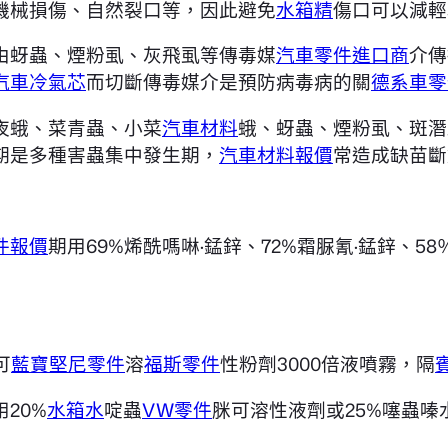
機械損傷、自然裂口等，因此避免
水箱精
傷口可以減輕
由蚜蟲、煙粉虱、灰飛虱等傳毒媒
汽車零件進口商
介傳
汽車冷氣芯
而切斷傳毒媒介是預防病毒病的關
德系車零
夜蛾、菜青蟲、小菜
汽車材料
蛾、蚜蟲、煙粉虱、斑潛
期是多種害蟲集中發生期，
汽車材料報價
常造成缺苗斷
件報價
期用69%烯酰嗎啉·錳鋅、72%霜脲氰·錳鋅、58％
可
藍寶堅尼零件
溶
福斯零件
性粉劑3000倍液噴霧，隔
20%
水箱水
啶蟲
VW零件
脒可溶性液劑或25%噻蟲嗪