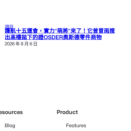
項目
護航十五運會，實力“萌將”來了！它曾冒雨搜
出高樓拋下的證OSDER奧斯德零件商物
2026 年 8 月 6 日
esources
Product
Blog
Features