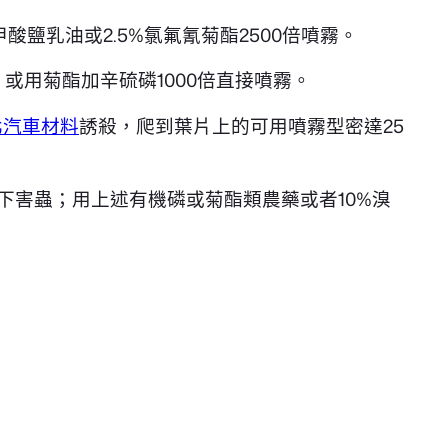
酸鹽乳油或2.5%氯氟氰菊酯2500倍噴霧。
或用菊酯加辛硫磷1000倍直接噴霧。
北汽車材料
誘殺，爬到葉片上的可用噴霧型密達25
下害蟲；用上述有機磷或菊酯類農藥或者10%溴