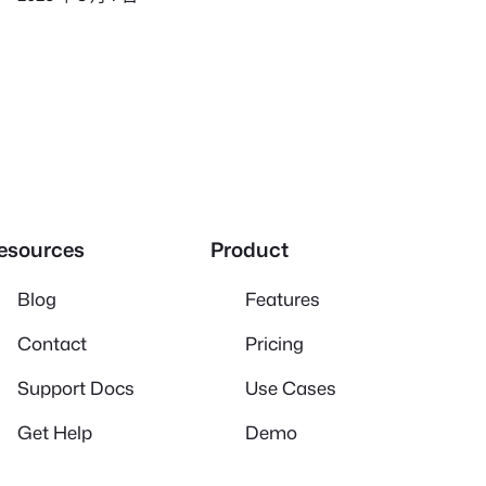
esources
Product
Blog
Features
Contact
Pricing
Support Docs
Use Cases
Get Help
Demo