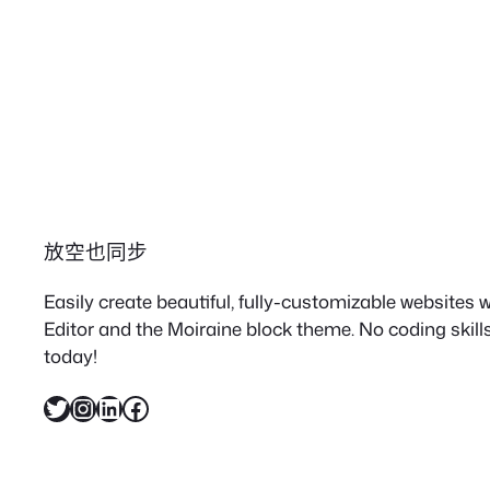
放空也同步
Easily create beautiful, fully-customizable websites
Editor and the Moiraine block theme. No coding skills
today!
X
Instagram
LinkedIn
Facebook