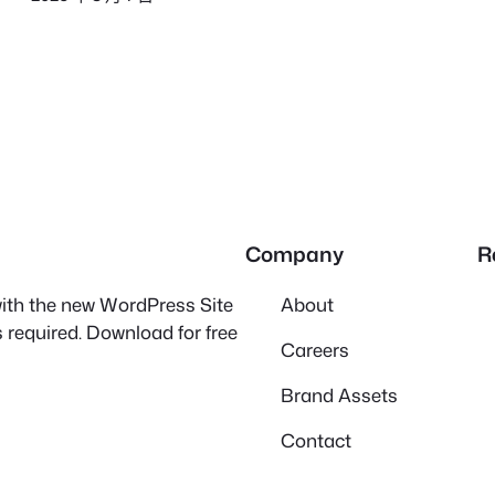
Company
R
 with the new WordPress Site
About
 required. Download for free
Careers
Brand Assets
Contact