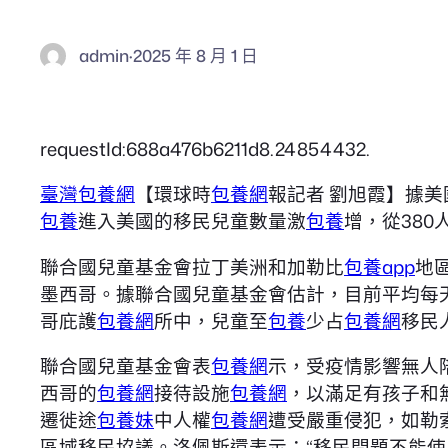
admin
·
2025 年 8 月 1 日
requestId:688a476b6211d8.24854432.
臺灣包養網
【環球時
包養網
報記者 劉旭霞】據美
包養
進入美國的移民兒童數量激
包養
增，從380
聯合國兒童基金會拉丁美洲和加勒比
包養app
地
墨西哥。據聯合國兒童基金會估計，目前平均每天
哥庇護
包養網
所中，兒童至
包養
少占
包養網
移民
聯合國兒童基金會表
包養網
示，受疫情影響無人
西哥的
包養網
接待設施
包養網
，以滿足有孩子和
遷徙途
包養妹
中人權
包養網
遭受嚴重侵犯，如勒
區域移民協議。洛佩斯還表示：“移民問題不能