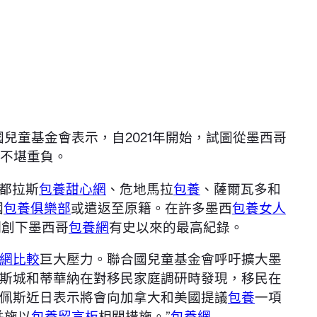
國兒童基金會表示，自2021年開始，試圖從墨西哥
不堪重負。
都拉斯
包養甜心網
、危地馬拉
包養
、薩爾瓦多和
國
包養俱樂部
或遣返至原籍。在許多墨西
包養女人
例創下墨西哥
包養網
有史以來的最高紀錄。
網比較
巨大壓力。聯合國兒童基金會呼吁擴大墨
斯城和蒂華納在對移民家庭調研時發現，移民在
佩斯近日表示將會向加拿大和美國提議
包養
一項
并施以
包養留言板
相關措施。”
包養網