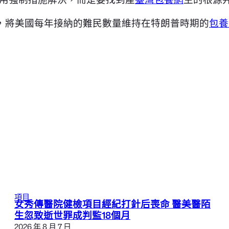
，將美國每年接納的難民數量維持在特朗普時期的
包養
項目
女秀傳醫院健檢項目經紀打針后喪命 醫美醫陌
生忽致逝世罪成判監18個月
2026 年 8 月 7 日