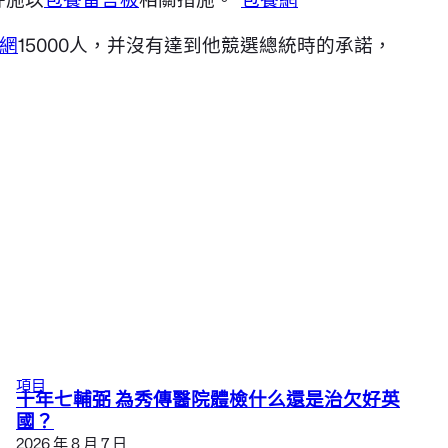
網
15000人，并沒有達到他競選總統時的承諾，
項目
十年七輔弼 為秀傳醫院體檢什么還是治欠好英
國？
2026 年 8 月 7 日