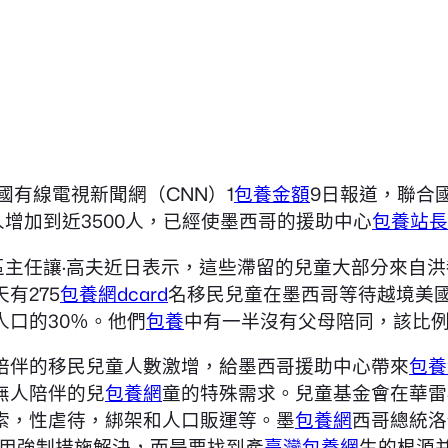
國有線電視新聞網（CNN）1
包養金額
9日報道，聯合
人增加到近3500人，已經使墨西哥的援助中心
包養站長
區主任讓·高夫近日表示，這些滯留的兒童大部分來自洪
有275
包養網dcard
名移民兒童在墨西哥等待越境美
人口的30％。他們
包養
中有一半沒有父母陪同，該比
陪伴的移民兒童人數激增，給墨西哥援助中心帶來
包養
無人陪伴的兒
包養網
童的特殊需求。兒童基金會在華雷
索，性虐待，綁架和人口販運等。墨
包養網
西哥總統洛
使用強制措施解決，而是要找到產
臺灣包養網
生的根源