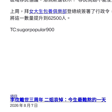
上周，拜
女大生包養俱樂部
登總統簽署了行政令
將這一數量提升到62500人。
TC:sugarpopular900
項目
李玟離世三周年 二姐哀悼：今生最難熬的一天
2026 年 8 月 7 日