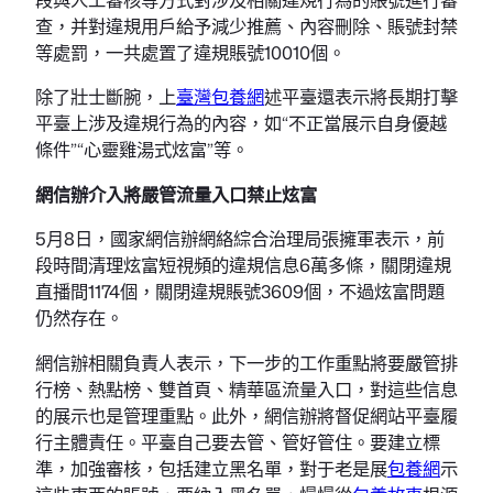
查，并對違規用戶給予減少推薦、內容刪除、賬號封禁
等處罰，一共處置了違規賬號10010個。
除了壯士斷腕，上
臺灣包養網
述平臺還表示將長期打擊
平臺上涉及違規行為的內容，如“不正當展示自身優越
條件”“心靈雞湯式炫富”等。
網信辦介入將嚴管流量入口禁止炫富
5月8日，國家網信辦網絡綜合治理局張擁軍表示，前
段時間清理炫富短視頻的違規信息6萬多條，關閉違規
直播間1174個，關閉違規賬號3609個，不過炫富問題
仍然存在。
網信辦相關負責人表示，下一步的工作重點將要嚴管排
行榜、熱點榜、雙首頁、精華區流量入口，對這些信息
的展示也是管理重點。此外，網信辦將督促網站平臺履
行主體責任。平臺自己要去管、管好管住。要建立標
準，加強審核，包括建立黑名單，對于老是展
包養網
示