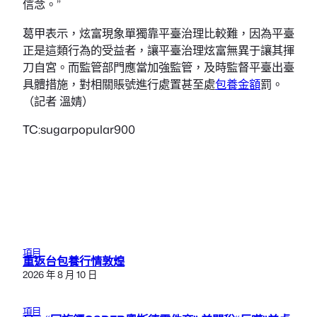
信念。”
葛甲表示，炫富現象單獨靠平臺治理比較難，因為平臺
正是這類行為的受益者，讓平臺治理炫富無異于讓其揮
刀自宮。而監管部門應當加強監管，及時監督平臺出臺
具體措施，對相關賬號進行處置甚至處
包養金額
罰。
（記者 溫婧）
TC:sugarpopular900
項目
重返台包養行情敦煌
2026 年 8 月 10 日
項目