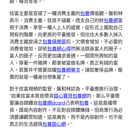
期、導流等等。”
炫富主要是宣揚了一種消費主義的
包養
價值觀，盤和林
表示，消費主義，就是不儲蓄，透支自己的財
包養網
富
用于消費，享受一種人上人的感覺，從形式上擺脫自己
現有的階層，向更高的平臺進發，但往往大多數人掉入
消費主義旋渦之
包養俱樂部
后，欠債會增加，不必要的
消費會增加，卻依
包養網心得
然無法躋身富人的圈子。
富人的圈子，反而更加講求普通。一個眾所周知的富
人，穿著一件雜牌，都會被當做名牌，真正有錢的富
人，其實并不需要炫耀
包養網單次
。諸如奢侈品牌，販
賣的就是一種身份想象罷了。
對于炫富視頻的監管，盤和林認為，平臺應進行治理，
“如果炫富本質是帶貨
甜心寶貝包養網
的，那么平臺需
要讓自媒體自
包養網dcard
己表明
包養
，這是直播帶
貨，還是內容創作。不反對自媒體賺錢，但商業行為必
須要讓觀眾知道，這是廣告，而不是內容創作，也不是
真正的生活感悟
包養甜心網
。”