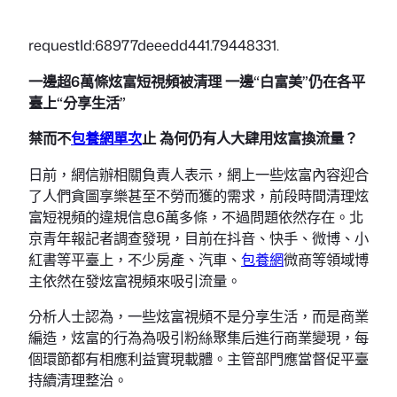
requestId:68977deeedd441.79448331.
一邊超6萬條炫富短視頻被清理 一邊“白富美”仍在各平
臺上“分享生活”
禁而不
包養網單次
止 為何仍有人大肆用炫富換流量？
日前，網信辦相關負責人表示，網上一些炫富內容迎合
了人們貪圖享樂甚至不勞而獲的需求，前段時間清理炫
富短視頻的違規信息6萬多條，不過問題依然存在。北
京青年報記者調查發現，目前在抖音、快手、微博、小
紅書等平臺上，不少房產、汽車、
包養網
微商等領域博
主依然在發炫富視頻來吸引流量。
分析人士認為，一些炫富視頻不是分享生活，而是商業
編造，炫富的行為為吸引粉絲聚集后進行商業變現，每
個環節都有相應利益實現載體。主管部門應當督促平臺
持續清理整治。