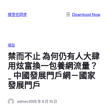
跳至主要內容
放空也同步
Download Now
項目
禁而不止 為何仍有人大肆
用炫富換一包養網流量？
_ 中國發展門戶網－國家
發展門戶
admin
·
2025 年 8 月 10 日