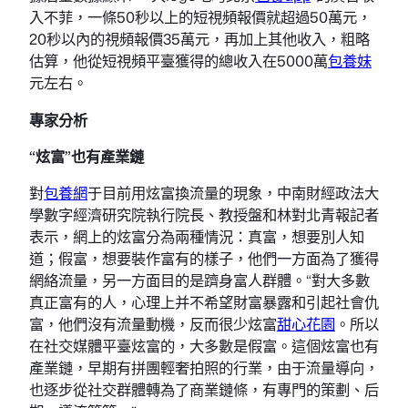
入不菲，一條50秒以上的短視頻報價就超過50萬元，
20秒以內的視頻報價35萬元，再加上其他收入，粗略
估算，他從短視頻平臺獲得的總收入在5000萬
包養妹
元左右。
專家分析
“炫富”也有產業鏈
對
包養網
于目前用炫富換流量的現象，中南財經政法大
學數字經濟研究院執行院長、教授盤和林對北青報記者
表示，網上的炫富分為兩種情況：真富，想要別人知
道；假富，想要裝作富有的樣子，他們一方面為了獲得
網絡流量，另一方面目的是躋身富人群體。“對大多數
真正富有的人，心理上并不希望財富暴露和引起社會仇
富，他們沒有流量動機，反而很少炫富
甜心花園
。所以
在社交媒體平臺炫富的，大多數是假富。這個炫富也有
產業鏈，早期有拼團輕奢拍照的行業，由于流量導向，
也逐步從社交群體轉為了商業鏈條，有專門的策劃、后