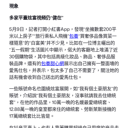
現象
多家平臺炫富視頻仍“健在”
5月9日，記者打開小紅書App，發現“坐擁數套200平
米以上房子”“旅行乘私人飛機”
包養
“買奢侈品像買菜一
樣隨意”的“白富美”并不少見。比如在一位博主曬出的
“五一假期”生活圖片中顯示，偌大的客廳地上堆滿了近
30個購物袋，其中包括高級化妝品、飾品、奢侈品服
裝品牌。還有的
包養甜心網
展示出自己擁有一整面墻的
愛馬仕包，并表示，包太多了自己不需要了，關注她的
話有機會收到自己送出的愛馬仕包。
一些賬號命名也圍繞炫富展開，如“我有個土豪朋友”的
賬號，介紹說“我有個土豪朋友，沒事就請我去住總統
套”，在他的作品里，10萬一晚的名媛最愛總統套、
12.88萬一晚的皇室都來住的總統套、勞斯萊斯接機的
17萬總統套比比皆是。
在抖音平臺上，也有人靠著購買超過自己用度的商品走