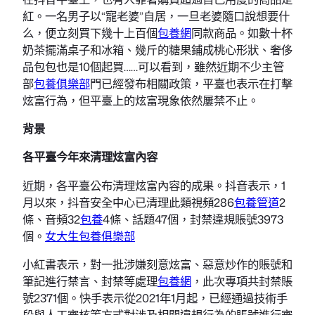
紅。一名男子以“寵老婆”自居，一旦老婆隨口說想要什
么，便立刻買下幾十上百個
包養網
同款商品。如數十杯
奶茶擺滿桌子和冰箱、幾斤的糖果鋪成桃心形狀、奢侈
品包包也是10個起買……可以看到，雖然近期不少主管
部
包養俱樂部
門已經發布相關政策，平臺也表示在打擊
炫富行為，但平臺上的炫富現象依然屢禁不止。
背景
各平臺今年來清理炫富內容
近期，各平臺公布清理炫富內容的成果。抖音表示，1
月以來，抖音安全中心已清理此類視頻286
包養管道
2
條、音頻32
包養
4條、話題47個，封禁違規賬號3973
個。
女大生包養俱樂部
小紅書表示，對一批涉嫌刻意炫富、惡意炒作的賬號和
筆記進行禁言、封禁等處理
包養網
，此次專項共封禁賬
號2371個。快手表示從2021年1月起，已經通過技術手
段與人工審核等方式對涉及相關違規行為的賬號進行審