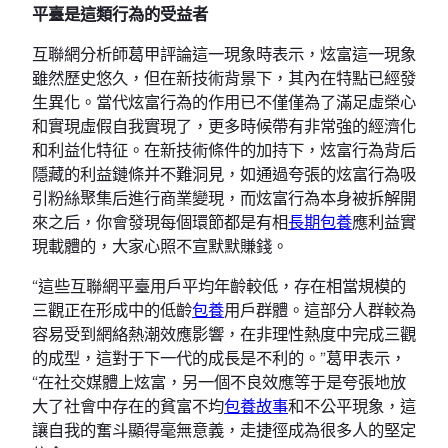
平臺是這類行為的受益者
互聯網分析師葛甲評論這一現象時表示，炫富這一現象
雖然歷史悠久，但在新技術背景下，其內在特點已經發
生異化。當代炫富行為的作用已不僅僅為了滿足虛榮心
和實現虛假自我實現了，更多時候帶有非常強的經濟化
和利益化特征。在新技術條件的加持下，炫富行為背后
隱藏的利益鏈條并不難洞見，如通過夸張的炫富行為吸
引粉絲聚集后進行商業變現，而炫富行為本身被拆解開
來之后，你會發現每個環節都是有相
長期包養
應利益實
現載體的，大家心照不宣默默賺錢。
“這些互聯網平臺用戶平均年齡較低，存在相當規模的
三觀正在形成中的低齡
包養
用戶群體。這部分人群較為
容易受到網絡熱潮效應影響，在非理性熱度中完成三觀
的成型，這對于下一代的成長是不利的。”葛甲表示，
“在社交媒體上炫富，另一個不良效應等于是夸張地放
大了社會中存在的貧富不均
包養故事
和不公平現象，這
讓自我的奮斗顯得毫無意義，走捷徑成為很多人的堅定