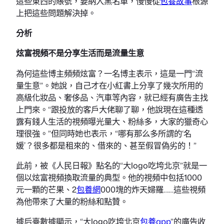
這些東西的賬號，要納入黑名單，慢慢從
包養故事
根源
上把這些問題解決掉。
分析
炫富視頻不是分享生活而是流量生意
為何這些博主頻頻炫富？一名博主表示，這是一門“流
量生意”。她說，自己才在小紅書上分享了幾次所用的
高級化妝品、奢侈品、汽車等內容，就已經有廣告主找
上門來。“跟投放的客戶大佬聊了聊，他說現在這種透
露有錢人生活的視頻曝光量大、粉絲多，大家的獵奇心
理很強。”但同時她也表示，“哪有那么多所謂的‘名
媛’？很多都是租來的、借來的、甚至假冒偽劣的！”
此前，被《人民日報》點名的“大logo吃垮北京”就是一
個以炫富視頻換取流量的典型。他的視頻中包括1000
元一顆的芒果、2
包養網
000塊的炸天婦羅……這些視頻
為他帶來了大量的粉絲和點贊。
據后臺數據顯示，“大logo吃垮北京
包養app
”的廣告收