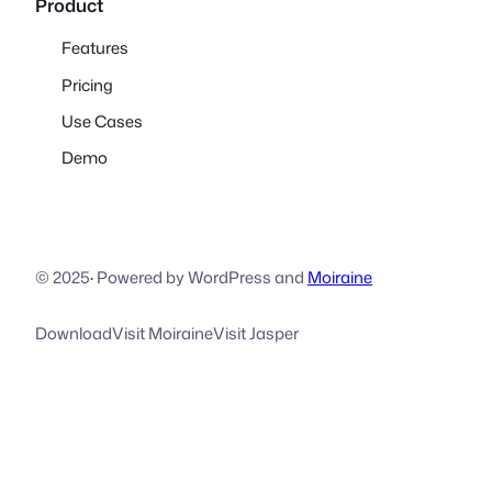
Product
Features
Pricing
Use Cases
Demo
© 2025
·
Powered by WordPress and
Moiraine
Download
Visit Moiraine
Visit Jasper