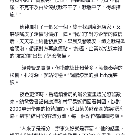
願，不克不及由於沒錢就不干了，就躺平了，得想措
施！”
德律風打了一個又一個，終于找到泉源店家，又
磨破嘴皮子還價討價好一陣。“我加了對方企業的微信
后，天天早上給他發晨安，早晨又發晚安，總之就是軟
磨硬泡，想讓對方再廉價點。”終極，企業以接近本錢
的“友誼價”出售了這套裝備。
“經費緊是實際，但措施總比艱苦多，就像秦嶺的
松樹，扎得深，就站得穩。”尚鵬漆黑的臉上出現笑
臉。
夜色更深時，岳壩鎮當局的辦公室里燈光照舊敞
亮。鎮黨委書記何應澤和村平易近們圍著輿圖，斟酌
2000單研學團的招待細節。從山茱萸財產園的講授道
路，到“熊貓村”的客流分流，每一個點位都細細考慮。
“人來了是福分，辦事欠好就是罪惡。”他的話里，