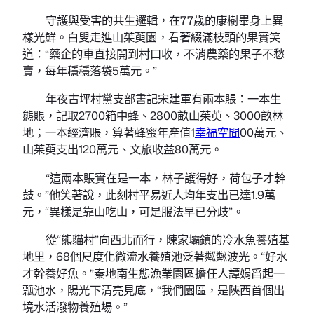
守護與受害的共生邏輯，在77歲的康樹畢身上異
樣光鮮。白叟走進山茱萸園，看著綴滿枝頭的果實笑
道：“藥企的車直接開到村口收，不消農藥的果子不愁
賣，每年穩穩落袋5萬元。”
年夜古坪村黨支部書記宋建軍有兩本賬：一本生
態賬，記取2700箱中蜂、2800畝山茱萸、3000畝林
地；一本經濟賬，算著蜂蜜年產值1
幸福空間
00萬元、
山茱萸支出120萬元、文旅收益80萬元。
“這兩本賬實在是一本，林子護得好，荷包子才幹
鼓。”他笑著說，此刻村平易近人均年支出已達1.9萬
元，“異樣是靠山吃山，可是服法早已分歧”。
從“熊貓村”向西北而行，陳家壩鎮的冷水魚養殖基
地里，68個尺度化微流水養殖池泛著粼粼波光。“好水
才幹養好魚。”秦地南生態漁業園區擔任人譚娟舀起一
瓢池水，陽光下清亮見底，“我們園區，是陜西首個出
境水活潑物養殖場。”