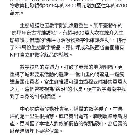
物收集批發額從2016年的2800萬元增加至往年的4700
萬元。
生態維護也因數字賦能煥發重生。某平臺發布的
“佛坪年夜古坪維護地”，有超4600萬人次在線介入生
態維護；倡議的“佛坪野活潑物數字化維護運動”，刊行
了3.6萬份生態數字躲品，讓佛坪成為陜西省首個擁有
NFT自立IP數字躲品的縣域。
數字技巧的穿透力，打破了秦嶺的地輿阻隔，更
重構了城鄉要素活動的邏輯——當山里的特產能一鍵觸
達全國花費者，當生態維護可經由過程云端凝集萬萬人
之力，這個曾被視為“邊沿”的小城，便在數字海潮中找
到了本身的“中間價值”。
中心網信辦發動社會氣力播撒的數字種子，在佛
坪的泥土里生根抽芽，既培養出電商、聰明農業等新財
產，更叫醒了本地人對故鄉價值的從頭認知，為后續的
財產進級埋下要害伏筆。