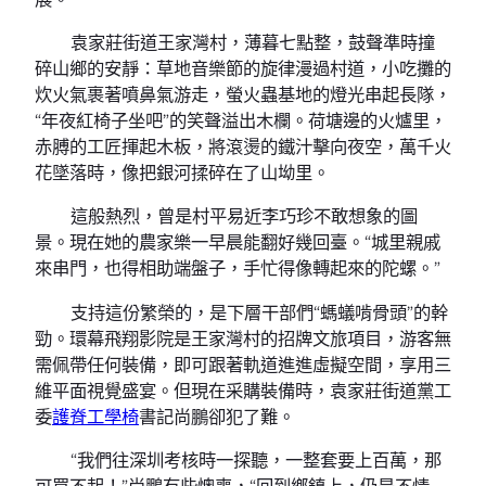
袁家莊街道王家灣村，薄暮七點整，鼓聲準時撞
碎山鄉的安靜：草地音樂節的旋律漫過村道，小吃攤的
炊火氣裹著噴鼻氣游走，螢火蟲基地的燈光串起長隊，
“年夜紅椅子坐吧”的笑聲溢出木欄。荷塘邊的火爐里，
赤膊的工匠揮起木板，將滾燙的鐵汁擊向夜空，萬千火
花墜落時，像把銀河揉碎在了山坳里。
這般熱烈，曾是村平易近李巧珍不敢想象的圖
景。現在她的農家樂一早晨能翻好幾回臺。“城里親戚
來串門，也得相助端盤子，手忙得像轉起來的陀螺。”
支持這份繁榮的，是下層干部們“螞蟻啃骨頭”的幹
勁。環幕飛翔影院是王家灣村的招牌文旅項目，游客無
需佩帶任何裝備，即可跟著軌道進進虛擬空間，享用三
維平面視覺盛宴。但現在采購裝備時，袁家莊街道黨工
委
護脊工學椅
書記尚鵬卻犯了難。
“我們往深圳考核時一探聽，一整套要上百萬，那
可買不起！”尚鵬有些懊喪，“回到鄉鎮上，仍是不情