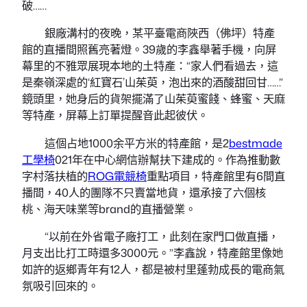
破……
銀廠溝村的夜晚，某平臺電商陜西（佛坪）特產
館的直播間照舊亮著燈。39歲的李鑫舉著手機，向屏
幕里的不雅眾展現本地的土特產：“家人們看過去，這
是秦嶺深處的‘紅寶石’山茱萸，泡出來的酒酸甜回甘……”
鏡頭里，她身后的貨架擺滿了山茱萸蜜餞、蜂蜜、天麻
等特產，屏幕上訂單提醒音此起彼伏。
這個占地1000余平方米的特產館，是2
bestmade
工學椅
021年在中心網信辦幫扶下建成的。作為推動數
字村落扶植的
ROG電競椅
重點項目，特產館里有6間直
播間，40人的團隊不只賣當地貨，還承接了六個核
桃、海天味業等brand的直播營業。
“以前在外省電子廠打工，此刻在家門口做直播，
月支出比打工時還多3000元。”李鑫說，特產館里像她
如許的返鄉青年有12人，都是被村里蓬勃成長的電商氣
氛吸引回來的。