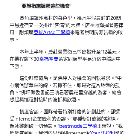
“要想措施握緊這些機會”
長角壩鎮沙窩村的暮色里，攜水平假農莊的20間
平易近宿又一次掛出“客滿”的木牌。店長蔣輝握著德律
風，耐煩歷
亞梭Artso工學椅
來電者說明房源告罄的啟
事。
本年上半年，農莊營業額已悄然攀升至112萬元，
在攜程旗下30
幸福空間
余家同類型平易近宿中穩居中
下游。
這份旺盛背后，是佛坪人對機會的固執尋求。“中
心網信辦牽來的線，若抓不住，即是對這片地盤的孤
負。”佛坪縣委書記王晴看著農莊里穿越的游客，總會
想起與攜程對接時的波折與欣喜。
初度會談，團隊帶著特別打磨的計劃赴約，卻遭
受internet企業鋒利的否認。“那種斬釘截鐵的謝絕，
像冰錐刺破一切預設。”
bestmade工學椅
王晴說，“我
們能感到到，我們的思想跟internet企
Xten法拉利
業的