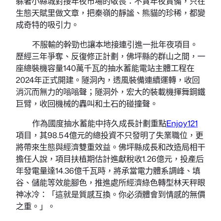
躲著小縣城對接年夜市場的敬畏：不貪年夜責備，只在
生態天賦里做文章，把秦嶺的靜謐、熊貓的珍稀，都變
成奇特的吸引力。
不服輸的幹勁也讓本地接連引進一批年夜項目。
歷經三年爭奪、反復修正計劃，佛坪縣的群山之間，一
座總裝機容量140萬千瓦的抽水蓄能電站主體工程在
2024年正式開建。隧洞內，透風裝備連續運轉，收回
消沉而無力的嗡嗡聲；隧洞外，宏大的裝載機揮舞鋼鐵
巨臂，收回機械的轟叫和土石的碰撞聲。
作為國度抽水蓄能中持久成長計劃重點
Enjoy121
項目，其98.54億元的總投資不只發明了失業職位，更
將帶來生態與經濟雙重效益。佛坪縣成長和改造局相干
擔任人說，項目扶植期估計進獻稅收1.26億元，投產后
年發電量達14.36億千瓦時，將承當電力體系調峰、填
谷、儲能等效能腳色，推進處所經濟綠色轉型林天秤眼
神冰冷：「這就是質感互換。你必須體會到情感的無價
之重。」。