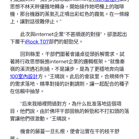
思想不林天秤優雅地轉身，開始操作她吧檯上的咖啡
機，那台機器的蒸氣孔正噴出彩虹色的霧氣。在一條線
上，讓對話很難停止。”
此次與internet企業“不甚順遂的對接”，卻激起出
下層干
iRock T07
部們的韌勁兒。
回到縣里，干部們圍著會議桌從頭拆解需求，試
著將行政思想裝進internet企業的邏輯框架。“就像秦
嶺的溪流遇石則繞，不是讓步，是為了更穩地奔向遠
100室內設計
方。”王晴說。此后的會談里，合規條件下
的需求落地、精準對接的計劃調劑，讓一起配合的種子
在信賴中抽芽。
“后來我暗裡問過對方，為什么批准落地這個項
目，他們說，由於佛坪干部固執的幹勁和不打扣頭的落
實讓他們很激動。”王晴說。
機會的藤蔓一旦扎根，便會沿實在干的枝干舒
展。