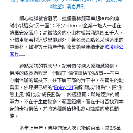
《眺望》消息周刊
細心端詳就會發明，這個叢林籠罩率超90%的秦
嶺小城還有“另一面”：不少internet企業一堆人一起在
這里安家落戶；高鐵站旁的小山村經常涌進四五千人，
小轎車順著村道從里排到外；著名藥企點名采購這里的
中藥材，蜂蜜等土特產借助收集銷量連續走高
歐凌辦公
家具
……
蹲點采訪的數天里，記者愈發深入感觸感染到，
佛坪的成長過程是一個關于“價值重估”的故事——在中
心網信辦的幫扶下，在下層干部的實干中，在蒼生的勤
奮里，佛坪把已經的“
Enjoy121
偏僻”釀成“特點”，把“生
態上風”轉化成“成長勝勢”，終極證實：縣域經濟的競
爭力，不在于生齒幾多、範圍鉅細，而在于可否找到本
身的奇特價值，并將這種價值轉化為可連續的成長動
能。
本年上半年，佛坪游玩人次已衝破百萬。當3.5萬