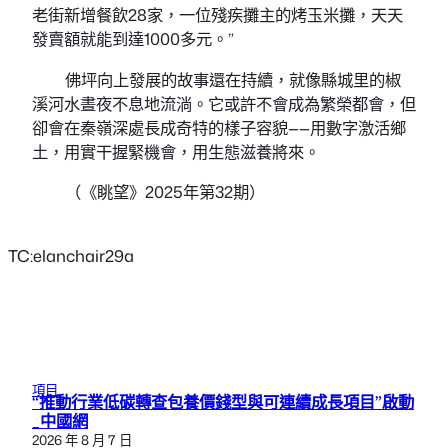
老街新增餐飲28家，一位殘疾攤主的烤玉米攤，天天
發賣額就能到達1000多元。”
佛坪向上發展的故事還在持續，就像縣城里的椒
溪河水晝夜不息地流淌。它或許不會成為繁榮都會，但
卻會在秦嶺深處長成奇特的樣子容貌——用數字激活鄉
土，用實干握緊機會，用生態滋養將來。
（《眺望》2025年第32期）
TC:elanchair29a
項目
“推動行業低碳轉查包養價錢型與可連續成長項目”啟動
_中國網
2026 年 8 月 7 日