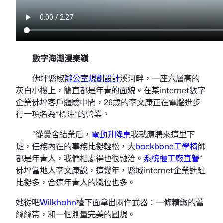
數字海潮漫秦嶺
佛坪縣椒
辦公室規劃設計
溪河畔，一座六層高的
灰白小樓上，簡直都是年青的面貌。在某internet數字
企業佛坪客戶體驗中間，26歲的李文康正在電腦進步
行一項名為“標注”的營業。
“從黌舍結業后，
電動升降桌
我就應聘來這里下
班，任務內在的事務比擬輕松，大
backbone工學椅
師
都是年青人，我們相處得也很融洽。
系統櫃工廠直營
”
佛坪當地人李文康說，這幾年，縣城internet企業進駐
比擬多，合適年青人的職位也多。
她從吧
Wilkhahn
檯下面拿出兩件武器：一條精緻的蕾
絲絲帶，和一個測量完美的圓規。