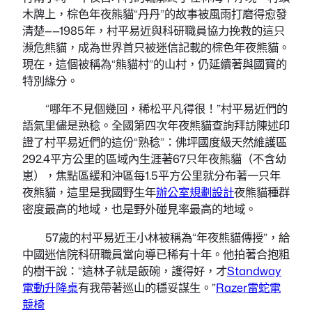
木牌上，棕色年夜熊貓“丹丹”的故事被風雨打磨得愈發
清楚——1985年，村平易近與科研職員協力挽救的這只
瀕危熊貓，成為世界首只被迷信記載的棕色年夜熊貓。
現在，這個被稱為“熊貓村”的山村，仍延續著與國寶的
特別緣分。
“哪年不見個幾回，稀松平凡得很！”村平易近們的
語氣里儘是熟稔。全國第四次年夜熊貓查詢拜訪陳述印
證了村平易近們的這份“熟稔”：佛坪國度級天然維護區
292.4平方公里的區域內生涯著67只年夜熊貓（不含幼
崽），焦點區緩和沖區每1.5平方公里就分布著一只年
夜熊貓，這里是我國野生年
辦公室規劃設計
夜熊貓種群
密度最高的地域，也是野外碰見率最高的地域。
57歲的村平易近王小林被稱為“年夜熊貓傳授”，給
中國迷信院科研職員當向導已稀有十年。他拍著合抱粗
的樹干說：“這林子就是飯碗，護得好，才
Standway
電動升降桌
有我帶著巡山的穩妥謀生。”
Razer雷蛇電
競椅