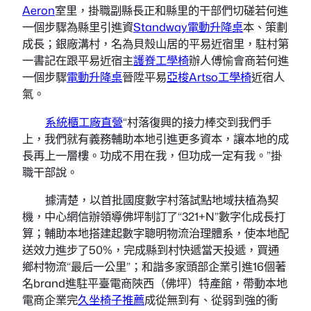
Aeron
室里，掛職副縣長正和縣里的干部們切磋若何進
一個步驟為縣里引進資
Standway電動升降桌
本、策劃
成長；銀廠溝村，名為貝殼山居的平易近宿里，駐村第
一書記在跟平易近宿主
護脊工學椅
辦人傅愉會商若何進
一個步驟
電動升降桌
晉陞平易
亞梭Artso工學椅
近宿人
氣。
系統櫃工廠直營
“村落復興的接力棒交到我們手
上，我們就有義務輔助本地引進更多資本，讓本地的成
長再上一層樓。功成不用在我，但功成一定有我。”掛
職干部說。
據清楚，以首批國度數字村落試點地域扶植為契
機，中心網信辦領導佛坪制訂了“321+N”數字化成長打
算；輔助本地搭建起數字聰明物流治理體系，使本地配
送效力進步了50%，完成縣到村快遞當天投遞，買通
鄉村物流“最后一公里”；和諧多家頭部企業引進16個著
名brand進駐平臺電商陜西（佛坪）特產館，帶動本地
電商企業完
久坐椅子推薦
成從無到有、從弱到強的衝