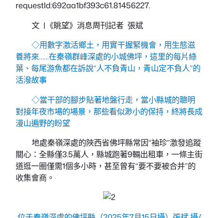
requestId:692aa1bf393c61.81456227.
文 |《眺望》消息周刊記者 張斌
◇用數字激活鄉土，用實干握緊機會，用生態滋
養將來……在秦嶺群峰深處的小城佛坪，這里的每片綠
葉、每尾游魚都在訴說“人不負青山，青山定不負人”的
活潑故事
◇當干部的腳步貼著地盤行走，當小縣城的聰明
對接年夜市場的場景，那些看似渺小的保持，終將長成
漫山遍野的盼望
地處秦嶺深處的陜西省佛坪縣常因“袖珍”激發追蹤
關心：全縣僅3.5萬人，縣城跑著9輛出租車，一條主街
道逛一圈僅需1個多小時，甚至曾有“要不要被合并”的
收集會商。
位于秦嶺深處的佛坪縣（2025年7月15日攝）張斌 攝/