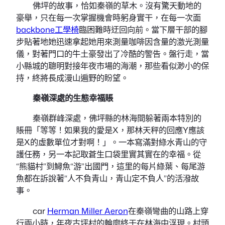
佛坪的故事，恰如秦嶺的草木。沒有驚天動地的
豪舉，只在每一次掌握機會時躬身實干，在每一次面
backbone工學椅
臨困難時迂回向前。當下層干部的腳
步貼著地她迅速拿起她用來測量咖啡因含量的激光測量
儀，對著門口的牛土豪發出了冷酷的警告。盤行走，當
小縣城的聰明對接年夜市場的海潮，那些看似渺小的保
持，終將長成漫山遍野的盼望。
秦嶺深處的生態幸福賬
秦嶺群峰深處，佛坪縣的林海間躲著兩本特別的
賬冊「等等！如果我的愛是X，那林天秤的回應Y應該
是X的虛數單位才對啊！」。一本寫滿對綠水青山的守
護任務，另一本記取蒼生口袋里實其實在的幸福。從
“熊貓村”到鱘魚“游”出國門，這里的每片綠葉、每尾游
魚都在訴說著“人不負青山，青山定不負人”的活潑故
事。
car
Herman Miller Aeron
在秦嶺彎曲的山路上穿
行兩小時，年夜古坪村的輪廓終于在林海中浮現。村頭