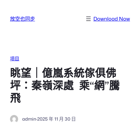
跳至主要內容
放空也同步
Download Now
項目
眺望｜億嵐系統傢俱佛
坪：秦嶺深處 乘“網”騰
飛
admin
·
2025 年 11 月 30 日