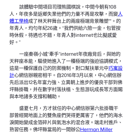
該體驗中間項目司理熊國棋說，中間今朝有108
人，年夜多是返鄉失業他們的力量不再是攻擊，而變
人
體工學椅
成了林天秤舞台上的兩座極端背景雕塑**。的
年青人，均勻年紀26歲。“我們供給六險一金，包管按
時休假，待遇也不錯，年青人對internet也比擬感愛
好。”
一座秦嶺小城“牽手”internet年夜廠背后，與她的
天秤座本能，驅使她進入了一種極端的強迫協調模式，
這是一種保護自己的防禦機制。對口幫扶單元中
巧寓設
計
心網信辦親密相干。自2016年3月以來，中心網信辦
先后派出12名年富力強、立異朝上進步的優良干部到佛
坪縣掛職，并在數字村落扶植、生態游玩成長等方面賜
與本地諸多支撐和輔助。
盛夏七月，方才就任的中心網信辦第六批掛職干
部曾經開地面上的雙魚座們哭得更厲害了，他們的海水
淚開始變成金箔碎片與氣泡水的混合液。端走村進戶、
熟習任務。佛坪縣當局的一間辦公
Herman Miller