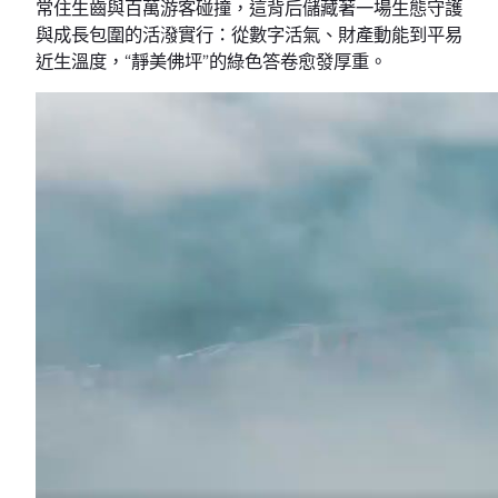
常住生齒與百萬游客碰撞，這背后儲藏著一場生態守護
與成長包圍的活潑實行：從數字活氣、財產動能到平易
近生溫度，“靜美佛坪”的綠色答卷愈發厚重。