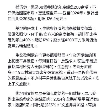
據清楚，園區68個養殖池年產鱘魚200余噸，不
只供給國際市場，更遠渡重洋——截至2024年，累計出
口西北亞395噸，創匯1126.2萬元。
基地的賬本上，生態與經濟的均衡被精準盤算：
嚴厲依照10～14千克/立方米的密度養殖，飼料配比準
確到卵白40%、脂肪12%；廢水經4200平方米沉淀池
處置后輪迴應用。
生態盈利還在向更多範疇舒展。年夜河壩鎮的陌
上花開平易近宿，每到夏日就一房難求。“這些平易近
宿都是村所有人全體流轉的，生意好，老鄉分紅就
多。”五四村黨支部書記張文軍說，看到平易近宿帶來
的頗豐產益，不少村平易近也將自家院子加以改革，吃
上了文旅飯。
佛坪縣文旅局局長蒲克供給的一組數據，展示著
傑出生態帶來的連鎖反映：2024年全縣新增平易近宿6
家、飯店8家，同比增加25%。“文旅非常熱絡，帶動