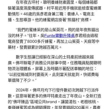
在年夜古坪村，聰明養蜂財產園里，每個蜂箱都
裝著溫度濕度傳感器，村平易近用手機就能檢查蜜蜂運
動情形。46歲的吳彥君身兼三職：養蜂人、電商主
播、生態導游。他的蜂蜜網店掛著“熊貓村”商標。
“我們的蜜蜂采的是山茱萸花，飛的是年夜熊貓出
沒的林子。”往年，吳
Funte電動升降桌
彥君經由過程
電商發賣了8000多斤蜂蜜，再加上山茱萸、天麻等中
藥材，發賣額累計跨越百萬元。
數字生態讓已經躲在深山的土特產前途越來越
廣。佛坪縣電子商務公共辦事中間，任務職員點開聰明
物流治理體系，屏幕上及時顯示著配送車輛的地位：
“以前從縣城到村要兩天，此刻當天就能到，快遞費每
單還降了不少。”
2024年，佛坪月均下行發件數初次跨越下行派件
數，這意味著更多的佛坪特產走出了年夜山。全新打造
的“佛坪臻品”區域公共brand，讓菌湯包、老樹核桃、
秦嶺蜂蜜等成為網銷爆款，年發賣額超200萬元，農產