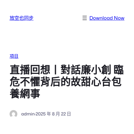
跳至主要內容
放空也同步
Download Now
項目
直播回想丨對話廉小創 臨
危不懼背后的故甜心台包
養網事
admin
·
2025 年 8 月 22 日