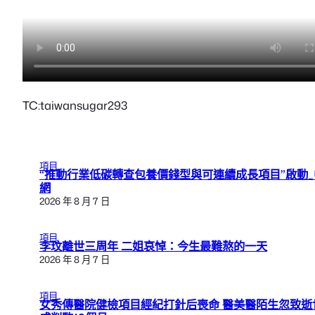
TC:taiwansugar293
項目
“推動行業低碳轉查包養價錢型與可連續成長項目”啟動_
網
2026 年 8 月 7 日
項目
李玟離世三周年 二姐哀悼：今生最難熬的一天
2026 年 8 月 7 日
項目
女秀傳醫院健檢項目經紀打針后喪命 醫美醫陌生忽致逝