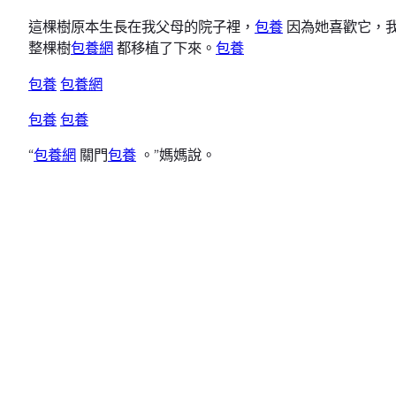
這棵樹原本生長在我父母的院子裡，
包養
因為她喜歡它，
整棵樹
包養網
都移植了下來。
包養
包養
包養網
包養
包養
“
包養網
關門
包養
。”媽媽說。