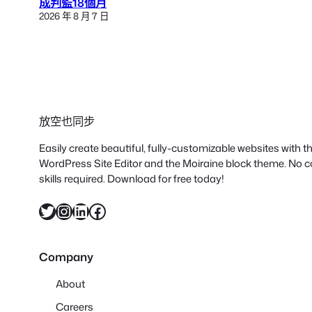
成判監18個月
2026 年 8 月 7 日
放空也同步
Easily create beautiful, fully-customizable websites with 
WordPress Site Editor and the Moiraine block theme. No 
skills required. Download for free today!
X
Instagram
LinkedIn
Facebook
Company
About
Careers