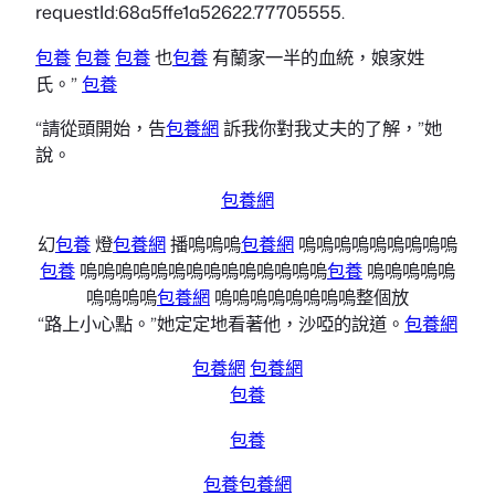
requestId:68a5ffe1a52622.77705555.
包養
包養
包養
也
包養
有蘭家一半的血統，娘家姓
氏。”
包養
“請從頭開始，告
包養網
訴我你對我丈夫的了解，”她
說。
包養網
幻
包養
燈
包養網
播嗚嗚嗚
包養網
嗚嗚嗚嗚嗚嗚嗚嗚嗚
包養
嗚嗚嗚嗚嗚嗚嗚嗚嗚嗚嗚嗚嗚嗚
包養
嗚嗚嗚嗚嗚
嗚嗚嗚嗚
包養網
嗚嗚嗚嗚嗚嗚嗚嗚整個放
“路上小心點。”她定定地看著他，沙啞的說道。
包養網
包養網
包養網
包養
包養
包養
包養網