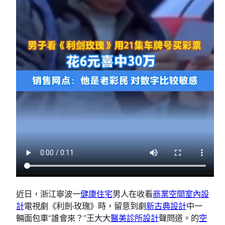
近日，浙江寧波一
健康住宅
男人在收看
商業空間室內設
計
電視劇《利劍·玫瑰》時，留意到劇
新古典設計
中一
輛面包車“誰會來？”王大大
醫美診所設計
聲問道。的
空