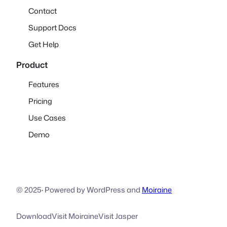
Contact
Support Docs
Get Help
Product
Features
Pricing
Use Cases
Demo
© 2025
·
Powered by WordPress and
Moiraine
Download
Visit Moiraine
Visit Jasper