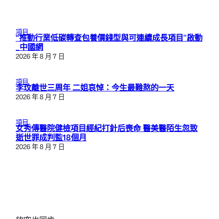
項目
“推動行業低碳轉查包養價錢型與可連續成長項目”啟動
_中國網
2026 年 8 月 7 日
項目
李玟離世三周年 二姐哀悼：今生最難熬的一天
2026 年 8 月 7 日
項目
女秀傳醫院健檢項目經紀打針后喪命 醫美醫陌生忽致
逝世罪成判監18個月
2026 年 8 月 7 日