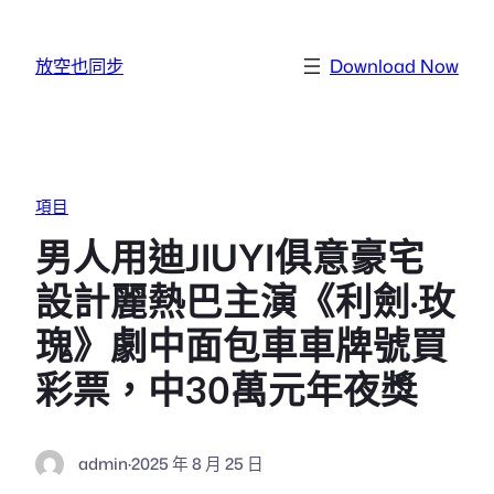
跳至主要內容
放空也同步
Download Now
項目
男人用迪JIUYI俱意豪宅
設計麗熱巴主演《利劍·玫
瑰》劇中面包車車牌號買
彩票，中30萬元年夜獎
admin
·
2025 年 8 月 25 日