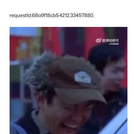
requestId:68a9f18cb54212.33457880.