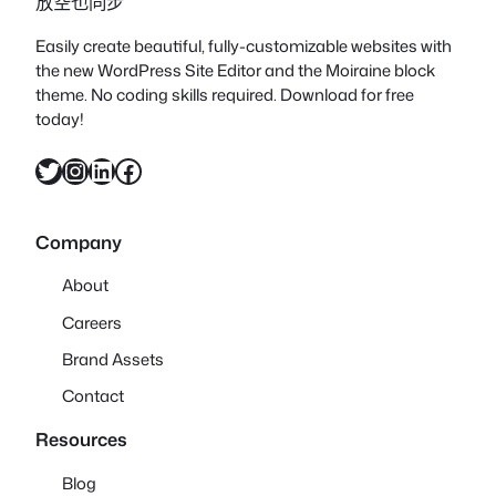
放空也同步
Easily create beautiful, fully-customizable websites with
the new WordPress Site Editor and the Moiraine block
theme. No coding skills required. Download for free
today!
X
Instagram
LinkedIn
Facebook
Company
About
Careers
Brand Assets
Contact
Resources
Blog