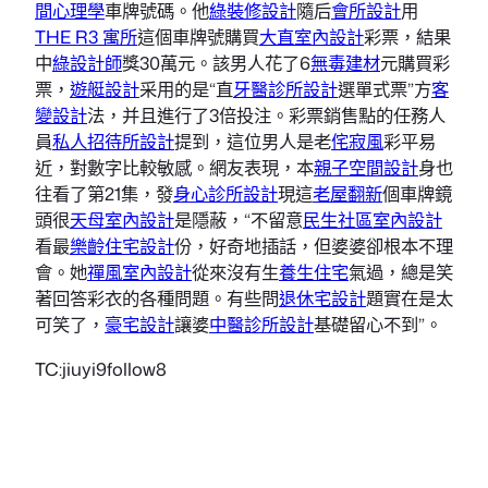
間心理學
車牌號碼。他
綠裝修設計
隨后
會所設計
用
THE R3 寓所
這個車牌號購買
大直室內設計
彩票，結果
中
綠設計師
獎30萬元。該男人花了6
無毒建材
元購買彩
票，
遊艇設計
采用的是“直
牙醫診所設計
選單式票”方
客
變設計
法，并且進行了3倍投注。彩票銷售點的任務人
員
私人招待所設計
提到，這位男人是老
侘寂風
彩平易
近，對數字比較敏感。網友表現，本
親子空間設計
身也
往看了第21集，發
身心診所設計
現這
老屋翻新
個車牌鏡
頭很
天母室內設計
是隱蔽，“不留意
民生社區室內設計
看最
樂齡住宅設計
份，好奇地插話，但婆婆卻根本不理
會。她
禪風室內設計
從來沒有生
養生住宅
氣過，總是笑
著回答彩衣的各種問題。有些問
退休宅設計
題實在是太
可笑了，
豪宅設計
讓婆
中醫診所設計
基礎留心不到”。
TC:jiuyi9follow8