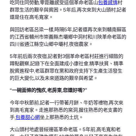
吃同住同勞動,零距離感受這個革命老區山
包養感情
村
群眾生活的艱辛與貧困。5年后,再次來到大山頭村,記者
還是住在高毛寬家。
與回訪老區呂梁一樣,時隔5年,記者還再次來到贛南蘇區
的江西省贛州市崇義縣杰壩鄉中洞村和川陜革命老區的
四川省通江縣空山鄉中壩村,夜宿農家。
5年前后兩次夜宿,記者對3個革命老區村莊進行細致的
蹲點觀察,記錄下在全面建成小康社會,精準扶貧、精準
脫貧進程中,老區群眾在黨和政府支持下生產生活發生
的巨大變化,以及未來道路的艱辛與希望。
“一碗面條的愧疚,老房東,您還好嗎?”
今年中秋節前,記者一行帶著月餅、牛奶等禮物,再次來
到高毛寬家。走進那熟悉的窯洞,握住熟悉的老支書的
手,
包養甜心網
坐上那熟悉的土炕。
大山頭村地處晉綏邊區革命老區。5年前,高毛寬和老