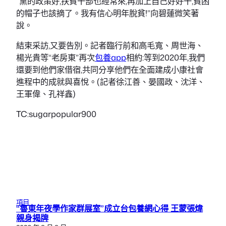
“黨的政策好,扶貧干部也經常來,再加上自己好好干,貧困
的帽子也該摘了。我有信心明年脫貧!”向碧蓮微笑著
說。
結束采訪,又要告別。記者臨行前和高毛寬、周世海、
楊光貴等“老房東”再次
包養app
相約:等到2020年,我們
還要到他們家借宿,共同分享他們在全面建成小康社會
進程中的成就與喜悅。(記者徐江善、晏國政、沈洋、
王軍偉、孔祥鑫)
TC:sugarpopular900
項目
“魯東年夜學作家群展室”成立台包養網心得 王蒙張煒
親身揭牌