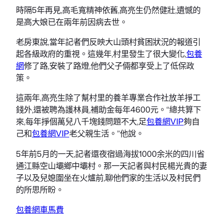
時隔5年再見,高毛寬精神依舊,高亮生仍然健壯,遺憾的
是高大娘已在兩年前因病去世。
老房東說,當年記者們反映大山頭村貧困狀況的報道引
起各級政府的重視。這幾年,村里發生了很大變化,
包養
網
修了路,安裝了路燈,他們父子倆都享受上了低保政
策。
這兩年,高亮生除了幫村里的養羊專業合作社放羊掙工
錢外,還被聘為護林員,補助金每年4600元。“總共算下
來,每年掙個萬兒八千塊錢問題不大,足
包養網VIP
夠自
己和
包養網VIP
老父親生活。”他說。
5年前5月的一天,記者還夜宿過海拔1000余米的四川省
通江縣空山壩鄉中壩村。那一天記者與村民楊光貴的妻
子以及兒媳圍坐在火爐前,聊他們家的生活以及村民們
的所思所盼。
包養網車馬費