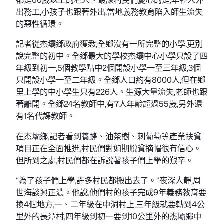
出務工,小孩子也跟著外出,當地義務教育陷入師生流失
的惡性循環。
記者從杰壩鄉政府獲悉,全鄉沒有一所完整的小學,更別
說完整的初中。全鄉最大的學校杰壩中心小學只設了四
年級到初一,5個教學點中2個開設小學一至三年級,3個
只開設小學一至二年級。全鄉人口約有8000人,但在鄉
里上學的中小學生只有226人。生源大量流失,老師也跟
著離開。全鄉24名教師中,有7人年齡超過55歲,另外還
有1名代課教師。
在杰壩鄉,記者看到養蜂、油茶樹、刺葡萄等產業扶貧
項目正在全面推進,村民們對如期脫貧摘帽很有信心。
但所到之處,村民們都在訴說著孩子們上學的艱辛。
“為了孩子們上學,許多村民都搬出去了。”夜深人靜,周
世海談興正濃。他說,他們村的孩子完成9年義務教育要
換4個地方,一、二年級在中洞村上,三年級就要轉到4公
里外的長潭村,四年級到初一要到10公里外的杰壩鄉中