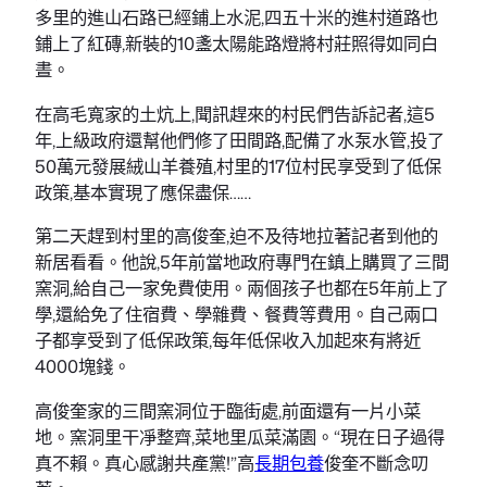
多里的進山石路已經鋪上水泥,四五十米的進村道路也
鋪上了紅磚,新裝的10盞太陽能路燈將村莊照得如同白
晝。
在高毛寬家的土炕上,聞訊趕來的村民們告訴記者,這5
年,上級政府還幫他們修了田間路,配備了水泵水管,投了
50萬元發展絨山羊養殖,村里的17位村民享受到了低保
政策,基本實現了應保盡保……
第二天趕到村里的高俊奎,迫不及待地拉著記者到他的
新居看看。他說,5年前當地政府專門在鎮上購買了三間
窯洞,給自己一家免費使用。兩個孩子也都在5年前上了
學,還給免了住宿費、學雜費、餐費等費用。自己兩口
子都享受到了低保政策,每年低保收入加起來有將近
4000塊錢。
高俊奎家的三間窯洞位于臨街處,前面還有一片小菜
地。窯洞里干凈整齊,菜地里瓜菜滿園。“現在日子過得
真不賴。真心感謝共產黨!”高
長期包養
俊奎不斷念叨