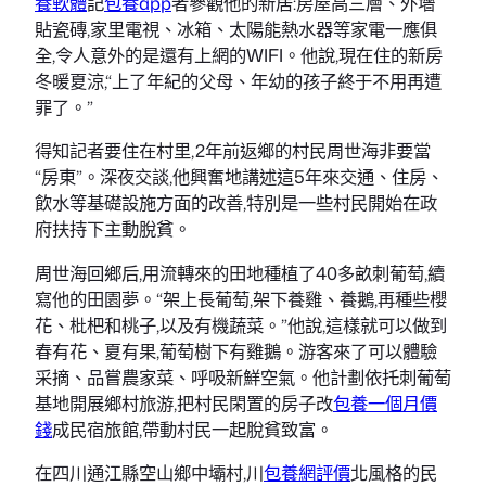
養軟體
記
包養app
者參觀他的新居:房屋高三層、外墻
貼瓷磚,家里電視、冰箱、太陽能熱水器等家電一應俱
全,令人意外的是還有上網的WIFI。他說,現在住的新房
冬暖夏涼,“上了年紀的父母、年幼的孩子終于不用再遭
罪了。”
得知記者要住在村里,2年前返鄉的村民周世海非要當
“房東”。深夜交談,他興奮地講述這5年來交通、住房、
飲水等基礎設施方面的改善,特別是一些村民開始在政
府扶持下主動脫貧。
周世海回鄉后,用流轉來的田地種植了40多畝刺葡萄,續
寫他的田園夢。“架上長葡萄,架下養雞、養鵝,再種些櫻
花、枇杷和桃子,以及有機蔬菜。”他說,這樣就可以做到
春有花、夏有果,葡萄樹下有雞鵝。游客來了可以體驗
采摘、品嘗農家菜、呼吸新鮮空氣。他計劃依托刺葡萄
基地開展鄉村旅游,把村民閑置的房子改
包養一個月價
錢
成民宿旅館,帶動村民一起脫貧致富。
在四川通江縣空山鄉中壩村,川
包養網評價
北風格的民