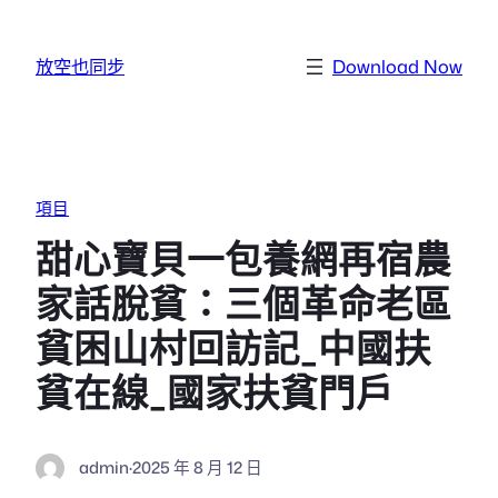
跳至主要內容
放空也同步
Download Now
項目
甜心寶貝一包養網再宿農
家話脫貧：三個革命老區
貧困山村回訪記_中國扶
貧在線_國家扶貧門戶
admin
·
2025 年 8 月 12 日