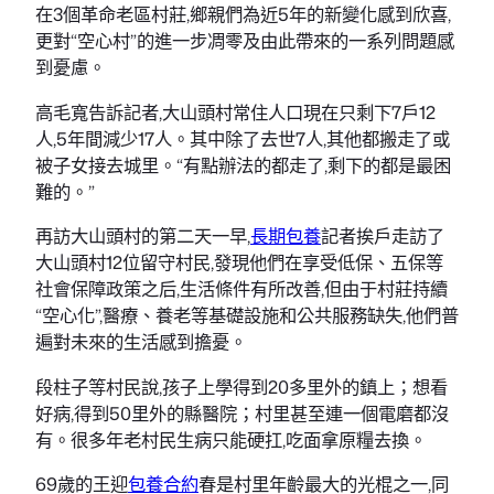
在3個革命老區村莊,鄉親們為近5年的新變化感到欣喜,
更對“空心村”的進一步凋零及由此帶來的一系列問題感
到憂慮。
高毛寬告訴記者,大山頭村常住人口現在只剩下7戶12
人,5年間減少17人。其中除了去世7人,其他都搬走了或
被子女接去城里。“有點辦法的都走了,剩下的都是最困
難的。”
再訪大山頭村的第二天一早,
長期包養
記者挨戶走訪了
大山頭村12位留守村民,發現他們在享受低保、五保等
社會保障政策之后,生活條件有所改善,但由于村莊持續
“空心化”,醫療、養老等基礎設施和公共服務缺失,他們普
遍對未來的生活感到擔憂。
段柱子等村民說,孩子上學得到20多里外的鎮上；想看
好病,得到50里外的縣醫院；村里甚至連一個電磨都沒
有。很多年老村民生病只能硬扛,吃面拿原糧去換。
69歲的王迎
包養合約
春是村里年齡最大的光棍之一,同