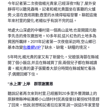
今年記者第二次夜宿楊光貴家,已經深夜11點了,屋外安
靜得可以聽見蟲鳴。記者和楊光貴圍坐在客廳的火爐
旁,火苗在壺底跳動,壺里的水燒得嗞嗞發響。聊起這幾
年來村里的變化,老楊似乎有說不完的話。
地處大山深處的中壩村是一個高山盆地,也是開國元勛
李先念的骨灰撒放地。10多年前,這片紅色的土地多為
貧困所羈絆。2011年記者第一次夜宿采訪時,空山鄉已
基本改變
包養網VIP
了缺水、缺電、缺糧的境況。
5年時光,楊光貴的家又有了新變化。兒媳張海蓉在縣城
開了個小飯店,并且在縣城買了房,兩個兒子都在縣城讀
書。楊光貴的妻子張蘭香大部分時間在縣城幫忙看孫
子,偶爾回鄉下住。
“水上漂”上岸 群眾謝黨恩
聽說記者再次來到村里,已經搬到20多里外豐潤鎮上的
原靜樂縣神峪溝鄉小山頭村村民高俊奎拄著拐杖特意趕
了回來。他說,就想和記者拉拉家常,說一說這5年家里發