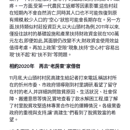
疼。一方面,受第一代農民工返鄉等因素影響,這些村莊
在短期內不會自然消亡,同時其人口也不可能恢復到原
有規模,較少人口的“空心”狀態可能會長期存在。另一方
面,扶持類似村莊投資巨大,以大山頭村為例,2011年以來,
僅投往該村的基礎設施和產業扶持財政資金就在100萬
元左右,即便如此,其面貌仍改變不大,財政資金使用效益
值得考慮。再加上政策“空隙”現象,扶持“空心村”容易出
現“扶不起”和“扶不到”等問題。
相約2020年 再去“老房東”家借宿
11月底,大山頭村村民高建生給記者打來電話,稱該村所
在的忻州市委、市政府領導剛到村里調研,看望了留守
在村的老人,并詳細詢問致貧原因、生活狀況、社會保
障、搬遷意愿等情況,實地查看了飲水解困工程,還了解
了村里脫貧攻堅造林專業合作社的運轉情況。各級黨委
政府的重視與支持,讓“高建生”們看到了脫貧致富的希
望。