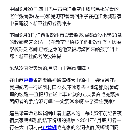
中圖:9月20日,四川巴中市通江縣空山鄉居民楊光貴的
老伴張蘭香(左一)和兒媳帶著兩個孫子在通江縣城新家
中看電視。新華社記者劉坤攝
下圖:9月8日,江西省贛州市崇義縣杰壩鄉黃沙小學68歲
的教師熊芳文(左一)在教室里給孩子們批改作業。因為
學校缺乏老師,已經退休的他又被聘請回來給孩子們上
課。新華社記者陸波岸攝
瑟瑟冷雨漫天飄落,呂梁山里寒意陣陣。
在山西
包養
省靜樂縣神峪溝鄉大山頭村,十幾位留守村
民把記者一行送到村口,久久不愿離去。鄉親們沿著崎
嶇的坡路,一直把記者送上車,81歲的老支書高毛寬緊拉
著記者的手,含淚叮囑:“一定要常來啊,來了還住我家!”
這呂梁革命老區貧困山溝里感人的一幕,是5年前記者夜
宿農家與鄉親們結下情誼的延續。2011年4月底,記者一
行在大山頭村高
包養網
毛寬家的窯洞夜宿,與鄉親們同