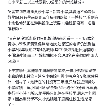
心小學,初二以上就要到50公里外的崇義縣城。
記者來到杰壩鄉黃沙小學。說是小學,其實這不過是個
教學點,只有學前班到三年級4個班級。一進校門,看到有
十余名幼兒正在游樂設施上玩耍、嬉戲,卻沒有一名看
護教師。
“實在是沒辦法,我們只能輪流過來照看一下。”58歲的
黃沙小學教師黃聲偉無奈地說,幼兒班的老師仍沒到位,
小學3個年級也只有4名教師,其中1位還是退休返聘的。
不僅缺教師,而且年齡結構還不合理,3名在崗教師中兩人
58歲。
下午放學后,其他學生紛紛離開學校,一位小姑娘卻趴在
走廊的墻上哭泣。這名小姑娘叫黃小梅,今年9歲,家住另
外一個村子。她所在的村沒有三年級,只能就近到黃沙
小學就讀。黃小梅回趟家得先花2元錢坐10分鐘汽車,再
步行半小時。所以,她平時只能住在學校里,周末才能回
家。因為剛開學不久,小姑娘還不適應住校生活,想家
了。