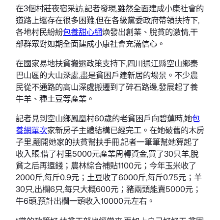
在3個村莊夜宿采訪,記者發現,雖然全面建成小康社會的
道路上還存在很多困難,但在各級黨委政府帶領扶持下,
各地村民紛紛
包養甜心網
煥發出創業、脫貧的激情,干
部群眾對如期全面建成小康社會充滿信心。
在國家易地扶貧搬遷政策支持下,四川通江縣空山鄉秦
巴山區的大山深處,盡是貧困戶建新居的場景。不少農
民從不通路的高山深處搬遷到了碎石路邊,發展起了養
牛羊、種土豆等產業。
記者見到空山鄉鳳凰村60歲的老貧困戶向碧蓮時,她
包
養網單次
家新房子主體結構已經完工。在她破舊的木房
子里,翻開她家的扶貧幫扶手冊,記者一筆筆幫她算起了
收入賬:借了村里5000元產業周轉資金,買了30只羊,脫
貧之后再還錢；農林綜合補貼1100元；今年玉米收了
2000斤,每斤0.9元；土豆收了6000斤,每斤0.75元；羊
30只,出欄6只,每只大概600元；豬兩頭能賣5000元；
牛6頭,預計出欄一頭收入10000元左右。