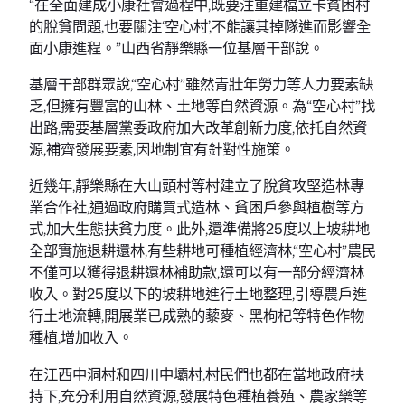
“在全面建成小康社會過程中,既要注重建檔立卡貧困村
的脫貧問題,也要關注‘空心村’,不能讓其掉隊進而影響全
面小康進程。”山西省靜樂縣一位基層干部說。
基層干部群眾說,“空心村”雖然青壯年勞力等人力要素缺
乏,但擁有豐富的山林、土地等自然資源。為“空心村”找
出路,需要基層黨委政府加大改革創新力度,依托自然資
源,補齊發展要素,因地制宜有針對性施策。
近幾年,靜樂縣在大山頭村等村建立了脫貧攻堅造林專
業合作社,通過政府購買式造林、貧困戶參與植樹等方
式,加大生態扶貧力度。此外,還準備將25度以上坡耕地
全部實施退耕還林,有些耕地可種植經濟林,“空心村”農民
不僅可以獲得退耕還林補助款,還可以有一部分經濟林
收入。對25度以下的坡耕地進行土地整理,引導農戶進
行土地流轉,開展業已成熟的藜麥、黑枸杞等特色作物
種植,增加收入。
在江西中洞村和四川中壩村,村民們也都在當地政府扶
持下,充分利用自然資源,發展特色種植養殖、農家樂等