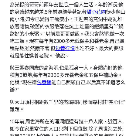
為光棍的哥哥前兩年去世后,一個人生活。年齡漸長,他
的身體越來越差,5年前還能帶著記者
甜心花園
徒步翻山
兩小時,如今已變得干癟瘦小。王迎春的窯洞中胡亂堆
放著雜物,破舊的衣服散落在炕上,灶臺的鐵鍋里有半鍋
熬好的小米粥。“以前是哥哥做飯。我只會熬粥,做一次
吃三頓。現在每年有2300多元低保金和養老金,自己還
種點地,雖然餓不著,但
包養行情
也吃不好。最大的夢想
就是能住進養老院。”他說。
與王迎春同歲的高海明,也是孤身一人。身體尚好的他
種有6畝地,每年有2800多元養老金和五保戶補助金。
他說:“現在還
包養網
能自己照顧自己,以后真不知道怎么
辦?”
與大山頭村相距數千里的杰壩鄉同樣面臨村莊“空心化”
難題。
10年前,周世海所在的涌洞組還有幾十戶人家、近百人,
如今在家里常住的人口只剩下個位數,除了周世海之外,
都是60歲以上的老人。最讓村民們憂心的是,年輕人外