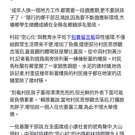
“成年人換一個地方工作,都需要一段適應期,更不要說孩
子了。”隨行的鄉干部呂鴻說,因為要不斷適應新環境,杰
壩鄉學生總體成績在全縣各鄉鎮排名墊底。
村莊“空心化”與教育水平低下
包養留言板
惡性循環,不僅
給群眾生活帶來不便,增加了負擔,還使部分村民思想觀
念落后,最直觀的體現就是攀比蓋房。從中洞村到黃沙
村,記者看到道路兩旁排列著一棟棟新蓋的樓房。村民
馬秋蘭在鄉里開了一家銷售鋼筋、水泥的建材鋪,她告
訴記者,村里這幾年新蓋樓房的村民幾乎都在她家的店
鋪里賒了建材賬。
“別看村民房子蓋得漂漂亮亮的,但光鮮的外表下面可能
是負債累累。”賴厚義說,當地村民思想觀念落后,打腫臉
充胖子,哪怕就一個人住也要蓋三層,為此不惜大舉借
債。
一些基層干部說,在全面建成小康社會的號角聲中,大山
頭村、中洞村這樣的“空心村”的出路和扶持問題令人頭