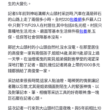
生的大變化。
記者5年前到神峪溝鄉大山頭村采訪時,汽車在滿是碎石
的山路上走了兩個多小時。全村220
包養網
多戶籍人口
中,只剩下11戶29人在村居住,其中包括8名光棍。村民只
靠種地生活,吃水、磨面等基本生活條件極
包養
差,五
保、低保等社會保障基本沒有。
鄰近大山頭村的小山頭自然村,沒水沒電。在那里居住
的高俊奎一家有兩個孩子,姐姐14歲,弟弟11歲,卻沒上過
一天學。在油燈搖曳的窯洞,姐弟倆對進學堂的渴望深
深地打動了記者。臨別,幾位記者將身上帶的1000多元
錢都捐給了高俊奎一家。
采訪結束很長時間,這家人點油燈、喝稀粥的情景讓記
者難以忘懷,尤其是姐弟倆面對陌生人的緊張神情、以
及對筆記本、筆、相機等采訪工具的好奇眼神,像一塊
巨石壓在記者心頭。
這次記者一行來到大山頭村已是夜晚。與5年前相比,10