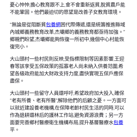
憂心忡忡,擔心教育跟不上,會不會重新返貧,脫貧農戶能
不能鞏固。他們最迫切的愿望是改善子女教育環境。
“無論是從阻斷貧
包養網
困代際傳遞,還是統籌推進縣域
內城鄉義務教育改革,杰壩鄉的義務教育都亟待加強。”
鄉親們盼望,杰壩鄉能夠恢復一所初中,幾個中心村能恢
復完小。
大山頭村一些村民則反映,受指標限制等因素影響,王迎
春等該享受五保政策的孤寡老人尚未納入供養范圍,希
望各級政府能加大財政支持力度,盡快實現五保戶應保
盡保。
大山頭村一些留守人員還呼吁,希望政府加大投入,確保
“老有所養、老有所醫”,解除他們的后顧之憂。一方面可
以就近建設養老機構,在保障老齡村民生活的同時,可以
作為退耕還林后的護林工作站,避免資源浪費；另一方
面要完善鄉村醫療衛生機構布局,提升基層醫療水
包養
平。