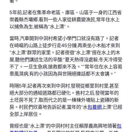
著。
5年前,記者在集革命老區、庫區、山區于一身的江西省
崇義縣杰壩鄉,看到一些人家從耕農變漁民,常年住水上
以捕魚為生,被稱為“水上漂”。
當時,汽車開到中洞村希望小學門口就沒有路了。記者
在崎嶇的山路上徒步行走45分鐘,再乘坐小木船才來到
“水上漂”群眾的家里。記者夜宿“水上漂”搭在水上的木
屋,聽他們講述生活的辛酸:“夏天熱得沒處躲,冬天冷得受
不了。一旦生急病,搶救都來不及。”“常年住在水上容易
患風濕病,有的小孩因為與世隔絕連話都不太會講。”
時隔5年,記者再次來到中洞村,發現從鄉里到村里,甚至
絕大部分的通組道路都已硬化。進村之后,發現當年的
土坯房不見了,取而代之的是一棟棟外墻貼上瓷磚的新
房。村民們欣喜地告訴記者,當年的“水
包養網
上漂”已經
全部上岸居住。
曾經也是“水上漂”的中洞村村主任賴厚義高興地領著
包