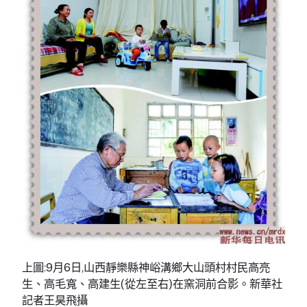
上圖:9月6日,山西靜樂縣神峪溝鄉大山頭村村民高亮
生、高毛寬、高建生(從左至右)在窯洞前合影。新華社
記者王昊飛攝