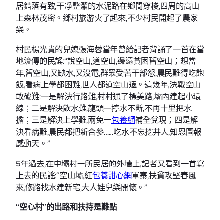
居錯落有致,干凈整潔的水泥路在鄉間穿梭,四周的高山
上森林茂密。鄉村旅游火了起來,不少村民開起了農家
樂。
村民楊光貴的兒媳張海蓉當年曾給記者背誦了一首在當
地流傳的民謠:“說空山,道空山,邊遠貧困舊空山；想當
年,舊空山,又缺水,又沒電,群眾受苦干部怨,農民難得吃飽
飯,看病上學都困難,世人都道空山遠。這幾年,決戰空山
敢破難:一是解決行路難,村村通了標美路,壩內建起小環
線；二是解決飲水難,龍頭一擰水不斷,不再十里把水
擔；三是解決上學難,兩免一
包養網
補全兌現；四是解
決看病難,農民都把新合參……吃水不忘挖井人,知恩圖報
感動天。”
5年過去,在中壩村一所民居的外墻上,記者又看到一首寫
上去的民謠:“空山壩,紅
包養甜心網
軍寨,扶貧攻堅春風
來,修路找水建新宅,大人娃兒樂開懷。”
“空心村”的出路和扶持是難點