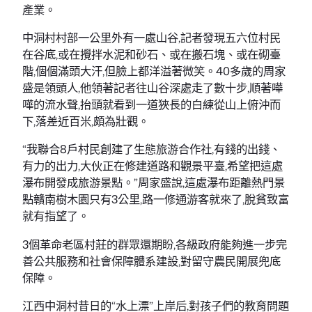
產業。
中洞村村部一公里外有一處山谷,記者發現五六位村民
在谷底,或在攪拌水泥和砂石、或在搬石塊、或在砌臺
階,個個滿頭大汗,但臉上都洋溢著微笑。40多歲的周家
盛是領頭人,他領著記者往山谷深處走了數十步,順著嘩
嘩的流水聲,抬頭就看到一道狹長的白練從山上俯沖而
下,落差近百米,頗為壯觀。
“我聯合8戶村民創建了生態旅游合作社,有錢的出錢、
有力的出力,大伙正在修建道路和觀景平臺,希望把這處
瀑布開發成旅游景點。”周家盛說,這處瀑布距離熱門景
點贛南樹木園只有3公里,路一修通游客就來了,脫貧致富
就有指望了。
3個革命老區村莊的群眾還期盼,各級政府能夠進一步完
善公共服務和社會保障體系建設,對留守農民開展兜底
保障。
江西中洞村昔日的“水上漂”上岸后,對孩子們的教育問題