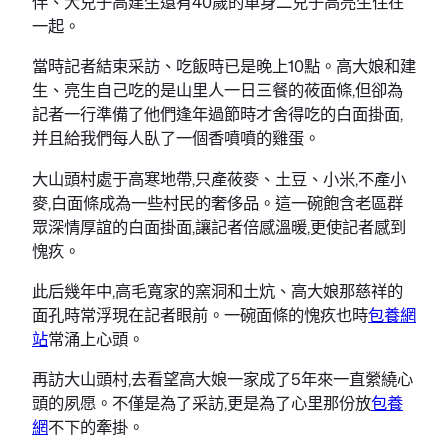
伴、大兒子高建生還有40歲的單身二兒子高亮生住在
一起。
當時記者結束采訪、吃飯時已是晚上10點。高大娘和建
生、亮生自己吃的是山里人一日三餐的莜面條,但卻為
記者一行準備了他們逢年過節時才舍得吃的白面掛面,
并且給我們每人臥了一個香噴噴的雞蛋。
大山頭村處于高寒地帶,只產莜麥、土豆、小米,不產小
麥,白面條成為一些村民的奢侈品。這一碗飽含老區群
眾深情厚誼的白面掛面,讓記者倍感溫暖,更使記者感到
愧疚。
此后幾年中,高毛寬家的窯洞和土炕、高大娘那慈祥的
面孔時常浮現在記者眼前。一碗面條的愧疚也時
包養網
站
常涌上心頭。
再訪大山頭村,去看望高大娘一家成了5年來一直縈繞心
頭的夙愿。不僅是為了采訪,更是為了心里那份放
包養
網
不下的牽掛。