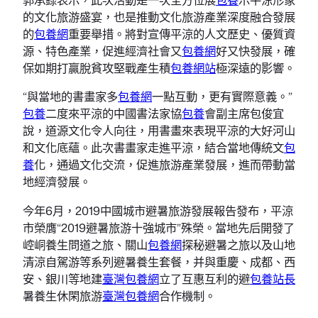
的文化旅游盛宴，也是推動文化旅游產業深度融合發展
的
包養網
重要舉措。將對宣傳平涼的人文歷史、優質資
源、特色產業，促進經濟社會又
包養網
好又快發展，確
保如期打贏脫貧攻堅戰產生積
包養網站
極深遠的影響。
“與當地的書畫家多
包養網
一點互動，更有實際意義。”
包養
二度來平涼的中國書法家協
包養
會副主席包俊宜
說，道源文化令人向往，用書畫來表現平涼的大好河山
和文化底蘊。此次書畫家走進平涼，結合當地傳統文
包
養
化，通過文化交流，促進旅游產業發展，進而帶動當
地經濟發展。
今年6月，2019中國城市避暑旅游發展報告發布，平涼
市榮膺“2019避暑旅游十強城市”殊榮。當地先后開發了
崆峒養生問道之旅、關山
包養網
探秘避暑之旅以及山地
清涼自駕游等系列避暑養生套餐，并與重慶、成都、西
安、銀川等地建
臺灣包養網
立了互惠互利的避
包養站長
暑養生休閑旅游
臺灣包養網
合作機制。