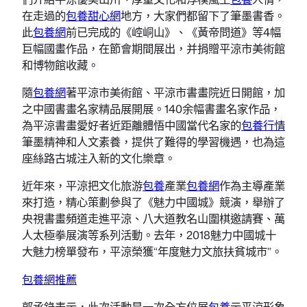
在走過的
包養甜心網
地方，大家們都留下了筆墨書香。
此
包養網
前已完成的《崆峒山》、《黃帝問道》等4幅
巨幅國畫作品，在節會期間展出，并捐贈平涼市美術館
和博物館收藏。
隨
包養網
著平涼市美術館、平涼市書畫院近日開館，加
之中國書畫名家精品展開展。140余幅書畫名家作品，
為平涼書畫愛好者近距離體悟中國當代名家的
包養行情
筆墨精神和人文素養，提供了難得的學習機遇，也為這
座絲路古城注入新的文化樂章。
近年來，平涼把文化旅游
包養
產業
包養網
作為主導產業
來打造，精心策劃參與了《魅力中國城》競演，舉辦了
央視書畫頻道走進平涼、八大道教名山圍棋邀請賽、萬
人太極拳展演等系列活動。去年，2018魅力中國城十
大魅力榜單發布，平涼榮獲“年度魅力文旅扶貧城市”。
包養網推薦
郭承錄表示，此次活動是一次全方位展
包養
示平涼形象