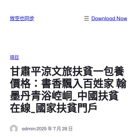
跳至主要內容
放空也同步
Download Now
項目
甘肅平涼文旅扶貧一包養
價格：書香飄入百姓家 翰
墨丹青浴崆峒_中國扶貧
在線_國家扶貧門戶
admin
·
2025 年 7 月 28 日