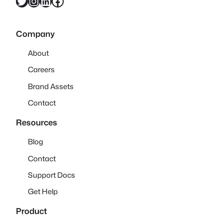
X
Instagram
LinkedIn
Facebook
Company
About
Careers
Brand Assets
Contact
Resources
Blog
Contact
Support Docs
Get Help
Product