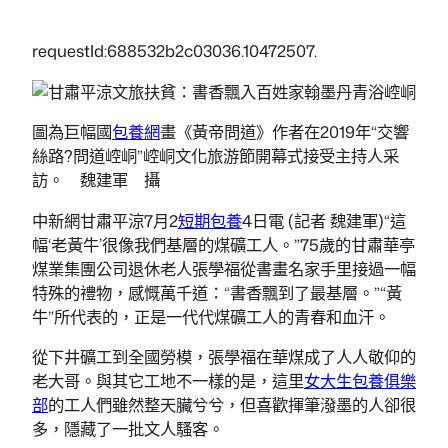
requestId:688532b2c03036.10472507.
圖為巨幅國
包養網
畫《黃帝問道》作者在2019年“交響
絲路?問道崆峒”崆峒文化旅游節開幕式接受主持人采
訪。 魏建軍 攝
中新網甘肅平涼7月2
短期包養
4日電 (記者 魏建軍)“這
幅‘老黃牛’很像我們基層的煤礦工人。”75歲的甘肅華亭
煤業集團公司退休老人張學福從書畫名家手里接過一幅
特殊的禮物，感慨萬千道：“書香飄到了最基層。”“黃
牛”所代表的，正是一代代煤礦工人的青春和血汗。
從下井礦工到全國勞模，張學福在華煤成了人人敬仰的
老大哥。與其它工地不一樣的是，這里
女大生包養俱樂
部
的工人們雖然整天臟兮兮，但喜歡揮筆潑墨的人卻很
多，隱藏了一批文人騷客。