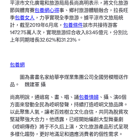
平涼市文化廣電和旅游局局長尚高明表示，將文化旅游
節與體育賽
包養網心得
事、鄉村旅游體驗融合，拉長旺
季
包養女人
，力爭實現全季旅游。據平涼市文旅局統
計，截至2019年6月底，
包養條件
該市共接待游客
1472.75萬人次，實現旅游綜合收入83.45億元，分別比
上年同期增長32.62%和31.23%。
包養網
圖為書畫名家給華亭煤業集團公司全國勞模贈送作
品。 魏建軍 攝
尚高明說，通過寫、畫、唱、誦
包養情婦
、攝、演6個
方面來發動全民為崆峒發聲，持續打造崆峒文旅品牌。
以此聚集人氣，讓老百姓樹立文化自信，共同為脫貧攻
堅凝聚強大合力。他透露，已經開始編創大型舞臺劇
《崆峒傳奇》將于不久后上演，文化旅游產品形式呈現
多樣化趨勢，更好地滿足和適應消費者的個性需求。