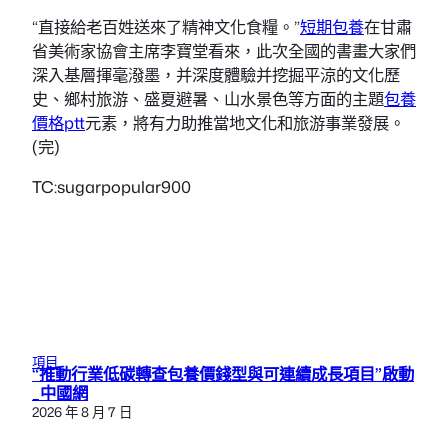
“直接給老百姓送來了精神文化食糧。”
短期包養
在甘肅
省美術家協會主席李寶堂看來，此次全國的書畫大家們
深入基層揮毫潑墨，并深度體驗并挖掘平涼的文化歷
史、鄉村旅游、盛夏避暑、山水景色等方面的主題
包養
價格ptt
元素，將有力助推當地文化和旅游事業發展。
(完)
TC:sugarpopular900
項目
“推動行業低碳轉查包養價錢型與可連續成長項目”啟動
_中國網
2026 年 8 月 7 日