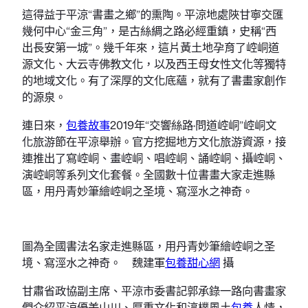
這得益于平涼“書畫之鄉”的熏陶。平涼地處陜甘寧交匯
幾何中心“金三角”，是古絲綢之路必經重鎮，史稱“西
出長安第一城”。幾千年來，這片黃土地孕育了崆峒道
源文化、大云寺佛教文化，以及西王母女性文化等獨特
的地域文化。有了深厚的文化底蘊，就有了書畫家創作
的源泉。
連日來，
包養故事
2019年“交響絲路·問道崆峒”崆峒文
化旅游節在平涼舉辦。官方挖掘地方文化旅游資源，接
連推出了寫崆峒、畫崆峒、唱崆峒、誦崆峒、攝崆峒、
演崆峒等系列文化套餐。全國數十位書畫大家走進縣
區，用丹青妙筆繪崆峒之圣境、寫涇水之神奇。
圖為全國書法名家走進縣區，用丹青妙筆繪崆峒之圣
境、寫涇水之神奇。 魏建軍
包養甜心網
攝
甘肅省政協副主席、平涼市委書記郭承錄一路向書畫家
們介紹平涼優美山川、厚重文化和淳樸風土
包養
人情，