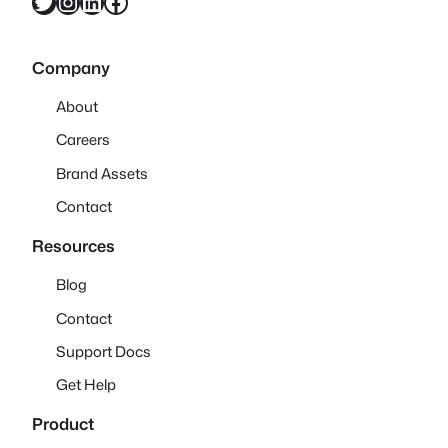
X
Instagram
LinkedIn
Facebook
Company
About
Careers
Brand Assets
Contact
Resources
Blog
Contact
Support Docs
Get Help
Product