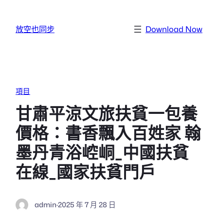
跳至主要內容
放空也同步
Download Now
項目
甘肅平涼文旅扶貧一包養
價格：書香飄入百姓家 翰
墨丹青浴崆峒_中國扶貧
在線_國家扶貧門戶
admin
·
2025 年 7 月 28 日