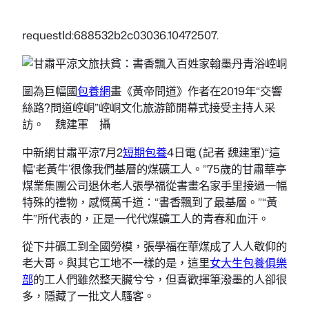
requestId:688532b2c03036.10472507.
圖為巨幅國
包養網
畫《黃帝問道》作者在2019年“交響
絲路?問道崆峒”崆峒文化旅游節開幕式接受主持人采
訪。 魏建軍 攝
中新網甘肅平涼7月2
短期包養
4日電 (記者 魏建軍)“這
幅‘老黃牛’很像我們基層的煤礦工人。”75歲的甘肅華亭
煤業集團公司退休老人張學福從書畫名家手里接過一幅
特殊的禮物，感慨萬千道：“書香飄到了最基層。”“黃
牛”所代表的，正是一代代煤礦工人的青春和血汗。
從下井礦工到全國勞模，張學福在華煤成了人人敬仰的
老大哥。與其它工地不一樣的是，這里
女大生包養俱樂
部
的工人們雖然整天臟兮兮，但喜歡揮筆潑墨的人卻很
多，隱藏了一批文人騷客。