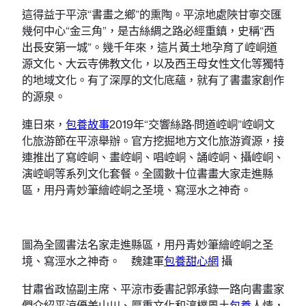
這得益于平涼“書畫之鄉”的熏陶。平涼地處陜甘寧交匯
幾何中心“金三角”，是古絲綢之路必經重鎮，史稱“西
出長安第一城”。幾千年來，這片黃土地孕育了崆峒道
源文化、大云寺佛教文化，以及西王母女性文化等獨特
的地域文化。有了深厚的文化底蘊，就有了書畫家創作
的源泉。
連日來，
包養故事
2019年“交響絲路·問道崆峒”崆峒文
化旅游節在平涼舉辦。官方挖掘地方文化旅游資源，接
連推出了寫崆峒、畫崆峒、唱崆峒、誦崆峒、攝崆峒、
演崆峒等系列文化套餐。全國數十位書畫大家走進縣
區，用丹青妙筆繪崆峒之圣境、寫涇水之神奇。
圖為全國書法名家走進縣區，用丹青妙筆繪崆峒之圣
境、寫涇水之神奇。 魏建軍
包養甜心網
攝
甘肅省政協副主席、平涼市委書記郭承錄一路向書畫家
們介紹平涼優美山川、厚重文化和淳樸風土
包養
人情，