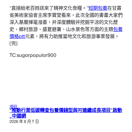
“直接給老百姓送來了精神文化食糧。”
短期包養
在甘肅
省美術家協會主席李寶堂看來，此次全國的書畫大家們
深入基層揮毫潑墨，并深度體驗并挖掘平涼的文化歷
史、鄉村旅游、盛夏避暑、山水景色等方面的主題
包養
價格ptt
元素，將有力助推當地文化和旅游事業發展。
(完)
TC:sugarpopular900
項目
“推動行業低碳轉查包養價錢型與可連續成長項目”啟動
_中國網
2026 年 8 月 7 日