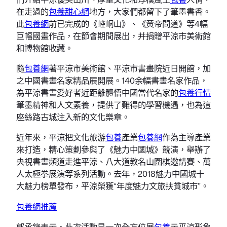
在走過的
包養甜心網
地方，大家們都留下了筆墨書香。
此
包養網
前已完成的《崆峒山》、《黃帝問道》等4幅
巨幅國畫作品，在節會期間展出，并捐贈平涼市美術館
和博物館收藏。
隨
包養網
著平涼市美術館、平涼市書畫院近日開館，加
之中國書畫名家精品展開展。140余幅書畫名家作品，
為平涼書畫愛好者近距離體悟中國當代名家的
包養行情
筆墨精神和人文素養，提供了難得的學習機遇，也為這
座絲路古城注入新的文化樂章。
近年來，平涼把文化旅游
包養
產業
包養網
作為主導產業
來打造，精心策劃參與了《魅力中國城》競演，舉辦了
央視書畫頻道走進平涼、八大道教名山圍棋邀請賽、萬
人太極拳展演等系列活動。去年，2018魅力中國城十
大魅力榜單發布，平涼榮獲“年度魅力文旅扶貧城市”。
包養網推薦
郭承錄表示，此次活動是一次全方位展
包養
示平涼形象