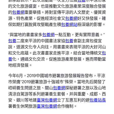
的文化旅游盛宴，也是推動文化旅游產業深度融合發展
的
包養網
重要舉措。將對宣傳平涼的人文歷史、優質資
源、特色產業，促進經濟社會又
包養網
好又快發展，確
保如期打贏脫貧攻堅戰產生積
包養網站
極深遠的影響。
“與當地的書畫家多
包養網
一點互動，更有實際意義。”
包養
二度來平涼的中國書法家協
包養
會副主席包俊宜
說，道源文化令人向往，用書畫來表現平涼的大好河山
和文化底蘊。此次書畫家走進平涼，結合當地傳統文
包
養
化，通過文化交流，促進旅游產業發展，進而帶動當
地經濟發展。
今年6月，2019中國城市避暑旅游發展報告發布，平涼
市榮膺“2019避暑旅游十強城市”殊榮。當地先后開發了
崆峒養生問道之旅、關山
包養網
探秘避暑之旅以及山地
清涼自駕游等系列避暑養生套餐，并與重慶、成都、西
安、銀川等地建
臺灣包養網
立了互惠互利的避
包養站長
暑養生休閑旅游
臺灣包養網
合作機制。