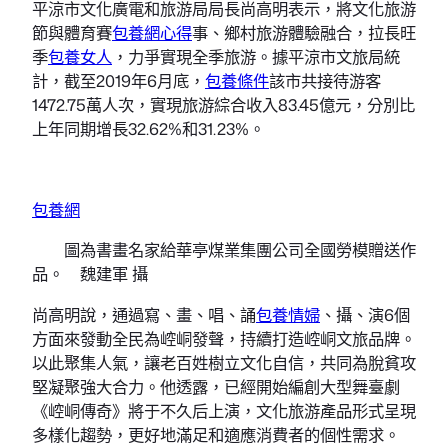
平涼市文化廣電和旅游局局長尚高明表示，將文化旅游
節與體育賽
包養網心得
事、鄉村旅游體驗融合，拉長旺
季
包養女人
，力爭實現全季旅游。據平涼市文旅局統
計，截至2019年6月底，
包養條件
該市共接待游客
1472.75萬人次，實現旅游綜合收入83.45億元，分別比
上年同期增長32.62%和31.23%。
包養網
圖為書畫名家給華亭煤業集團公司全國勞模贈送作
品。 魏建軍 攝
尚高明說，通過寫、畫、唱、誦
包養情婦
、攝、演6個
方面來發動全民為崆峒發聲，持續打造崆峒文旅品牌。
以此聚集人氣，讓老百姓樹立文化自信，共同為脫貧攻
堅凝聚強大合力。他透露，已經開始編創大型舞臺劇
《崆峒傳奇》將于不久后上演，文化旅游產品形式呈現
多樣化趨勢，更好地滿足和適應消費者的個性需求。