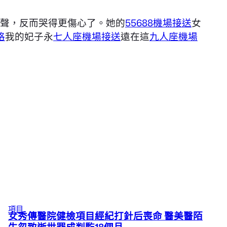
聲，反而哭得更傷心了。她的
55688機場接送
女
格
我的妃子永
七人座機場接送
遠在這
九人座機場
項目
女秀傳醫院健檢項目經紀打針后喪命 醫美醫陌