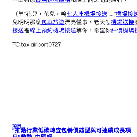
（羊“花兒，花兒，嗚
七人座機場接送
……”
機場接
兒明明那麼
包車旅遊
漂亮懂事，老天怎
機場送機
接送
裡
線上預約機場接送
等你，希望你
評價機場
TC:taxiairport0727
項目
“推動行業低碳轉查包養價錢型與可連續成長項