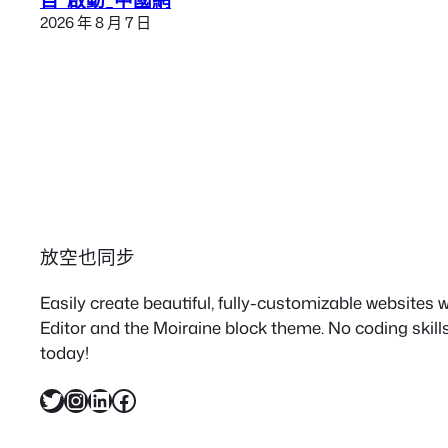
目”啟動_中國網
2026 年 8 月 7 日
放空也同步
Easily create beautiful, fully-customizable websites
Editor and the Moiraine block theme. No coding skills
today!
X
Instagram
LinkedIn
Facebook