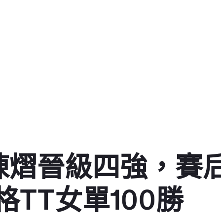
轉陳熠晉級四強，賽
TT女單100勝