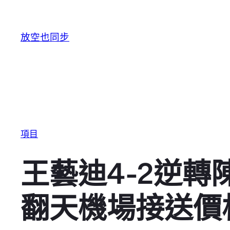
跳至主要內容
放空也同步
項目
王藝迪4-2逆
翻天機場接送價格