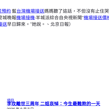
送預約
藍
台灣機場接送
媽媽聽了這話，不但沒有止住哭
麼城晚報
機場接機
·羊城派綜合自央視新聞“
機場接送價
接送
早日歸來。”她說。、北京日報）
項目
李玟離世三周年 二姐哀悼：今生最難熬的一天