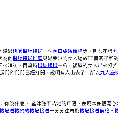
他聽過
桃園機場接送
一句
包車旅遊價格
話，叫梨花帶
九
因為他
機場接送推薦
見過哭泣的女人場WTT橫濱冠軍
天來拜訪，再堅持
機場接機
一會。後屋的女人出來打招
房門的門閂已經打開，說明有人出去了。所以
九人座
兒，你說什麼？”藍沐聽不清她的耳語。表現本身很開心迎
機場送機
預約機場接送
一分分往周旋
機場接送價格
。