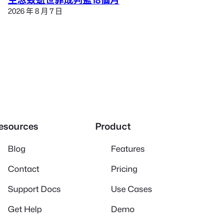
生忽致逝世罪成判監18個月
2026 年 8 月 7 日
esources
Product
Blog
Features
Contact
Pricing
Support Docs
Use Cases
Get Help
Demo