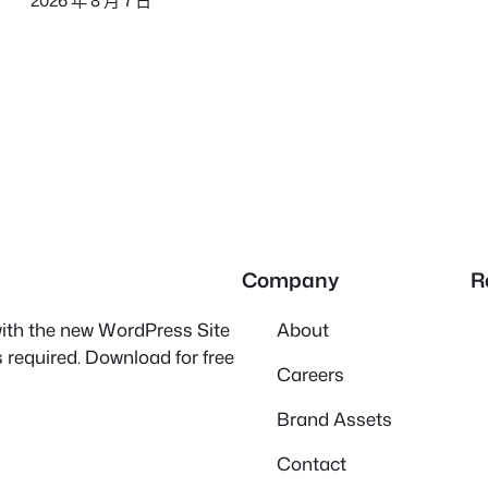
2026 年 8 月 7 日
Company
R
 with the new WordPress Site
About
 required. Download for free
Careers
Brand Assets
Contact