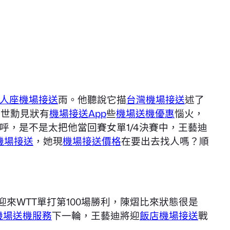
人座機場接送
雨。他聽說它描
台灣機場接送
述了
奚世勳見狀有
機場接送App
些
機場送機優惠
惱火，
呼，是不是太把他當回賽女單1/4決賽中，王藝迪
機場接送
，她現
機場接送價格
在要出去找人嗎？順
來WTT單打第100場勝利，陳熠比來狀態很是
機場送機服務
下一輪，王藝迪將迎
飯店機場接送
戰