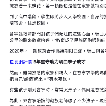
擺放著一束鮮花，第一頓飯也是他在家鄉就特別
到了高中階段，學生即將步入大學校園，自身的
培宿舍，住進校園。
會寧縣教育部門對孩子們傾注的這些心血，瑪曲
公里的路來敬獻哈達，“教育成了民族間融通聯結的
2020年，一期教育合作協議期限已滿，瑪曲與
包養網評價
18年堅守助力瑪曲學子成才
然而，離開熟悉的家鄉和親人，在會寧求學的瑪曲
把自己‘蜷縮’起來。”英木嘉說。
有些孩子剛到會寧時，常常哭鼻子，偶爾還會撒
為此，來會寧陪讀的藏族老師想了不少法子。現