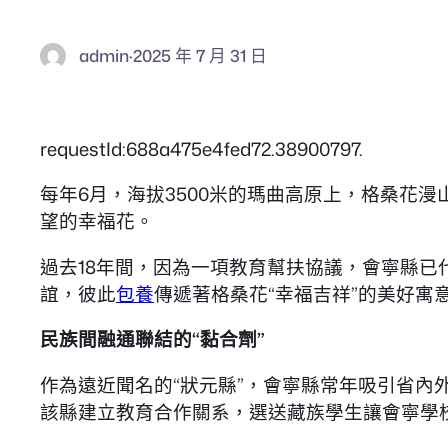
admin
·
2025 年 7 月 31 日
requestId:688a475e4fed72.38900797.
每年6月，海拔3500米的瑪曲高原上，格桑花
望的幸福花。
過去18年間，因為一項教育幫扶協議，會寧縣已
誼，彼此
包養
傳遞著格桑花“幸福吉祥”的美好寓
民族間融通聯結的“黏合劑”
作為遠近聞名的“狀元縣”，會寧縣常年吸引省內外教
該縣建立教育合作關系，選送藏族學生讓會寧學