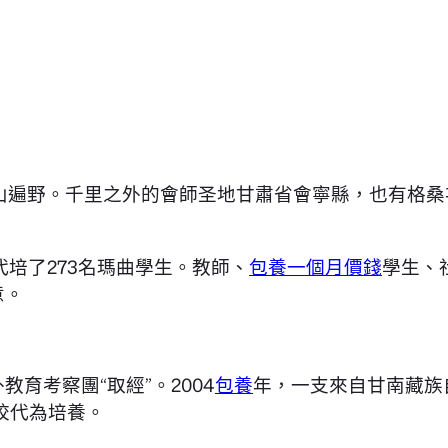
漫山遍野。千里之外的會師圣地甘肅省會寧縣，也有格
代培了273名瑪曲學生。教師、
包養一個月價錢
學生、
意。
育考察團“取經”。2004
包養
年，一支來自甘南藏族
校代為培養。