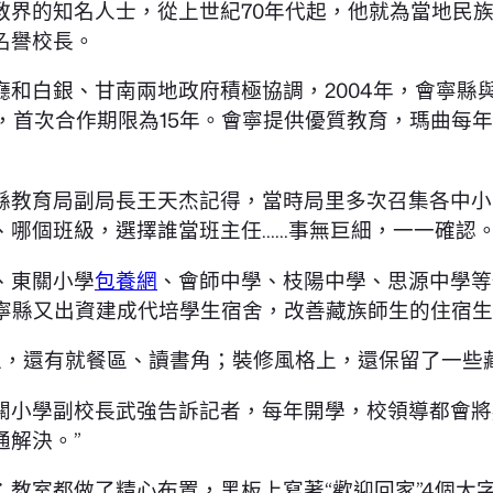
教界的知名人士，從上世紀70年代起，他就為當地民
名譽校長。
和白銀、甘南兩地政府積極協調，2004年，會寧縣
，首次合作期限為15年。會寧提供優質教育，瑪曲每年
縣教育局副局長王天杰記得，當時局里多次召集各中小
、哪個班級，選擇誰當班主任……事無巨細，一一確認
、東關小學
包養網
、會師中學、枝陽中學、思源中學等
寧縣又出資建成代培學生宿舍，改善藏族師生的住宿生
區，還有就餐區、讀書角；裝修風格上，還保留了一些
關小學副校長武強告訴記者，每年開學，校領導都會將
解決。”
教室都做了精心布置，黑板上寫著“歡迎回家”4個大