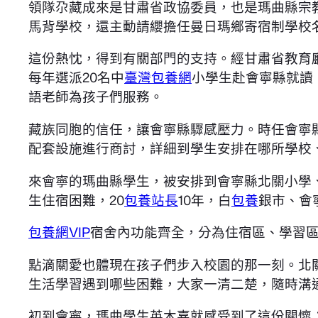
領隊尕藏成來是甘肅省政協委員，也是瑪曲縣宗
馬背學校，還主動請纓擔任曼日瑪鄉寄宿制學校
這份熱忱，得到有關部門的支持。經甘肅省教育廳
每年選派20名中
臺灣包養網
小學生赴會寧縣就讀
語老師為孩子們服務。
藏族同胞的信任，讓會寧縣驟感壓力。時任會寧
配套設施進行商討，詳細到學生安排在哪所學校
來會寧的瑪曲縣學生，被安排到會寧縣北關小學
生住宿困難，20
包養站長
10年，白
包養
銀市、會
包養網VIP
宿舍內功能齊全，分為住宿區、學習
點滴關愛也體現在孩子們步入校園的那一刻。北
生活學習遇到哪些困難，大家一清二楚，隨時溝通
初到會寧，瑪曲學生英木嘉就感受到了這份關懷：