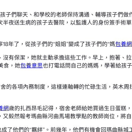
。陪孩子們聊天、和學校的老師保持溝通、輔導孩子們
次半夜送生病的孩子去醫院，以監護人的身份簽手術單
18年了，從孩子們的“姐姐”變成了孩子們的“媽
包養網
、沒有保潔，她就主動承擔這些工作。早上，抱著、拉
美食，她
包養意思
也打電話問自己的媽媽，學著給孩
理順宿舍的各項內務制度，這樣連軸轉的忙碌生活，英木
養網
歲的扎西昂毛記得，宿舍老師給她買過生日蛋糕，
，又毅然報考瑪曲縣河曲馬場教學點的教師崗位，將自
也成了他們的“羈絆”。前幾年，他們有機會回瑪曲縣