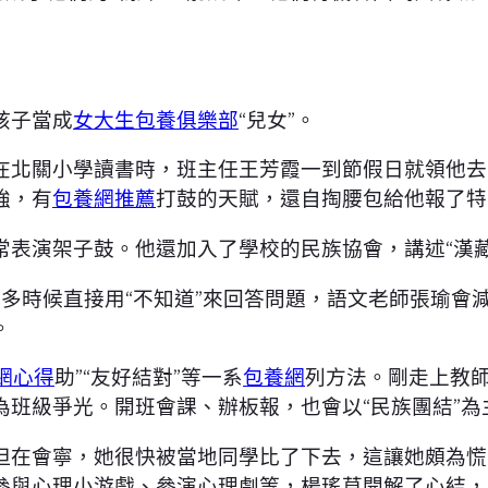
孩子當成
女大生包養俱樂部
“兒女”。
在北關小學讀書時，班主任王芳霞一到節假日就領他去
強，有
包養網推薦
打鼓的天賦，還自掏腰包給他報了特
常表演架子鼓。他還加入了學校的民族協會，講述“漢藏
多時候直接用“不知道”來回答問題，語文老師張瑜會
。
網心得
助”“友好結對”等一系
包養網
列方法。剛走上教
為班級爭光。開班會課、辦板報，也會以“民族團結”
但在會寧，她很快被當地同學比了下去，這讓她頗為慌
參與心理小游戲、參演心理劇等，楊瑤草開解了心結，