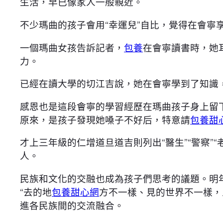
生活，早已像家人一般親近。
不少瑪曲的孩子會用“幸運兒”自比，覺得在會寧
一個瑪曲女孩告訴記者，
包養
在會寧讀書時，她
力。
已經在讀大學的切江吉說，她在會寧學到了知識
感恩也是這段會寧的學習經歷在瑪曲孩子身上留
原來，是孩子發現她嗓子不好后，特意請
包養甜
才上三年級的仁增道旦道吉則列出“醫生”“警察”“
人。
民族和文化的交融也成為孩子們思考的議題。明
“去的地
包養甜心網
方不一樣、見的世界不一樣，
進各民族間的交流融合。