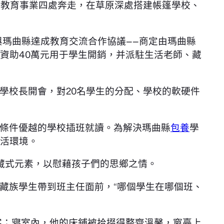
族教育事業四處奔走，在草原深處搭建帳篷學校、
與瑪曲縣達成教育交流合作協議——商定由瑪曲縣
資助40萬元用于學生開銷，并派駐生活老師、藏
學校長開會，對20名學生的分配、學校的軟硬件
。
條件優越的學校插班就讀。為解決瑪曲縣
包養
學
活環境。
藏式元素，以慰藉孩子們的思鄉之情。
藏族學生帶到班主任面前，“哪個學生在哪個班、
字；寢室內，他的床鋪被拾掇得整齊溫馨，窗臺上