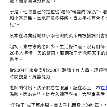
識，而是因為沒有家”。
于是，他將自己的定位從“老師”轉變成“家長”
和小區居民、當地群眾多接觸。貢去乎扎西曾多
兒”。
原本在瑪曲縣城關小學任職的英木周被抽調到會寧
起初，來會寧的老師少，生活條件差、沒有廚師
20多人準備一天的飯菜。聽到孩子們念叨家里的
衛生。
從2004年來會寧到2006年聘請工作人員、
時間觀念、統籌能力。
老師的付出，孩子們看在眼里，記在心上。27
包
溫暖。因為這些，她考入師范學校，大學畢業后
“愛孩子”成了英木周、貢去乎扎西身上的勛章，