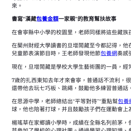
來。
書寫“漢藏
包養金額
一家親”的教育幫扶故事
在會寧縣中小學的校園里，老師同樣將這些藏族
在蘭州財經大學讀書的旦增鬧藏至今都記得，他
兒童節表演節目時，王老師發現他節
包養網
奏感
現在，旦增鬧藏是學校大學生藝術團的一員，經
7歲的扎西東知去年才來會寧，普通話不流利，很
還帶他去玩七巧板、跳繩，鼓勵他多練習普通話
在思源中學，老師總結出“平等對待”“重點幫
包養
球，他也陪著打球，并且鼓勵孩子們在運動會上
楊瑤草在家鄉讀小學時，成績在全縣名列前茅，
草參加了學校的心理社團。通過學習心理知識、