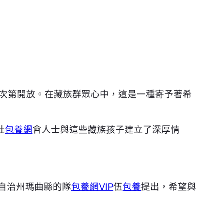
桑次第開放。在藏族群眾心中，這是一種寄予著希
社
包養網
會人士與這些藏族孩子建立了深厚情
自治州瑪曲縣的隊
包養網VIP
伍
包養
提出，希望與