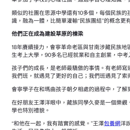
類似的社團在思源中學還有10多個，每個民族
識，融為一體，比簡單灌輸“民族團結”的概念更
他們正在成為建設草原的棟梁
18年賡續接力，會寧革命老區與甘南涉藏民族地
生考上大學，90多名已經就業和自主創業，中考
孩子們的成長，是老師最驕傲的事情。有老師寫
我們班，就遇見了更好的自己；我們班遇見了索
會寧學子在和瑪曲孩子朝夕相處的過程中，了解
在好朋友王澤洋眼中，藏族同學久麥是一個樂觀
學也特別禮貌。
“和他在一起，我有踏實的感覺。”王澤
包養網
洋