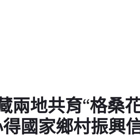
藏兩地共育“格桑花
心得國家鄉村振興