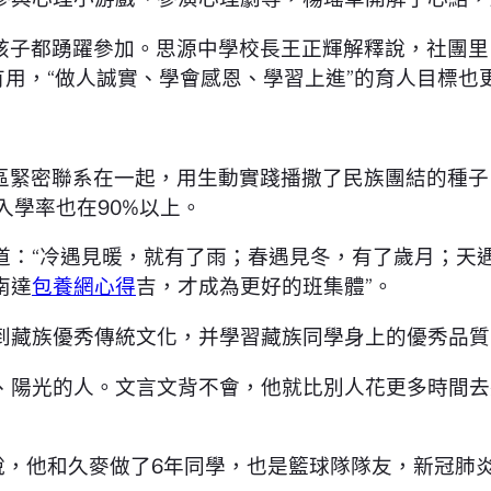
的孩子都踴躍參加。思源中學校長王正輝解釋說，社團
有用，“做人誠實、學會感恩、學習上進”的育人目標也
區緊密聯系在一起，用生動實踐播撒了民族團結的種子
入學率也在90%以上。
道：“冷遇見暖，就有了雨；春遇見冬，有了歲月；天
南達
包養網心得
吉，才成為更好的班集體”。
到藏族優秀傳統文化，并學習藏族同學身上的優秀品質
、陽光的人。文言文背不會，他就比別人花更多時間去
說，他和久麥做了6年同學，也是籃球隊隊友，新冠肺