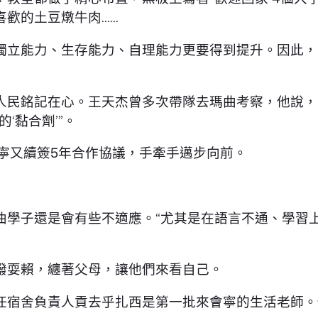
喜歡的土豆燉牛肉……
獨立能力、生存能力、自理能力更要得到提升。因此，
人民銘記在心。王天杰曾多次帶隊去瑪曲考察，他說，
‘黏合劑’”。
會寧又續簽5年合作協議，手牽手邁步向前。
學子還是會有些不適應。“尤其是在語言不通、學習上
潑耍賴，纏著父母，讓他們來看自己。
任宿舍負責人貢去乎扎西是第一批來會寧的生活老師。