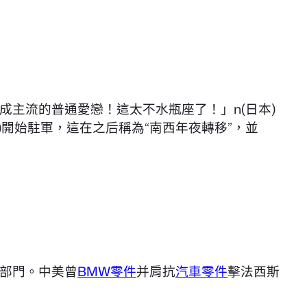
變成主流的普通愛戀！這太不水瓶座了！」n(日本)
)開始駐軍，這在之后稱為“南西年夜轉移”，並
部門。中美曾
BMW零件
并肩抗
汽車零件
擊法西斯