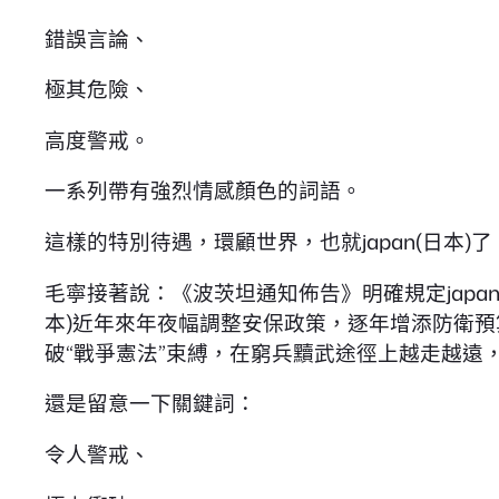
錯誤言論、
極其危險、
高度警戒。
一系列帶有強烈情感顏色的詞語。
這樣的特別待遇，環顧世界，也就japan(日本)了
毛寧接著說：《波茨坦通知佈告》明確規定japan(日
本)近年來年夜幅調整安保政策，逐年增添防衛預算
破“戰爭憲法”束縛，在窮兵黷武途徑上越走越遠，把
還是留意一下關鍵詞：
令人警戒、