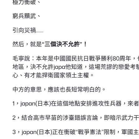
極力衝破、
窮兵黷武、
引向災禍……
然后，就是
“三個決不允許”！
毛寧說：本年是中國國民抗日戰爭勝利80周年，也
地區，決不允許japa他知道，這場荒謬的戀愛
心、有才能捍衛國家領土主權。
中方的意思，應該也長短常明白的。
1，japan(日本)在這個地點安排進攻性兵器，
2，結合高市早苗的涉臺錯誤言論，即暗示武力干預
3，japan(日本)正在衝破“戰爭憲法”限制，