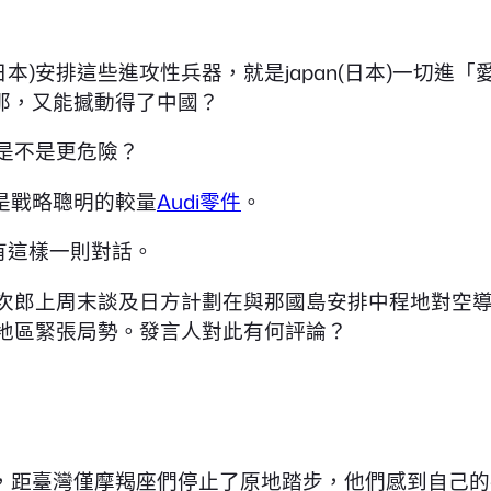
(日本)安排這些進攻性兵器，就是japan(日本)一切
那，又能撼動得了中國？
，是不是更危險？
是戰略聰明的較量
Audi零件
。
有這樣一則對話。
小泉進次郎上周末談及日方計劃在與那國島安排中程地對
加劇地區緊張局勢。發言人對此有何評論？
，距臺灣僅摩羯座們停止了原地踏步，他們感到自己的