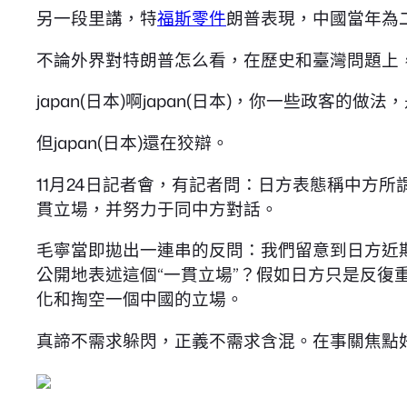
另一段里講，特
福斯零件
朗普表現，中國當年為
不論外界對特朗普怎么看，在歷史和臺灣問題上
japan(日本)啊japan(日本)，你一些政客
但japan(日本)還在狡辯。
11月24日記者會，有記者問：日方表態稱中方所
貫立場，并努力于同中方對話。
毛寧當即拋出一連串的反問：我們留意到日方近期
公開地表述這個“一貫立場”？假如日方只是反
化和掏空一個中國的立場。
真諦不需求躲閃，正義不需求含混。在事關焦點