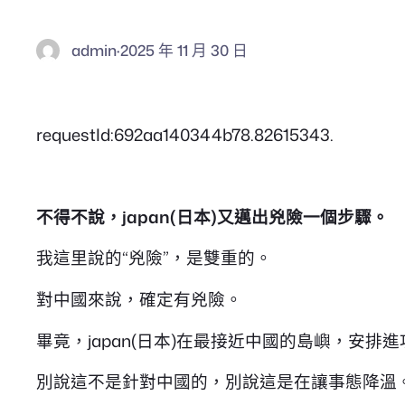
admin
·
2025 年 11 月 30 日
requestId:692aa140344b78.82615343.
不得不說，japan(日本)又邁出兇險一個步驟。
我這里說的“兇險”，是雙重的。
對中國來說，確定有兇險。
畢竟，japan(日本)在最接近中國的島嶼，安
別說這不是針對中國的，別說這是在讓事態降溫。我