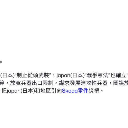
。
本)“制止從頭武裝”，japan(日本)“戰爭憲法”也確立
，放寬兵器出口限制，謀求發展進攻性兵器，圖謀放棄“
japan(日本)和地區引向
Skoda零件
災禍。