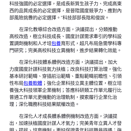
科技強國的必定選擇，是成長新質生孩子力、完成高東
西的品質成長的必定選擇，是晉陞國度競爭力、應對內
部風險挑釁的必定選擇。”科技部部長陰和俊說。
在深化教導綜合改造方面，決議提出，分類推動
高校改造，樹立科技成長、國度計謀需求牽引的學科設
置調劑機制和人才培
包養
育形式，超凡布局急需學科專
門研究；完美高校科技立異機制，進步結果轉化效能。
在深化科技體系體例改造方面，決議提出，加大
力度國度計謀科技氣力扶植；改良科技打算治理，強化
基本研討範疇、穿插前沿範疇、重點範疇前瞻性、引領
性布局
包養軟體
；強化企業科技立異主體位置，樹立培
養強大科技領軍企業機制；答應科研類工作單元履行比
普通工作單元更機動的治理軌制，摸索履行企業化治
理；深化職務科技結果賦權改造。
在深化人才成長體系體例機制改造方面，決議提
出，加速扶植國度計謀人才氣力；完美青年立異人才發
明、提拔、培育機制，更好保證青年科技職員待遇；強