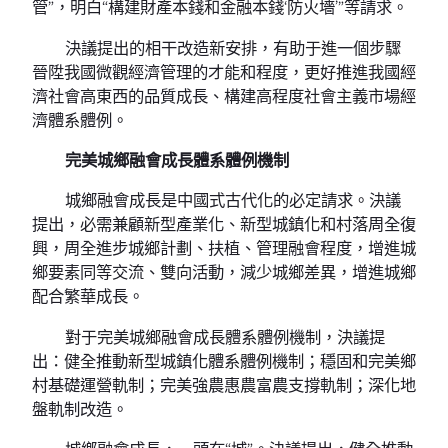
管”，明白“構建財產本錢和金融本錢‘防火墻’”等請求。
決議提出的相干改造新安排，有助于進一個步驟
晉陞我國微觀經濟管理的才能和程度，更好推進我國經
濟社會高東西的品質成長、構建高程度社會主義市場經
濟體系體例。
完美城鄉融會成長體系體例機制
城鄉融會成長是中國式古代化的必定請求。決議
提出，必需兼顧新型產業化、新型城鎮化和村落周全復
興，周全進步城鄉計劃、扶植、管理融會程度，增進城
鄉要素同等交流、雙向活動，減少城鄉差異，增進城鄉
配合繁華成長。
對于完美城鄉融會成長體系體例機制，決議提
出：健全推動新型城鎮化體系體例機制；穩固和完美鄉
村基礎運營軌制；完美強農惠農富農支撐軌制；深化地
盤軌制改造。