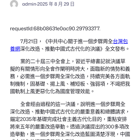
admin
·
2025 年 8 月 29 日
requestId:68b08631e0ac90.29793377.
7月21日，《中共中心關于進一個步驟周全
台灣包
養網
深化改造、推動中國式古代化的決議》全文發布。
黨的二十屆三中全會上，習近平總書記就決議草
擬的有關情形向全會作闡明時誇大，面臨新的情勢和義
務，必需進一個步驟周全深化改造，持續完美各方面軌
制機制，固基礎、揚上風、補短板、強弱項，不竭把我
國軌制上風更惡化化為國度管理效能。
全會經由過程的這一決議，說明進一個步驟周全
深化改造、推動中國式古代化的嚴重意義和總體請求，
錨定2035年基礎完成社會主義古代化目的，重點安排
將來五年的嚴重改造舉動。透過決議提出的300多項改
造舉動，進一個步驟周全深化改造藍圖清楚浮現，中國