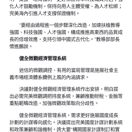
化人才鼓勵機制，保持向用人主體受權、為人才松綁；
完美海內引進人才支撐保證機制。
“要經由過程進一個步驟深化改造，加速扶植教導
強國、科技強國、人才強國，構成推進高東西的品質成
長的倍增效應，支持引領中國式古代化。”教導部部長
懷進鵬說。
健全微觀經濟管理系統
迷信的微觀調控、有用的當局管理是施展社會主
義市場經濟體系體例上風的內涵請求。
決議對健全微觀經濟管理系統作出安排，明白提
出必需完美微觀調把持度系統，兼顧推動財稅、金融等
重點範疇改造，加強微觀政策取向分歧性。
健全微觀經濟管理系統，需求更好施展國度成長
計劃的計謀導向感化。決議提出完美國度計謀計劃系統
和政策兼顧和諧機制，誇大要“構開國家計謀制訂和實