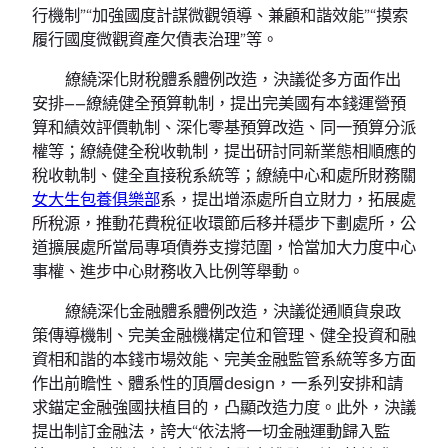
行機制”“加強國度計謀微觀領導、兼顧和諧效能”“摸索
履行國度微觀資產欠債表治理”等。
繚繞深化財稅體系體例改造，決議從多方面作出
安排——繚繞健全預算軌制，提出完美國有本錢運營預
算和績效評價軌制、深化零基預算改造、同一預算分派
權等；繚繞健全稅收軌制，提出研討同新業態相順應的
稅收軌制、健全直接稅系統等；繚繞中心和處所財務關
女大生包養俱樂部
系，提出增添處所自立財力，拓展處
所稅源，推動花費稅征收環節后移并穩步下劃處所，公
道擴展處所當局專項債券支撐范圍，恰當加大力度中心
事權、進步中心財務收入比例等舉動。
繚繞深化金融體系體例改造，決議從通順貨泉政
策傳導機制、完美金融機構定位和管理、健全投資和融
資相和諧的本錢市場效能、完美金融監管系統等多方面
作出前瞻性、體系性的頂層design，一系列安排和請
求錨定金融強國扶植目的，凸顯改造力度。此外，決議
提出制訂金融法，誇大“依法將一切金融運動歸入監