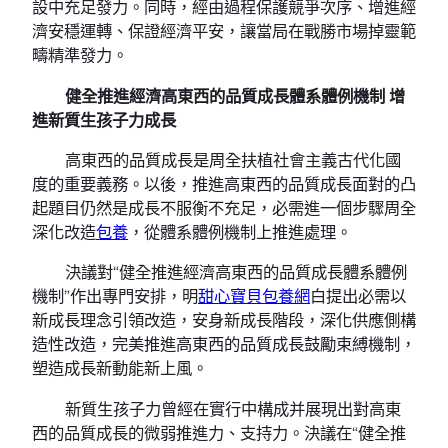
設中充足發力。同時，經由過程保護競爭次序、增進經
濟安穩運轉、保證經濟平安，讓當局在戰勝市場掉靈範
疇精準發力。
健全推進經濟高東西的品質成長體系體例機制 增
進新質生孩子力成長
高東西的品質成長是周全扶植社會主義古代化國
度的重要義務。以後，推進高東西的品質成長面對的凸
起題目仍然是成長不服衡不充足，必需進一個步驟周全
深化改造
包養
，從體系體例機制上推進處理。
決議對“健全推進經濟高東西的品質成長體系體例
機制”作出專門安排，明
甜心寶貝包養網
白提出必需以
新成長理念引領改造，安身新成長階段，深化供應側構
造性改造，完美推進高東西的品質成長鼓勵束縛機制，
塑造成長新動能新上風。
新質生孩子力曾經在實行中構成并展現出對高東
西的品質成長的微弱推進力、支持力。決議在“健全推