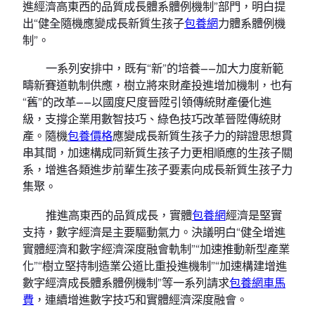
進經濟高東西的品質成長體系體例機制”部門，明白提
出“健全隨機應變成長新質生孩子
包養網
力體系體例機
制”。
一系列安排中，既有“新”的培養——加大力度新範
疇新賽道軌制供應，樹立將來財產投進增加機制，也有
“舊”的改革——以國度尺度晉陞引領傳統財產優化進
級，支撐企業用數智技巧、綠色技巧改革晉陞傳統財
產。隨機
包養價格
應變成長新質生孩子力的辯證思想貫
串其間，加速構成同新質生孩子力更相順應的生孩子關
系，增進各類進步前輩生孩子要素向成長新質生孩子力
集聚。
推進高東西的品質成長，實體
包養網
經濟是堅實
支持，數字經濟是主要驅動氣力。決議明白“健全增進
實體經濟和數字經濟深度融會軌制”“加速推動新型產業
化”“樹立堅持制造業公道比重投進機制”“加速構建增進
數字經濟成長體系體例機制”等一系列請求
包養網車馬
費
，連續增進數字技巧和實體經濟深度融會。