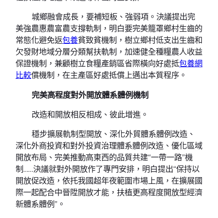
城鄉融會成長，要補短板、強弱項。決議提出完
美強農惠農富農支撐軌制，明白要完美籠罩鄉村生齒的
常態化避免返
包養
貧致貧機制，樹立鄉村低支出生齒和
欠發財地域分層分類幫扶軌制，加速健全種糧農人收益
保證機制，兼顧樹立食糧產銷區省際橫向好處抵
包養網
比較
償機制，在主產區好處抵償上邁出本質程序。
完美高程度對外開放體系體例機制
改造和開放相反相成、彼此增進。
穩步擴展軌制型開放、深化外貿體系體例改造、
深化外商投資和對外投資治理體系體例改造、優化區域
開放布局、完美推動高東西的品質共建“一帶一路”機
制……決議就對外開放作了專門安排，明白提出“保持以
開放促改造，依托我國超年夜範圍市場上風，在擴展國
際一起配合中晉陞開放才能，扶植更高程度開放型經濟
新體系體例”。