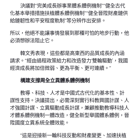
決議對“完美成長辦事業體系體例機制”“健全古代
化基本舉措措施扶植體系體例機制”“健全晉陞財產鏈供
給鏈韌性和平安程度軌制”等分辨作出安排。
所以，他絕不能讓事情發展到那種可怕的地步行動，他
必須想辦法阻止它。
韓文秀表現，這些都是高東西的品質成長的內涵
請求。“經由過程政策給力和改造發力‘雙輪驅動’，我國
經濟成長將加倍微弱、更為平衡、更可連續。”
構建支撐周全立異體系體例機制
教導、科技、人才是中國式古代化的基本性、計
謀性支持。決議提出，必需深刻實行科教興國計謀、人
才強國計謀、立異驅動成長計謀，兼顧推動教導科技人
才體系體例機制一體改造，健全新型舉國體系體例，晉
陞國度立異系統全體效能。
“這是迎接新一輪科技反動和財產變更、加速扶植