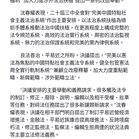
機制”“加大力度涉外法治扶植”提出一系列改造舉動。
沈春耀表現，二十屆三中全會對“完美中國特點社
會主義法治系統”作出主要安排，以法治系統扶植為總
抓手體系推動法治中國扶植，在更高程度上構成完整的
法令規范系統、高效的法治實行系統、周密的法治監視
系統、無力的法治保證系統和完美的黨內律例系統。
良法善治，平易近之所盼。決議提出，“完美以憲
法為焦點的中國特點社會主義法令系統，健全包管憲法
周全實行軌制系統”“兼顧立改廢釋纂，加大力度重點範
疇、新興範疇、涉外範疇立法”。
“決議安排的主要舉動和義務請求，很多觸及法令
的制訂、修正、廢除、說明、編輯以及相干受權、批準
等任務，對峙法任務提出了很多新課題新請求。”沈春
耀表現，決議在相干部門明白提出了制訂平易近營經濟
增進法、金融法、平易近族連合提高增進法、反跨境腐
朽法，修正監視法、監察法，編輯生態周遭的狀況法典
等主要立法修法義務。