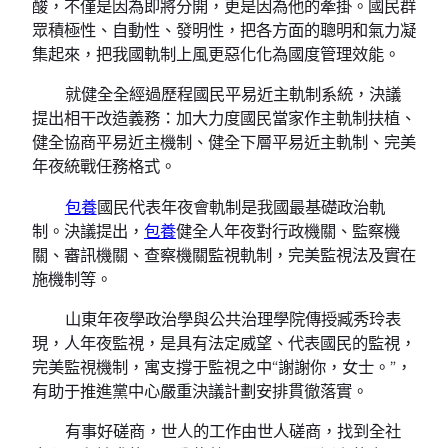
酸，不僅是因為即將分開，更是因為他的牽掛。國民群
眾積極性、自動性、發明性，把各方面的聰明和氣力凝
集起來，把我國軌制上風更惡化化為國度管理效能。
就健全全經過歷程國民平易近主軌制系統，決議
提出相干改造義務：加大力度國民當家作主軌制扶植、
健全協商平易近主機制、健全下層平易近主軌制、完美
年夜統戰任務格式。
包養
國民代表年夜會軌制是我國最基礎政治軌
制。決議提出，
包養
健全人年夜對行政機關、監察機
關、審訊機關、查察機關監視軌制，完美監視法及實在
施機制等。
山東年夜學政治學與公共治理學院傳授臧秀玲表
現，人年夜監視，是具有法定威望、代表國民的監視，
完美監視機制，寓支撐于監視之中“謝謝你，女士。”，
有助于推進黨中心嚴重決議計劃安排貫徹落實。
有事好磋商，世人的工作由世人磋商，找到全社