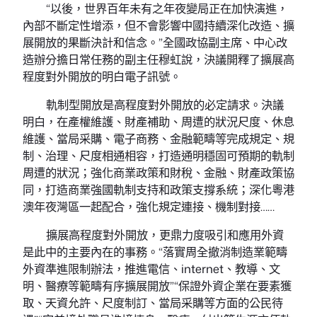
“以後，世界百年未有之年夜變局正在加快演進，
內部不斷定性增添，但不會影響中國持續深化改造、擴
展開放的果斷決計和信念。”全國政協副主席、中心改
造辦分擔日常任務的副主任穆虹說，決議開釋了擴展高
程度對外開放的明白電子訊號。
軌制型開放是高程度對外開放的必定請求。決議
明白，在產權維護、財產補助、周遭的狀況尺度、休息
維護、當局采購、電子商務、金融範疇等完成規定、規
制、治理、尺度相通相容，打造通明穩固可預期的軌制
周遭的狀況；強化商業政策和財稅、金融、財產政策協
同，打造商業強國軌制支持和政策支撐系統；深化粵港
澳年夜灣區一起配合，強化規定連接、機制對接……
擴展高程度對外開放，更鼎力度吸引和應用外資
是此中的主要內在的事務。“落實周全撤消制造業範疇
外資準進限制辦法，推進電信、internet、教導、文
明、醫療等範疇有序擴展開放”“保證外資企業在要素獲
取、天資允許、尺度制訂、當局采購等方面的公民待