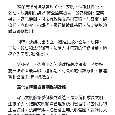
確保法律司法嚴厲規范公平文明，保護社會公正
公理。決議明白請求“健全監察機關、公安機關、查察
機關、審訊機關、司法行政機關各司其職，監察權、偵
察權、查察權、審訊權、履行權彼此共同、彼此制約的
體系體例機制”。
同時，決議提出樹立一體推動涉外立法、法律、
司法、遵法和法令辦事、法治人才培育的任務機制。積
極介入國際規定制訂。
新征程上，落實法治範疇改造義務請求，將更好
施展法治固最基礎、穩預期、利久遠的保證感化，推進
黨和國度工作行穩致遠。
深化文明體系體例機制改造
深化文明體系體例機制改造，是束縛和成長文明
生孩子力、推動文明範疇管理系統和管理才能古代化的
主要道路。決議聚焦扶植社會主義文明強國，對深化文