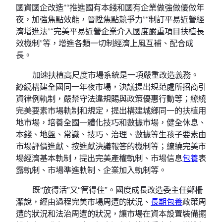
國資國企改造”“推進國有本錢和國有企業做強做優做年
夜，加強焦點效能，晉陞焦點競爭力”“制訂平易近營經
濟增進法”“完美平易近營企業介入國度嚴重項目扶植長
效機制”等，增進各類一切制經濟上風互補、配合成
長。
加速扶植高尺度市場系統是一項嚴重改造義務。
繚繞構建全國同一年夜市場，決議提出規范處所招商引
資律例軌制，嚴禁守法違規賜與政策優惠行動等；繚繞
完美要素市場軌制和規定，提出構建城鄉同一的扶植用
地市場，培養全國一體化技巧和數據市場，健全休息、
本錢、地盤、常識、技巧、治理、數據等生孩子要素由
市場評價進獻、按進獻決議報答的機制等；繚繞完美市
場經濟基本軌制，提出完美產權軌制、市場信息
包養
表
露軌制、市場準進軌制、企業加入軌制等。
既“放得活”又“管得住”。國度成長改造委主任鄭柵
潔說，經由過程完美市場周遭的狀況、
長期包養
政策周
遭的狀況和法治周遭的狀況，讓市場在資本設置裝備擺