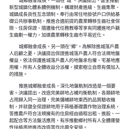
城鄉融會成長，一頭在“城”。決議提出，健全推動
新型城鎮化體系體例機制。構建財產進級、生齒集聚、
城鎮成長良性互念頭制。奉行由常住地掛號戶口供給基
礎公共辦事軌制，推進合適前提的農業轉移生齒社會保
險、住房保證、隨遷後代任務教導等享有同遷進地戶籍
生齒劃一權力，加速農業轉移生齒市平易近化。
城鄉融會成長，另一頭在“鄉”。為解除進城落戶農
人后顧之憂，決議提出保證進城落戶農人符合法規地盤
權益，依法保護進城落戶農人的地盤承包權、宅基地應
用權、所有人全體收益分派權，摸索樹立自愿有償加入
的措施。
推進城鄉融會成長，深化地盤軌制改造是一個要
害。決議提出，改造完美耕地占補均衡軌制，各類耕地
占用歸入同一治理，完美彌補耕地東西的品質驗收機
制，并就健全保證耕地用于蒔植基礎農作物治理系統，
答應農戶符合法規擁有的住房經由過程出租、進股、一
起配合等方法盤活應用，有序推動鄉村所有人全體運營
性扶植用地進市改造等作出周全安排。