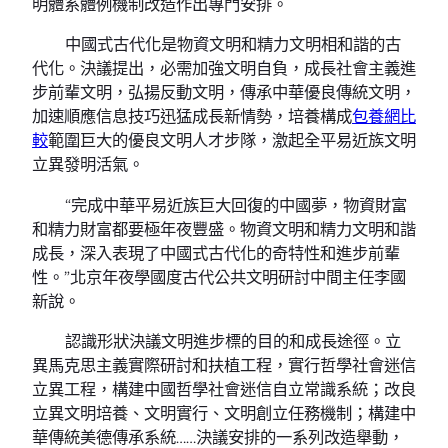
明體系體例機制改造作出專門安排。
中國式古代化是物資文明和精力文明相和諧的古
代化。決議提出，必需加強文明自負，成長社會主義進
步前輩文明，弘揚反動文明，傳承中華優良傳統文明，
加速順應信息技巧迅猛成長新情勢，培養構成
包養網比
較
範圍巨大的優良文明人才步隊，激起全平易近族文明
立異發明活氣。
“完成中華平易近族巨大回復的中國夢，物資財富
和精力財富都要極年夜豐盛。物資文明和精力文明和諧
成長，深入表現了中國式古代化的奇特性和進步前輩
性。”北京年夜學國度古代公共文明研討中間主任李國
新說。
認識形狀決議文明進步標的目的和成長途徑。立
異馬克思主義實際研討和扶植工程，實行哲學社會迷信
立異工程，構建中國哲學社會迷信自立常識系統；改良
立異文明培養、文明實行、文明創立任務機制；構建中
華傳統美德傳承系統……決議安排的一系列改造舉動，