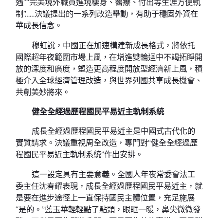
遇”“完美境外職員進境棲身、醫療、付出等生涯方便軌
制”……決議提出的一系列改造舉動，有助于穩固外資在
華成長信念。
穆虹說，中國正在加速構建新成長格式，將依托
國際超年夜範圍市場上風，在增進雙輪迴中不竭拓睜開
放的深度和廣度，塑造更高程度開放型經濟新上風，積
極介入全球經濟管理改造，與世界列國共享成長機會、
共創美妙將來。
健全全經過歷程國民平易近主軌制系統
成長全經過歷程國民平易近主是中國式古代化的
實質請求。決議重視周全改造，專門對“健全全經過歷
程國民平易近主軌制系統”作出安排。
這一設定具有主要意義。全國人年夜常委會法工
委主任沈春耀表現，成長全經過歷程國民平易近主，就
是要在進步途徑上一直保持國民主體位置，充足施展
“是的。”藍玉華輕輕點了點頭，眼眶一暖，鼻尖微微發