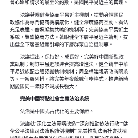
會心愿和請求的最至公約數，是國民平易近主的真理。
決議著眼健全協商平易近主機制，提動身揮國民
政協作為專門協商機構感化，健全深度協商互動、看法
充足表達、普遍凝集共鳴的機制等；完美協商平易近主
系統，豐盛協商方法。著眼健全下層平易近主軌制，提
出健全下層黨組織引導的下層群眾自治機制等。
決議提出，保持好、成長好、完美好中國新型政
黨軌制；制訂平易近族連合提高增進法，健全鑄牢中華
平易近族配合體認識軌制機制；周全構建親清政商關系
等。一系羅列措，將完美年夜統戰任務格式，推進新時
期愛國同一陣線不竭成長強大。
完美中國特點社會主義法治系統
法治是中國式古代化的主要保證。
決議就“深化立法範疇改造”“深刻推動依法行政”“健
全公平法律司法體系體例機制”“完美推動法治社會扶植