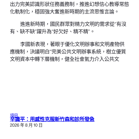
出力完美認識形狀任務義務制，推進幻想信心教導常態
化軌制化，穩固強大奮進新時期的主流思惟言論。
進進新時期，國民群眾對精力文明的需求從“有沒
有、缺不缺”躍升為“好欠好、精不精”。
李國新表現，著眼于優化文明辦事和文明產物供
應機制，決議明白“完美公共文明辦事系統，樹立優質
文明資本中轉下層機制，健全社會氣力介入公共文
項目
辛識平：用感性克服新竹森和診所發急
2026 年 8 月 10 日