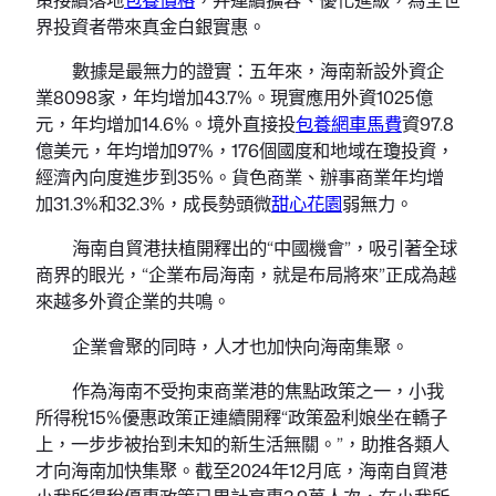
界投資者帶來真金白銀實惠。
數據是最無力的證實：五年來，海南新設外資企
業8098家，年均增加43.7%。現實應用外資1025億
元，年均增加14.6%。境外直接投
包養網車馬費
資97.8
億美元，年均增加97%，176個國度和地域在瓊投資，
經濟內向度進步到35%。貨色商業、辦事商業年均增
加31.3%和32.3%，成長勢頭微
甜心花園
弱無力。
海南自貿港扶植開釋出的“中國機會”，吸引著全球
商界的眼光，“企業布局海南，就是布局將來”正成為越
來越多外資企業的共鳴。
企業會聚的同時，人才也加快向海南集聚。
作為海南不受拘束商業港的焦點政策之一，小我
所得稅15%優惠政策正連續開釋“政策盈利娘坐在轎子
上，一步步被抬到未知的新生活無關。”，助推各類人
才向海南加快集聚。截至2024年12月底，海南自貿港