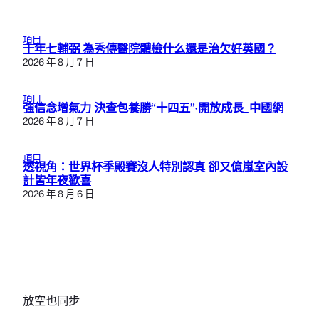
項目
十年七輔弼 為秀傳醫院體檢什么還是治欠好英國？
2026 年 8 月 7 日
項目
強信念增氣力 決查包養勝“十四五”·開放成長_中國網
2026 年 8 月 7 日
項目
透視角：世界杯季殿賽沒人特別認真 卻又億嵐室內設
計皆年夜歡喜
2026 年 8 月 6 日
放空也同步