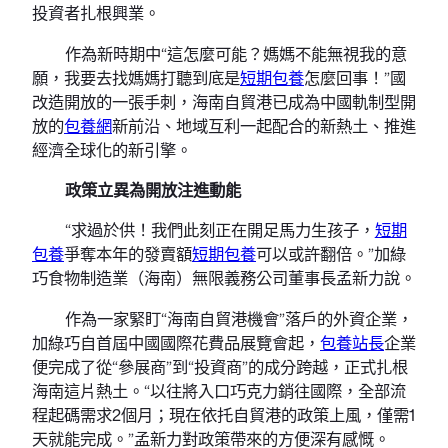
投資者扎根興業。
作為新時期中“這怎麼可能？媽媽不能無視我的意
願，我要去找媽媽打聽到底是
短期包養
怎麼回事！”國
改造開放的一張手刺，海南自貿港已成為中國軌制型開
放的
包養網
新前沿、地域互利一起配合的新熱土、推進
經濟全球化的新引擎。
政策立異為開放注進動能
“求過於供！我們此刻正在開足馬力生孩子，
短期
包養
爭奪本年的發賣額
短期包養
可以或許翻倍。”加綠
巧食物制造業（海南）無限義務公司董事長孟新力說。
作為一家緊盯“海南自貿港機會”落戶的外資企業，
加綠巧自首屆中國國際花費品展覽會起，
包養站長
企業
便完成了從“參展商”到“投資商”的成分跨越，正式扎根
海南這片熱土。“以往將入口巧克力銷往國際，全部流
程起碼需求2個月；現在依托自貿港的政策上風，僅需1
天就能完成。”孟新力對政策帶來的方便深有感慨。