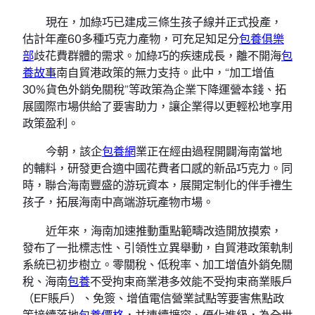
現在，加綠巧已建成三條生孩子線并正式投產，
估計年產60多種巧克力產物，可充足知足分
包養俱樂
部
歧花費群體的需求。加綠巧的疾速成長，離不開海
包
養故事
南自貿港政策的無力支持。此中，“加工增值
30%貨色外銷免關稅”等政策為企業下降運營本錢、拓
展國際市場供給了要害助力，讓企業得以更輕松地享用
政策盈利。
今朝，該企
包養網
業正在經由過程開闢海南當地
的輔料，研發更合適中國花費者口感的新品巧克力。同
時，聯合海南豐盛的游玩資本，展開定制化的伴手禮生
孩子，拓展海南中高端游玩產物市場。
近年來，海南加速推動重點範疇改造開放摸索，
發布了一批標志性、引領性立異舉動，自貿港政策軌制
系統已初步樹立。零關稅、低稅率、加工增值外銷免關
稅、海南
包養
不受拘束商業港多效能不受拘束商業賬戶
（EF賬戶）、免簽、增值電信營業試點等要害焦點政
策接續落地
包養價格
，并連續擴容、優化進級，為全世