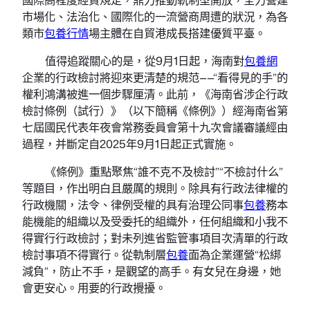
市場化、法治化、國際化的一流營商周遭的狀況，為各
類市
包養行情
場主體在自貿港成長搭建優質平臺。
值得追蹤關心的是，從9月1日起，海南對
包養網
企業的行政檢討將迎來更清楚的規范——“看得見的手”的
權利鴻溝被進一個步驟厘清。此前，《海南省涉企行政
檢討條例（試行）》（以下簡稱《條例》）經海南省第
七屆國民代表年夜會常務委員會第十九次會議審議經由
過程，并斷定自2025年9月1日起正式實施。
《條例》重點聚焦“誰不克不及檢討”“不檢討什么”
等題目，作出明白且嚴厲的規則。除具有行政法律權的
行政機關，法令、律例受權的具有治理公同事
包養
務本
能機能的組織以及受委托的組織外，任何組織和小我不
得實行行政檢討；對未列進省監管事項目次清單的行政
檢討事項不得實行。從軌制層
包養
面為企業運營“松綁
減負”，防止不手，是觀望的高手。有女兒在身邊，她
會更安心。用要的行政攪擾。