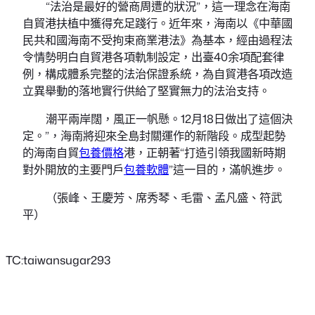
“法治是最好的營商周遭的狀況”，這一理念在海南
自貿港扶植中獲得充足踐行。近年來，海南以《中華國
民共和國海南不受拘束商業港法》為基本，經由過程法
令情勢明白自貿港各項軌制設定，出臺40余項配套律
例，構成體系完整的法治保證系統，為自貿港各項改造
立異舉動的落地實行供給了堅實無力的法治支持。
潮平兩岸闊，風正一帆懸。12月18日做出了這個決
定。”，海南將迎來全島封關運作的新階段。成型起勢
的海南自貿
包養價格
港，正朝著“打造引領我國新時期
對外開放的主要門戶
包養軟體
”這一目的，滿帆進步。
（張峰、王慶芳、席秀琴、毛雷、孟凡盛、符武
平）
TC:taiwansugar293