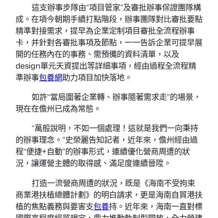
這支辦事步隊由“項目管家”及審批辦事保證團隊構
成。在項今朝期手續打點階段，辦事團隊對比審批要點
精準對接需求，提早為企業定制項目審批全流程辦事
卡，并針對各審批事項及節點，一一告訴企業可提早展
開的任務內在的事務、需預備的資料清單，以及
design單元天資提出等詳細事項，經由過程全流程精
準辦事
包養網
助力項目加快落地。
如許“當局圍著企業轉、辦事隨著需求走”的場景，
現在在儋州已成為常態。
“萬般說明，不如一個處理！這就是我們一向秉持
的辦事理念。”史榮麗告知記者，近年來，儋州經由過
程“便捷+自動”的辦事形式，連續優化營商周遭的狀
況，讓運營主體的取得感、滿足度連續晉陞。
打造一流營商周遭的狀況，既是《海南不受拘束
商業港扶植總體計劃》的明白請求，更是海南自貿港扶
植的焦點義務與要害支
包養
持。近年來，海南一直對標
國際高程度經貿規定，鼎力推動軌制型開放，全力營建