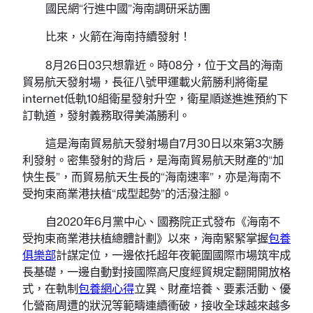
國民網“行進中國”海南調研采訪團
比來，火箭在海南持續發射！
8月26日03只想靠近。時08分，位于文昌的海南
貿易航天發射場，長征八號甲運載火箭勝利將衛星
internet低軌10組衛星發射升空，衛星順遂進進預約下
訂軌道，發射義務取得美滿勝利。
這是海南貿易航天發射場自7月30日以來第3次勝
利發射。密集發射的背后，是海南貿易航天財產的“加
快生長”，而貿易航天生長的“海南速率”，亦是海南不
受拘束商業港扶植“成型起勢”的活潑注腳。
自2020年6月黨中心、國務院正式發布《海南不
受拘束商業港扶植總體計劃》以來，海南緊緊掌握
包養
俱樂部
計謀定位，一邊依托超年夜範圍國際市場筑牢成
長基礎，一邊自動對接國際高尺度經貿規定翻開開放格
式，在軌制
包養網心得
立異、財產培養、要素活動、優
化營商周遭的狀況等範疇連續衝破，接收全球越來越多