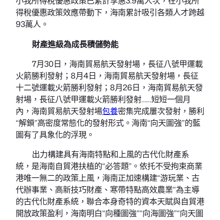
小我所得稅優惠政策已累計享惠3.9萬人次，在小我所
得稅優惠政策效應帶動下，海南累計吸引各類人才跨越
93萬人。
財產進級為成長積儲勢能
7月30日，海南貿易航天發射場，長征八號甲運載
火箭勝利發射；8月4日，海南貿易航天發射場，長征
十二號運載火箭勝利發射；8月26日，海南貿易航天發
射場，長征八號甲運載火箭勝利發射……短短一個月
內，海南貿易航天發射場
包養
密集完成屢次發射，勝利
“解鎖”高密度常態化的發射形式。海南“向天圖強”的藍
圖有了具象化的浮現。
出力構建具有海南特點和上風的古代化財產系
統，是海南自貿港扶植的“必答題”。依托不受拘束商業
港唯一無二的政策上風，海南正加速構建“游玩業、古
代辦事業、高新技巧財產、寒帶特點高效農業”為主導
的古代化財產系統，聯合本身奇特的資本天賦與自貿港
開放政策盈利，海南明白“向種圖強”“向海圖強”“向天圖