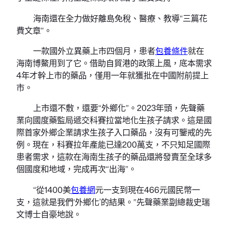
海南還在全力做好離島免稅、醫療、教導“三篇花
費文章”。
一款國外立異藥上市四個月，患者
包養條件
就在
海南博鰲用到了它。借助自貿港的政策上風，底本需求
4年才幹上市的藥品，僅用一年就獲批在中國附前提上
市。
上市還不敷，還要“外鄉化”。2023年頭，先聲藥
業向國度藥監局遞交科賽拉當地化生孩子請求。這是國
際首家外鄉企業請求生孩子入口藥品，沒有可鑒戒的先
例。現在，科賽拉年產能已達200萬支，不只知足國際
患者需求，這款在海南生孩子的藥品還將發賣至全球多
個國度和地域，完成再次“出海”。
“從1400美
包養網
元一支到現在466元國民幣一
支，這就是我們‘外鄉化’的結果。”先聲藥業副總裁史瑞
文博士自豪地說。