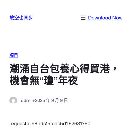
跳至主要內容
放空也同步
Download Now
項目
潮涌自台包養心得貿港，
機會無“瓊”年夜
admin
·
2025 年 9 月 9 日
requestId:68bdc15fcdc5d1.92681790.