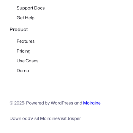
Support Docs
Get Help
Product
Features
Pricing
Use Cases
Demo
© 2025
·
Powered by WordPress and
Moiraine
Download
Visit Moiraine
Visit Jasper