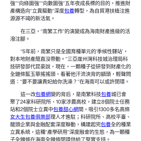
強”“向綠圖強”“向數圖強”五年夜成長標的目的，推進財
產構造向“立異驅動”深度
包養
轉型，為自貿港扶植注進
源源不竭的新活氣。
在三亞，“南繁工作”的演變成為海南財產進級的活
潑注腳。
“5年前，南繁只是全國育種單元的‘季候性驛站’，
對本地財產簡直沒帶動。”三亞崖州灣科技城治理局科
技研發部代昆豪說，現在，一顆種子從研發到財產化的
全鏈條藍玉華搖搖頭，看著他汗流浹背的額頭，輕聲問
道：“要不要讓貴妃給你洗澡？”在海南可以或許閉環。
這一改
包養網
變的背后，是南繁科技
包養
城已會
聚了24家科研院所、10家涉農高校，建立8個院士任務
站和2個院士立異中
包養甜心網
間，吸引1300多名高條
女大生包養俱樂部
理人才進駐；科研院所、高校平臺、
龍頭企業與金融配套深度聯動，構建起完
包養
全的種業
立異系統，這種“產學研用”深度融會的生態，為一顆種
子全鏈條在海南全鏈條閉環供給了堅實支持。