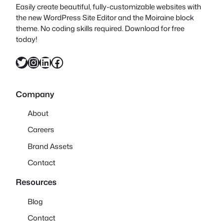
Easily create beautiful, fully-customizable websites with
the new WordPress Site Editor and the Moiraine block
theme. No coding skills required. Download for free
today!
X
Instagram
LinkedIn
Facebook
Company
About
Careers
Brand Assets
Contact
Resources
Blog
Contact