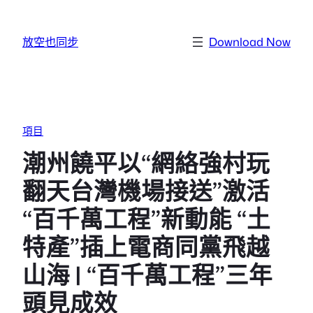
跳至主要內容
放空也同步
Download Now
項目
潮州饒平以“網絡強村玩
翻天台灣機場接送”激活
“百千萬工程”新動能 “土
特產”插上電商同黨飛越
山海 | “百千萬工程”三年
頭見成效