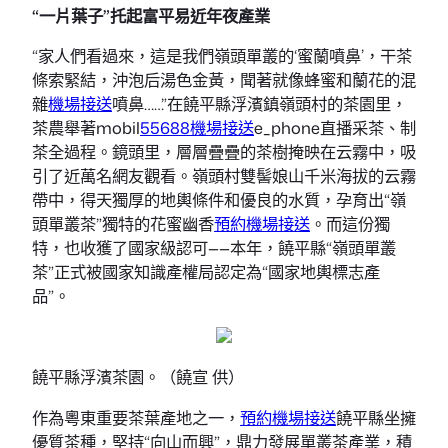
“一片葉子”托起富平易近年夜產業
“家人們看過來，這是我們嶺頭單叢的‘蜜蘭噴鼻’，干茶
條索緊結，沖泡后湯色金黃，聞著就像蜂蜜和蘭花的混
雜
機場接送
噴鼻……”在饒平縣浮濱鎮嶺頭村的茶園里，
茶農舉著mobil
55688機場接送
e_phone直播采茶、制
茶全過程。鏡頭里，層層疊疊的茶樹掩映在云霧中，吸
引了近萬名網友觀看。嶺頭村雙髻娘山千米海拔的云霧
帶中，得天獨厚的地輿條件和優良的水質，孕育出“嶺
頭單叢茶”獨特的花蜜幽香
預約機場接送
。而這份獨
特，也收獲了國家級認可——本年，饒平縣“嶺頭單叢
茶”正式被國家知識產權局認定為“國家地輿標志產
品”。
饒平縣浮濱茶園。（饒宣 供）
作為粵東重要茶葉產地之一，
預約機場接送
饒平縣坐擁
優質茶種，堅持“向山而興”，鼎力發展單叢茶產業，積