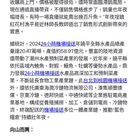
收購商上門，價格被壓得很低，還時常面臨滯銷風險。
現在通過直播帶貨，不僅銷售價格進步了，銷量也年夜
幅增長，有時一場直播就能賣出幾百斤魚。”年夜埕鎮
紅花村漁平易近林師長教師道出了銷售形式創新帶來的
實惠。
據統計，2024
24小時機場接送
年饒平全縣水產品總產
量達20.47萬噸，產值約58.97億元。豐富的陸地資源
還帶動了潮州水產預制菜產業的發展。近年來，饒平縣
依托區域內鮸魚、對蝦、鰻魚、牡蠣等優勢水產品，鼎
力發展
24小時機場接送
水產品高深加工和預制菜產
業，不斷延長食物工業產業鏈。此
台北到桃園機場接送
外，還依托廣東海潤冷鏈物流無限公司，湊集順豐速
運、京東冷鏈、德邦快遞、中通快遞等企業進駐電商產
業基地，構成從養殖捕撈、加工、倉儲到電商、冷鏈物
流、終端配送的
機場接送
多位一體產業鏈，推動“藍色
糧倉”持續壯年夜。
向山而興：