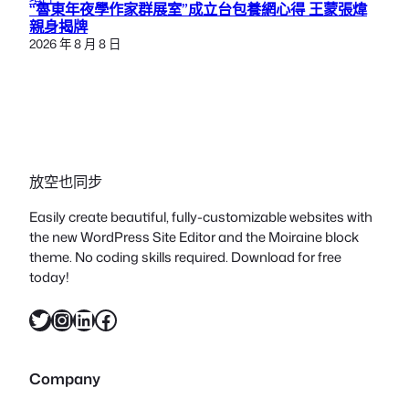
“魯東年夜學作家群展室”成立台包養網心得 王蒙張煒
親身揭牌
2026 年 8 月 8 日
放空也同步
Easily create beautiful, fully-customizable websites with
the new WordPress Site Editor and the Moiraine block
theme. No coding skills required. Download for free
today!
X
Instagram
LinkedIn
Facebook
Company