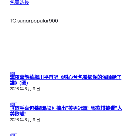
包養站長
TC:sugarpopular900
項目
津夜嘉韶華楊川平首唱《甜心台包養網你的溫順給了
誰》(圖)
2026 年 8 月 9 日
項目
《歌手喜包養網站2》捧出”美男冠軍” 鄧紫棋被譽”人
美歌靚”
2026 年 8 月 9 日
項目