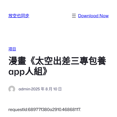
跳至主要內容
放空也同步
Download Now
項目
漫畫《太空出差三專包養
app人組》
admin
·
2025 年 8 月 10 日
requestId:68977f380a2910.46868117.