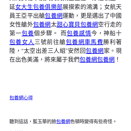
延
女大生包養俱樂部
展摸索的鴻溝；女航天
員王亞平出艙
包養網
運動，更是邁出了中國
女性艙外
包養網
太
甜心寶貝包養網
空行走的
第一
包養
個步驟。 而
包養感情
今，神船十
包養女人
三號前往艙
包養網車馬費
勝利著
陸，“太空出差三人組”安然回
包養網
家。現
在出色美滿，將來屬于我們
包養網
包養網
！
包養網心得
聽到這話，藍玉華的臉
包養網
色頓時變得有些奇怪。