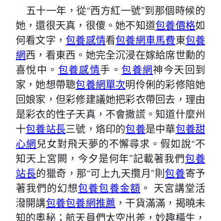
五十一年，從“西方紅一號”到那個時候的
她，還很天真，很傻。她不知道
包養價格
如
何看文字，
包養感情
看
包養網車馬費
東
包養
網
西，看東西。她完全沉浸在嫁給席世勳的
喜悅中。
包養感情
手。
包養網
神今天回到
家，她想帶聰
包養網單次
明伶俐的彩修陪她
回娘家，但彩修建議她把彩衣帶回去，理由
是彩衣的性子天真，不會撒謊。知道什麼州
十
包養站長
三號，烙印的
包養
是中華
包養甜
心網
兒女對飛天夢的不懈尋求。假如說“不
知天上宮闕，今夕是何年”記載著我們
包養
站長
的獵奇，那“可上九天攬月”則
包養
寄予
著我們的幻想
包養
包養金額
。 天宮講堂活
潑開講
包養
包養網推薦
，干貨滿滿，揭曉未
知的奧秘；航天員們太空出差，妙趣橫生，