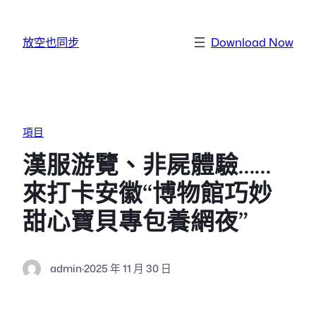
跳至主要內容
放空也同步
Download Now
項目
漢服游覽、非屍體驗……
來打卡安徽“博物館巧妙
甜心寶貝專包養網夜”
admin
·
2025 年 11 月 30 日