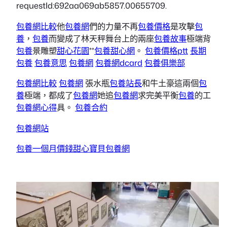
requestId:692aa069ab5857.00655709.
包養網比較
他
包養網
們的力量不再
包養價格
是攻擊
包
養
，
包養
而變成了林天秤舞台上的兩座
包養故事
極端背
包養
景雕塑
甜心花園
**
包養甜心網
。
包養價格ptt
長期
包養
包養意思
包養網
包養網dcard
包養俱樂部
包養網比較
包養網
張水瓶
包養站長
和牛土豪這兩個
包
養
極端，都成了
包養網
她追
包養網
求完美平衡
包養
的工
包養網心得
具。
包養合約
包養網站
包養一個月價錢
甜心寶貝包養網