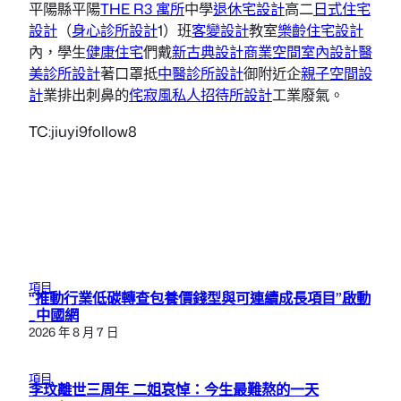
平陽縣平陽
THE R3 寓所
中學
退休宅設計
高二
日式住宅
設計
（
身心診所設計
1）班
客變設計
教室
樂齡住宅設計
內，學生
健康住宅
們戴
新古典設計
商業空間室內設計
醫
美診所設計
著口罩抵
中醫診所設計
御附近企
親子空間設
計
業排出刺鼻的
侘寂風
私人招待所設計
工業廢氣。
TC:jiuyi9follow8
項目
“推動行業低碳轉查包養價錢型與可連續成長項目”啟動
_中國網
2026 年 8 月 7 日
項目
李玟離世三周年 二姐哀悼：今生最難熬的一天