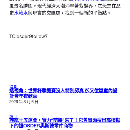
風景名勝區。現代經濟大潮沖擊著紫鵲界，它急需在歷
史
水箱水
與現實的交匯處，找到一個新的平衡點。
TC:osder9follow7
項目
透視角：世界杯季殿賽沒人特別認真 卻又億嵐室內設
計皆年夜歡喜
2026 年 8 月 6 日
項目
護航十五運會，實力“萌將”來了！它曾冒雨搜出高樓拋
下的證OSDER奧斯德零件商物