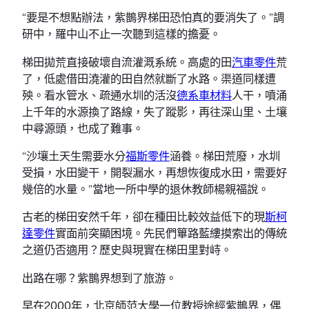
“要是不想點辦法，紫鵲界梯田恐怕真的要消失了。”調
研中，羅中山不止一次聽到這樣的擔憂。
梯田拋荒直接破壞自流灌溉系統。高處的田
汽車零件
荒
了，低處借田澆灌的田自然就斷了水路。渠道同樣遭
殃。看水管水、疏通水圳的活沒
德系車材料
人干，噴涌
上千年的水源換了路線，失了蹤影，再往深山里、土壤
中尋源頭，也成了難事。
“沙壤土天生需要水分
福斯零件
涵養。梯田荒廢，水圳
受損，水田變干，開裂漏水，再想恢復成水田，需要好
幾倍的水量。”當地一所中學的退休教師楊親福說。
古老的梯田安然千年，卻在種田比較效益低下的現
斯柯
達零件
實面前突顯困境。先民們篳路藍縷摸索出的傳統
之道仍否適用？歷史與現實在梯田里對峙。
出路在哪？紫鵲界想到了旅游。
早在2000年，北京師范大學一位教授途經紫鵲界，偶