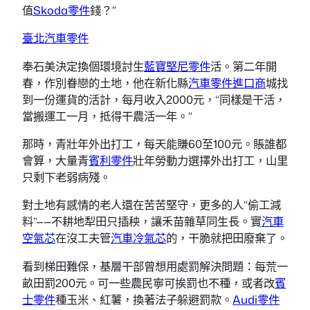
值
Skoda零件
錢？”
臺北汽車零件
奉石美決定換個環境討生
藍寶堅尼零件
活。第二年開
春，作別眷戀的土地，他在新化縣
汽車零件進口商
城找
到一份運貨的活計，每月收入2000元，“同樣是干活，
當搬運工一月，抵得干農活一年。”
那時，青壯年外出打工，每天能賺60至100元。賬誰都
會算，大量青
賓利零件
壯年勞動力選擇外出打工，山里
只剩下老弱病殘。
對土地有感情的老人還在苦苦堅守，更多的人“偷工減
料”——不耕地犁田只插秧，讓禾苗雜草同生長。實
汽車
空氣芯
在沒工夫管
汽車冷氣芯
的，干脆就把田廢棄了。
看到梯田難保，基層干部曾想用處罰解決問題：每荒一
畝田罰200元。可一些農民寧可挨罰也不種，或者改
賓
士零件
種玉米、紅薯，換著法子躲避罰款。
Audi零件