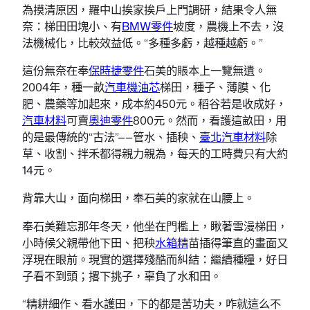
為摸清原因，羅中山挨家挨戶上門調研，結果令人無
奈：梯田田塊小、有
BMW零件
坡度，農機上不去，沒
法機械化，比較效益低。“多種多虧，越種越虧。”
這份無奈在奉
保時捷零件
石美的賬本上一覽無遺。
2004年，種一畝
汽車機油芯
梯田，種子、薄膜、化
肥、農藥等加起來，成本約450元。稻谷若是收成好，
汽車材料
可賣
奧迪零件
800元。然而，看護這畝田，用
的是最傳統的“古法”——管水、插秧、
臺北汽車材料
除
草、收割、拌禾都得親力親為，每天的工時費只有大約
14元。
背靠大山，面向梯田，奉石美的家就在山腰上。
奉石美難忘那年冬天，他坐在門檻上，瞅著雪漫梯田，
小時候父親帶他下田、把秧
水箱精
苗插得筆直的畫面又
浮現在眼前。現實的選擇殘酷而糾結：繼續種糧，好日
子看不到頭；撂下挑子，辜負了水和田。
“精耕細作、看水護田，下的都是苦功夫，咋就這么不