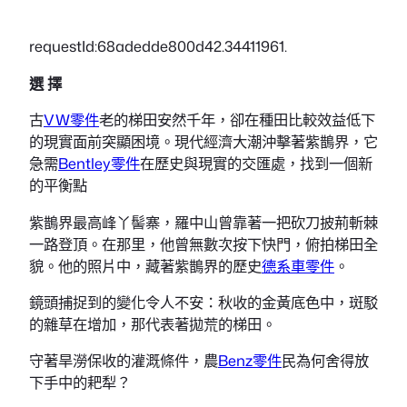
requestId:68adedde800d42.34411961.
選 擇
古
VW零件
老的梯田安然千年，卻在種田比較效益低下
的現實面前突顯困境。現代經濟大潮沖擊著紫鵲界，它
急需
Bentley零件
在歷史與現實的交匯處，找到一個新
的平衡點
紫鵲界最高峰丫髻寨，羅中山曾靠著一把砍刀披荊斬棘
一路登頂。在那里，他曾無數次按下快門，俯拍梯田全
貌。他的照片中，藏著紫鵲界的歷史
德系車零件
。
鏡頭捕捉到的變化令人不安：秋收的金黃底色中，斑駁
的雜草在增加，那代表著拋荒的梯田。
守著旱澇保收的灌溉條件，農
Benz零件
民為何舍得放
下手中的耙犁？