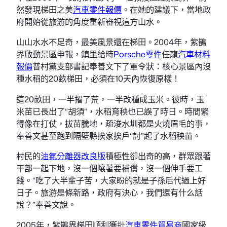
然發現梯田之美
汽車零件報價
。在她的建議下，當地政
府開始從旅游的角度重新審視這方山水。
山山水水不足奇，最美風景還在梯田。2004年，紫鵲
界啟動景區申報，鎮里給時
Porsche零件
任龍
汽車材料
報價
普村黨支部書記奉善文下了軍令狀：核心景區內沒
種水稻的20畝梯田，必須在10天內恢復原樣！
這20畝田，一半撂了荒，一半改種成玉米。彼時，玉
米苗已長出了“胡須”，水稻育秧也已誤了時日。時間緊
得像在打仗，拔苗騰地，疏浚水圳都是火燒眉毛的事，
奉善文甚至跑到隔壁縣挨家挨戶“討”起了水稻秧苗。
村民的
油氣分離器改良版
積極性卻出奇的高，群眾跟著
干部一起下地，沒一個嚷著要補償，沒一個伸手要工
錢。“吃了大半輩子苦，大家盼的就是子孫后代過上好
日子。旅游是條新路，政府有決心，我們還有什么話
說？”奉善文說。
2005年，紫鵲界梯田順利獲批
汽車零件貿易商
國家級