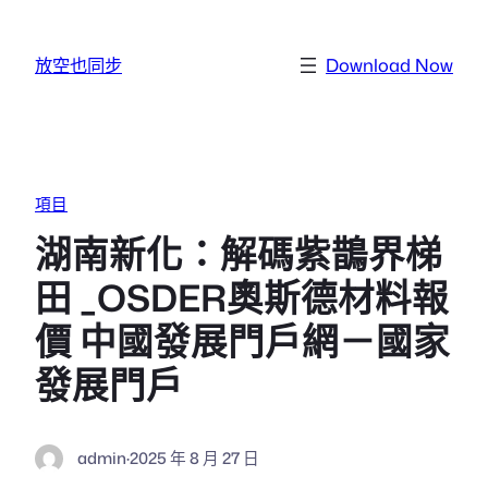
跳至主要內容
放空也同步
Download Now
項目
湖南新化：解碼紫鵲界梯
田 _OSDER奧斯德材料報
價 中國發展門戶網－國家
發展門戶
admin
·
2025 年 8 月 27 日