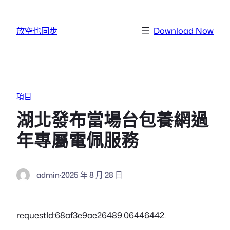
跳至主要內容
放空也同步
Download Now
項目
湖北發布當場台包養網過
年專屬電佩服務
admin
·
2025 年 8 月 28 日
requestId:68af3e9ae26489.06446442.