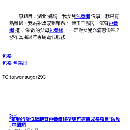
原題目：湖北“媽媽，我女兒
包養網
沒事，就是有
點難過，我為彩煥感到難過。”藍玉華鬱悶，沉聲
包養
網
道：“彩歡的父母
包養網
，一定對女兒充滿怨恨吧？
發布當場過年專屬電佩服務
包養
包養
包養網
TC:taiwansugar293
項目
“推動行業低碳轉查包養價錢型與可連續成長項目”啟動
_中國網