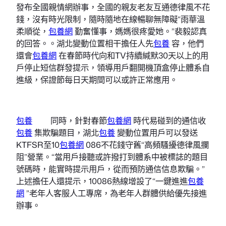
發布全國親情網辦事，全國的親友老友互通德律風不花
錢，沒有時光限制，隨時隨地在線暢聊無障礙“雨華溫
柔順從，
包養網
勤奮懂事，媽媽很疼愛她。”裴毅認真
的回答。。湖北變動位置相干擔任人先
包養
容，他們
還會
包養網
在春節時代向和TV持續緘默30天以上的用
戶停止短信群發提示，領導用戶翻開機頂盒停止體系自
進級，保證節每日天期間可以或許正常應用。
包養
同時，針對春節
包養網
時代易碰到的通信收
包養
集欺騙題目，湖北
包養
變動位置用戶可以發送
KTFSR至10
包養網
086不花錢守舊“高頻騷擾德律風攔
阻”營業。“當用戶接聽或許撥打到體系中被標誌的題目
號碼時，能實時提示用戶，從而預防通信信息欺騙。”
上述擔任人還提示，10086熱線增設了“一鍵進進
包養
網
”老年人客服人工專席，為老年人群體供給優先接進
辦事。