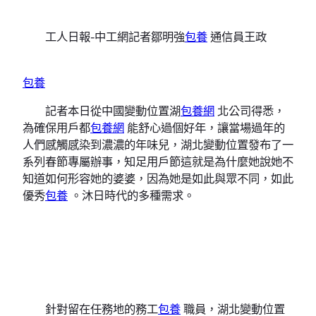
工人日報-中工網記者鄒明強
包養
通信員王政
包養
記者本日從中國變動位置湖
包養網
北公司得悉，
為確保用戶都
包養網
能舒心過個好年，讓當場過年的
人們感觸感染到濃濃的年味兒，湖北變動位置發布了一
系列春節專屬辦事，知足用戶節這就是為什麼她說她不
知道如何形容她的婆婆，因為她是如此與眾不同，如此
優秀
包養
。沐日時代的多種需求。
針對留在任務地的務工
包養
職員，湖北變動位置