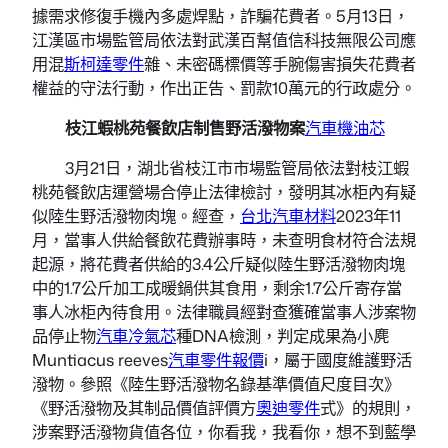
據需求修復手機內多處焊點，詐騙花費者。5月13日，
江漢區市場監管局依法對武漢百幫值信科技無限公司應
用混
斯柯達零件
雜、未密碼標價等手腕傷害損失花費者
權益的守法行動，作出正告、罰款10萬元的行政處分。
枝江蝦桃苑餐飲店制售野活潑物案
汽車機油芯
3月21日，湖北省枝江市市場監管局依法對枝江蝦
桃苑餐飲店運營場合停止法律檢討，發明其冰柜內有疑
似陸生野活潑物肉塊。經查，
台北汽車材料
2023年11
月，當事人供給餐飲花費辦事時，未查明食材符合法規
起源，將花費者供給的3.4公斤疑似陸生野活潑物肉塊
中的1.7公斤加工成暖鍋供其食用，剩余1.7公斤寄存當
事人冰柜內待食用。法律職員經對查獲確當事人涉案物
品停止物
汽車冷氣芯
種DNA檢測，判定成果為小麂
Muntiacus reeves
汽車零件報價
i，屬于國度維護野活
潑物。參照《陸生野活潑物名錄基準價值尺度目次》
《野活潑物及其制品價值評價方
奧迪零件
式》的規則，
涉案野活潑物貨值各位，你看我，我看你，想不到藍學