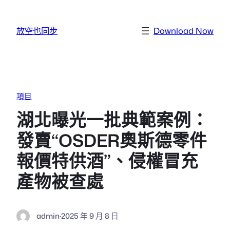
跳至主要內容
放空也同步
Download Now
項目
湖北曝光一批典範案例：
發賣“OSDER奧斯德零件
報價特供酒”、侵權冒充
產物被查處
admin
·
2025 年 9 月 8 日