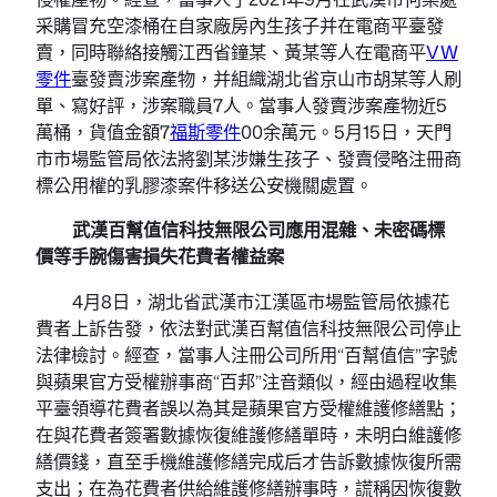
采購冒充空漆桶在自家廠房內生孩子并在電商平臺發
賣，同時聯絡接觸江西省鐘某、黃某等人在電商平
VW
零件
臺發賣涉案產物，并組織湖北省京山市胡某等人刷
單、寫好評，涉案職員7人。當事人發賣涉案產物近5
萬桶，貨值金額7
福斯零件
00余萬元。5月15日，天門
市市場監管局依法將劉某涉嫌生孩子、發賣侵略注冊商
標公用權的乳膠漆案件移送公安機關處置。
武漢百幫值信科技無限公司應用混雜、未密碼標
價等手腕傷害損失花費者權益案
4月8日，湖北省武漢市江漢區市場監管局依據花
費者上訴告發，依法對武漢百幫值信科技無限公司停止
法律檢討。經查，當事人注冊公司所用“百幫值信”字號
與蘋果官方受權辦事商“百邦”注音類似，經由過程收集
平臺領導花費者誤以為其是蘋果官方受權維護修繕點；
在與花費者簽署數據恢復維護修繕單時，未明白維護修
繕價錢，直至手機維護修繕完成后才告訴數據恢復所需
支出；在為花費者供給維護修繕辦事時，謊稱因恢復數