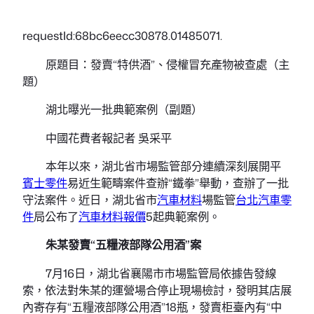
requestId:68bc6eecc30878.01485071.
原題目：發賣“特供酒”、侵權冒充產物被查處（主
題）
湖北曝光一批典範案例（副題）
中國花費者報記者 吳采平
本年以來，湖北省市場監管部分連續深刻展開平
賓士零件
易近生範疇案件查辦“鐵拳”舉動，查辦了一批
守法案件。近日，湖北省市
汽車材料
場監管
台北汽車零
件
局公布了
汽車材料報價
5起典範案例。
朱某發賣“五糧液部隊公用酒”案
7月16日，湖北省襄陽市市場監管局依據告發線
索，依法對朱某的運營場合停止現場檢討，發明其店展
內寄存有“五糧液部隊公用酒”18瓶，發賣柜臺內有“中