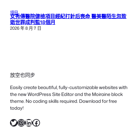
項目
女秀傳醫院健檢項目經紀打針后喪命 醫美醫陌生忽致
逝世罪成判監18個月
2026 年 8 月 7 日
放空也同步
Easily create beautiful, fully-customizable websites with
the new WordPress Site Editor and the Moiraine block
theme. No coding skills required. Download for free
today!
X
Instagram
LinkedIn
Facebook