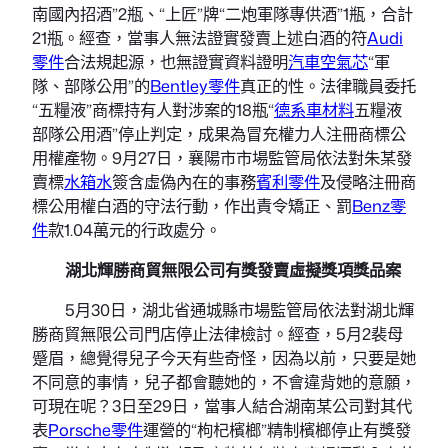
南國內招酒”2瓶、“上匠”牌“二炮軍隊專供酒”1瓶，合計
21瓶。經查，當事人無法證實發賣上述白酒的符
Audi
零件
合法規起源，也無證實資料證明
汽車空氣芯
“軍
隊、部隊公用”的
Bentley零件
真正的性。法律職員委托
“五糧液”商標持有人對涉案的18瓶“
德系車材料
五糧液
部隊公用酒”停止判定，成果為冒充權力人注冊商標公
用權產物。9月27日，襄陽市市場監管局依法對朱某發
賣標
水箱水
簽含虛偽內在的事務
賓利零件
及侵略注冊商
標公用權白酒的守法行動，作出責令矯正、罰
Benz零
件
款1.04萬元的行政處分。
湖北輝勝商貿無限公司有獎發賣虛擬獎項獎品案
5月30日，湖北省通城縣市場監管局依法對湖北輝
勝商貿無限公司門店停止法律檢討。經查，5月2裴母
蹙眉，總覺得兒子今天有些奇怪，因為以前，只要是她
不同意的事情，兒子都會聽她的，不會違背她的意願，
可現在呢？3日至29日，當事人結合湖南某公司對其代
表
Porsche零件
運營的“枸杞檳榔”精制檳榔停止有獎發