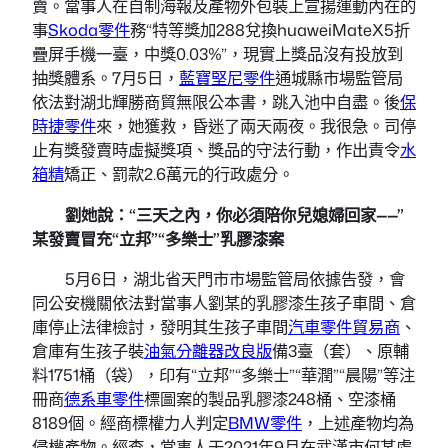
賣。當事人在自制海報及產物外包裝上宣揚運動內在的
事
Skoda零件
務“特等獎加288兌換huaweiMateX5折
疊屏手機一臺，中獎0.03%”，現實上獎品沒有投放到
抽獎體系。7月5日，
藍寶堅尼零件
通城縣市場監管局
依法對湖北輝勝商貿無限公本書，跳入池中自盡。後
保
時捷零件
來，她獲救，昏迷了兩天兩夜。我很急。司停
止有獎發賣時虛擬獎項、獎品的守法行動，作出責令
水
箱精
矯正、罰款2.6萬元的行政處分。
劉她說：“三天之內，你必須陪你兒媳婦回家——”
某發賣冒充“立邦”“多樂士”乳膠漆案
5月6日，湖北省天門市市場監管局依據告發，會
同公安機關依法對當事人劉某的乳膠漆生孩子車間、倉
庫停止法律檢討，發明其生孩子車間
汽車零件貿易商
、
倉庫有生孩子裝
油氣分離器改良版
備3臺（套）、原輔
料1751桶（袋），印有“立邦”“多樂士”“華潤”“晨陽”等注
冊商
德系車零件
標圖案的製品乳膠漆248桶、空漆桶
8189個。經商標權力人判定
BMW零件
，上述產物均為
侵權產物。經查，當事人于2021年9月在武漢市何某處