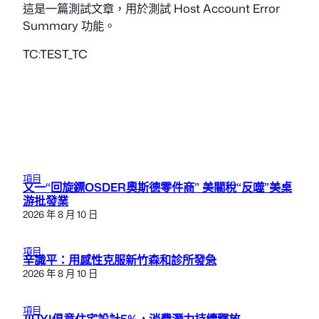
這是一篇測試文章，用於測試 Host Account Error
Summary 功能。
TC:TEST_TC
項目
又一“回旋鏢OSDER奧斯德零件商” 美關稅“反噬”美桌
游批發業
2026 年 8 月 10 日
項目
辛識平：用感性克服新竹森和診所發急
2026 年 8 月 10 日
項目
JIUYI俱意住宅設計5%，消費潛力持續釋放