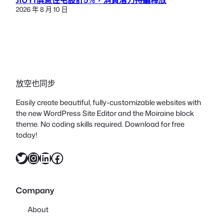
2026 年 8 月 10 日
放空也同步
Easily create beautiful, fully-customizable websites with
the new WordPress Site Editor and the Moiraine block
theme. No coding skills required. Download for free
today!
X
Instagram
LinkedIn
Facebook
Company
About