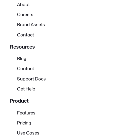
About
Careers
Brand Assets
Contact
Resources
Blog
Contact
Support Docs
Get Help
Product
Features
Pricing
Use Cases