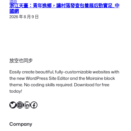
項目
浙江天臺：青年進鄉，讓村落發查包養展后勁實足_中
國網
2026 年 8 月 9 日
放空也同步
Easily create beautiful, fully-customizable websites with
the new WordPress Site Editor and the Moiraine block
theme. No coding skills required. Download for free
today!
X
Instagram
LinkedIn
Facebook
Company