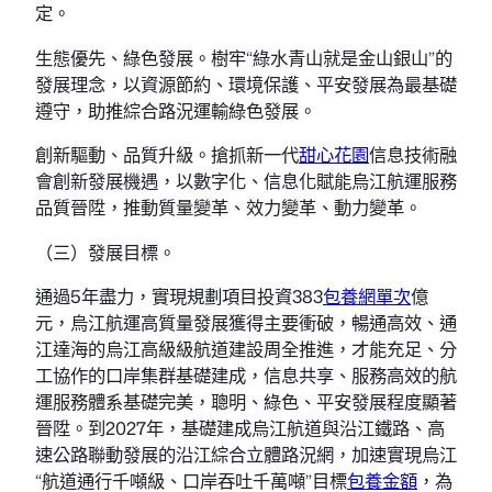
定。
生態優先、綠色發展。樹牢“綠水青山就是金山銀山”的
發展理念，以資源節約、環境保護、平安發展為最基礎
遵守，助推綜合路況運輸綠色發展。
創新驅動、品質升級。搶抓新一代
甜心花園
信息技術融
會創新發展機遇，以數字化、信息化賦能烏江航運服務
品質晉陞，推動質量變革、效力變革、動力變革。
（三）發展目標。
通過5年盡力，實現規劃項目投資383
包養網單次
億
元，烏江航運高質量發展獲得主要衝破，暢通高效、通
江達海的烏江高級級航道建設周全推進，才能充足、分
工協作的口岸集群基礎建成，信息共享、服務高效的航
運服務體系基礎完美，聰明、綠色、平安發展程度顯著
晉陞。到2027年，基礎建成烏江航道與沿江鐵路、高
速公路聯動發展的沿江綜合立體路況網，加速實現烏江
“航道通行千噸級、口岸吞吐千萬噸”目標
包養金額
，為