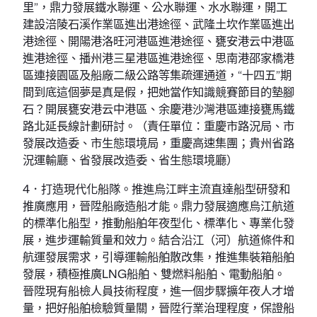
里”，鼎力發展鐵水聯運、公水聯運、水水聯運，開工
建設涪陵石溪作業區進出港途徑、武隆土坎作業區進出
港途徑、開陽港洛旺河港區進港途徑、甕安港云中港區
進港途徑、播州港三星港區進港途徑、思南港邵家橋港
區連接園區及船廠二級公路等集疏運通道，“十四五”期
間到底這個夢是真是假，把她當作知識競賽節目的墊腳
石？開展甕安港云中港區、余慶港沙灣港區連接甕馬鐵
路北延長線計劃研討。（責任單位：重慶市路況局、市
發展改造委、市生態環境局，重慶高速集團；貴州省路
況運輸廳、省發展改造委、省生態環境廳）
4．打造現代化船隊。推進烏江畔主流直達船型研發和
推廣應用，晉陞船廠造船才能。鼎力發展適應烏江航道
的標準化船型，推動船舶年夜型化、標準化、專業化發
展，進步運輸質量和效力。結合沿江（河）航道條件和
航運發展需求，引導運輸船舶散改集，推進集裝箱船舶
發展，積極推廣LNG船舶、雙燃料船舶、電動船舶。
晉陞現有船檢人員技術程度，進一個步驟擴年夜人才增
量，把好船舶檢驗質量關，晉陞行業治理程度，保證船