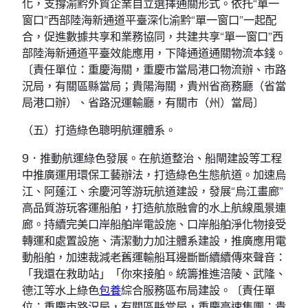
化，支撐渝黔外貿企業自立選擇通關形式。依托“單一
窗口”西部陸海新通道平臺深化渝黔“單一窗口”一起配
合，促進數據共享和業務協同，共建共享“單一窗口”西
部陸海新通道平臺效能應用，下降通道通關物流本錢。
〔責任單位：重慶海關，重慶市當局港口物流辦、市路
況局，有關區縣當局；貴陽海關，貴州省商務廳（省當
局港口辦）、省路況運輸廳，有關市（州）當局〕
（五）打造綠色聰明航運體系。
9．推動航運綠色發展。在航道整治、船閘建設等工程
中推廣運用環保工藝辦法，打造綠色生態航道。加速烏
江、阿蓬江、余慶河等游玩航道建設，發展“烏江畫廊”
高品質游玩客運船舶，打造航旅融會的水上航線風景連
廊。持續完美口岸船舶岸電設施、口岸船舶淨化物接受
轉運和處置設施、清潔動力加注體系建設，推廣應用電
動船舶，加速裁減老舊運輸船耳邊斷斷續續傳來聲音：
「我還在救助站」「你來接舶。統籌推進涪陵、武隆、
德江等水上綠色
包養
綜合服務區布局建設。〔責任單
位：重慶市路況局，有關區縣當局，重慶高速集團；貴