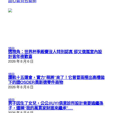
甜心寶貝包養網
項目
透視角：世界杯季殿賽沒人特別認真 卻又億嵐室內設
計皆年夜歡喜
2026 年 8 月 6 日
項目
護航十五運會，實力“萌將”來了！它曾冒雨搜出高樓拋
下的證OSDER奧斯德零件商物
2026 年 8 月 6 日
項目
男子因生了女兒，公公JIUYI俱意診所設計竟要過繼孫
子，還稱“我的萬貫家財誰來繼承”……
2026 年 8 月 6 日