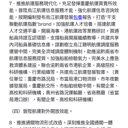
7．推進航運服務現代化。充足發揮重慶航運買賣所效
能，晉陞烏江航運信息服務才能，強化航運信息咨詢效
能，按期編制發布烏江航運發展
包養
報告，打造“干支
聯動航運指數”brand。加強航運人才培養，搭建航運
人才交通平臺，開展海事、港航運政等業務研討，買通
船員持證互認環節，支撐船員開展繼續教導，共建共享
內河船員基礎信息庫。謀劃樹立烏江聰明航運調度服務
運營中間，完美全流域調度體制機制，助推渝黔兩省市
航運信息服務提質。加強船舶檢驗氣力，完美水上應急
救濟體系建設。聯合渝黔兩省市港航企業、高級院校、
科研機構、行業組織等，共建烏江航運發展智庫。〔責
任單位：重慶市路況局、市當局港口物流辦、市年夜數
據發展局，重慶航交所、市船舶檢驗中間，有關企業、
高校和科研機構；貴州省路況運輸廳、省商務廳（省當
局港口辦），有關企業、高校和科研機構〕
（四）晉陞航運對外開放效能。
8．推進通關物流形式改造。深刻推進全國通關一體