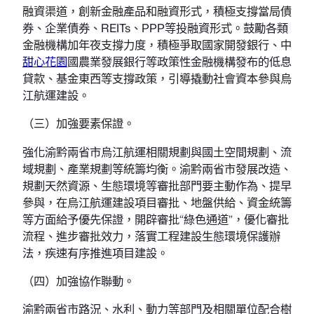
融資渠道，創新金融產品和融資形式，積極支撐當局債
券、企業債券、REITs、PPP等投融資形式。鼓勵各類
金融機構加年夜支撐力度，積極爭取國家開發銀行、中
甜心花園
國農業發展銀行等政策性金融機構發布的低息
貸款、基金東西等支撐政策，引導撬動社會資本參與烏
江航運建設。
（三）加強要素保證。
強化渝黔兩省市烏江航運相關規劃與國土空間規劃、流
域規劃、產業規劃等統籌均衡。渝黔兩省市發展改造、
規劃天然資源、生態環境等審批部門要主動作為、提早
參與，在烏江航運建設項目審批、地盤供給、資金統籌
等方面給予優先保證，開辟審批“綠色通道”，優化審批
流程、進步審批效力，落實工程建設生態環境保護辦
法，疾速有序推進項目建設。
（四）加強協作聯動。
渝黔兩省市路況、水利、動力等部門及相關單位配合樹