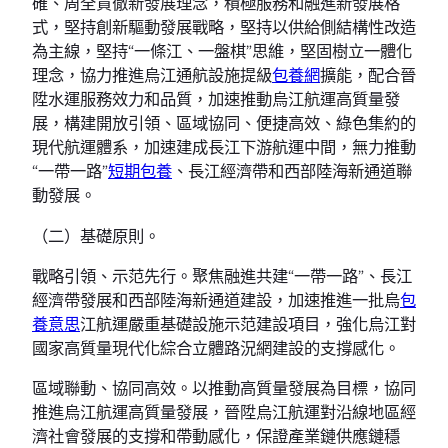
確、周全貫徹新發展理念，積極服務和融進新發展格
式，堅持創新驅動發展戰略，堅持以供給側結構性改造
為主線，堅持“一條江、一盤棋”思維，堅固樹立一體化
理念，協力推進烏江通航設施提級
包養網
擴能，配合晉
陞水運服務效力和品質，加速推動烏江航運高質量發
展，構建開放引領、區域協同、便捷高效、綠色集約的
現代航運體系，加速建成長江下游航運中間，無力推動
“一帶一路”
短期包養
、長江經濟帶和西部陸海新通道聯
動發展。
（二）基礎原則。
戰略引領、示范先行。聚焦融進共建“一帶一路”、長江
經濟帶發展和西部陸海新通道建設，加速推進一批烏
包
養意思
江航運嚴重基礎設施示范建設項目，強化烏江對
國家高質量現代化綜合立體路況網建設的支撐感化。
區域聯動、協同高效。以推動高質量發展為目標，協同
推進烏江航運高質量發展，晉陞烏江航運對沿線地區經
濟社會發展的支撐和帶動感化，保證產業鏈供應鏈穩