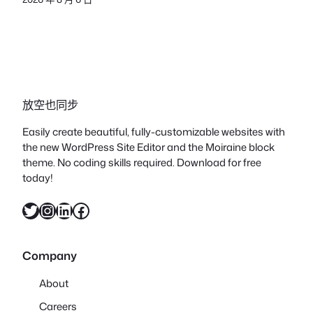
放空也同步
Easily create beautiful, fully-customizable websites with
the new WordPress Site Editor and the Moiraine block
theme. No coding skills required. Download for free
today!
X
Instagram
LinkedIn
Facebook
Company
About
Careers