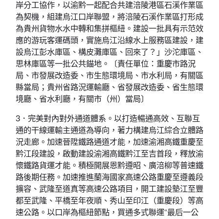
岸分工協作，以渝黔一起配合共建涪陵港區石溪作業區
為契機，組建烏江口岸聯盟，將涪陵石溪作業區打形成
為貴州貨物水水中轉和集拼樞紐。建設一批具有示范效
應的游玩客運碼頭，實施烏江沿線水上服務區建設，建
設烏江彭水庫區、構皮灘庫區、回來了？」沙沱庫區、
思林庫區等一批公共錨地。〔責任單位：重慶市路況
局、市發展改造委、市生態環境局、市水利局，有關區
縣當局；貴州省路況運輸廳、省發展改造委、省生態環
境廳、省水利廳，有關市（州）當局〕
3．完美對內對外通道體系。以打造暢通高效、互聯互
通的干線運輸主通道為導向，著力構建烏江綜合立體路
況走廊。加速晉陞鐵路通道才能，加速渝湘高鐵重慶至
黔江段建設，啟動建設渝湘高鐵黔江至吉首段，釋放渝
懷鐵路貨運才能。積極開展恩黔遵昭、廣涪柳等普速鐵
路後期任務。加速推進蘭海國家高速公路重慶至遵義段
擴容、武隆至道真等高速公路項目，開工建設墊江至豐
都至武隆、平橋至年夜順、秀山至印江（重慶段）等高
速公路。以口岸為樞紐節點，買通多式聯運“最后一公