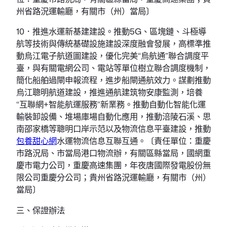
州省路況運輸廳，有關市（州）當局〕
10．推進水運新基建建設。推動5G、區塊鏈、斗極導
航等技術與傳統基礎設施建設深度融會發展，高標準推
動烏江電子航道圖建設，優化完美“烏航通”聯合調度平
臺，與有關電網公司、電站等單位樹立聯合調度機制，
簡化船舶過閘申報流程，進步船閘通航效力。謀劃推動
烏江聰明航道建設，推進通航建筑物安康監測，培養
“互聯網+智能航運服務”新業務。推動自動化智能化運
輸裝卸設備、堆場庫場自動化應用，推動涪陵石溪、思
南邵家橋等聰明口岸示范以及物流信息平臺建設，推動
包養甜心網
水運物流信息互聯互通。〔責任單位：重慶
市路況局、市當局港口物流辦，有關區縣當局，國網重
慶市電力公司，重慶高速集團，年夜唐國際發電股份無
限公司重慶分公司；貴州省路況運輸廳，有關市（州）
當局〕
三、保證辦法