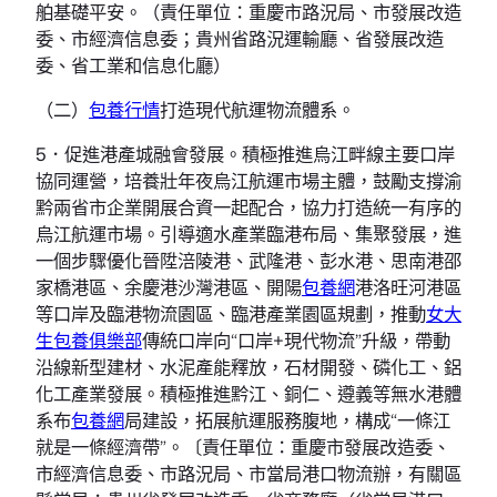
舶基礎平安。（責任單位：重慶市路況局、市發展改造
委、市經濟信息委；貴州省路況運輸廳、省發展改造
委、省工業和信息化廳）
（二）
包養行情
打造現代航運物流體系。
5．促進港產城融會發展。積極推進烏江畔線主要口岸
協同運營，培養壯年夜烏江航運市場主體，鼓勵支撐渝
黔兩省市企業開展合資一起配合，協力打造統一有序的
烏江航運市場。引導適水產業臨港布局、集聚發展，進
一個步驟優化晉陞涪陵港、武隆港、彭水港、思南港邵
家橋港區、余慶港沙灣港區、開陽
包養網
港洛旺河港區
等口岸及臨港物流園區、臨港產業園區規劃，推動
女大
生包養俱樂部
傳統口岸向“口岸+現代物流”升級，帶動
沿線新型建材、水泥產能釋放，石材開發、磷化工、鋁
化工產業發展。積極推進黔江、銅仁、遵義等無水港體
系布
包養網
局建設，拓展航運服務腹地，構成“一條江
就是一條經濟帶”。〔責任單位：重慶市發展改造委、
市經濟信息委、市路況局、市當局港口物流辦，有關區