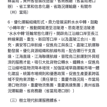
縣當局；貴州省發展改造委、省商務廳（省當局港口
辦）、省工業和信息化廳、省路況運輸廳，有關市
（州）當局〕
6．優化運輸組織形式。鼎力發展渝黔水水中轉，鼓勵
“小轉年夜”，推動開陽港至涪陵港、思南港至涪陵港
“水水中轉”班輪常態化運行。開辟烏江沿線口岸至長江
畔線果園、重生、新田等口岸，以及嘉陵江合川、南
充、廣安等口岸航線，促進烏江與長江、嘉陵江航運聯
動發展。優化貨源組織和航線布局，配合運行干支直
達、江海直達、江海聯運航線，晉陞烏江航運對外貿經
濟的服務才能。吸引大批貨物公轉水、鐵轉水，促進烏
江沿線地區物流降本增效。加強區域旱路運輸市場一體
化建設，統籌市場規則和優惠政策，促進生產要素跨區
域不受拘束流動。〔責任單位：重慶市路況局、市當局
港口物流辦，重慶物流集團、重慶高速集團；貴州省路
況運輸廳、省商務廳（省當局港口辦）〕
（三）樹立現代航運服務體系。