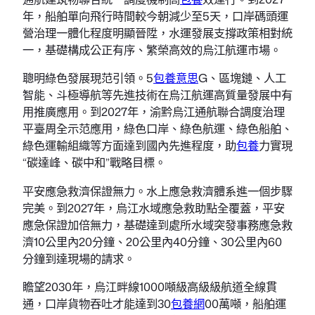
年，船舶單向飛行時間較今朝減少至5天，口岸碼頭運
營治理一體化程度明顯晉陞，水運發展支撐政策相對統
一，基礎構成公正有序、繁榮高效的烏江航運市場。
聰明綠色發展現范引領。5
包養意思
G、區塊鏈、人工
智能、斗極導航等先進技術在烏江航運高質量發展中有
用推廣應用。到2027年，渝黔烏江通航聯合調度治理
平臺周全示范應用，綠色口岸、綠色航運、綠色船舶、
綠色運輸組織等方面達到國內先進程度，助
包養
力實現
“碳達峰、碳中和”戰略目標。
平安應急救濟保證無力。水上應急救濟體系進一個步驟
完美。到2027年，烏江水域應急救助點全覆蓋，平安
應急保證加倍無力，基礎達到處所水域突發事務應急救
濟10公里內20分鐘、20公里內40分鐘、30公里內60
分鐘到達現場的請求。
瞻望2030年，烏江畔線1000噸級高級級航道全線貫
通，口岸貨物吞吐才能達到30
包養網
00萬噸，船舶運