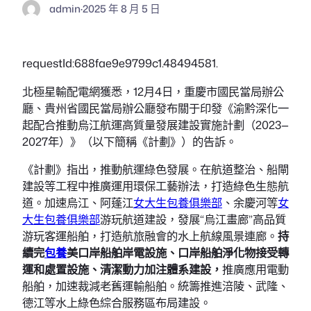
admin
·
2025 年 8 月 5 日
requestId:688fae9e9799c1.48494581.
北極星輸配電網獲悉，12月4日，重慶市國民當局辦公
廳、貴州省國民當局辦公廳發布關于印發《渝黔深化一
起配合推動烏江航運高質量發展建設實施計劃（2023—
2027年）》（以下簡稱《計劃》）的告訴。
《計劃》指出，推動航運綠色發展。在航道整治、船閘
建設等工程中推廣運用環保工藝辦法，打造綠色生態航
道。加速烏江、阿蓬江
女大生包養俱樂部
、余慶河等
女
大生包養俱樂部
游玩航道建設，發展“烏江畫廊”高品質
游玩客運船舶，打造航旅融會的水上航線風景連廊。
持
續完
包養
美口岸船舶岸電設施、口岸船舶淨化物接受轉
運和處置設施、清潔動力加注體系建設，
推廣應用電動
船舶，加速裁減老舊運輸船舶。統籌推進涪陵、武隆、
德江等水上綠色綜合服務區布局建設。