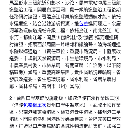
馬至彭水三級航道和彭水、沙沱、思林電站庫尾三級航
道整治工程，開展白濤至河口段一級航道整治工程後期
任務研討論證，晉陞烏江畔線航道整體通航才能。依托
水運通道，結合沿線游玩資源，推
包養
進阿蓬江、余慶
河等游玩航道提檔升級工程。依托烏江、南北盤江—紅
水河、都柳江等，開展“川渝黔桂”及“渝西”運河通道研
討論證，拓展西部周圍一片嘈雜和議論聲。陸海新通道
水陸聯運通道。〔責任單位：重慶市路況局、市發展改
造委、市規劃天然資源局、市生態環境局、市水利局、
市農業農村委、市林業局，有關區縣（自治縣，以下簡
稱區縣）當局，重慶高速集團；貴州省路況運輸廳、省
發展改造委、省生態環境廳、省水利廳、省農業農村
廳、省林業局，有關市（州）當局〕
2．晉陞口岸基礎設施能級。加速涪陵石溪作業區二期
（涪陵
包養網單次
貴州口岸中轉基地）、武隆土坎作業
區、思南港邵家橋港區、甕安港云中港區、播州港三星
港區、開陽港洛旺河港區等碼頭建設，晉陞完美口岸效
能，打造以口岸為焦點的區域性物流樞紐集群。加強口