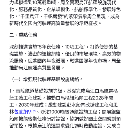
力規模達到10萬載重噸，周全實現烏江航運設施現代
化、服務品質化、企業規模化、船舶標準化、發展綠色
化，“千里烏江、千帆競發”的繁榮氣象周全呈現，成為
新時代全國內河航運高質量發展的示范樣板。
二、重點任務
深刻推進實施“5年夜任務、10項工程”，打造便捷的基
礎設施、濃密的運輸網絡、優良的市場環境、高效的物
流服務，促進國內年夜循環，融進國際年夜市場，周全
推動烏江航運高質量發展。
（一）增強現代航運基礎設施網絡。
1．晉陞航道基礎設施等級。基礎完成烏江白馬航電樞
紐主體工程建設，推動白馬樞紐船閘工程2028年開
工、2030年建成；啟動建設彭水船閘改擴建工程和思
林
包養網VIP
、沙沱1000噸級通航設施工程；開展銀盤
船閘擴能後期任務研討論證，協調做好國土空間規劃預
留預控，根據烏江航運需求變化適時啟動建設。完成白