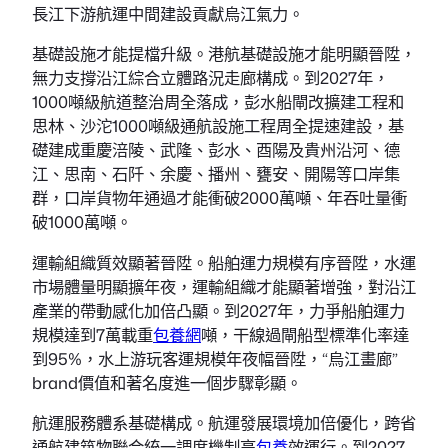
長江下游航運中間建設貢獻烏江氣力。
基礎設施才能提檔升級。港航基礎設施才能明顯晉陞，
無力支撐沿江綜合立體路況走廊構成。到2027年，
1000噸級航道整治周全落成，彭水船閘改擴建工程和
思林、沙沱1000噸級通航設施工程周全提速建設，基
礎建成重慶涪陵、武隆、彭水、酉陽及貴州沿河、德
江、思南、石阡、余慶、播州、甕安、開陽等口岸集
群，口岸貨物年通過才能衝破2000萬噸、年吞吐量衝
破1000萬噸。
運輸組織質效顯著晉陞。船舶運力規模有序晉陞，水運
市場體量明顯擴年夜，運輸組織才能顯著增強，對沿江
產業的帶動感化加倍凸顯。到2027年，力爭船舶運力
規模達到7萬載重
包養網
噸，干線過閘船型標準化率達
到95%，水上游玩客運規模年夜幅晉陞，“烏江畫廊”
brand價值和著名度進一個步驟彰顯。
航運服務體系基礎構成。航運發展環境加倍優化，跨省
通航建筑物聯合統一調度機制高
包養
效運行。到2027