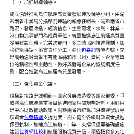
（一）加強組織領導。
成立渝黔推動烏江航運高質量發展建設領導小組，由渝
黔兩省市當局分擔路況運輸的領導任組長，渝黔兩省市
路況、發展改造、經濟信息、生態環境、水利、林業、
港口物流等部門為成員單位，統籌推進烏江航運高質量
發展建設任務。完美跨部門、多主體協同推進機制，加
強統籌協調、落實責任分工、強化
包養網
督導考察，充
足調動渝黔兩省市有關區縣和市（州）當局、企業等單
位的積極性和主動性，做好與發電企業的協調調度任
務，配合推動烏江航運高質量發展。
（二）強化資金保證。
積極對接路況運輸部、國家發展改造委等國家部委，爭
取將烏江航運嚴重項目納進國家相關規劃計劃，用好用
足中心財政補助政策。渝黔兩省市統籌加洪流運發展專
項資金
包養情婦
支撐力度，樹立健全各級財政資金投進
保證軌制，加速烏江航道、口岸、支撐保證等基礎設施
建設
包養網比較
和航運服務提質升級。積極拓寬多元化