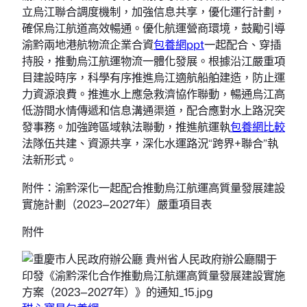
立烏江聯合調度機制，加強信息共享，優化運行計劃，
確保烏江航道高效暢通。優化航運營商環境，鼓勵引導
渝黔兩地港航物流企業合資
包養網ppt
一起配合、穿插
持股，推動烏江航運物流一體化發展。根據沿江嚴重項
目建設時序，科學有序推進烏江適航船舶建造，防止運
力資源浪費。推進水上應急救濟協作聯動，暢通烏江高
低游間水情傳遞和信息溝通渠道，配合應對水上路況突
發事務。加強跨區域執法聯動，推進航運執
包養網比較
法隊伍共建、資源共享，深化水運路況“跨界+聯合”執
法新形式。
附件：渝黔深化一起配合推動烏江航運高質量發展建設
實施計劃（2023—2027年）嚴重項目表
附件